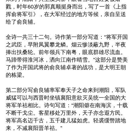
戮，时年60岁的郭真顺挺身而出，写了一首《上指
挥俞将军引》，在大军经过的地方等候，亲自呈送
给了俞良辅。

全诗一共三十二句。诗作第一部分写道：“将军开国
之武臣，早附凤翼攀龙鳞。烟云惨淡蔽九野，半夜
捧出扶桑轮。前年领兵下南粤，眼底群雄尽流血。
马蹄带得淮河冰，洒向江南作晴雪。”这部分是赞美
了作为开国武将的俞良辅卓著的战功，是大明王朝
的栋梁。

第二部分写俞良辅率军奉天子之命来到潮阳，军队
威猛可以与西晋时坐镇襄阳意欲灭吴统一全国的大
将军羊祜相比。诗句写道：“潮阳僻在南海滨，十载
不断干戈尘。客星移处万里外，天子亦念遐方民。
将军高名迈千古，五千建儿猛如虎。轻裘缓辔踏地
来，不减襄阳晋羊祜。”
