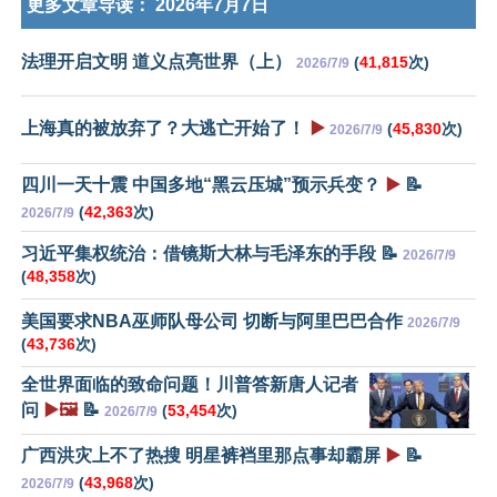
更多文章导读：
2026年7月7日
法理开启文明 道义点亮世界（上）
(
41,815
次)
2026/7/9
上海真的被放弃了？大逃亡开始了！
▶️
(
45,830
次)
2026/7/9
四川一天十震 中国多地“黑云压城”预示兵变？
▶️
📝
(
42,363
次)
2026/7/9
习近平集权统治：借镜斯大林与毛泽东的手段 📝
2026/7/9
(
48,358
次)
美国要求NBA巫师队母公司 切断与阿里巴巴合作
2026/7/9
(
43,736
次)
全世界面临的致命问题！川普答新唐人记者
问
▶️🖼️
📝
(
53,454
次)
2026/7/9
广西洪灾上不了热搜 明星裤裆里那点事却霸屏
▶️
📝
(
43,968
次)
2026/7/9