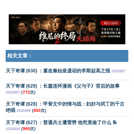
相关文章：
天下奇谭 (630) ：篡改秦始皇遗诏的李斯赵高之报
2026/8/7
天下奇谭 (629) ：长篇连环漫画《父与子》背后的故事
(
772
次)
2026/8/7
天下奇谭 (628) ：甲骨文中的情与战：妇好与武丁的千古
绝唱
(
693
次)
2026/8/6
天下奇谭 (627) ：普通兵士遭雷劈 他究竟做了什么 📝
(
969
次)
2026/8/4