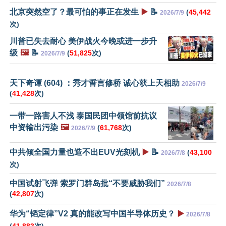
北京突然空了？最可怕的事正在发生
▶️
📝
(
45,442
2026/7/9
次)
川普已失去耐心 美伊战火今晚或进一步升
级
🖼️
📝
(
51,825
次)
2026/7/9
天下奇谭 (604) ：秀才誓言修桥 诚心获上天相助
2026/7/9
(
41,428
次)
一带一路害人不浅 泰国民团中领馆前抗议
中资输出污染
🖼️
(
61,768
次)
2026/7/9
中共倾全国力量也造不出EUV光刻机
▶️
📝
(
43,100
2026/7/8
次)
中国试射飞弹 索罗门群岛批“不要威胁我们”
2026/7/8
(
42,807
次)
华为“韬定律”V2 真的能改写中国半导体历史？
▶️
2026/7/8