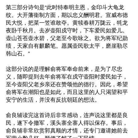
第三部分诗句是“此时特奉明主恩，金印斗大龟龙
纹。大开藩衞制方面，期以忠义酬明君。宣威布德
民大悦，把菜一笠谁敢夺。黄犊春耕万陇云，牦龙
夜卧千秋月。去岁壶阳戍守时，下车爱民如爱儿。
壶山苍苍壶水碧，父老至今歌咏之。欲为将军纪勋
绩，天家自有麒麟笔。愿属壶民歌太平，磨崖勒尽
韩山石。”

这部分说的是理解俞将军奉命前来，是为了尽忠
义，随即提到去年俞将军在戍守壶阳时爱民如子，
至今壶阳父老乡亲还在赞颂他的德行。因此，希望
俞将军在潮阳也是如此，而且这里的人只渴望和平
安宁的生活，并没有反抗朝廷的想法。

俞良辅读完这首诗后非常感动，连声说这里都是良
民，遂下令撤军，溪头寨全寨人得以保存。事后，
俞良辅非常欣赏郭真顺的才情，还专门邀请她前去