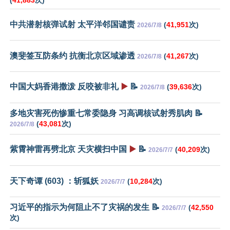
(
41,883
次)
中共潜射核弹试射 太平洋邻国谴责
(
41,951
次)
2026/7/8
澳斐签互防条约 抗衡北京区域渗透
(
41,267
次)
2026/7/8
中国大妈香港撒泼 反咬被非礼
▶️
📝
(
39,636
次)
2026/7/8
多地灾害死伤惨重七常委隐身 习高调核试射秀肌肉 📝
(
43,081
次)
2026/7/8
紫霄神雷再劈北京 天灾横扫中国
▶️
📝
(
40,209
次)
2026/7/7
天下奇谭 (603) ：斩狐妖
(
10,284
次)
2026/7/7
习近平的指示为何阻止不了灾祸的发生 📝
(
42,550
2026/7/7
次)