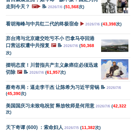
走到今天？
🖼️▶️
📝
(
51,568
次)
2026/7/6
看胡海峰与中共红二代的终极宿命
▶️
(
43,398
次)
2026/7/6
弃台湾与北京建交吃亏不小 巴拿马夺回港
口营运权遭中共报复
🖼️
📝
(
50,368
2026/7/6
次)
摆明态度！川普指共产主义象癌症必须迅速
切除
🖼️
📝
(
61,957
次)
2026/7/6
蔡奇布局：逼走李干杰 让陈希为习近平背锅 📝
2026/7/6
(
45,390
次)
美国国庆习未致电祝贺 释放牧师是何用意
(
42,322
2026/7/6
次)
天下奇谭 (600) ：索命妇人
(
11,382
次)
2026/7/5