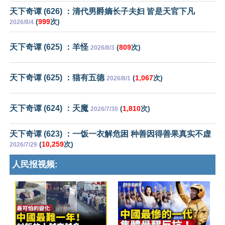
天下奇谭 (626) ：清代男爵嫡长子夫妇 皆是天官下凡
(
999
次)
2026/8/4
天下奇谭 (625) ：羊怪
(
809
次)
2026/8/3
天下奇谭 (625) ：猫有五德
(
1,067
次)
2026/8/1
天下奇谭 (624) ：天魔
(
1,810
次)
2026/7/30
天下奇谭 (623) ：一饭一衣解危困 种善因得善果真实不虚
(
10,259
次)
2026/7/29
人民报视频: