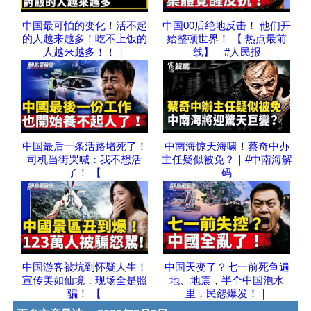
中国最可怕的变化！活不起
中国00后绝地反击！ 他们开
的人越来越多！吃不上饭的
始整顿世界！ 【 热点最前
人越来越多！！｜
线】｜#人民报
中国最后一条活路堵死了！
中南海惊天海啸！蔡奇中办
司机当街哭喊：我不想活
主任疑似被免？｜#中南海解
了！ 【
码
中国游客被坑到怀疑人生！
中国天变了？七一前死鱼遍
宣传美如仙境，现场全是照
地、地震，半个中国泡水
骗！ 【
里，民怨爆发！｜