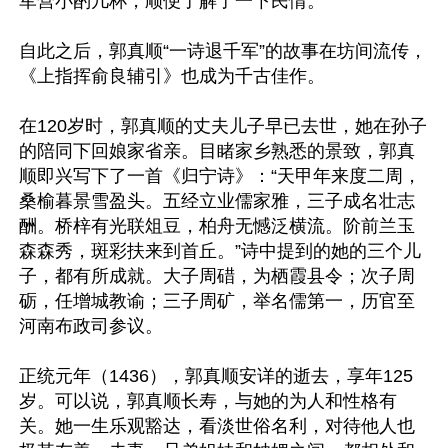
军营小酌几杯，顺便了解了一下民情。

自此之后，郭真顺“一诗退千军”的故事在坊间流传，
《上指挥俞良辅引》也成为千古佳作。

在120岁时，郭真顺的丈夫儿子早已去世，她在孙子
的陪同下回娘家省亲。目睹家乡熟悉的景致，郭真
顺即兴写下了一首《归宁诗》：“天甲年来度二周，
桑榆暮景雪盈头。五经立业儒家雅，三子成名壮志
酬。桥梓有光联俎豆，柏舟无憾泛横流。阶前兰玉
森森秀，斑彩扶来到首丘。”诗中提到的她的三个儿
子，都有所成就。大子周碏，为栖霞县令；次子周
砺，任增城教谕；三子周矿，举名儒第一，历官至
河南布政司参议。

正统元年（1436），郭真顺安详的逝去，享年125
岁。可以说，郭真顺长寿，与她的为人和性格有
关。她一生乐观豁达，看淡世俗名利，对待他人也