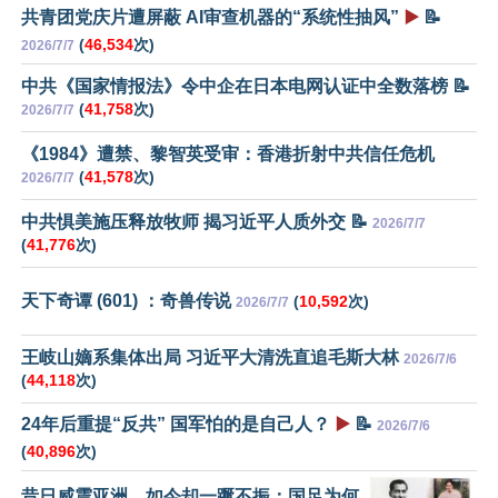
共青团党庆片遭屏蔽 AI审查机器的“系统性抽风”
▶️
📝
(
46,534
次)
2026/7/7
中共《国家情报法》令中企在日本电网认证中全数落榜 📝
(
41,758
次)
2026/7/7
《1984》遭禁、黎智英受审：香港折射中共信任危机
(
41,578
次)
2026/7/7
中共惧美施压释放牧师 揭习近平人质外交 📝
2026/7/7
(
41,776
次)
天下奇谭 (601) ：奇兽传说
(
10,592
次)
2026/7/7
王岐山嫡系集体出局 习近平大清洗直追毛斯大林
2026/7/6
(
44,118
次)
24年后重提“反共” 国军怕的是自己人？
▶️
📝
2026/7/6
(
40,896
次)
昔日威震亚洲，如今却一蹶不振：国足为何