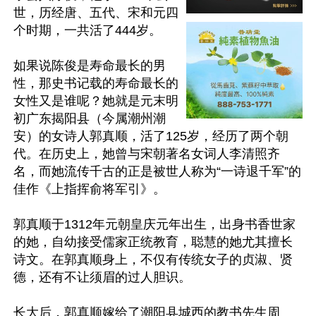
世，历经唐、五代、宋和元四
个时期，一共活了444岁。

如果说陈俊是寿命最长的男
性，那史书记载的寿命最长的
女性又是谁呢？她就是元末明
初广东揭阳县（今属潮州潮
安）的女诗人郭真顺，活了125岁，经历了两个朝
代。在历史上，她曾与宋朝著名女词人李清照齐
名，而她流传千古的正是被世人称为“一诗退千军”的
佳作《上指挥俞将军引》。

郭真顺于1312年元朝皇庆元年出生，出身书香世家
的她，自幼接受儒家正统教育，聪慧的她尤其擅长
诗文。在郭真顺身上，不仅有传统女子的贞淑、贤
德，还有不让须眉的过人胆识。

长大后，郭真顺嫁给了潮阳县城西的教书先生周