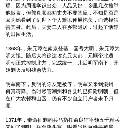
瑶。因为周瑶学识出众、人品又好，乡里几次推举
他做官，但郭真顺都劝丈夫不要答应，不知是否是
因为她看到了乱世下个人难以伸展抱负，而选择独
善其身。此后，夫妻二人在乡邨隐居，过起了恬静
的田园生活。

1368年，朱元璋在南京登基，国号大明，朱元璋为
明太祖。随后大将徐达攻克元大都，元顺帝北遁，
明朝正式控制北方，完成统一。此后明军南下，开
始剿灭反明残余势力。

明军南下，反明的陈友定被俘，明军又来到潮州，
何真请降。当时尽管潮州和各县均已归附明朝，但
在广大农邨和山区，仍有不少自立门户者未予归
顺。

1371年，奉命征剿的兵马指挥俞良辅率领五千精兵
来到了潮阳，兵至溪头寨，眼看当地百姓要被屠