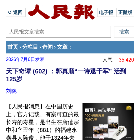
↺ 返回 
电子报
正體版
首页
分栏目
奇闻
文章
›
›
›
：
2026年7月6日
发表
人气：
35,420
天下奇谭 (602) ：郭真顺“一诗退千军” 活到
125岁
刘晓
【人民报消息】在中国历史
上，官方记载、有案可查的最
长寿的寿星，是出生在唐僖宗
中和辛丑年（881）的福建永
泰县人陈俊，他于1324年去