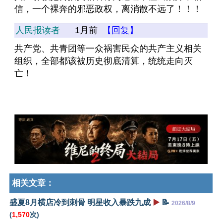
信，一个裸奔的邪恶政权，离消散不远了！！！
人民报读者
1月前
【回复】
共产党、共青团等一众祸害民众的共产主义相关
组织，全部都该被历史彻底清算，统统走向灭
亡！
相关文章：
盛夏8月横店冷到刺骨 明星收入暴跌九成
▶️
📝
2026/8/9
(
1,570
次)