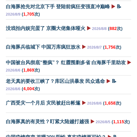
白海豚抢先对北京下手 登陆前疯狂变强直冲巅峰
▶️
📝
(
1,705
次)
2026/8/9
没戏拍内娱完蛋了 京圈大佬集体哑火
▶️
(
882
次)
2026/8/8
白海豚兵临城下 中国万库疯狂放水
▶️
(
1,756
次)
2026/8/7
中国被台风彻底“整疯”？ 红霞围剿多省 白海豚千里助攻
▶️
(
1,869
次)
2026/8/6
老天真的要收三峡了？库区山洪暴发 民众逃命
▶️
📝
(
4,004
次)
2026/8/6
广西受灾一个月后 灾民被赶出帐篷
▶️
(
1,658
次)
2026/8/6
白海豚真的有灵性？盯紧大陆越打越强
▶️
(
1,115
次)
2026/8/5