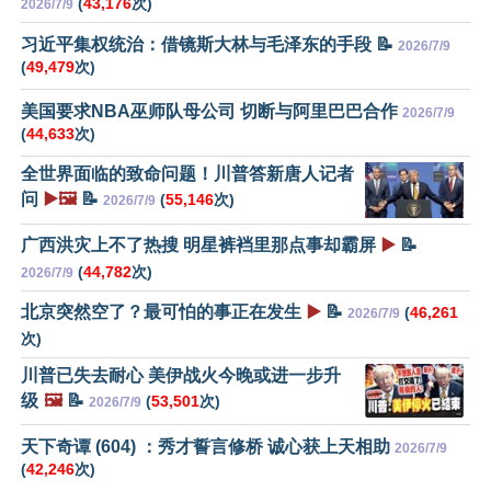
(
43,176
次)
2026/7/9
习近平集权统治：借镜斯大林与毛泽东的手段 📝
2026/7/9
(
49,479
次)
美国要求NBA巫师队母公司 切断与阿里巴巴合作
2026/7/9
(
44,633
次)
全世界面临的致命问题！川普答新唐人记者
问
▶️🖼️
📝
(
55,146
次)
2026/7/9
广西洪灾上不了热搜 明星裤裆里那点事却霸屏
▶️
📝
(
44,782
次)
2026/7/9
北京突然空了？最可怕的事正在发生
▶️
📝
(
46,261
2026/7/9
次)
川普已失去耐心 美伊战火今晚或进一步升
级
🖼️
📝
(
53,501
次)
2026/7/9
天下奇谭 (604) ：秀才誓言修桥 诚心获上天相助
2026/7/9
(
42,246
次)