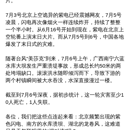
片。

7月3号北京上空诡异的紫电已经震撼网友，7月5号
凌晨，闪电再次像烟火一样连续炸开，持续了整整
一个半小时。从6月16号开始到现在，紫电在北京上
空轮番上演末日大片。而从7月5号到6号，中国各地
爆发了末日式的灾难。

随著台风“美莎克”到来，7月6号上午，广西南宁六蓝
水库大坝发生严重溃堤事故，形成总长约50米的两
处垮塌缺口。滚滚洪水随即倾泻而下，导致下游的
两个村镇瞬间被大水吞没，水深直接漫过一楼。

截至到7月6号深夜，据初步统计，这一轮灾害至少1
0人死亡，1人失联。

各位，我们把这些点连起来看：北京频繁出现的紫
色闪电、南方的水库溃坝、湖北的龙卷风，这难道