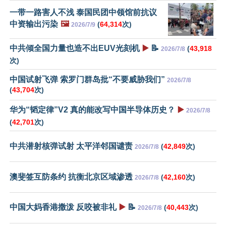
一带一路害人不浅 泰国民团中领馆前抗议
中资输出污染
🖼️
(
64,314
次)
2026/7/9
中共倾全国力量也造不出EUV光刻机
▶️
📝
(
43,918
2026/7/8
次)
中国试射飞弹 索罗门群岛批“不要威胁我们”
2026/7/8
(
43,704
次)
华为“韬定律”V2 真的能改写中国半导体历史？
▶️
2026/7/8
(
42,701
次)
中共潜射核弹试射 太平洋邻国谴责
(
42,849
次)
2026/7/8
澳斐签互防条约 抗衡北京区域渗透
(
42,160
次)
2026/7/8
中国大妈香港撒泼 反咬被非礼
▶️
📝
(
40,443
次)
2026/7/8