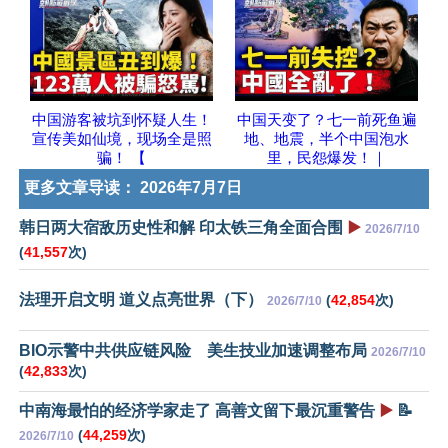
中国游客被坑到怀疑人生！
中国天变了？七一前死鱼遍
宣传美如仙境，现场全是照
地、地震，半个中国泡水
骗！ 【
里，民怨爆发！｜
更多文章导读：
2026年7月7日
韩日两大宿敌历史性和解 印太铁三角全面合围
▶️
2026/7/10
(
41,557
次)
法理开启文明 道义点亮世界（下）
(
42,854
次)
2026/7/10
BIO示警中共供应链风险 美生技业加速调整布局
2026/7/10
(
42,833
次)
中南海最怕的经济学家走了 高善文留下最沉重警告
▶️
📝
(
44,259
次)
2026/7/10