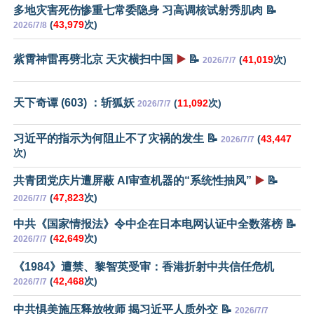
多地灾害死伤惨重七常委隐身 习高调核试射秀肌肉 📝
(
43,979
次)
2026/7/8
紫霄神雷再劈北京 天灾横扫中国
▶️
📝
(
41,019
次)
2026/7/7
天下奇谭 (603) ：斩狐妖
(
11,092
次)
2026/7/7
习近平的指示为何阻止不了灾祸的发生 📝
(
43,447
2026/7/7
次)
共青团党庆片遭屏蔽 AI审查机器的“系统性抽风”
▶️
📝
(
47,823
次)
2026/7/7
中共《国家情报法》令中企在日本电网认证中全数落榜 📝
(
42,649
次)
2026/7/7
《1984》遭禁、黎智英受审：香港折射中共信任危机
(
42,468
次)
2026/7/7
中共惧美施压释放牧师 揭习近平人质外交 📝
2026/7/7