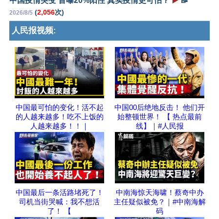
中国疫情突变 首曝20%阳性 真实疫情更可怕？
▶️
📝
(
2,056
次)
2026/8/5
人民报视频:
中国最可怕的变化！活不起
中国00后绝地反击！ 他们开
的人越来越多！吃不上饭的
始整顿世界！ 【 热点最前
人越来越多！！｜
线】｜#人民报
中国最后一条活路堵死了！
中南海惊天海啸！蔡奇中办
司机当街哭喊：我不想活
主任疑似被免？｜#中南海解
了！ 【
码