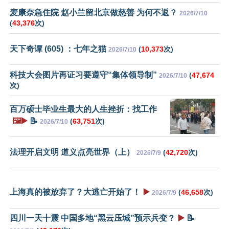
麦康奈急住院 赵小兰留北京做慈善 为何不返？
2026/7/10
(
43,376
次)
天下奇谭 (605) ：七年之猫
(
10,373
次)
2026/7/10
科技大会图片再证习要遵守“集体领导制”
(
47,674
2026/7/10
次)
百万硕士毕业生最大的人生挫折：找工作
🖼️▶️
📝
(
63,751
次)
2026/7/10
法理开启文明 道义点亮世界（上）
(
42,720
次)
2026/7/9
上海真的被放弃了？大逃亡开始了！
▶️
(
46,658
次)
2026/7/9
四川一天十震 中国多地“黑云压城”预示兵变？
▶️
📝