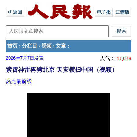
↺ 返回 
电子报
正體版
首页
分栏目
视频
文章
›
›
›
：
2026年7月7日
发表
人气：
41,019
紫霄神雷再劈北京 天灾横扫中国（视频）
热点最前线