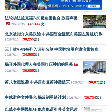
法轮功法兰克福7‧20反迫害集会 政要声援
🖼️
（
45,147
次）
2026/7/15
北京被指介入美政治 中共国资金疑流向美国左翼组织 📝
（
38,255
次）
2026/7/15
三十款VPN被列入识别名单 中国翻墙用户遭流量筛查
（
34,588
次）
2026/7/14
揭开外国代理人在美国打压神韵的黑幕
🖼️
（
36,685
次）
2026/7/14
苏式老屋逆袭 中共房市复苏神话破灭
（
36,871
次）
2026/7/14
中俄泄密文件曝光 揭反制星链计划
（
36,734
次）
2026/7/14
巴威令中网民抓狂 疯言疯语引蔡英文风趣