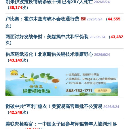
刚果伊波拉疫情确诊破千例 已有267人死亡
2026/6/24
（
36,174
次）
卢比奥：霍尔木兹海峡不会收通行费
🖼️
（
44,555
2026/6/24
次）
两面讨好发战争财：美媒揭中共和平伪装
（
43,482
2026/6/24
次）
供应链武器化！北京断供关键技术暴露野心
2026/6/24
（
43,149
次）
戳破中共“互利”糖衣！美贸易高官重批不公贸易
2026/6/24
（
42,248
次）
美联邦检察官：一中国女子因参与诈骗老年人被判刑 📝