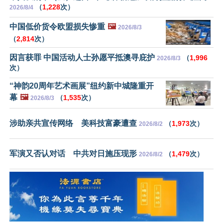
（
1,228
次）
2026/8/4
中国低价货令欧盟损失惨重
🖼️
2026/8/3
（
2,814
次）
因言获罪 中国活动人士孙愿平抵澳寻庇护
（
1,996
2026/8/3
次）
“神韵20周年艺术画展”纽约新中城隆重开
幕
🖼️
（
1,535
次）
2026/8/3
涉助亲共宣传网络 美科技富豪遭查
（
1,973
次）
2026/8/2
军演又否认对话 中共对日施压现形
（
1,479
次）
2026/8/2