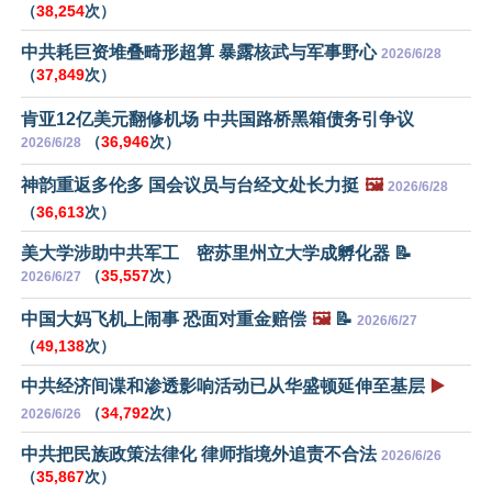
（
38,254
次）
中共耗巨资堆叠畸形超算 暴露核武与军事野心
2026/6/28
（
37,849
次）
肯亚12亿美元翻修机场 中共国路桥黑箱债务引争议
（
36,946
次）
2026/6/28
神韵重返多伦多 国会议员与台经文处长力挺
🖼️
2026/6/28
（
36,613
次）
美大学涉助中共军工 密苏里州立大学成孵化器 📝
（
35,557
次）
2026/6/27
中国大妈飞机上闹事 恐面对重金赔偿
🖼️
📝
2026/6/27
（
49,138
次）
中共经济间谍和渗透影响活动已从华盛顿延伸至基层
▶️
（
34,792
次）
2026/6/26
中共把民族政策法律化 律师指境外追责不合法
2026/6/26
（
35,867
次）