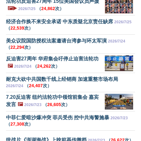
法轮功反迫害27周年 15位美国会议员声援
🖼️▶️
（
24,862
次）
2026/7/25
经济合作换不来安全承诺 中东质疑北京责任缺席
2026/7/25
（
22,539
次）
美众议院国防授权法案邀请台湾参与环太军演
2026/7/24
（
22,294
次）
反迫害27周年 华府集会吁停止迫害法轮功
🖼️
（
24,262
次）
2026/7/24
耐克大砍中共国数千线上经销商 加速重整市场布局
（
24,407
次）
2026/7/24
7.20反迫害 纽约法轮功中领馆前集会 嘉宾
发言
🖼️
（
26,605
次）
2026/7/23
中菲仁爱暗沙爆冲突 菲兵受伤 控中共海警施暴
2026/7/23
（
27,308
次）
统战片《澎湖海战》上映前再传撤档
（
26,622
次）
2026/7/23