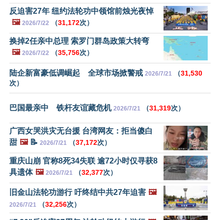
反迫害27年 纽约法轮功中领馆前烛光夜悼
🖼️
（
31,172
次）
2026/7/22
换掉2任亲中总理 索罗门群岛政策大转弯
🖼️
（
35,756
次）
2026/7/22
陆企新富豪低调崛起 全球市场掀警戒
（
31,530
2026/7/21
次）
巴国最亲中 铁杆友谊藏危机
（
31,319
次）
2026/7/21
广西女哭洪灾无台援 台湾网友：拒当傻白
甜
🖼️
📝
（
37,172
次）
2026/7/21
重庆山崩 官称8死34失联 逾72小时仅寻获8
具遗体
🖼️
（
32,377
次）
2026/7/21
旧金山法轮功游行 吁终结中共27年迫害
🖼️
（
32,256
次）
2026/7/21