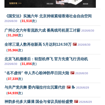
《国安法》实施六年 北京持续紧缩香港社会自由空间
（
31,518
次）
2026/6/30
广州公交六年客流跌六成 番禺线司机罢工讨薪
2026/6/30
（
31,268
次）
全球三退人数再创新高 5月达到124.59万
🖼️
2026/6/30
（
35,966
次）
北京飞机撞楼后：轻型机停飞 官方先查飞行员动机
（
31,856
次）
2026/6/30
“名不虚传” 华人齐心盼神韵早日回大陆
🖼️
2026/6/30
（
37,339
次）
与共产党共舞 委内瑞拉付出沉重代价
🖼️
📝
2026/6/29
（
64,939
次）
神韵多伦多大爆满 国会与省议员纷纷盛赞
🖼️
2026/6/29