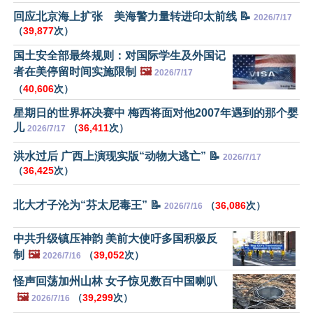
回应北京海上扩张 美海警力量转进印太前线 📝
2026/7/17
（
39,877
次）
国土安全部最终规则：对国际学生及外国记
者在美停留时间实施限制
🖼️
2026/7/17
（
40,606
次）
星期日的世界杯决赛中 梅西将面对他2007年遇到的那个婴
儿
（
36,411
次）
2026/7/17
洪水过后 广西上演现实版“动物大逃亡” 📝
2026/7/17
（
36,425
次）
北大才子沦为“芬太尼毒王” 📝
（
36,086
次）
2026/7/16
中共升级镇压神韵 美前大使吁多国积极反
制
🖼️
（
39,052
次）
2026/7/16
怪声回荡加州山林 女子惊见数百中国喇叭
🖼️
（
39,299
次）
2026/7/16