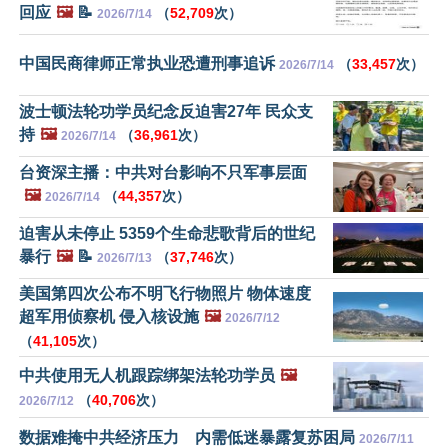
回应
🖼️
📝
（
52,709
次）
2026/7/14
中国民商律师正常执业恐遭刑事追诉
（
33,457
次）
2026/7/14
波士顿法轮功学员纪念反迫害27年 民众支
持
🖼️
（
36,961
次）
2026/7/14
台资深主播：中共对台影响不只军事层面
🖼️
（
44,357
次）
2026/7/14
迫害从未停止 5359个生命悲歌背后的世纪
暴行
🖼️
📝
（
37,746
次）
2026/7/13
美国第四次公布不明飞行物照片 物体速度
超军用侦察机 侵入核设施
🖼️
2026/7/12
（
41,105
次）
中共使用无人机跟踪绑架法轮功学员
🖼️
（
40,706
次）
2026/7/12
数据难掩中共经济压力 内需低迷暴露复苏困局
2026/7/11