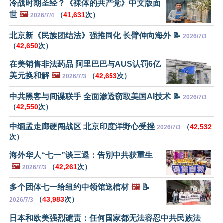
冷战时期圣经？《裸体的共产党》中文版面
世
🖼️
（
41,631
次）
2026/7/4
北京新《民族团结法》强推同化 长臂伸向海外 📝
2026/7/3
（
42,650
次）
在美销售非法药品 阿里巴巴与AUS认罚6亿
美元换和解
🖼️
（
42,653
次）
2026/7/3
中共黑客与间谍联手 全面渗透窃取美国AI技术 📝
2026/7/3
（
42,550
次）
中缅孟走廊硬闯战区 北京印度洋野心受挫
（
42,532
2026/7/3
次）
海外华人“七一”谈三退：告别中共获重生
🖼️
（
42,261
次）
2026/7/3
多个团体七一给纽约中领馆送棺材
🖼️
📝
（
43,983
次）
2026/7/3
日本和欧美强烈谴责：任何国家都无法容忍中共民族法