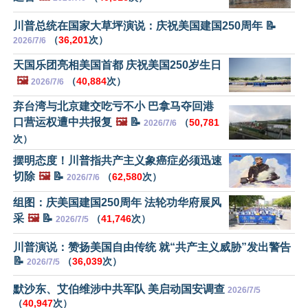
川普总统在国家大草坪演说：庆祝美国建国250周年 📝
（
36,201
次）
2026/7/6
天国乐团亮相美国首都 庆祝美国250岁生日
🖼️
（
40,884
次）
2026/7/6
弃台湾与北京建交吃亏不小 巴拿马夺回港
口营运权遭中共报复
🖼️
📝
（
50,781
2026/7/6
次）
摆明态度！川普指共产主义象癌症必须迅速
切除
🖼️
📝
（
62,580
次）
2026/7/6
组图：庆美国建国250周年 法轮功华府展风
采
🖼️
📝
（
41,746
次）
2026/7/5
川普演说：赞扬美国自由传统 就“共产主义威胁”发出警告
📝
（
36,039
次）
2026/7/5
默沙东、艾伯维涉中共军队 美启动国安调查
2026/7/5
（
40,947
次）