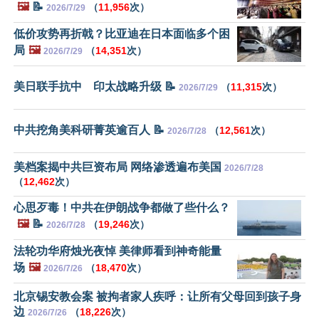
🖼️
📝
（
11,956
次）
2026/7/29
低价攻势再折戟？比亚迪在日本面临多个困
局
🖼️
（
14,351
次）
2026/7/29
美日联手抗中 印太战略升级 📝
（
11,315
次）
2026/7/29
中共挖角美科研菁英逾百人 📝
（
12,561
次）
2026/7/28
美档案揭中共巨资布局 网络渗透遍布美国
2026/7/28
（
12,462
次）
心思歹毒！中共在伊朗战争都做了些什么？
🖼️
📝
（
19,246
次）
2026/7/28
法轮功华府烛光夜悼 美律师看到神奇能量
场
🖼️
（
18,470
次）
2026/7/26
北京锡安教会案 被拘者家人疾呼：让所有父母回到孩子身
边
（
18,226
次）
2026/7/26