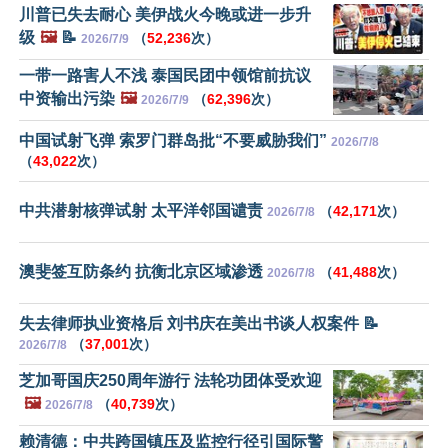
川普已失去耐心 美伊战火今晚或进一步升
级
🖼️
📝
（
52,236
次）
2026/7/9
一带一路害人不浅 泰国民团中领馆前抗议
中资输出污染
🖼️
（
62,396
次）
2026/7/9
中国试射飞弹 索罗门群岛批“不要威胁我们”
2026/7/8
（
43,022
次）
中共潜射核弹试射 太平洋邻国谴责
（
42,171
次）
2026/7/8
澳斐签互防条约 抗衡北京区域渗透
（
41,488
次）
2026/7/8
失去律师执业资格后 刘书庆在美出书谈人权案件 📝
（
37,001
次）
2026/7/8
芝加哥国庆250周年游行 法轮功团体受欢迎
🖼️
（
40,739
次）
2026/7/8
赖清德：中共跨国镇压及监控行径引国际警