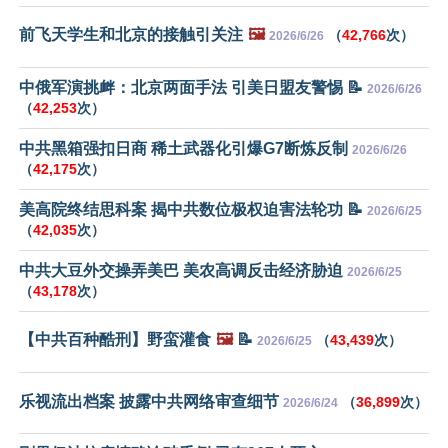
前飞天学生和北京的接触引关注
🖼️
（
42,766
次）
2026/6/26
中俄军演挑衅：北京两面手法 引美日盟友警惕 📝
2026/6/26
（
42,253
次）
中共黑箱强扣日商 稀土武器化引爆G7断炼反制
2026/6/26
（
42,175
次）
美高院终结思科案 揭中共数位极权迫害法轮功 📝
2026/6/25
（
42,035
次）
中共大豆外交操弄美巴 美农高调反击经济胁迫
2026/6/25
（
43,178
次）
【中共百种酷刑】野蛮灌食
🖼️
📝
（
43,439
次）
2026/6/25
乐视流出档案 披露中共网络审查细节
（
36,899
次）
2026/6/24