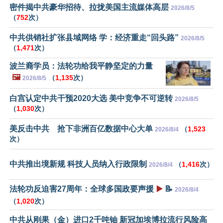
密件揭中共豪华招待、拉拢美国主流媒体高层
2026/8/5
（
752
次）
中共供销社扩张县域网络 学：经济重走“回头路”
2026/8/5
（
1,471
次）
波兰裔学员：法轮功给我平静坚定的力量
🖼️
（
1,135
次）
2026/8/5
白宫认定中共干预2020大选 美中竞争不可逆转
2026/8/5
（
1,030
次）
美反击中共 抢下非洲百亿数据中心大单
（
1,523
2026/8/4
次）
中共推出境新规 科技人员纳入行政限制
（
1,416
次）
2026/8/4
法轮功反迫害27周年：全球多国政要声援
▶️
📝
2026/8/4
（
1,020
次）
中共从刚果（金）进口2千吨铀 新冠加埃博拉流行风险高