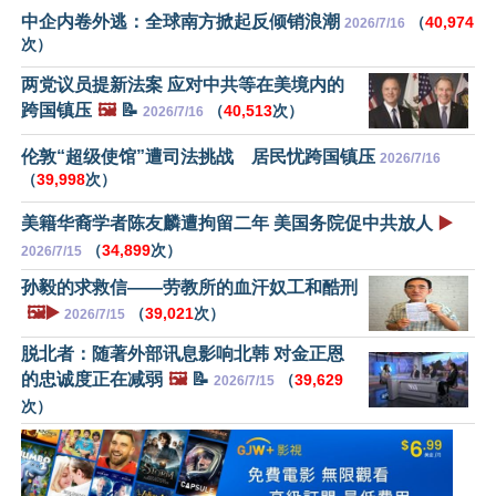
中企内卷外逃：全球南方掀起反倾销浪潮
（
40,974
2026/7/16
次）
两党议员提新法案 应对中共等在美境内的
跨国镇压
🖼️
📝
（
40,513
次）
2026/7/16
伦敦“超级使馆”遭司法挑战 居民忧跨国镇压
2026/7/16
（
39,998
次）
美籍华裔学者陈友麟遭拘留二年 美国务院促中共放人
▶️
（
34,899
次）
2026/7/15
孙毅的求救信——劳教所的血汗奴工和酷刑
🖼️▶️
（
39,021
次）
2026/7/15
脱北者：随著外部讯息影响北韩 对金正恩
的忠诚度正在减弱
🖼️
📝
（
39,629
2026/7/15
次）