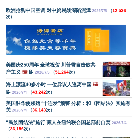
欧洲抢购中国空调 对中贸易战深陷泥潭
（
12,536
2026/7/5
次）
美国庆250周年 全球祝贺 川普誓言击败共
产主义
🖼️
📝
（
51,264
次）
2026/7/5
海上漂流40多小时 一位异议人逃离中国
🖼️
📝
（
43,242
次）
2026/7/4
美国驻华使领馆“十连发”预警 分析：和《团结法》实施有
关
（
36,143
次）
2026/7/4
“民族团结法”施行 藏人在纽约联合国总部前自焚
2026/7/4
（
36,156
次）