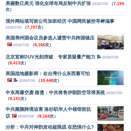
美砸数亿美元 强化全球布局反制中共扩张
（
7,154
2026/7/30
次）
境外网站填写前公司加班经历 中国网民被控寻衅滋事
（
7,707
次）
2026/7/30
美国弗州国会议员参选人谴责中共跨国镇压
🖼️
（
8,166
次）
2026/7/30
北京宣称DUV光刻突破 专家质疑量产能力 📝
2026/7/30
（
8,413
次）
美国战地摄影师：在台湾什么东西最可怕
🖼️
📝
（
10,448
次）
2026/7/30
中东再爆空袭 路透：中共将售伊朗防空导弹系统
2026/7/29
（
9,141
次）
中共频频跨境迫害 洛杉矶华人中领馆前抗
议
🖼️
（
9,164
次）
2026/7/29
分析：中共对神韵发动超限战 在恐惧什么?