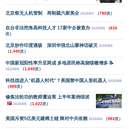
北京祭无人机管制 再制裁六家美企
（
790
次）
2026/8/7
在台非法挖角高科技人才 17家中企被查办
（
616
2026/8/6
次）
北京炒作印度遇骇 深圳华强北山寨神话破灭
2026/8/6
（
1,445
次）
中国新冠阳性率升至两成 多地居民称高烧咳嗽增多 📝
（
1,049
次）
2026/8/6
科技战进入“机器人时代”？美国禁中国人形机器人
2026/8/6
（
889
次）
修炼法轮功的教师遭迫害 上半年案例综述
🖼️
（
1,022
次）
2026/8/6
美国斥资5亿美元建稀土链 降对中共依赖
（
983
次）
2026/8/6