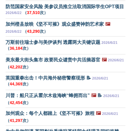
防范国家安全风险 美参议员推立法取消国际学生OPT项目
（
37,510
次）
2026/6/22
加州橙县放映《坚不可摧》观众盛赞神韵艺术家
🖼️
（
43,290
次）
2026/6/22
万斯前往瑞士参与美伊谈判 透露两大关键议题
2026/6/21
（
36,184
次）
美东最大街头集市 政要民众谴责中共活摘器官
🖼️
2026/6/21
（
42,202
次）
英国重拳出击！中共海外秘密警察现形 📝
2026/6/21
（
44,369
次）
川普：船只正从霍尔木兹海峡“蜂拥而出”
🖼️
📝
2026/6/21
（
42,454
次）
加州观众：每个人都踏上《坚不可摧》旅程
🖼️
2026/6/21
（
41,297
次）