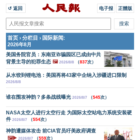
↺ 返回 
电子报
正體版
首页
分栏目
国际新闻
›
›
:
2026年8月
美国务院官员：东南亚诈骗园区已成由中共
背景主导的犯罪生态
🖼️
（
837
次）
2026/8/8
从水饺到锂电池：美国再将43家中企纳入涉疆进口限制
2026/8/8
谁在围攻神韵？多条战线曝光
（
545
次）
2026/8/7
NASA太空人进行太空行走 为国际太空站电力系统安装硬
件
（
554
次）
2026/8/7
神韵遭媒体攻击 前CIA官员吁美政府调查
🖼️▶️
（
559
次）
2026/8/7