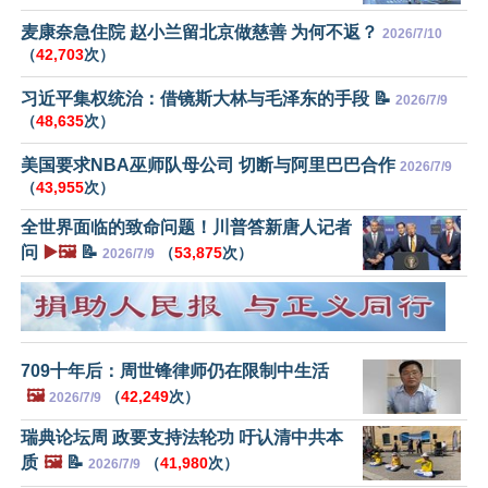
麦康奈急住院 赵小兰留北京做慈善 为何不返？
2026/7/10
（
42,703
次）
习近平集权统治：借镜斯大林与毛泽东的手段 📝
2026/7/9
（
48,635
次）
美国要求NBA巫师队母公司 切断与阿里巴巴合作
2026/7/9
（
43,955
次）
全世界面临的致命问题！川普答新唐人记者
问
▶️🖼️
📝
（
53,875
次）
2026/7/9
709十年后：周世锋律师仍在限制中生活
🖼️
（
42,249
次）
2026/7/9
瑞典论坛周 政要支持法轮功 吁认清中共本
质
🖼️
📝
（
41,980
次）
2026/7/9