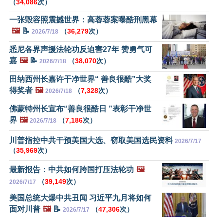
（
34,086
次）
一张毁容照震撼世界：高蓉蓉案曝酷刑黑幕
🖼️
📝
（
36,279
次）
2026/7/18
悉尼各界声援法轮功反迫害27年 赞勇气可
嘉
🖼️
📝
（
38,070
次）
2026/7/18
田纳西州长嘉许干净世界“ 善良很酷”大奖
得奖者
🖼️
（
7,328
次）
2026/7/18
佛蒙特州长宣布“善良很酷日 ”表彰干净世
界
🖼️
（
7,186
次）
2026/7/18
川普指控中共干预美国大选、窃取美国选民资料
2026/7/17
（
35,969
次）
最新报告：中共如何跨国打压法轮功
🖼️
（
39,149
次）
2026/7/17
美国总统大爆中共丑闻 习近平九月将如何
面对川普
🖼️
📝
（
47,306
次）
2026/7/17