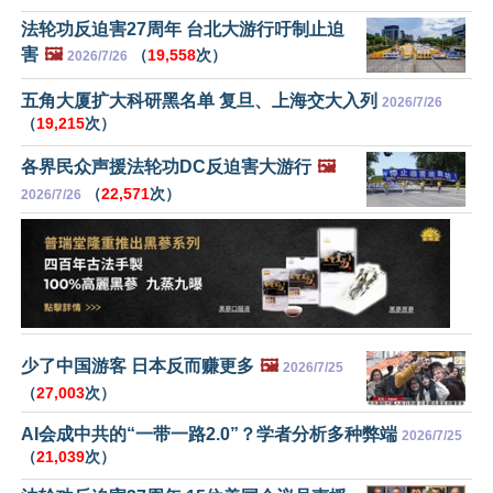
法轮功反迫害27周年 台北大游行吁制止迫
害
🖼️
（
19,558
次）
2026/7/26
五角大厦扩大科研黑名单 复旦、上海交大入列
2026/7/26
（
19,215
次）
各界民众声援法轮功DC反迫害大游行
🖼️
（
22,571
次）
2026/7/26
少了中国游客 日本反而赚更多
🖼️
2026/7/25
（
27,003
次）
AI会成中共的“一带一路2.0”？学者分析多种弊端
2026/7/25
（
21,039
次）