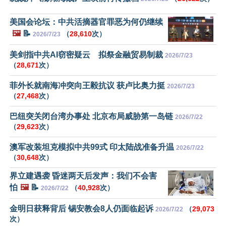
美国会论坛：中共活摘器官罪恶为何仍继续
🖼️
📝
（
28,610
次）
2026/7/23
美剑指中共AI窃密疑云 拟祭金融贸易制裁
2026/7/23
（
28,671
次）
菲外长就南海冲突向王毅抗议 获卢比奥力挺
2026/7/23
（
27,468
次）
巴纽突关闭台湾办事处 北京布局威胁第一岛链
2026/7/22
（
29,623
次）
澳军改装坦克模拟中共99式 印太陆战准备升温
2026/7/22
（
30,648
次）
界立建遇袭 昏迷两天后发声：我们不会害
怕
🖼️
📝
（
40,928
次）
2026/7/22
金明日获释背后 锡安教会8人仍面临起诉
（
29,073
2026/7/22
次）