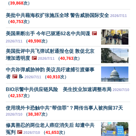
（
39,868
次）
美批中共藉海权扩张施压全球 警告威胁国际安全
2026/7/11
（
40,753
次）
美国果断出手 今年已驱逐62名中共间谍
🖼️
（
49,590
次）
2026/7/11
美国批评中共飞弹试射通报仓促 敦促北京
增加透明度
🖼️
（
40,763
次）
2026/7/11
中共诈弹威胁神韵 美议员吁逮捕引渡肇事
者
🖼️
📝
（
40,910
次）
2026/7/11
BIO示警中共供应链风险 美生技业加速调整布局
2026/7/10
（
42,157
次）
使用境外卡恐触中共“帮信罪”？网传当事人被拘留37天
（
38,387
次）
2026/7/10
修真善忍的两位老人癌症消失后 却遭中共
冤判
🖼️
（
41,653
次）
2026/7/10