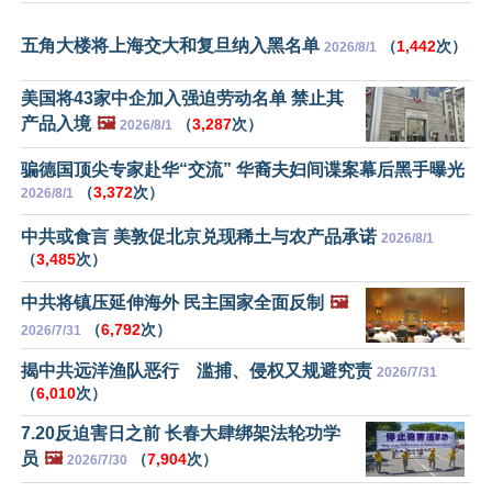
五角大楼将上海交大和复旦纳入黑名单
（
1,442
次）
2026/8/1
美国将43家中企加入强迫劳动名单 禁止其
产品入境
🖼️
（
3,287
次）
2026/8/1
骗德国顶尖专家赴华“交流” 华裔夫妇间谍案幕后黑手曝光
（
3,372
次）
2026/8/1
中共或食言 美敦促北京兑现稀土与农产品承诺
2026/8/1
（
3,485
次）
中共将镇压延伸海外 民主国家全面反制
🖼️
（
6,792
次）
2026/7/31
揭中共远洋渔队恶行 滥捕、侵权又规避究责
2026/7/31
（
6,010
次）
7.20反迫害日之前 长春大肆绑架法轮功学
员
🖼️
（
7,904
次）
2026/7/30