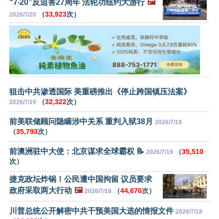
“7‧20”反迫害27周年 法轮功纽约大游行
🖼️
（
33,923
次）
2026/7/20
狙击中共渗透国际 美重磅推出《停止跨国镇压法案》
（
32,322
次）
2026/7/19
前美联储顾问隐瞒涉中关系 重判入狱38月
2026/7/19
（
35,793
次）
前澳洲驻中大使：北京谋求全球霸权 📝
（
35,510
2026/7/19
次）
捷克政坛炸锅！公民遭中国拘留 议员要求
政府采取两大行动
🖼️
（
44,670
次）
2026/7/19
川普总统公开解密中共干预美国大选的情报文件
2026/7/18