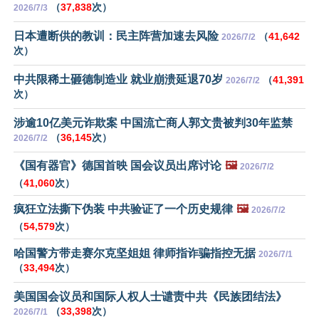
（
37,838
次）
2026/7/3
日本遭断供的教训：民主阵营加速去风险
（
41,642
2026/7/2
次）
中共限稀土砸德制造业 就业崩溃延退70岁
（
41,391
2026/7/2
次）
涉逾10亿美元诈欺案 中国流亡商人郭文贵被判30年监禁
（
36,145
次）
2026/7/2
《国有器官》德国首映 国会议员出席讨论
🖼️
2026/7/2
（
41,060
次）
疯狂立法撕下伪装 中共验证了一个历史规律
🖼️
2026/7/2
（
54,579
次）
哈国警方带走赛尔克坚姐姐 律师指诈骗指控无据
2026/7/1
（
33,494
次）
美国国会议员和国际人权人士谴责中共《民族团结法》
（
33,398
次）
2026/7/1