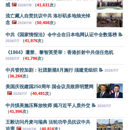
戒
🖼️
（
41,631
次）
2026/7/8
流亡藏人自焚抗议中共 洛杉矶多地烛光悼
念
🖼️
（
50,408
次）
2026/7/8
中共《国家情报法》令中企在日本电网认证中全数落榜 📝
（
41,976
次）
2026/7/7
《1984》遭禁、黎智英受审：香港折射中共信任危机
（
41,796
次）
2026/7/7
中共管控加剧：社团新规8月施行 须建党组织 📝
2026/7/7
（
36,268
次）
美国庆祝建国250周年 国会议员致辞明慧网
🖼️
（
40,491
次）
2026/7/7
中共惧美施压释放牧师 揭习近平人质外交 📝
2026/7/7
（
41,996
次）
王毅访问丹麦与瑞典 法轮功学员抗议中共
迫害
🖼️
（
40,816
次）
2026/7/6