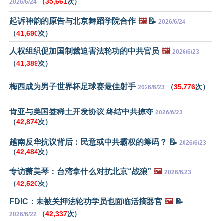
（
35,661
次）
2026/6/24
起诉神韵的原告与北京舞蹈学院合作
🖼️
📝
2026/6/24
（
41,690
次）
人权组织促加国制裁迫害法轮功的中共官员
🖼️
2026/6/23
（
41,389
次）
梅西成为男子世界杯足球赛最佳射手
（
35,776
次）
2026/6/23
肯亚与美国签稀土开发协议 终结中共掠夺
2026/6/23
（
42,874
次）
越南反华抗议背后：民意或中共霸权的筹码？ 📝
2026/6/23
（
42,484
次）
专访萧美琴：台湾拿什么对抗北京“战狼”
🖼️
2026/6/23
（
42,520
次）
FDIC：未被关押法轮功学员也面临活摘器官
🖼️
📝
（
42,337
次）
2026/6/22