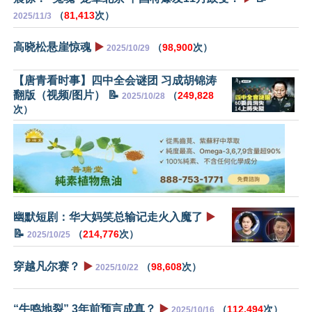
（
81,413
次）
2025/11/3
高晓松悬崖惊魂
▶️
（
98,900
次）
2025/10/29
【唐青看时事】四中全会谜团 习成胡锦涛
翻版（视频/图片） 📝
（
249,828
2025/10/28
次）
幽默短剧：华大妈笑总输记走火入魔了
▶️
📝
（
214,776
次）
2025/10/25
穿越凡尔赛？
▶️
（
98,608
次）
2025/10/22
“牛鸣地裂” 3年前预言成真？
▶️
（
112,494
次）
2025/10/16