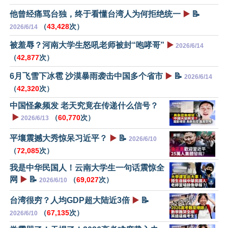
他曾经痛骂台独，终于看懂台湾人为何拒绝统一
▶️
📝
（
43,428
次）
2026/6/14
被羞辱？河南大学生怒吼老师被封“咆哮哥”
▶️
2026/6/14
（
42,877
次）
6月飞雪下冰雹 沙漠暴雨袭击中国多个省市
▶️
📝
2026/6/14
（
42,320
次）
中国怪象频发 老天究竟在传递什么信号？
▶️
（
60,770
次）
2026/6/13
平壤震撼大秀惊呆习近平？
▶️
📝
2026/6/10
（
72,085
次）
我是中华民国人！云南大学生一句话震惊全
网
▶️
📝
（
69,027
次）
2026/6/10
台湾很穷？人均GDP超大陆近3倍
▶️
📝
（
67,135
次）
2026/6/10