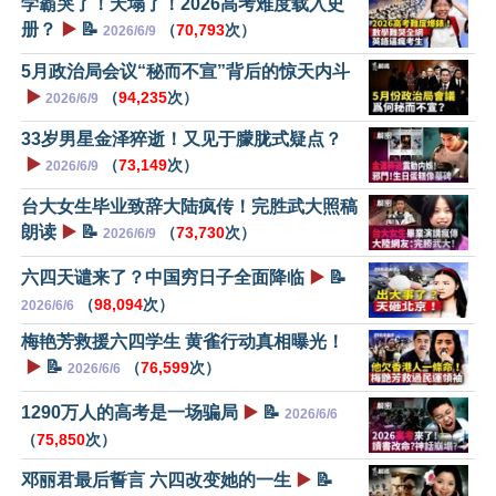
学霸哭了！天塌了！2026高考难度载入史
册？
▶️
📝
（
70,793
次）
2026/6/9
5月政治局会议“秘而不宣”背后的惊天内斗
▶️
（
94,235
次）
2026/6/9
33岁男星金泽猝逝！又见于朦胧式疑点？
▶️
（
73,149
次）
2026/6/9
台大女生毕业致辞大陆疯传！完胜武大照稿
朗读
▶️
📝
（
73,730
次）
2026/6/9
六四天谴来了？中国穷日子全面降临
▶️
📝
（
98,094
次）
2026/6/6
梅艳芳救援六四学生 黄雀行动真相曝光！
▶️
📝
（
76,599
次）
2026/6/6
1290万人的高考是一场骗局
▶️
📝
2026/6/6
（
75,850
次）
邓丽君最后誓言 六四改变她的一生
▶️
📝