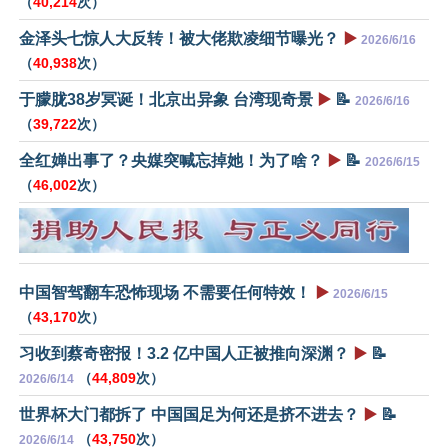
（
40,214
次）
金泽头七惊人大反转！被大佬欺凌细节曝光？
▶️
2026/6/16
（
40,938
次）
于朦胧38岁冥诞！北京出异象 台湾现奇景
▶️
📝
2026/6/16
（
39,722
次）
全红婵出事了？央媒突喊忘掉她！为了啥？
▶️
📝
2026/6/15
（
46,002
次）
中国智驾翻车恐怖现场 不需要任何特效！
▶️
2026/6/15
（
43,170
次）
习收到蔡奇密报！3.2 亿中国人正被推向深渊？
▶️
📝
（
44,809
次）
2026/6/14
世界杯大门都拆了 中国国足为何还是挤不进去？
▶️
📝
（
43,750
次）
2026/6/14