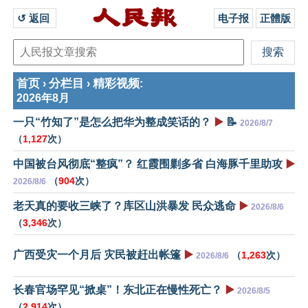
↺ 返回 
电子报
正體版
首页
分栏目
精彩视频
›
›
:
2026年8月
一只“竹知了”是怎么把华为整成笑话的？
▶️
📝
2026/8/7
（
1,127
次）
中国被台风彻底“整疯”？ 红霞围剿多省 白海豚千里助攻
▶️
（
904
次）
2026/8/6
老天真的要收三峡了？库区山洪暴发 民众逃命
▶️
2026/8/6
（
3,346
次）
广西受灾一个月后 灾民被赶出帐篷
▶️
（
1,263
次）
2026/8/6
长春官场罕见“掀桌”！东北正在慢性死亡？
▶️
2026/8/5
（
2,914
次）