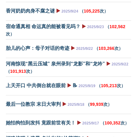
香河奶奶肉身不腐之谜
▶️
（
105,225
次）
2025/9/24
宿命通真相 命运真的能被看见吗？
▶️
（
102,562
2025/9/23
次）
胎儿的心声：母子对话的奇迹
▶️
（
103,266
次）
2025/9/22
河南惊现“黑云压城” 泉州录到“龙影”和“龙吟”
▶️
2025/9/22
（
101,913
次）
上天开口 中共倒台就在眼前
▶️
📝
（
105,213
次）
2025/9/19
最后一位教宗 末日大审判
▶️
（
99,939
次）
2025/9/18
她怕狗怕到发抖 竟跟前世有关！
▶️
（
100,352
次）
2025/9/17