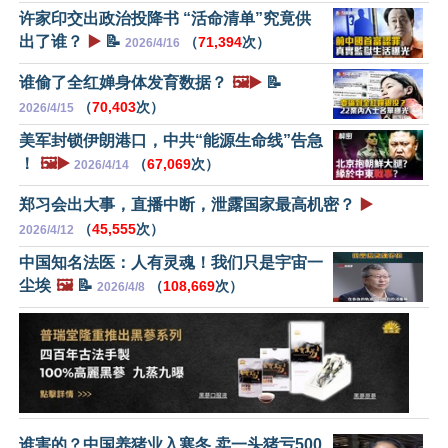
许家印交出政治投降书 “活命清单”究竟供
出了谁？
▶️
📝
（
71,394
次）
2026/4/16
谁偷了全红婵身体发育数据？
🖼️▶️
📝
（
70,403
次）
2026/4/15
美军封锁伊朗港口，中共“能源生命线”告急
！
🖼️▶️
（
67,069
次）
2026/4/14
郑习会出大事，直播中断，泄露国家最高机密？
▶️
（
45,555
次）
2026/4/12
中国知名法医：人有灵魂！我们只是宇宙一
尘埃
🖼️
📝
（
108,669
次）
2026/4/8
谁害的？中国养猪业入寒冬 卖一头猪亏500