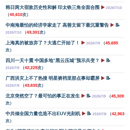
韩日两大宿敌历史性和解 印太铁三角全面合围
▶️
2026/7/10
（
40,610
次）
中南海最怕的经济学家走了 高善文留下最沉重警告
▶️
📝
（
43,301
次）
2026/7/10
上海真的被放弃了？大逃亡开始了！
▶️
（
45,695
2026/7/9
次）
四川一天十震 中国多地“黑云压城”预示兵变？
▶️
📝
（
42,229
次）
2026/7/9
广西洪灾上不了热搜 明星裤裆里那点事却霸屏
▶️
📝
（
43,835
次）
2026/7/9
北京突然空了？最可怕的事正在发生
▶️
📝
（
45,309
2026/7/9
次）
中共倾全国力量也造不出EUV光刻机
▶️
📝
（
42,963
2026/7/8
次）