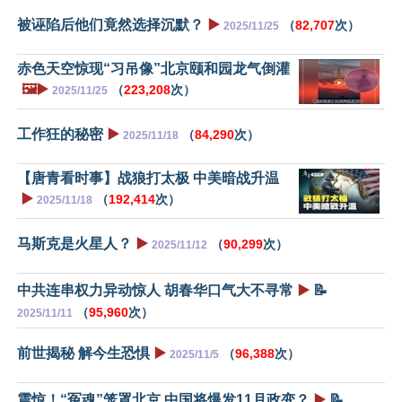
被诬陷后他们竟然选择沉默？
▶️
（
82,707
次）
2025/11/25
赤色天空惊现“习吊像”北京颐和园龙气倒灌
🖼️▶️
（
223,208
次）
2025/11/25
工作狂的秘密
▶️
（
84,290
次）
2025/11/18
【唐青看时事】战狼打太极 中美暗战升温
▶️
（
192,414
次）
2025/11/18
马斯克是火星人？
▶️
（
90,299
次）
2025/11/12
中共连串权力异动惊人 胡春华口气大不寻常
▶️
📝
（
95,960
次）
2025/11/11
前世揭秘 解今生恐惧
▶️
（
96,388
次）
2025/11/5
震惊！“冤魂”笼罩北京 中国将爆发11月政变？
▶️
📝