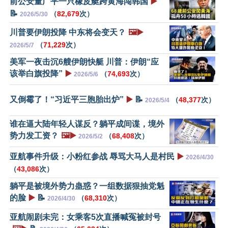
前公安董广平一只橡皮艇跨黄海闯韩国
▶️
📝
（
82,679
次）
2026/5/30
川普要伊朗投降 中东将会变天？
🖼️▶️
（
71,229
次）
2026/5/7
美军一夜击沉6艘伊朗快艇 川普：伊朗“应
该举白旗投降”
▶️
（
74,693
次）
2026/5/6
又倒霉了！“习近平三胞胎出炉”
▶️
📝
（
48,377
次）
2026/5/4
谁在逼大陆年轻人谋反？躺平成间谍，境外
势力发工资？
🖼️▶️
（
68,408
次）
2026/5/2
亚航事件升级：小粉红参战 辱骂大马人是村民
▶️
2026/4/30
（
43,086
次）
躺平是被境外势力蛊惑？一组数据狠抽党魁
的脸
▶️
📝
（
68,310
次）
2026/4/30
亚航闹剧未完：女乘客5次直播喊冤被封号