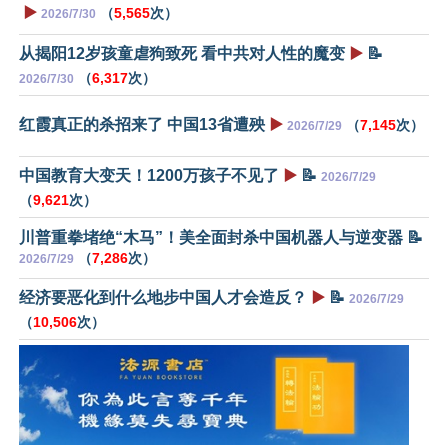
▶️
（
5,565
次）
2026/7/30
从揭阳12岁孩童虐狗致死 看中共对人性的魔变
▶️
📝
（
6,317
次）
2026/7/30
红霞真正的杀招来了 中国13省遭殃
▶️
（
7,145
次）
2026/7/29
中国教育大变天！1200万孩子不见了
▶️
📝
2026/7/29
（
9,621
次）
川普重拳堵绝“木马”！美全面封杀中国机器人与逆变器 📝
（
7,286
次）
2026/7/29
经济要恶化到什么地步中国人才会造反？
▶️
📝
2026/7/29
（
10,506
次）