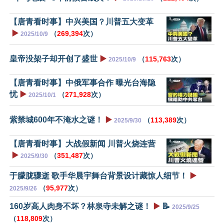
【唐青看时事】中兴美国？川普五大变革
▶️
（
269,394
次）
2025/10/9
皇帝没架子却开创了盛世
▶️
（
115,763
次）
2025/10/9
【唐青看时事】中俄军事合作 曝光台海隐
忧
▶️
（
271,928
次）
2025/10/1
紫禁城600年不淹水之谜！
▶️
（
113,389
次）
2025/9/30
【唐青看时事】大战假新闻 川普火烧连营
▶️
（
351,487
次）
2025/9/30
于朦胧骤逝 歌手华晨宇舞台背景设计藏惊人细节！
▶️
（
95,977
次）
2025/9/26
160岁高人肉身不坏？林泉寺未解之谜！
▶️
📝
2025/9/25
（
118,809
次）