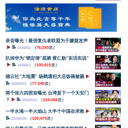
录音曝光！最强复仇者联盟为于朦胧发声
▶️
📝
（
76,250
次）
2026/6/2
扒掉华为“韬定律”底裤 黄仁勋“实话实说”
▶️
📝
（
100,815
次）
2026/6/1
德云社“大地震” 杨鹤通犯大忌饭碗被砸
▶️
📝
（
77,546
次）
2026/5/31
两千张六四照首曝光 台湾是下一个天安门
？
▶️
📝
（
104,066
次）
2026/5/31
一半水淹一半火焰山 大半个中国在求救
▶️
📝
（
105,475
次）
2026/5/30