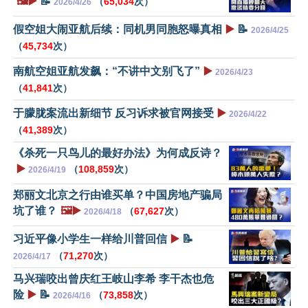
🖼️▶️
📝
（
65,034
次）
2026/4/26
假空姐大闹亚航后续：同机男同胞怒曝真相
▶️
📝
2026/4/25
（
45,734
次）
南航空姐亚航发飙：“不讲中文别飞了”
▶️
2026/4/23
（
41,841
次）
于朦胧案流出新细节 反习诉求被官网接受
▶️
2026/4/22
（
41,389
次）
《杀死一只鸟儿的最好办法》为何成反诗？
▶️
（
108,859
次）
2026/4/19
郑丽文北京之行由谁买单？中国房地产骗局
坑了谁？
🖼️▶️
（
67,627
次）
2026/4/18
习近平像小学生一样给川普回信
▶️
📝
（
71,270
次）
2026/4/17
马兴瑞咬出曾庆红王岐山李希 李干杰也危
险
▶️
📝
（
73,858
次）
2026/4/16