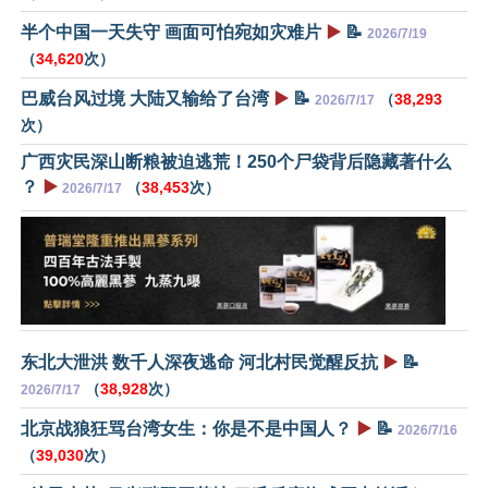
半个中国一天失守 画面可怕宛如灾难片
▶️
📝
2026/7/19
（
34,620
次）
巴威台风过境 大陆又输给了台湾
▶️
📝
（
38,293
2026/7/17
次）
广西灾民深山断粮被迫逃荒！250个尸袋背后隐藏著什么
？
▶️
（
38,453
次）
2026/7/17
东北大泄洪 数千人深夜逃命 河北村民觉醒反抗
▶️
📝
（
38,928
次）
2026/7/17
北京战狼狂骂台湾女生：你是不是中国人？
▶️
📝
2026/7/16
（
39,030
次）