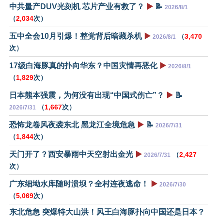
中共量产DUV光刻机 芯片产业有救了？
▶️
📝
2026/8/1
（
2,034
次）
五中全会10月引爆！整党背后暗藏杀机
▶️
（
3,470
2026/8/1
次）
17级白海豚真的扑向华东？中国灾情再恶化
▶️
2026/8/1
（
1,829
次）
日本熊本强震，为何没有出现“中国式伤亡”？
▶️
📝
（
1,667
次）
2026/7/31
恐怖龙卷风夜袭东北 黑龙江全境危急
▶️
📝
2026/7/31
（
1,844
次）
天门开了？西安暴雨中天空射出金光
▶️
（
2,427
2026/7/31
次）
广东细坳水库随时溃坝？全村连夜逃命！
▶️
2026/7/30
（
5,069
次）
东北危急 突爆特大山洪！风王白海豚扑向中国还是日本？