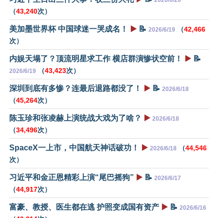
（
43,240
次）
美加墨世界杯 中国球迷一哭成名！
▶️
📝
（
42,466
2026/6/19
次）
内娱天塌了？顶流明星求工作 横店群演惨状空前！
▶️
📝
（
43,423
次）
2026/6/19
深圳到底有多惨？连最后退路都没了！
▶️
📝
2026/6/18
（
45,264
次）
陈玉珍和张凌赫上演统战大戏为了啥？
▶️
2026/6/18
（
34,496
次）
SpaceX一上市，中国航天神话破功！
▶️
（
44,546
2026/6/18
次）
习近平和金正恩精彩上演“尾巴摇狗”
▶️
📝
2026/6/17
（
44,917
次）
富豪、教授、医生都在逃 护照变成国有资产
▶️
📝
2026/6/16