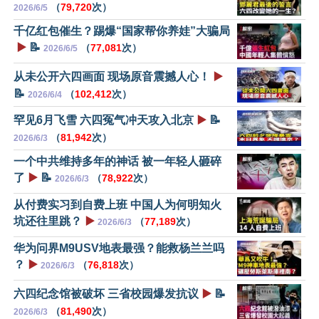
（
79,720
次）
2026/6/5
千亿红包催生？踢爆“国家帮你养娃”大骗局
▶️
📝
（
77,081
次）
2026/6/5
从未公开六四画面 现场原音震撼人心！
▶️
📝
（
102,412
次）
2026/6/4
罕见6月飞雪 六四冤气冲天攻入北京
▶️
📝
（
81,942
次）
2026/6/3
一个中共维持多年的神话 被一年轻人砸碎
了
▶️
📝
（
78,922
次）
2026/6/3
从付费实习到自费上班 中国人为何明知火
坑还往里跳？
▶️
（
77,189
次）
2026/6/3
华为问界M9USV地表最强？能救杨兰兰吗
？
▶️
（
76,818
次）
2026/6/3
六四纪念馆被破坏 三省校园爆发抗议
▶️
📝
（
81,490
次）
2026/6/3