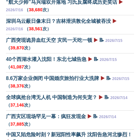
“航天少帅”马兴瑞双开落地 习氏反腐终成历史笑话
▶️
（
38,680
次）
2026/7/16
深圳乌云蔽日像末日？吉林泄洪敦化全城被吞没
▶️
（
38,561
次）
2026/7/16
广西突现诡异血红天空 灾民一天吃一顿
▶️
📝
2026/7/15
（
39,870
次）
40个西湖水灌入沈阳！东北七城告急
▶️
📝
2026/7/15
（
41,087
次）
8.6万家企业倒闭 中国婚庆旅拍行业大洗牌
▶️
📝
2026/7/15
（
38,376
次）
全球疯抢台湾无人机 中国制造为何失宠？
▶️
📝
2026/7/14
（
37,146
次）
广西灾区现场罕见一幕：疯狂发现金
▶️
📝
2026/7/14
（
37,885
次）
中国又陷危险时刻？新冠阳性率飙升 沈阳告急河北惨烈！