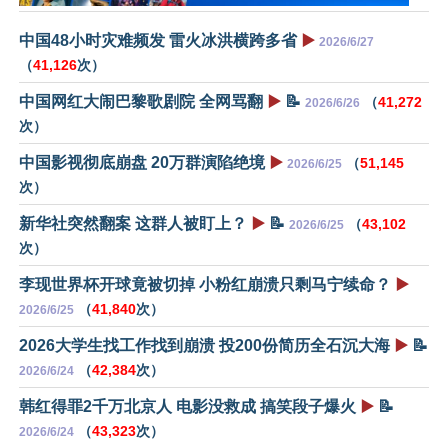
中国48小时灾难频发 雷火冰洪横跨多省
▶️
2026/6/27
（
41,126
次）
中国网红大闹巴黎歌剧院 全网骂翻
▶️
📝
（
41,272
2026/6/26
次）
中国影视彻底崩盘 20万群演陷绝境
▶️
（
51,145
2026/6/25
次）
新华社突然翻案 这群人被盯上？
▶️
📝
（
43,102
2026/6/25
次）
李现世界杯开球竟被切掉 小粉红崩溃只剩马宁续命？
▶️
（
41,840
次）
2026/6/25
2026大学生找工作找到崩溃 投200份简历全石沉大海
▶️
📝
（
42,384
次）
2026/6/24
韩红得罪2千万北京人 电影没救成 搞笑段子爆火
▶️
📝
（
43,323
次）
2026/6/24