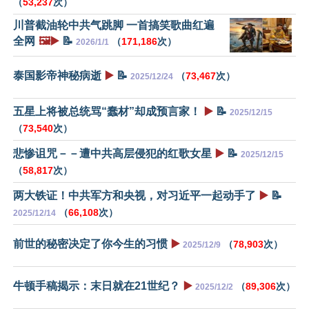
（
53,237
次）
川普截油轮中共气跳脚 一首搞笑歌曲红遍
全网
🖼️▶️
📝
（
171,186
次）
2026/1/1
泰国影帝神秘病逝
▶️
📝
（
73,467
次）
2025/12/24
五星上将被总统骂“蠢材”却成预言家！
▶️
📝
2025/12/15
（
73,540
次）
悲惨诅咒－－遭中共高层侵犯的红歌女星
▶️
📝
2025/12/15
（
58,817
次）
两大铁证！中共军方和央视，对习近平一起动手了
▶️
📝
（
66,108
次）
2025/12/14
前世的秘密决定了你今生的习惯
▶️
（
78,903
次）
2025/12/9
牛顿手稿揭示：末日就在21世纪？
▶️
（
89,306
次）
2025/12/2