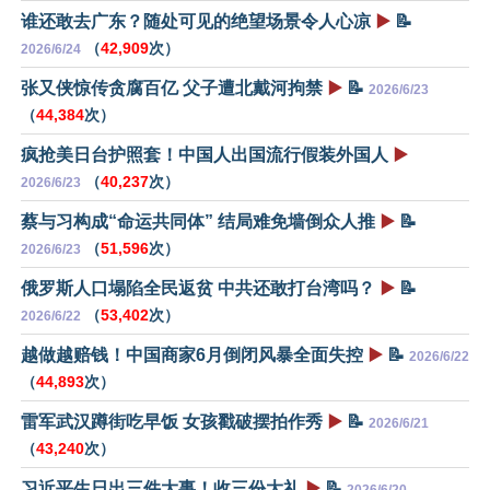
谁还敢去广东？随处可见的绝望场景令人心凉
▶️
📝
（
42,909
次）
2026/6/24
张又侠惊传贪腐百亿 父子遭北戴河拘禁
▶️
📝
2026/6/23
（
44,384
次）
疯抢美日台护照套！中国人出国流行假装外国人
▶️
（
40,237
次）
2026/6/23
蔡与习构成“命运共同体” 结局难免墙倒众人推
▶️
📝
（
51,596
次）
2026/6/23
俄罗斯人口塌陷全民返贫 中共还敢打台湾吗？
▶️
📝
（
53,402
次）
2026/6/22
越做越赔钱！中国商家6月倒闭风暴全面失控
▶️
📝
2026/6/22
（
44,893
次）
雷军武汉蹲街吃早饭 女孩戳破摆拍作秀
▶️
📝
2026/6/21
（
43,240
次）
习近平生日出三件大事！收三份大礼
▶️
📝
2026/6/20