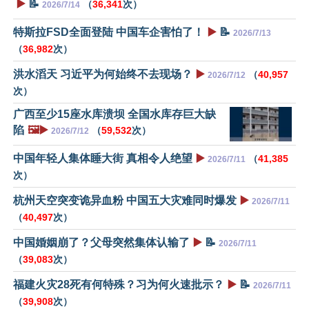
▶️
📝
（
36,341
次）
2026/7/14
特斯拉FSD全面登陆 中国车企害怕了！
▶️
📝
2026/7/13
（
36,982
次）
洪水滔天 习近平为何始终不去现场？
▶️
（
40,957
2026/7/12
次）
广西至少15座水库溃坝 全国水库存巨大缺
陷
🖼️▶️
（
59,532
次）
2026/7/12
中国年轻人集体睡大街 真相令人绝望
▶️
（
41,385
2026/7/11
次）
杭州天空突变诡异血粉 中国五大灾难同时爆发
▶️
2026/7/11
（
40,497
次）
中国婚姻崩了？父母突然集体认输了
▶️
📝
2026/7/11
（
39,083
次）
福建火灾28死有何特殊？习为何火速批示？
▶️
📝
2026/7/11
（
39,908
次）