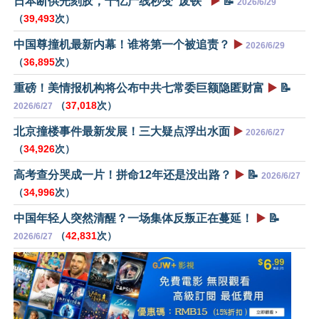
日本断供光刻胶，千亿产线秒变“废铁”
▶️
📝
2026/6/29
（
39,493
次）
中国尊撞机最新内幕！谁将第一个被追责？
▶️
2026/6/29
（
36,895
次）
重磅！美情报机构将公布中共七常委巨额隐匿财富
▶️
📝
（
37,018
次）
2026/6/27
北京撞楼事件最新发展！三大疑点浮出水面
▶️
2026/6/27
（
34,926
次）
高考查分哭成一片！拼命12年还是没出路？
▶️
📝
2026/6/27
（
34,996
次）
中国年轻人突然清醒？一场集体反叛正在蔓延！
▶️
📝
（
42,831
次）
2026/6/27