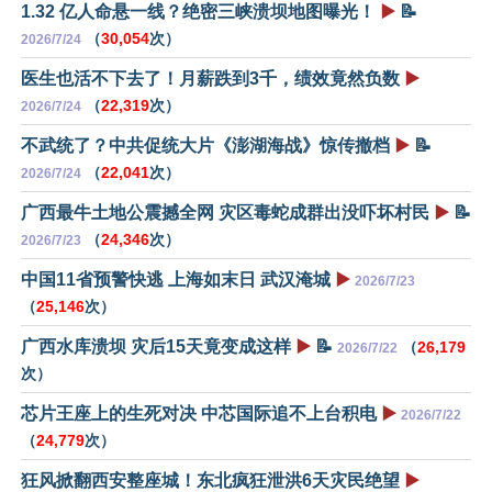
1.32 亿人命悬一线？绝密三峡溃坝地图曝光！
▶️
📝
（
30,054
次）
2026/7/24
医生也活不下去了！月薪跌到3千，绩效竟然负数
▶️
（
22,319
次）
2026/7/24
不武统了？中共促统大片《澎湖海战》惊传撤档
▶️
📝
（
22,041
次）
2026/7/24
广西最牛土地公震撼全网 灾区毒蛇成群出没吓坏村民
▶️
📝
（
24,346
次）
2026/7/23
中国11省预警快逃 上海如末日 武汉淹城
▶️
2026/7/23
（
25,146
次）
广西水库溃坝 灾后15天竟变成这样
▶️
📝
（
26,179
2026/7/22
次）
芯片王座上的生死对决 中芯国际追不上台积电
▶️
2026/7/22
（
24,779
次）
狂风掀翻西安整座城！东北疯狂泄洪6天灾民绝望
▶️