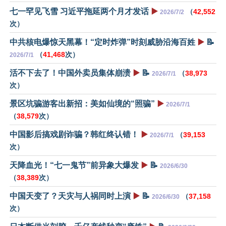
七一罕见飞雪 习近平拖延两个月才发话
▶️
（
42,552
2026/7/2
次）
中共核电爆惊天黑幕！“定时炸弹”时刻威胁沿海百姓
▶️
📝
（
41,468
次）
2026/7/1
活不下去了！中国外卖员集体崩溃
▶️
📝
（
38,973
2026/7/1
次）
景区坑骗游客出新招：美如仙境的“照骗”
▶️
2026/7/1
（
38,579
次）
中国影后搞戏剧诈骗？韩红终认错！
▶️
（
39,153
2026/7/1
次）
天降血光！“七一鬼节”前异象大爆发
▶️
📝
2026/6/30
（
38,389
次）
中国天变了？天灾与人祸同时上演
▶️
📝
（
37,158
2026/6/30
次）