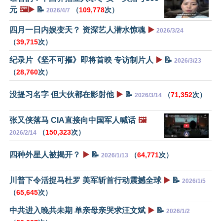
元
🖼️▶️
📝
（
109,778
次）
2026/4/7
四月一日内娱变天？ 资深艺人潜水惊魂
▶️
2026/3/24
（
39,715
次）
纪录片《坚不可摧》即将首映 专访制片人
▶️
📝
2026/3/23
（
28,760
次）
没提习名字 但大伙都在影射他
▶️
📝
（
71,352
次）
2026/3/14
张又侠落马 CIA直接向中国军人喊话
🖼️
（
150,323
次）
2026/2/14
四种外星人被揭开？
▶️
📝
（
64,771
次）
2026/1/13
川普下令活捉马杜罗 美军斩首行动震撼全球
▶️
📝
2026/1/5
（
65,645
次）
中共进入晚共未期 单亲母亲哭求汪文斌
▶️
📝
2026/1/2