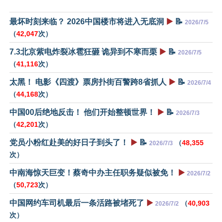
最坏时刻来临？ 2026中国楼市将进入无底洞
▶️
📝
2026/7/5
（
42,047
次）
7.3北京紫电炸裂冰雹狂砸 诡异到不寒而栗
▶️
📝
2026/7/5
（
41,116
次）
太黑！ 电影《四渡》票房扑街百警跨8省抓人
▶️
📝
2026/7/4
（
44,168
次）
中国00后绝地反击！ 他们开始整顿世界！
▶️
📝
2026/7/3
（
42,201
次）
党员小粉红赴美的好日子到头了！
▶️
📝
（
48,355
2026/7/3
次）
中南海惊天巨变！蔡奇中办主任职务疑似被免！
▶️
2026/7/2
（
50,723
次）
中国网约车司机最后一条活路被堵死了
▶️
（
40,903
2026/7/2
次）