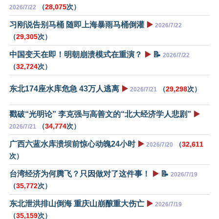
（
28,075
次）
2026/7/22
习刚说告别马桶 随即上海暴雨马桶倒灌
▶️
2026/7/22
（
29,305
次）
中国变天在即！明朝崩溃模式在重演？
▶️
📝
2026/7/22
（
32,724
次）
东北174座水库危急 43万人逃离
▶️
（
29,298
次）
2026/7/21
戳破“光明论” 李克强与高善文的“北大经济学人悲剧”
▶️
（
34,774
次）
2026/7/21
广西六蓝水库溃坝前惊心动魄24小时
▶️
（
32,611
2026/7/20
次）
台湾经济为何腾飞？只因做对了这件事！
▶️
📝
2026/7/19
（
35,772
次）
东北泄洪排山倒海 重庆山崩酿重大伤亡
▶️
2026/7/19
（
35,159
次）