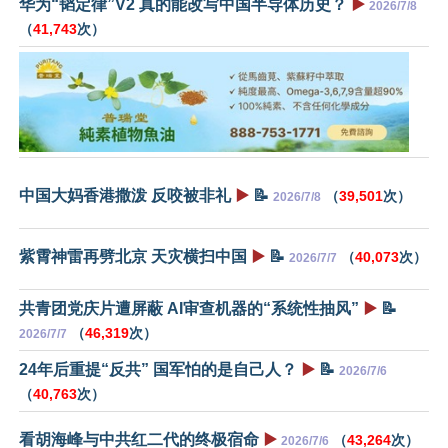
华为“韬定律”V2 真的能改写中国半导体历史？
▶️
2026/7/8
（
41,743
次）
中国大妈香港撒泼 反咬被非礼
▶️
📝
（
39,501
次）
2026/7/8
紫霄神雷再劈北京 天灾横扫中国
▶️
📝
（
40,073
次）
2026/7/7
共青团党庆片遭屏蔽 AI审查机器的“系统性抽风”
▶️
📝
（
46,319
次）
2026/7/7
24年后重提“反共” 国军怕的是自己人？
▶️
📝
2026/7/6
（
40,763
次）
看胡海峰与中共红二代的终极宿命
▶️
（
43,264
次）
2026/7/6