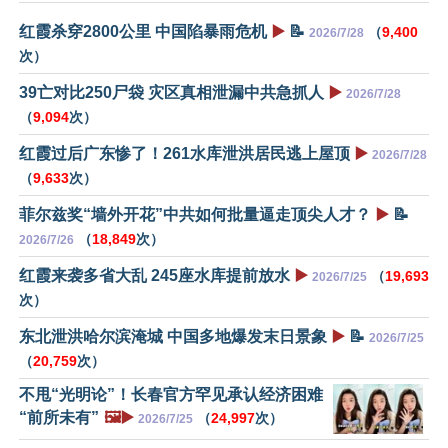
红霞杀穿2800公里 中国陷暴雨危机
▶️
📝
（
9,400
2026/7/28
次）
39亡对比250尸袋 灾区真相泄漏中共急抓人
▶️
2026/7/28
（
9,094
次）
红霞过后广东惨了！261水库泄洪居民逃上屋顶
▶️
2026/7/28
（
9,633
次）
菲尔兹奖“墙外开花”中共如何批量逼走顶尖人才？
▶️
📝
（
18,849
次）
2026/7/26
红霞来袭多省大乱 245座水库提前放水
▶️
（
19,693
2026/7/25
次）
东北泄洪哈尔滨淹城 中国多地爆发末日景象
▶️
📝
2026/7/25
（
20,759
次）
不甩“光明论”！长春官方罕见承认经济困难
“前所未有”
🖼️▶️
（
24,997
次）
2026/7/25