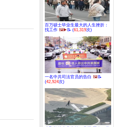
百万硕士毕业生最大的人生挫折：
找工作
🖼️▶️
📝 (
61,319
次)
一名中共司法官员的告白
🖼️
📝
(
42,924
次)