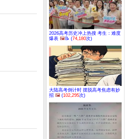
2026高考历史冲上热搜 考生：难度
爆表
🖼️
📝 (
74,180
次)
大陆高考倒计时 摆脱高考焦虑有妙
招
🖼️
(
102,295
次)