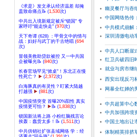
《求是》发文承认经济温差 却掩
幽灵餐厅与吞
盖致命痛点📝 (
1,530
次)
中国网络热传
中共出入境新规定被斥“锁国” 专
家呼吁“能走快走” (
970
次)
中共模式崩解
深圳清缴电动
天下奇谭 (628) ：甲骨文中的情与
战：妇好与武丁的千古绝唱 (
694
次)
中共人口断崖
冒领美救助贷款被控 又一中共国
红卫兵破四旧
企被曝光📝 (
840
次)
就业与房市继
长春官场罕见“掀桌”！东北正在慢
性死亡？
▶️
(
2,972
次)
西安出现反习
白海豚真的有灵性？盯紧大陆越
网暴全红婵的
打越强
▶️
(
881
次)
中国疫情突变 首曝20%阳性 真实
中共超算中心
疫情更可怕？
▶️
📝 (
1,838
次)
中共加强跨境
锁国新法将上路 小粉红脑残言论
中国土地出让
挨轰：蠢货太多！📝 (
1,511
次)
中共供销社扩张县域网络 学：经
体制精英排挤
济重走“回头路” (
1,391
次)