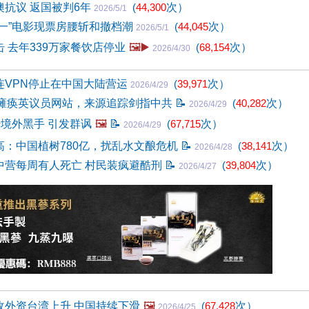
澳抗议 返国被判6年
(
44,300
次）
2026/5/1
五一”电影现票房腰斩和撤档潮
(
44,045
次）
2026/5/1
 去年339万家餐饮店停业
🖼️▶️
(
68,154
次）
2026/4/30
连VPN停止在中国大陆营运
(
39,971
次）
2026/4/29
网攻瘫痪英议员网站，来源追踪剑指中共
📝
(
40,282
次）
2026/4/29
涉境外黑手 引发群讽
🖼️
📝
(
67,715
次）
2026/4/29
高：中国植树780亿，扰乱水文酿危机
📝
(
38,141
次）
2026/4/28
中营每周有人死亡 村民装疯避酷刑
📝
(
39,804
次）
2026/4/27
收外资台湾上升 中国持续下滑
🖼️
(
67,428
次）
2026/4/25