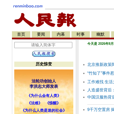
首页
要闻
内幕
时事
幽默
今天是 2026年8月
历史惊变
北京推新政策
“竹知了”事件
法轮功创始人
工作难找 生
李洪志大师发表
人造盛世背后
《为什么会有人类》
中国汉服热背
《法难》
《惊醒》
9千万空置房 
《为什么人类是迷的社会》