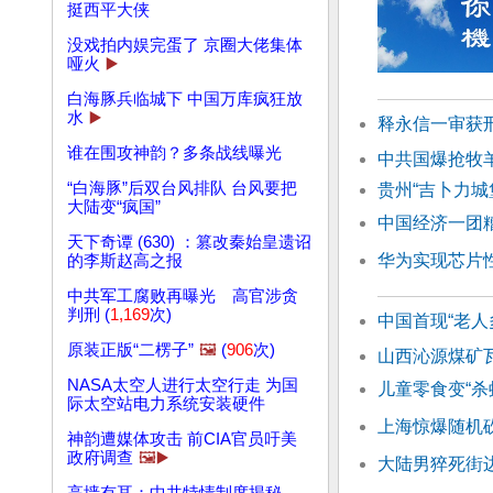
挺西平大侠
没戏拍内娱完蛋了 京圈大佬集体
哑火
▶️
白海豚兵临城下 中国万库疯狂放
水
▶️
释永信一审获刑
谁在围攻神韵？多条战线曝光
中共国爆抢牧
“白海豚”后双台风排队 台风要把
贵州“吉卜力城
大陆变“疯国”
中国经济一团
天下奇谭 (630) ：篡改秦始皇遗诏
华为实现芯片
的李斯赵高之报
中共军工腐败再曝光 高官涉贪
判刑 (
1,169
次)
中国首现“老人
原装正版“二楞子”
🖼️
(
906
次)
山西沁源煤矿瓦
NASA太空人进行太空行走 为国
儿童零食变“杀
际太空站电力系统安装硬件
上海惊爆随机砍
神韵遭媒体攻击 前CIA官员吁美
政府调查
🖼️▶️
大陆男猝死街