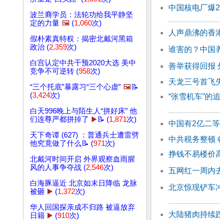
中国核电厂爆2
波兰裔学员：法轮功给我平静坚
定的力量
🖼️
(
1,060
次)
人声鼎沸的香
假朴素真特权：揭密北戴河黑箱
政治 (
2,359
次)
谁害的？中国养
白宫认定中共干预2020大选 美中
善举获得回报
竞争不可逆转 (
958
次)
天龙三号首飞失
“三个托底”暴露习“三个心虚”
🖼️
📝
(
3,424
次)
“张雪机车”的
白天996晚上与陌生人“拼好床” 他
们连尊严都拼掉了
▶️
📝 (
1,871
次)
中国有2亿二等
天下奇谭 (627) ：普通兵士遭雷劈
中共税务整顿
他究竟做了什么📝 (
971
次)
挣钱不易楼价
北戴河时间开启 外界观察血雨腥
风的人事争夺战 (
2,546
次)
五网红一周内
白海豚逼近 北京如末日降临 龙脉
北京惊现铲车
被砸
▶️
(
1,372
次)
华人回国探亲成不归路 被逼放弃
大陆猪肉持续
日籍
▶️
(
910
次)