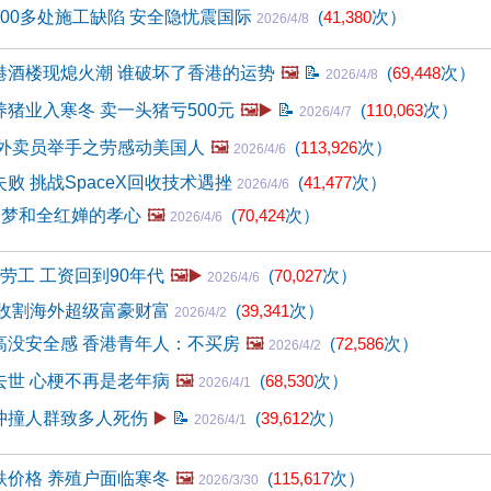
00多处施工缺陷 安全隐忧震国际
(
41,380
次）
2026/4/8
港酒楼现熄火潮 谁破坏了香港的运势
🖼️
📝
(
69,448
次）
2026/4/8
猪业入寒冬 卖一头猪亏500元
🖼️▶️
📝
(
110,063
次）
2026/4/7
 外卖员举手之劳感动美国人
🖼️
(
113,926
次）
2026/4/6
败 挑战SpaceX回收技术遇挫
(
41,477
次）
2026/4/6
追梦和全红婵的孝心
🖼️
(
70,424
次）
2026/4/6
劳工 工资回到90年代
🖼️▶️
(
70,027
次）
2026/4/6
 收割海外超级富豪财富
(
39,341
次）
2026/4/2
高没安全感 香港青年人：不买房
🖼️
(
72,586
次）
2026/4/2
去世 心梗不再是老年病
🖼️
(
68,530
次）
2026/4/1
冲撞人群致多人死伤
▶️
📝
(
39,612
次）
2026/4/1
跌价格 养殖户面临寒冬
🖼️
(
115,617
次）
2026/3/30