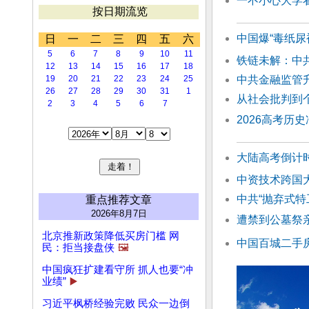
一不小心大学
按日期流览
中国爆“毒纸尿
日
一
二
三
四
五
六
5
6
7
8
9
10
11
铁链未解：中
12
13
14
15
16
17
18
19
20
21
22
23
24
25
中共金融监管
26
27
28
29
30
31
1
从社会批判到
2
3
4
5
6
7
2026高考历
大陆高考倒计
中资技术跨国
中共“抛弃式
重点推荐文章
2026年8月7日
遭禁到公墓祭
北京推新政策降低买房门槛 网
中国百城二手
民：拒当接盘侠
🖼️
中国疯狂扩建看守所 抓人也要“冲
业绩”
▶️
习近平枫桥经验完败 民众一边倒