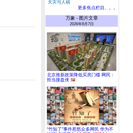
天灾与人祸
更多焦点栏目。。。
万象 - 图片文章
2026年8月7日
北京推新政策降低买房门槛 网民：
拒当接盘侠
🖼️
“竹知了”事件惹怒众多网民 华为不