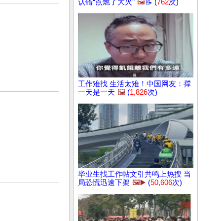
认错“点燃了大火”
🖼️
📝 (
762
次)
工作难找 生活太难！中国网友：撑
一天是一天
🖼️
(
1,826
次)
毕业生找工作帖文引共鸣上热搜 当
局恐慌迅速下架
🖼️▶️
(
50,606
次)