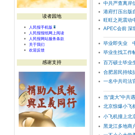
中共严查离岸信
港府打压出版
读者园地
旺旺之死震动
人民报手机版
APEC会前 
人民报报纸网上阅读
人民报网站服务条款
毕业即失业 中
关于我们
欢迎反馈
毕业生找工作
感谢支持
百万硕士毕业
合肥居民持续
一名中共司法
当“庞大”中共
北京惊爆小飞
小飞机撞上北
黑龙江多地商