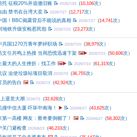
托 征税20%并追缴旧账
📝
(
10,106
次）
2026/7/28
自由 禁书在台湾大卖
📝
(
12,717
次）
2026/7/27
中国！BBC揭露背后不能说的真相
📝
(
14,741
次）
2026/7/27
深圳地铁升级安检惹民怨
📝
(
23,273
次）
2026/7/23
共国1270万青年梦碎职场
📝
(
38,979
次）
2026/7/15
帖文引共鸣上热搜 当局恐慌迅速下架
🖼️▶️
(
50,606
次）
2026/7/15
生最大的人生挫折：找工作
🖼️▶️
📝
(
61,319
次）
2026/7/10
抗议 迫使垃圾站项目取消
(
36,755
次）
2026/7/3
官员的告白
🖼️
📝
(
42,924
次）
2026/7/3
遇上退党大潮
(
32,628
次）
2026/7/1
机撞中信大厦 吓坏中南海！
▶️
📝
(
43,625
次）
2026/6/27
京第一高楼 网友：蔡奇要倒楣了！
🖼️
📝
(
58,302
次）
2026/6/27
户关门避检查
(
46,233
次）
2026/6/23