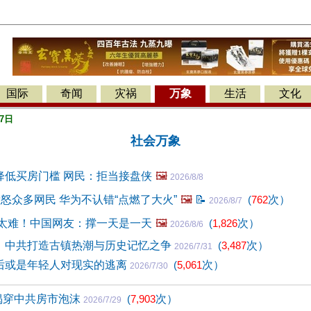
国际
奇闻
灾祸
万象
生活
文化
7日
社会万象
降低买房门槛 网民：拒当接盘侠
🖼️
2026/8/8
惹怒众多网民 华为不认错“点燃了大火”
🖼️
📝
(
762
次）
2026/8/7
活太难！中国网友：撑一天是一天
🖼️
(
1,826
次）
2026/8/6
：中共打造古镇热潮与历史记忆之争
(
3,487
次）
2026/7/31
后或是年轻人对现实的逃离
(
5,061
次）
2026/7/30
揭穿中共房市泡沫
(
7,903
次）
2026/7/29