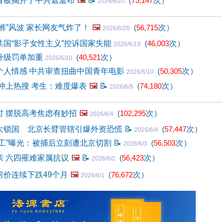
看板揭开了中共遮羞布
🖼️
📝
(
75,147
次）
2026/6/20
裤”风波 家长网友气炸了！
🖼️
(
56,715
次）
2026/6/20
共国“影子女性主义”控诉国家失能
(
46,003
次）
2026/6/19
升级罚单加重
(
40,521
次）
2026/6/10
个人情感 中共审查扭曲中国青年电影
(
50,305
次）
2026/6/10
史冲上热搜 考生：难度爆表
🖼️
📝
(
74,180
次）
2026/6/9
时 摆脱高考焦虑有妙招
🖼️
(
102,295
次）
2026/6/4
大锁国 北京长臂管辖引爆外资恐慌
📝
(
57,447
次）
2026/6/4
特工”曝光：被捕后立刻遭北京切割
📝
(
56,503
次）
2026/6/3
亲 六四罹难家属抗议
🖼️
📝
(
56,423
次）
2026/6/2
房价连续下跌49个月
🖼️
(
76,672
次）
2026/6/1