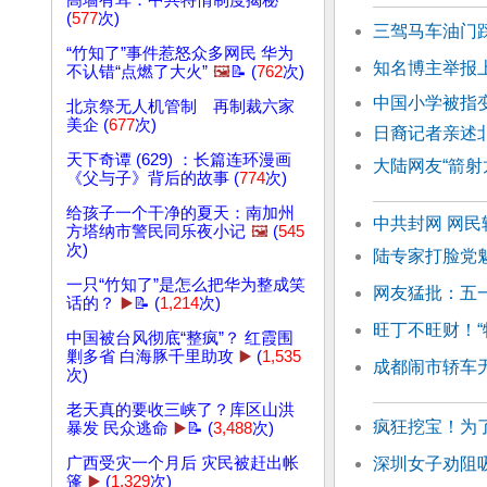
高墙有耳：中共特情制度揭秘
(
577
次)
三驾马车油门
“竹知了”事件惹怒众多网民 华为
知名博主举报
不认错“点燃了大火”
🖼️
📝 (
762
次)
中国小学被指
北京祭无人机管制 再制裁六家
美企 (
677
次)
日裔记者亲述
天下奇谭 (629) ：长篇连环漫画
大陆网友“箭射
《父与子》背后的故事 (
774
次)
给孩子一个干净的夏天：南加州
中共封网 网民
方塔纳市警民同乐夜小记
🖼️
(
545
次)
陆专家打脸党魁
一只“竹知了”是怎么把华为整成笑
网友猛批：五
话的？
▶️
📝 (
1,214
次)
旺丁不旺财！“
中国被台风彻底“整疯”？ 红霞围
剿多省 白海豚千里助攻
▶️
(
1,535
成都闹市轿车无
次)
老天真的要收三峡了？库区山洪
疯狂挖宝！为
暴发 民众逃命
▶️
📝 (
3,488
次)
深圳女子劝阻吸
广西受灾一个月后 灾民被赶出帐
篷
▶️
(
1,329
次)