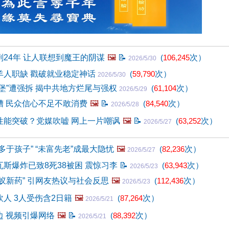
24年 让人联想到魔王的阴谋
🖼️
📝
(
106,245
次）
2026/5/30
羊人职缺 戳破就业稳定神话
(
59,790
次）
2026/5/30
堡”遭强拆 揭中共地方烂尾与强权
(
61,104
次）
2026/5/29
糟 民众信心不足不敢消费
🖼️
📝
(
84,540
次）
2026/5/28
性能突破？党媒吹嘘 网上一片嘲讽
🖼️
📝
(
63,252
次）
2026/5/27
多于孩子” “未富先老”成最大隐忧
🖼️
(
82,236
次）
2026/5/27
斯爆炸已致8死38被困 震惊习李
📝
(
63,943
次）
2026/5/23
蚁新药” 引网友热议与社会反思
🖼️
(
112,436
次）
2026/5/23
人 3人受伤含2日籍
🖼️
(
87,264
次）
2026/5/21
边 视频引爆网络
🖼️
📝
(
88,392
次）
2026/5/21