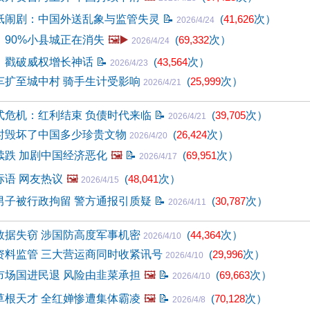
纸闹剧：中国外送乱象与监管失灵
📝
(
41,626
次）
2026/4/24
：90%小县城正在消失
🖼️▶️
(
69,332
次）
2026/4/24
：戳破威权增长神话
📝
(
43,564
次）
2026/4/23
车扩至城中村 骑手生计受影响
(
25,999
次）
2026/4/21
式危机：红利结束 负债时代来临
📝
(
39,705
次）
2026/4/21
时毁坏了中国多少珍贵文物
(
26,424
次）
2026/4/20
续跌 加剧中国经济恶化
🖼️
📝
(
69,951
次）
2026/4/17
标语 网友热议
🖼️
(
48,041
次）
2026/4/15
男子被行政拘留 警方通报引质疑
📝
(
30,787
次）
2026/4/11
数据失窃 涉国防高度军事机密
(
44,364
次）
2026/4/10
资料监管 三大营运商同时收紧讯号
(
29,996
次）
2026/4/10
市场国进民退 风险由韭菜承担
🖼️
📝
(
69,663
次）
2026/4/10
草根天才 全红婵惨遭集体霸凌
🖼️
📝
(
70,128
次）
2026/4/8