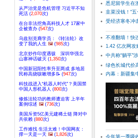
悉尼留学生在
从严治党是危机管理 习近平不知
韭菜没钱！“
死活 (
2,070
次)
受经济寒冬冲击
在台非法挖角高科技人才 17家中
企被查办 (
547
次)
不准翻墙！快
乌兹别克裔学员：《转法轮》改
变了我的人生
🖼️
(
985
次)
1.42 亿次
北京炒作印度遇骇 深圳华强北
中共称“躺平”
山寨神话破灭 (
1,350
次)
绿色长城代价
中国新冠阳性率升至两成 多地居
内幕：新疆集
民称高烧咳嗽增多📝 (
947
次)
科技战进入“机器人时代”？美国禁
中国人形机器人 (
800
次)
修炼法轮功的教师遭迫害 上半年
案例综述
🖼️
(
736
次)
美国斥资5亿美元建稀土链 降对中
共依赖 (
880
次)
工作难找 生活太难！中国网友：
撑一天是一天
🖼️
(
1,826
次)
今年第一季吸