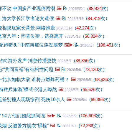
踩不动 中国多产业现倒闭潮
🖼️
📝
(
88,924
次）
2026/5/21
上海大学长江学者论文造假
🖼️
📝
(
84,819
次）
2026/5/15
变相摸底家长背景 网络炮轰
(
42,274
次）
2026/5/14
北京八年：怀著失望，选择离开
(
56,324
次）
2026/5/13
龙袍猪头” 中南海那位连发噩梦
🖼️▶️
📝
(
108,451
次）
2026/5/7
转向海外发声 消息传播更快
(
38,856
次）
2026/5/7
:“共同富裕”有结构性问题
🖼️
📝
(
73,130
次）
2026/5/6
一北京如临大敌 谁将点燃炸药桶？
🖼️
(
68,936
次）
2026/5/5
特种兵旅游”模式令港人哗然
🖼️
(
65,626
次）
2026/5/5
差别撞人现场惨烈 死伤10余人
🖼️
(
65,356
次）
2026/5/4
了50万他们如此抓间谍
🖼️▶️
📝
(
106,606
次）
2026/5/2
烟 反遭警方脱衣“裸检”
🖼️
📝
(
72,266
次）
2026/5/1