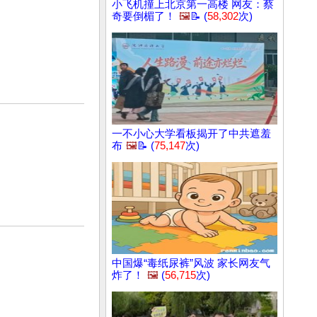
小飞机撞上北京第一高楼 网友：蔡
奇要倒楣了！
🖼️
📝 (
58,302
次)
一不小心大学看板揭开了中共遮羞
布
🖼️
📝 (
75,147
次)
中国爆“毒纸尿裤”风波 家长网友气
炸了！
🖼️
(
56,715
次)