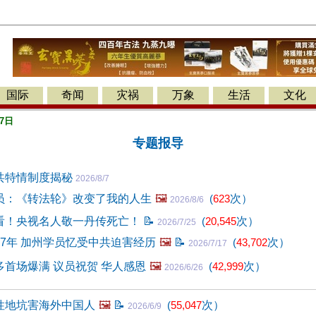
国际
奇闻
灾祸
万象
生活
文化
7日
专题报导
共特情制度揭秘
2026/8/7
员：《转法轮》改变了我的人生
🖼️
(
623
次）
2026/8/6
看！央视名人敬一丹传死亡！
📝
(
20,545
次）
2026/7/25
7年 加州学员忆受中共迫害经历
🖼️
📝
(
43,702
次）
2026/7/17
首场爆满 议员祝贺 华人感恩
🖼️
(
42,999
次）
2026/6/26
性地坑害海外中国人
🖼️
📝
(
55,047
次）
2026/6/9