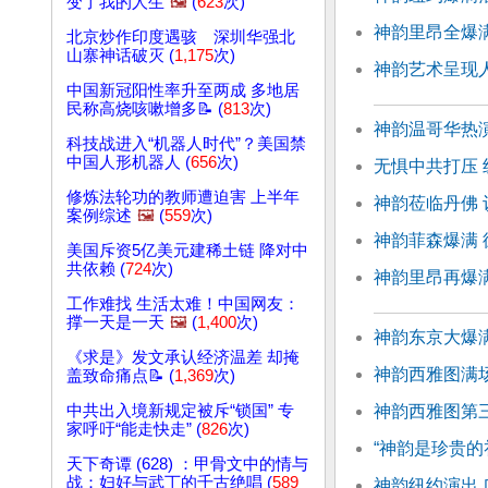
变了我的人生
🖼️
(
623
次)
神韵里昂全爆
北京炒作印度遇骇 深圳华强北
山寨神话破灭 (
1,175
次)
神韵艺术呈现
中国新冠阳性率升至两成 多地居
民称高烧咳嗽增多📝 (
813
次)
神韵温哥华热
科技战进入“机器人时代”？美国禁
中国人形机器人 (
656
次)
无惧中共打压
修炼法轮功的教师遭迫害 上半年
神韵莅临丹佛 
案例综述
🖼️
(
559
次)
神韵菲森爆满
美国斥资5亿美元建稀土链 降对中
共依赖 (
724
次)
神韵里昂再爆满
工作难找 生活太难！中国网友：
撑一天是一天
🖼️
(
1,400
次)
神韵东京大爆
《求是》发文承认经济温差 却掩
神韵西雅图满
盖致命痛点📝 (
1,369
次)
神韵西雅图第
中共出入境新规定被斥“锁国” 专
家呼吁“能走快走” (
826
次)
“神韵是珍贵的
天下奇谭 (628) ：甲骨文中的情与
战：妇好与武丁的千古绝唱 (
589
神韵纽约演出