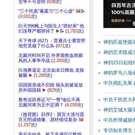
竞争不可逆转 (
838
次)
“三个托底”暴露习“三个心虚”
🖼️
📝
(
3,001
次)
白天996晚上与陌生人“拼好床” 他
们连尊严都拼掉了
▶️
📝 (
1,783
次)
天下奇谭 (627) ：普通兵士遭雷劈
神韵匹兹堡圆满
他究竟做了什么📝 (
871
次)
神韵艺术团成立
北戴河时间开启 外界观察血雨腥
风的人事争夺战 (
2,393
次)
神韵25日起纽
白海豚逼近 北京如末日降临 龙脉
神韵罗马八场
被砸
▶️
(
1,289
次)
中共捣乱无果
回国探亲成不归路 镜头前被逼放
弃外国国籍
▶️
(
829
次)
中共干扰意大
蔡奇说辞再证习“一尊”地位不再
北戴河将为五中定调？ (
4,039
次)
神韵艾城大爆满
《推背图》归序2：巽宫大清与震
宫元明成镜像、易经错综复杂
🖼️
中共炸弹威胁
(
1,197
次)
专访知名博主
美反击中共 抢下非洲百亿数据