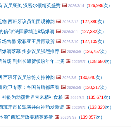
 议员褒奖 汉密尔顿精英盛赞
🖼️
(
126,986
次）
2026/3/14
无物 西班牙议员组团观神韵
🖼️
(
127,380
次）
2026/3/12
的信仰”法国蒙城连9场爆满
🖼️
(
127,382
次）
2026/3/11
首场售罄 索菲亚王后再致贺
🖼️
(
127,109
次）
2026/3/10
斯爆满落幕 州参议员强烈推荐
🖼️
(
126,757
次）
2026/3/9
斯首场 副州长颁贺状盼年年上演
🖼️
(
128,680
次）
2026/3/7
柄 西班牙议员纷纷支持神韵
🖼️
(
130,640
次）
2026/3/6
满 欧卫专家：各国首脑都应看
🖼️
(
130,217
次）
2026/3/5
：神韵为动荡世界带来精神食粮
🖼️
(
135,671
次）
2026/3/2
 西班牙市长观演并向神韵发邀请
🖼️
(
133,329
次）
2026/3/2
本源” 西班牙政要精英盛赞
🖼️
(
139,057
次）
2026/2/28