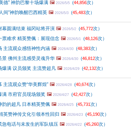
美德” 神韵巴黎十场爆满
🖼️
(
44,856
次）
2026/5/5
人间”神韵唤醒巴西精英
🖼️
(
45,483
次）
2026/5/3
谢幕圆满结束 福冈站将开演
🖼️
(
45,772
次）
2026/5/2
一票难求 精英赞佩：展现信念
🖼️
(
48,126
次）
2026/5/1
场 主流观众感悟神性内涵
🖼️
(
48,383
次）
2026/4/30
圣景 佛州主流感受灵魂升华
🖼️
(
46,812
次）
2026/4/30
爆满 议员颁奖 主流赞超凡
🖼️
(
42,132
次）
2026/4/29
 主流观众赞“华美辉煌”
🖼️
(
40,674
次）
2026/4/28
爆满 市府官员现场颁奖
🖼️
(
42,427
次）
2026/4/27
神韵的超凡 日本精英赞佩
🖼️
(
45,731
次）
2026/4/25
 精英赞神传文化引领本性回归
🖼️
(
45,190
次）
2026/4/23
：紧急电话与未发生的军队镇压
🖼️
(
45,260
次）
2026/4/22