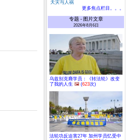
天灾与人祸
更多焦点栏目。。。
专题 - 图片文章
2026年8月6日
乌兹别克裔学员：《转法轮》改变
了我的人生
🖼️
(
623
次)
法轮功反迫害27年 加州学员忆受中