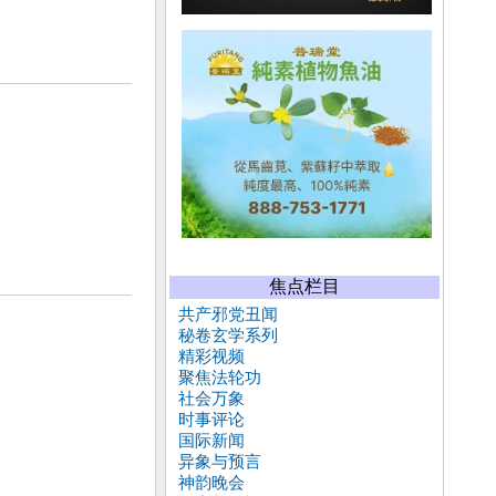
焦点栏目
共产邪党丑闻
秘卷玄学系列
精彩视频
聚焦法轮功
社会万象
时事评论
国际新闻
异象与预言
神韵晚会