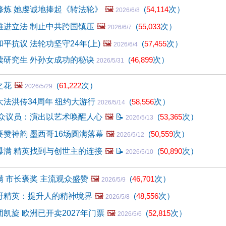
修炼 她虔诚地捧起《转法轮》
🖼️
(
54,114
次）
2026/6/8
推进立法 制止中共跨国镇压
🖼️
(
55,033
次）
2026/6/7
平抗议 法轮功坚守24年(上)
🖼️
(
57,455
次）
2026/6/4
读研究生 外孙女成功的秘诀
(
46,899
次）
2026/5/31
之花
🖼️
(
61,222
次）
2026/5/29
法洪传34周年 纽约大游行
(
58,556
次）
2026/5/14
 众议员：演出以艺术唤醒人心
🖼️
📝
(
53,365
次）
2026/5/13
赞神韵 墨西哥16场圆满落幕
🖼️
(
50,559
次）
2026/5/12
爆满 精英找到与创世主的连接
🖼️
📝
(
50,890
次）
2026/5/10
 市长褒奖 主流观众盛赞
🖼️
(
46,701
次）
2026/5/9
哥精英：提升人的精神境界
🖼️
(
48,556
次）
2026/5/8
凯旋 欧洲已开卖2027年门票
🖼️
(
52,815
次）
2026/5/6