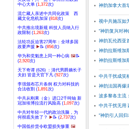
中心大单 (
1,372
次)
神韵加拿大首场
流亡藏人亲述中共同化政策 西
藏文化危机加深 (
818
次)
视中共施压如
中共推出境新规 科技人员纳入行
“神韵复兴对神
政限制 (
1,263
次)
神韵瓦伦西亚
法轮功反迫害27周年：全球多国
政要声援
▶️
📝 (
856
次)
神韵拉斯维加
华为和党魁患上同一种心病
🖼️
📝
神韵拉斯维加
(
2,920
次)
天下奇谭 (626) ：清代男爵嫡长子
夫妇 皆是天官下凡 (
927
次)
中共干扰成笑
李强颁布芯片条例 权力对科技的
神韵法国再爆
合法收割 (
1,891
次)
波多黎各主流
中共从刚果（金）进口2千吨铀 新
冠加埃博拉流行风险高 (
1,097
次)
中共干扰无用
中共对年轻一代的政治洗脑，为
“神韵引人回归
何彻底失效了？
▶️
📝 (
2,737
次)
中国低价货令欧盟损失惨重
🖼️