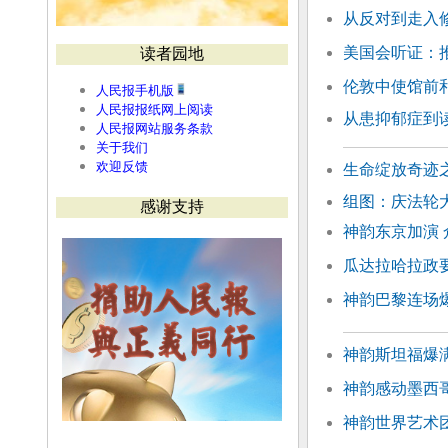
从反对到走入
美国会听证：
读者园地
伦敦中使馆前和
人民报手机版
人民报报纸网上阅读
从患抑郁症到
人民报网站服务条款
关于我们
欢迎反馈
生命绽放奇迹
组图：庆法轮大
感谢支持
神韵东京加演
瓜达拉哈拉政要
神韵巴黎连场
神韵斯坦福爆满
神韵感动墨西
神韵世界艺术团