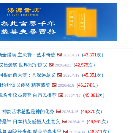
场全爆满 主流赞：艺术奇迹
🖼️
(
43,301
次）
2026/4/21
议员褒奖 世界冠军惊叹
🖼️
(
42,975
次）
2026/4/21
 阿根廷前大使：具深远意义
🖼️
(
45,351
次）
2026/4/19
 纽约州议员褒奖 精英盛赞
🖼️
(
46,274
次）
2026/4/18
场 州议员褒奖 向市民推荐
🖼️
(
45,881
次）
2026/4/17
：神韵艺术总监是神的化身
🖼️
(
46,370
次）
2026/4/16
曾是神 日本精英感悟人生意义
🖼️
(
46,961
次）
2026/4/15
幕 副议长褒奖 精英赞高水平
🖼️
(
46,311
次）
2026/4/14