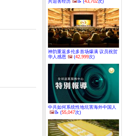
共迫害经历
🖼️
📝 (
43,702
次)
神韵重返多伦多首场爆满 议员祝贺
华人感恩
🖼️
(
42,999
次)
中共如何系统性地坑害海外中国人
🖼️
📝 (
55,047
次)