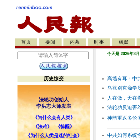
首页
要闻
内幕
时事
幽默
今天是 2026年8月
历史惊变
高墙有耳：中
乌兹别克裔学
人在做，天在
法轮功创始人
李洪志大师发表
法轮功反迫害2
《为什么会有人类》
神韵重返多伦多
《法难》
《惊醒》
中共如何系统
《为什么人类是迷的社会》