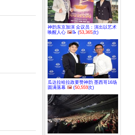
神韵东京加演 众议员：演出以艺术
唤醒人心
🖼️
📝 (
53,365
次)
瓜达拉哈拉政要赞神韵 墨西哥16场
圆满落幕
🖼️
(
50,559
次)