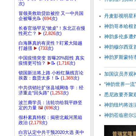
次)
冒领美救助贷款被控 又一中共国
丹麦影视明星
企被曝光📝 (
694
次)
神韵哥本哈根
长春官场罕见“掀桌”！东北正在慢
性死亡？
▶️
(
2,826
次)
神韵多伦多遭
白海豚真的有灵性？盯紧大陆越
神韵穆尔西亚
打越强
▶️
(
733
次)
神韵罗斯蒙特
中国疫情突变 首曝20%阳性 真实
疫情更可怕？
▶️
📝 (
1,716
次)
锁国新法将上路 小粉红脑残言论
加国议员齐观
挨轰：蠢货太多！📝 (
1,369
次)
“神韵世界一流
中共供销社扩张县域网络 学：经
济重走“回头路” (
1,253
次)
悉尼政要齐聚
波兰裔学员：法轮功给我平静坚
神韵纽约将连演
定的力量
🖼️
(
696
次)
神韵莅临密尔
假朴素真特权：揭密北戴河黑箱
政治 (
2,179
次)
白宫认定中共干预2020大选 美中