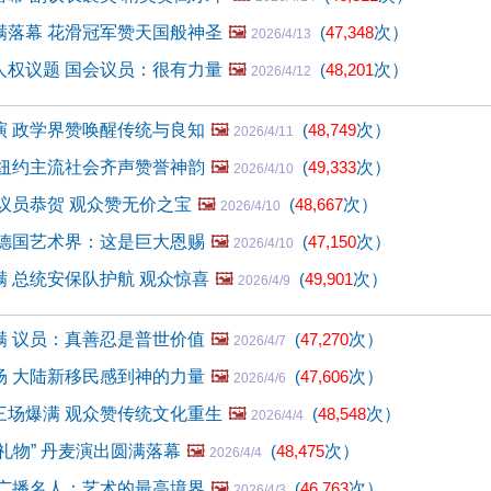
满落幕 花滑冠军赞天国般神圣
🖼️
(
47,348
次）
2026/4/13
人权议题 国会议员：很有力量
🖼️
(
48,201
次）
2026/4/12
演 政学界赞唤醒传统与良知
🖼️
(
48,749
次）
2026/4/11
 纽约主流社会齐声赞誉神韵
🖼️
(
49,333
次）
2026/4/10
议员恭贺 观众赞无价之宝
🖼️
(
48,667
次）
2026/4/10
 德国艺术界：这是巨大恩赐
🖼️
(
47,150
次）
2026/4/10
 总统安保队护航 观众惊喜
🖼️
(
49,901
次）
2026/4/9
满 议员：真善忍是普世价值
🖼️
(
47,270
次）
2026/4/7
场 大陆新移民感到神的力量
🖼️
(
47,606
次）
2026/4/6
三场爆满 观众赞传统文化重生
🖼️
(
48,548
次）
2026/4/4
礼物” 丹麦演出圆满落幕
🖼️
(
48,475
次）
2026/4/4
 广播名人：艺术的最高境界
🖼️
(
46,763
次）
2026/4/3