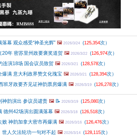
落幕 观众感受“神圣光辉”
🖼️
(
125,354
次）
2026/3/24
20年 密苏里州政要褒奖道贺
🖼️
(
126,974
次）
2026/3/22
约连演18场 国会议员致贺
🖼️
(
128,578
次）
2026/3/21
全爆满 意大利政界赞文化瑰宝
🖼️
(
128,394
次）
2026/3/21
 西班牙政要齐见证神韵票房爆满
🖼️
(
126,278
次）
2026/3/19
利神韵演出 参议员谴责
🖼️
📝
(
125,080
次）
2026/3/19
 德州42场演出圆满落幕
🖼️
(
126,518
次）
2026/3/18
失败 神韵加拿大密市再爆满
🖼️
(
126,476
次）
2026/3/16
：世人欠法轮功一句对不起
🖼️
(
128,115
次）
2026/3/14