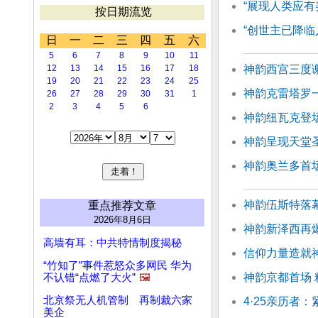
“展现人类应有
按日期流览
“创世主已降临
日
一
二
三
四
五
六
5
6
7
8
9
10
11
12
13
14
15
16
17
18
神韵西宫三度
19
20
21
22
23
24
25
神韵克雷塔罗
26
27
28
29
30
31
1
2
3
4
5
6
神韵纽瓦克登
神韵呈现天堂
神韵奥兰多首场
神韵伍斯特落幕
重点推荐文章
2026年8月6日
神韵新泽西再
高墙有耳：中共特情制度揭秘
信仰力量造就
“竹知了”事件惹怒众多网民 华为
神韵京都首场
不认错“点燃了大火”
🖼️
北京祭无人机管制 再制裁六家
4·25亲历者
美企