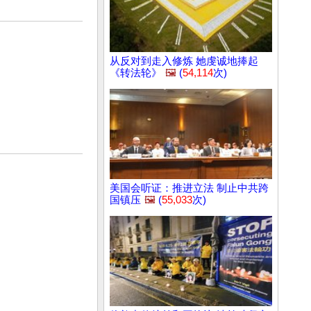
从反对到走入修炼 她虔诚地捧起
《转法轮》
🖼️
(
54,114
次)
美国会听证：推进立法 制止中共跨
国镇压
🖼️
(
55,033
次)