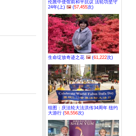
伦敦中使馆前和平抗议 法轮功坚守
24年(上)
🖼️
(
57,455
次)
生命绽放奇迹之花
🖼️
(
61,222
次)
组图：庆法轮大法洪传34周年 纽约
大游行 (
58,556
次)