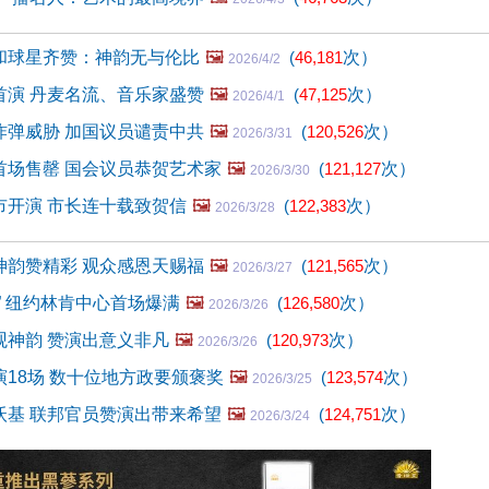
和球星齐赞：神韵无与伦比
🖼️
(
46,181
次）
2026/4/2
首演 丹麦名流、音乐家盛赞
🖼️
(
47,125
次）
2026/4/1
炸弹威胁 加国议员谴责中共
🖼️
(
120,526
次）
2026/3/31
首场售罄 国会议员恭贺艺术家
🖼️
(
121,127
次）
2026/3/30
市开演 市长连十载致贺信
🖼️
(
122,383
次）
2026/3/28
神韵赞精彩 观众感恩天赐福
🖼️
(
121,565
次）
2026/3/27
” 纽约林肯中心首场爆满
🖼️
(
126,580
次）
2026/3/26
观神韵 赞演出意义非凡
🖼️
(
120,973
次）
2026/3/26
18场 数十位地方政要颁褒奖
🖼️
(
123,574
次）
2026/3/25
沃基 联邦官员赞演出带来希望
🖼️
(
124,751
次）
2026/3/24