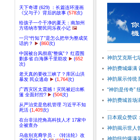
天下奇谭 (629) ：长篇连环漫画
《父与子》背后的故事 (
578
次)
给孩子一个干净的夏天：南加州
方塔纳市警民同乐夜小记
🖼️
一只“竹知了”是怎么把华为整成笑
话的？
▶️
(
860
次)
中国被台风彻底“整疯”？ 红霞围
神韵艾克斯七
剿多省 白海豚千里助攻
▶️
(
652
次)
神韵费城爆满 
老天真的要收三峡了？库区山洪
神韵展示传统
暴发 民众逃命
▶️
(
1,764
次)
“神韵是传奇”
广西灾区太震撼！灾民被赶出帐
篷 全面封控?
▶️
(
504
次)
神韵费城首场满
从严治党是危机管理 习近平不知
死活 (
1,409
次)
日本观众赞叹
在台非法挖角高科技人才 17家中
企被查办
神韵揭示世人
乌兹别克裔学员：《转法轮》改
神韵纽约爆满落