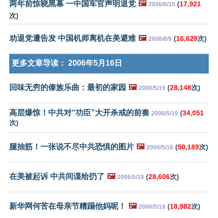
两年前惊晓黑幕 一中国军官声明退党
🖼️
(
17,921
2006/8/15
次)
劝退党遭告发 中国机师离机在美避难
🖼️
(
16,628
次)
2006/8/9
更多文章导读：
2006年5月16日
回味无穷的傣族乐曲：最初的家园
🖼️
(
28,148
次)
2006/5/19
高层爆惊！中共对“功臣”大开杀戒的前奏
(
34,051
2006/5/19
次)
腿抽筋！一张说不尽中共恐惧的图片
🖼️
(
50,189
次)
2006/5/18
在美被起诉 中共间谍给扔了
🖼️
(
28,606
次)
2006/5/18
新华网何苦在母亲节糟蹋他妈呢！
🖼️
(
18,982
次)
2006/5/18