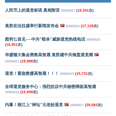
人民币上的退党标语 真相附言
(
19,341
次)
2006/8/27
袁胜在法拉盛举行新闻发布会
🖼️
(
17,139
次)
2006/8/24
图穷匕首见──中共“暗杀”威胁退党热线电话
2006/8/22
(
16,951
次)
华盛顿大集会营救高智晟 袁胜谴中共掩盖退党潮
🖼️
(
19,998
次)
2006/8/21
退党！紧急救援高智晟！！！
(
15,731
次)
2006/8/19
全球退党服务中心：强烈抗议中共秘密绑架高智晟
(
15,949
次)
2006/8/18
内幕！推江上“神坛”元老纷退党
🖼️
(
29,083
次)
2006/8/17