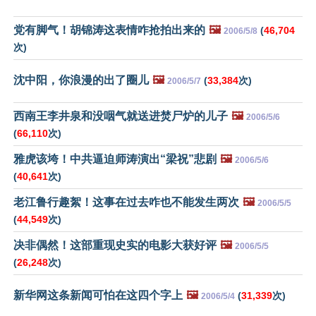
党有脚气！胡锦涛这表情咋抢拍出来的
🖼️
(
46,704
2006/5/8
次)
沈中阳，你浪漫的出了圈儿
🖼️
(
33,384
次)
2006/5/7
西南王李井泉和没咽气就送进焚尸炉的儿子
🖼️
2006/5/6
(
66,110
次)
雅虎该垮！中共逼迫师涛演出“梁祝”悲剧
🖼️
2006/5/6
(
40,641
次)
老江鲁行趣絮！这事在过去咋也不能发生两次
🖼️
2006/5/5
(
44,549
次)
决非偶然！这部重现史实的电影大获好评
🖼️
2006/5/5
(
26,248
次)
新华网这条新闻可怕在这四个字上
🖼️
(
31,339
次)
2006/5/4