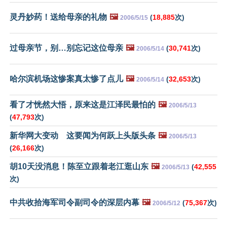
灵丹妙药！送给母亲的礼物
🖼️
(
18,885
次)
2006/5/15
过母亲节，别…别忘记这位母亲
🖼️
(
30,741
次)
2006/5/14
哈尔滨机场这惨案真太惨了点儿
🖼️
(
32,653
次)
2006/5/14
看了才恍然大悟，原来这是江泽民最怕的
🖼️
2006/5/13
(
47,793
次)
新华网大变动 这要闻为何跃上头版头条
🖼️
2006/5/13
(
26,166
次)
胡10天没消息！陈至立跟着老江逛山东
🖼️
(
42,555
2006/5/13
次)
中共收拾海军司令副司令的深层内幕
🖼️
(
75,367
次)
2006/5/12