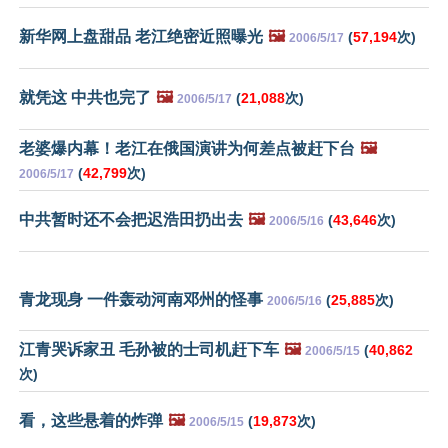
新华网上盘甜品 老江绝密近照曝光
🖼️
(
57,194
次)
2006/5/17
就凭这 中共也完了
🖼️
(
21,088
次)
2006/5/17
老婆爆内幕！老江在俄国演讲为何差点被赶下台
🖼️
(
42,799
次)
2006/5/17
中共暂时还不会把迟浩田扔出去
🖼️
(
43,646
次)
2006/5/16
青龙现身 一件轰动河南邓州的怪事
(
25,885
次)
2006/5/16
江青哭诉家丑 毛孙被的士司机赶下车
🖼️
(
40,862
2006/5/15
次)
看，这些悬着的炸弹
🖼️
(
19,873
次)
2006/5/15