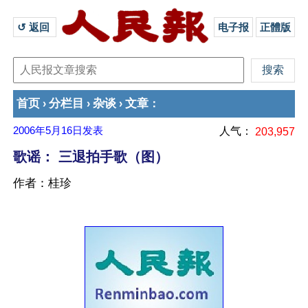
↺ 返回 
电子报
正體版
首页
分栏目
杂谈
文章
›
›
›
：
2006年5月16日
发表
人气：
203,957
歌谣： 三退拍手歌（图）
作者：桂珍