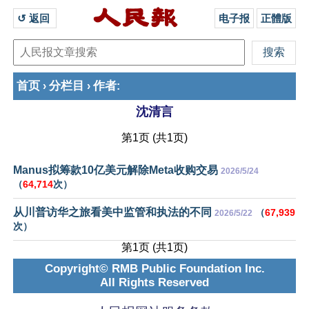
↺ 返回 
电子报
正體版
首页
分栏目
作者
›
›
:
沈清言
第1页 (共1页)
Manus拟筹款10亿美元解除Meta收购交易
2026/5/24
（
64,714
次）
从川普访华之旅看美中监管和执法的不同
（
67,939
2026/5/22
次）
第1页 (共1页)
Copyright© RMB Public Foundation Inc.
All Rights Reserved