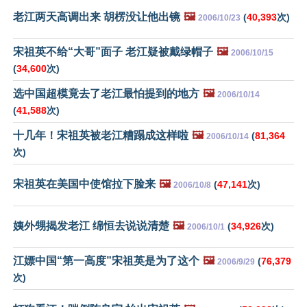
老江两天高调出来 胡楞没让他出镜
🖼️
(
40,393
次)
2006/10/23
宋祖英不给“大哥”面子 老江疑被戴绿帽子
🖼️
2006/10/15
(
34,600
次)
选中国超模竟去了老江最怕提到的地方
🖼️
2006/10/14
(
41,588
次)
十几年！宋祖英被老江糟蹋成这样啦
🖼️
(
81,364
2006/10/14
次)
宋祖英在美国中使馆拉下脸来
🖼️
(
47,141
次)
2006/10/8
姨外甥揭发老江 绵恒去说说清楚
🖼️
(
34,926
次)
2006/10/1
江嫖中国“第一高度”宋祖英是为了这个
🖼️
(
76,379
2006/9/29
次)