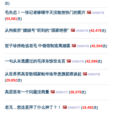
次)
毛失态！一张记者哆嗦半天没敢按快门的图片
🖼️
2006/7/9
(
53,081
次)
从拘留所“嫖娼号”听到的“国家绝密”
🖼️
(
42,479
次)
2006/7/9
贺子珍持枪追老毛 中领馆制造离婚案
🖼️
(
42,504
次)
2006/7/8
一句从未透露过的毛泽东惊世名言
🖼️
(
42,599
次)
2006/7/8
从世界男高音歌唱家帕华洛帝患胰脏癌谈起
🖼️
2006/7/8
(
29,852
次)
高层里有一个问题没商量
🖼️
(
38,379
次)
2006/7/7
老兄，您这是拜了什么神了？！
🖼️
(
19,492
次)
2006/7/7