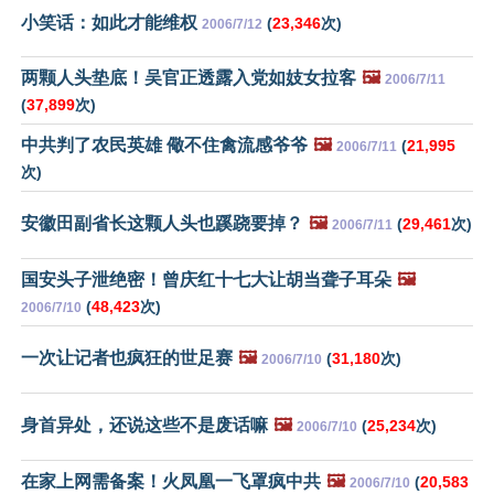
小笑话：如此才能维权
(
23,346
次)
2006/7/12
两颗人头垫底！吴官正透露入党如妓女拉客
🖼️
2006/7/11
(
37,899
次)
中共判了农民英雄 儆不住禽流感爷爷
🖼️
(
21,995
2006/7/11
次)
安徽田副省长这颗人头也蹊跷要掉？
🖼️
(
29,461
次)
2006/7/11
国安头子泄绝密！曾庆红十七大让胡当聋子耳朵
🖼️
(
48,423
次)
2006/7/10
一次让记者也疯狂的世足赛
🖼️
(
31,180
次)
2006/7/10
身首异处，还说这些不是废话嘛
🖼️
(
25,234
次)
2006/7/10
在家上网需备案！火凤凰一飞罩疯中共
🖼️
(
20,583
2006/7/10