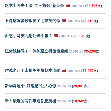
赵本山奔丧！演“同一首歌”惹麻烦
🖼️
(
44,506
次)
2006/7/15
不是这碗蛋炒饭要了毛岸英的命
🖼️
(
43,410
次)
2006/7/14
困惑，马英九想让谁不赢？
🖼️
(
26,946
次)
2006/7/14
江猪媳接骂！一件陈至立抖馊馊糗闻
(
35,200
次)
2006/7/14
作践老江！宋祖英围着赵本山转
🖼️
(
55,420
次)
2006/7/13
新华网这个“好消息”让人心惊
(
29,951
次)
2006/7/13
晕！最近的两件事逼你想跳楼
(
18,342
次)
2006/7/13