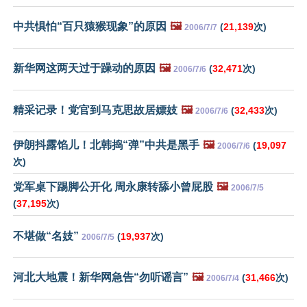
中共惧怕“百只猿猴现象”的原因
🖼️
(
21,139
次)
2006/7/7
新华网这两天过于躁动的原因
🖼️
(
32,471
次)
2006/7/6
精采记录！党官到马克思故居嫖妓
🖼️
(
32,433
次)
2006/7/6
伊朗抖露馅儿！北韩捣“弹”中共是黑手
🖼️
(
19,097
2006/7/6
次)
党军桌下踢脚公开化 周永康转舔小曾屁股
🖼️
2006/7/5
(
37,195
次)
不堪做“名妓”
(
19,937
次)
2006/7/5
河北大地震！新华网急告“勿听谣言”
🖼️
(
31,466
次)
2006/7/4