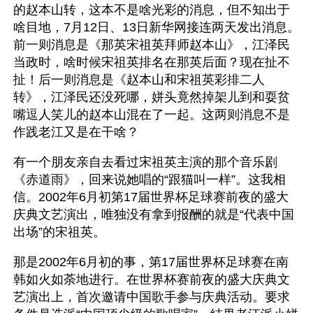
的赵本山转，这本不是啥光彩的消息，但不知出于
啥目地，7月12日、13日新华网接连两天发出消息。
前一则消息是《那英宋祖英拜师赵本山》，江泽民
当政时，啥时候宋祖英排名在那英后面？现在扯不
扯！后一则消息是《赵本山和宋祖英彩排二人
转》，江泽民还没死哪，姘头竟然掉架儿到和耍贫
嘴逗人笑儿的赵本山混在了一起。这两则消息不是
作践老江又是在干啥？
有一个朋友亲自去看过宋祖英主演的那个音乐剧
《赤道雨》，回来说她唱的“跟猫叫一样”。这我相
信。2002年6月初第17届世界杯足球赛前夜的盛大
庆典文艺演出，唯独没有拿到报酬的就是“代表中国
出场”的宋祖英。
那是2002年6月初的事，第17届世界杯足球赛在南
韩如火如荼地进行。在世界杯赛前夜的盛大庆典文
艺演出上，首次邀请中国歌手参与庆典活动。要求