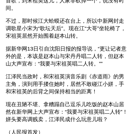
首歌，到宋祖英这儿，人家非砍掉一个，说没有时
间。 
不过，那时候江大蛤蟆还在台上，所以中新网封走
调歌星小宋为“歌坛天后”。现在江“大哥”坐轮椅了，
宋祖英居然开始围着赵本山转。
据新华网13日引自沈阳日报的报导说，“更让记者意
外的是，本该是赵本山与宋丹丹唱二人转，但赵本
山大声宣布：“我要与宋祖英唱二人转。””
江泽民当政时，和宋祖英演音乐剧《赤道雨》的男
主角，演到用手搂住她时，居然不敢碰江小姘，手
和宋祖英的后背之间保持相当的距离！
现在丑陋不堪、拿糟蹋自己逗乐儿吃饭的赵本山居
然在新华网上大声宣布：“我要与宋祖英唱二人转”！
姘头要高调贱卖，江泽民成什么玩意儿啦？
（人民报首发）