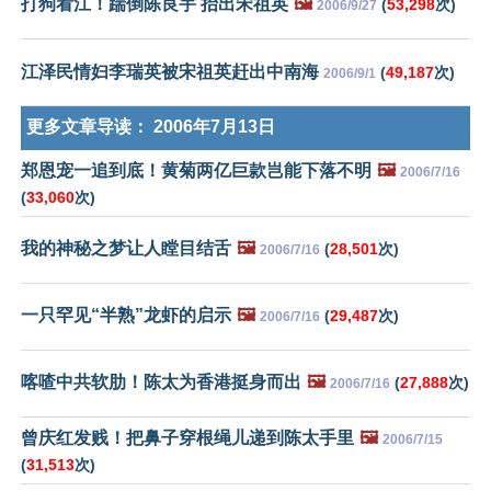
打狗看江！踹倒陈良宇 抬出宋祖英
🖼️
(
53,298
次)
2006/9/27
江泽民情妇李瑞英被宋祖英赶出中南海
(
49,187
次)
2006/9/1
更多文章导读：
2006年7月13日
郑恩宠一追到底！黄菊两亿巨款岂能下落不明
🖼️
2006/7/16
(
33,060
次)
我的神秘之梦让人瞠目结舌
🖼️
(
28,501
次)
2006/7/16
一只罕见“半熟”龙虾的启示
🖼️
(
29,487
次)
2006/7/16
喀喳中共软肋！陈太为香港挺身而出
🖼️
(
27,888
次)
2006/7/16
曾庆红发贱！把鼻子穿根绳儿递到陈太手里
🖼️
2006/7/15
(
31,513
次)