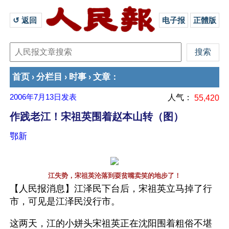
↺ 返回 
电子报
正體版
首页
分栏目
时事
文章
›
›
›
：
2006年7月13日
发表
人气：
55,420
作践老江！宋祖英围着赵本山转（图）
鄂新
江失势，宋祖英沦落到耍贫嘴卖笑的地步了！
【人民报消息】江泽民下台后，宋祖英立马掉了行
市，可见是江泽民没行市。
这两天，江的小姘头宋祖英正在沈阳围着粗俗不堪