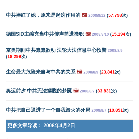
中共捧红了她，原来是起这作用的
🖼️
(
57,798
次)
2008/8/12
德国SID主编充当中共传声筒遭撤职
🖼️
(
15,194
次)
2008/8/10
京奥期间中共蠢蠢欲动 法轮大法信息中心预警
2008/8/9
(
18,299
次)
生命最大危险来自与中共的关系
🖼️
(
23,841
次)
2008/8/9
奥运前夕 中共无法摆脱的梦魇
🖼️
(
33,831
次)
2008/8/7
中共把自己逼进了一个自我毁灭的死局
(
19,851
次)
2008/8/7
更多文章导读：
2008年4月2日