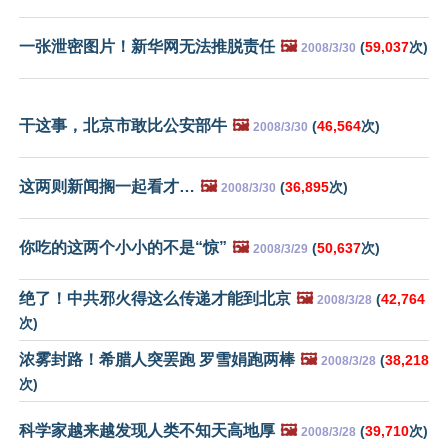
一张泄密图片！新华网无法推脱责任
🖼️
(
59,037
次)
2008/3/30
干这事，北京市敢比公安部牛
🖼️
(
46,564
次)
2008/3/30
这两则新闻搁一起看才…
🖼️
(
36,895
次)
2008/3/30
你吃的这两个小小的不是“惊”
🖼️
(
50,637
次)
2008/3/29
绝了！中共邪火得这么传递才能到北京
🖼️
(
42,764
2008/3/28
次)
浓雾封路！希腊人突罢跑 罗雪娟跑两棒
🖼️
(
38,218
2008/3/28
次)
科学家越来越发现人类不知天高地厚
🖼️
(
39,710
次)
2008/3/28