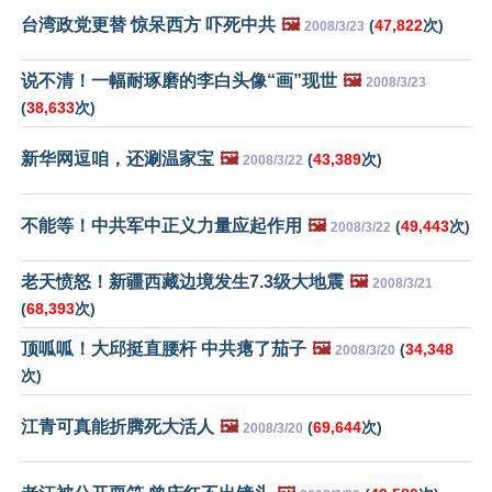
台湾政党更替 惊呆西方 吓死中共
🖼️
(
47,822
次)
2008/3/23
说不清！一幅耐琢磨的李白头像“画”现世
🖼️
2008/3/23
(
38,633
次)
新华网逗咱，还涮温家宝
🖼️
(
43,389
次)
2008/3/22
不能等！中共军中正义力量应起作用
🖼️
(
49,443
次)
2008/3/22
老天愤怒！新疆西藏边境发生7.3级大地震
🖼️
2008/3/21
(
68,393
次)
顶呱呱！大邱挺直腰杆 中共瘪了茄子
🖼️
(
34,348
2008/3/20
次)
江青可真能折腾死大活人
🖼️
(
69,644
次)
2008/3/20