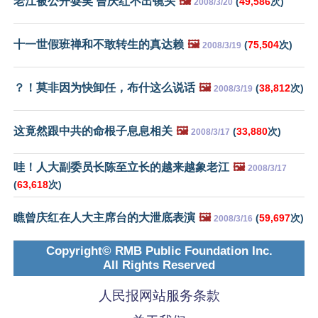
老江被公开耍笑 曾庆红不出镜头
🖼️
(
49,586
次)
2008/3/20
十一世假班禅和不敢转生的真达赖
🖼️
(
75,504
次)
2008/3/19
？！莫非因为快卸任，布什这么说话
🖼️
(
38,812
次)
2008/3/19
这竟然跟中共的命根子息息相关
🖼️
(
33,880
次)
2008/3/17
哇！人大副委员长陈至立长的越来越象老江
🖼️
2008/3/17
(
63,618
次)
瞧曾庆红在人大主席台的大泄底表演
🖼️
(
59,697
次)
2008/3/16
Copyright© RMB Public Foundation Inc.
All Rights Reserved
人民报网站服务条款