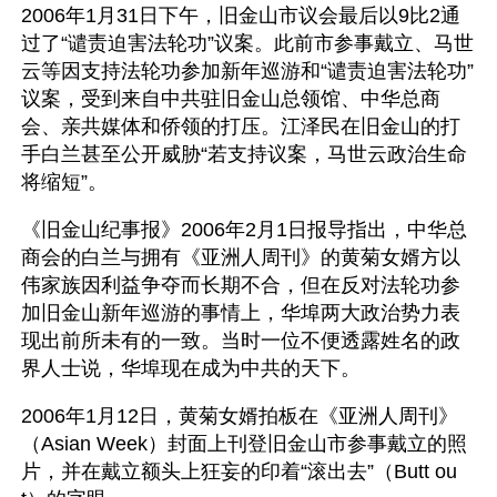
2006年1月31日下午，旧金山市议会最后以9比2通
过了“谴责迫害法轮功”议案。此前市参事戴立、马世
云等因支持法轮功参加新年巡游和“谴责迫害法轮功”
议案，受到来自中共驻旧金山总领馆、中华总商
会、亲共媒体和侨领的打压。江泽民在旧金山的打
手白兰甚至公开威胁“若支持议案，马世云政治生命
将缩短”。
《旧金山纪事报》2006年2月1日报导指出，中华总
商会的白兰与拥有《亚洲人周刊》的黄菊女婿方以
伟家族因利益争夺而长期不合，但在反对法轮功参
加旧金山新年巡游的事情上，华埠两大政治势力表
现出前所未有的一致。当时一位不便透露姓名的政
界人士说，华埠现在成为中共的天下。
2006年1月12日，黄菊女婿拍板在《亚洲人周刊》
（Asian Week）封面上刊登旧金山市参事戴立的照
片，并在戴立额头上狂妄的印着“滚出去”（Butt ou