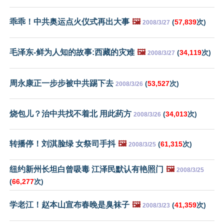
乖乖！中共奥运点火仪式再出大事
🖼️
(
57,839
次)
2008/3/27
毛泽东-鲜为人知的故事:西藏的灾难
🖼️
(
34,119
次)
2008/3/27
周永康正一步步被中共踢下去
(
53,527
次)
2008/3/26
烧包儿？治中共找不着北 用此药方
(
34,013
次)
2008/3/26
转播停！刘淇脸绿 女祭司手抖
🖼️
(
61,315
次)
2008/3/25
纽约新州长坦白曾吸毒 江泽民默认有艳照门
🖼️
2008/3/25
(
66,277
次)
学老江！赵本山宣布春晚是臭袜子
🖼️
(
41,359
次)
2008/3/23