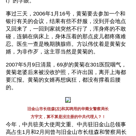
t）的字眼。
事过三天，2006年1月16号，黄菊要去参加一个和
银行有关的会议，结果有些不舒服，没到开会地点
又回来了，一回到家就突然不行了，浑身疼的不敢
碰，连躺在病床上，身体压着的那点皮儿都疼痛难
忍。医生一查是晚期胰腺癌。方以伟仗着是黄菊女
婿，为非作歹，这主罪当然是黄菊的。
2007年5月9日清晨，69岁的黄菊在301医院咽气，
黄菊老婆后来被没收护照，不许出国，离开上海都
要汇报。黄菊的女婿再想疯狂，都没有撑着后腰
的。
旧金山市长纽森(左)和其聘用的华裔女警察局长
方宇文，算不算是没注册的中共代理人？！
今年，中共驻美大使周文重、中共驻旧金山总领事
高占生1月和2月间曾与旧金山市长纽森和警察局长