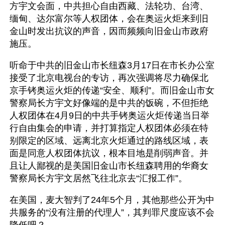
方宇文会面，中共担心自由西藏、法轮功、台湾、
缅甸、达尔富尔等人权团体，会在奥运火炬来到旧
金山时发出抗议的声音，因而频频向旧金山市政府
施压。
听命于中共的旧金山市长纽森3月17日在市长办公室
接受了北京电视台的专访，再次强调将尽力确保北
京手铐奥运火炬的传递“安全、顺利”。而旧金山市女
警察局长方宇文好像端的是中共的饭碗，不但拒绝
人权团体在4月9日的中共手铐奥运火炬传递当日举
行自由集会的申请，并打算指定人权团体必须在特
别限定的区域、远离北京火炬通过的路线区域，表
面是同意人权团体抗议，根本目地是削弱声音。并
且让人鄙视的是美国旧金山市长纽森聘用的华裔女
警察局长方宇文居然飞往北京去“汇报工作”。
在美国，麦大智判了24年5个月，其他那些公开为中
共服务的“没有注册的代理人”，其判罪尺度应该不会
降低吧？ 