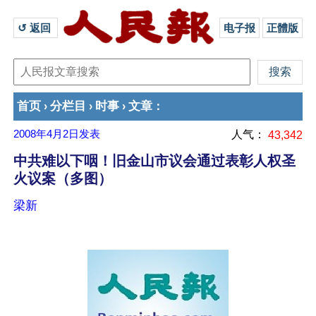
↺ 返回 
电子报
正體版
首页
分栏目
时事
文章
›
›
›
：
2008年4月2日
发表
人气：
43,342
中共难以下咽！旧金山市议会通过表彰人权圣
火议案（多图）
梁新