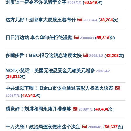
刘淇这一密令不许见诸于文字
(
60,949
次)
2008/4/4
这方儿好！别都拿大屁股压着布什
🖼️
(
38,264
次)
2008/4/4
日日河边站 李金华卸任拒绝湿鞋
🖼️
(
55,316
次)
2008/4/3
多嘴多舌！BBC报导这消息速度太快
🖼️
(
42,203
次)
2008/4/2
NOT小笑话！美国无法忍受金无赖美元增多
2008/4/2
(
35,611
次)
中共难以下咽！旧金山市议会通过表彰人权圣火议案
🖼️
(
43,342
次)
2008/4/2
感觉好！刘淇和周永康并排傻笑
🖼️
(
40,434
次)
2008/4/1
十万火急！政治局连夜做出这个决定
🖼️
(
58,637
次)
2008/4/1