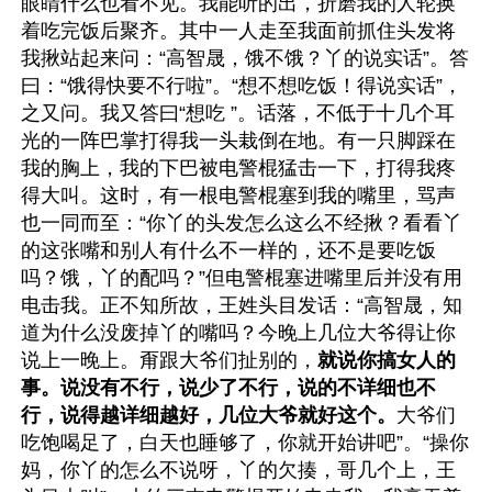
眼睛什么也看不见。我能听的出，折磨我的人轮换
着吃完饭后聚齐。其中一人走至我面前抓住头发将
我揪站起来问：“高智晟，饿不饿？丫的说实话”。答
曰：“饿得快要不行啦”。“想不想吃饭！得说实话”，
之又问。我又答曰“想吃 ”。话落，不低于十几个耳
光的一阵巴掌打得我一头栽倒在地。有一只脚踩在
我的胸上，我的下巴被电警棍猛击一下，打得我疼
得大叫。这时，有一根电警棍塞到我的嘴里，骂声
也一同而至：“你丫的头发怎么这么不经揪？看看丫
的这张嘴和别人有什么不一样的，还不是要吃饭
吗？饿，丫的配吗？”但电警棍塞进嘴里后并没有用
电击我。正不知所故，王姓头目发话：“高智晟，知
道为什么没废掉丫的嘴吗？今晚上几位大爷得让你
说上一晚上。甭跟大爷们扯别的，
就说你搞女人的
事。说没有不行，说少了不行，说的不详细也不
行，说得越详细越好，几位大爷就好这个。
大爷们
吃饱喝足了，白天也睡够了，你就开始讲吧”。“操你
妈，你丫的怎么不说呀，丫的欠揍，哥几个上，王