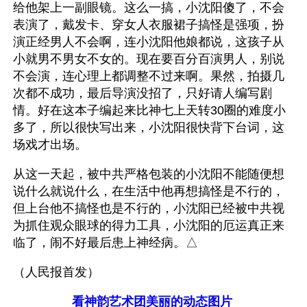
给他架上一副眼镜。这么一搞，小沈阳傻了，不会
表演了，戴发卡、穿女人衣服裙子搞怪是强项，扮
演正经男人不会啊，连小沈阳他娘都说，这孩子从
小就男不男女不女的。现在要百分百演男人，别说
不会演，连心理上都调整不过来啊。果然，拍摄几
次都不成功，最后导演没招了，只好请人编写剧
情。好在这本子编起来比神七上天转30圈的难度小
多了，所以很快写出来，小沈阳很快背下台词，这
场戏才出场。
从这一天起，被中共严格包装的小沈阳不能随便想
说什么就说什么，在生活中他再想搞怪是不行的，
但上台他不搞怪也是不行的，小沈阳已经被中共视
为抓住观众眼球的得力工具，小沈阳的厄运真正来
临了，闹不好最后患上神经病。△
（人民报首发）
看神韵艺术团美丽的动态图片