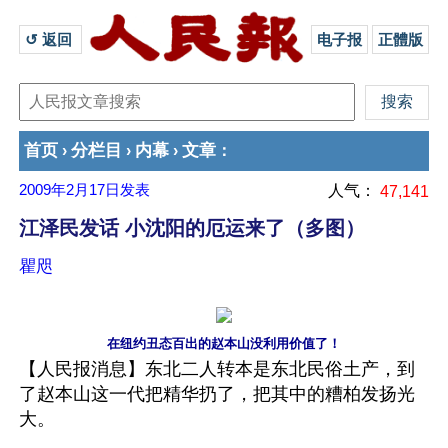
↺ 返回 
电子报
正體版
首页
分栏目
内幕
文章
›
›
›
：
2009年2月17日
发表
人气：
47,141
江泽民发话 小沈阳的厄运来了（多图）
瞿咫
在纽约丑态百出的赵本山没利用价值了！
【人民报消息】东北二人转本是东北民俗土产，到
了赵本山这一代把精华扔了，把其中的糟柏发扬光
大。