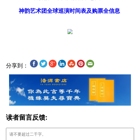
神韵艺术团全球巡演时间表及购票全信息
分享到：
读者留言反馈: