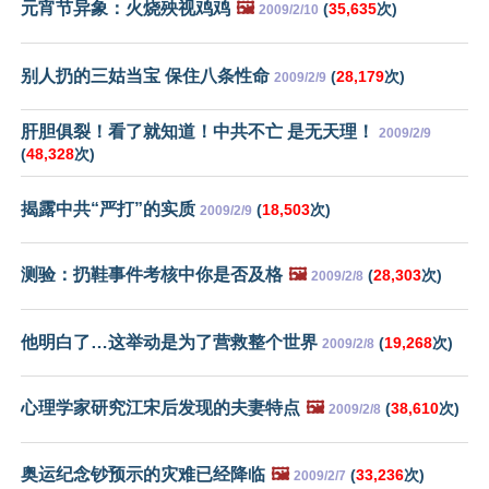
元宵节异象：火烧殃视鸡鸡
🖼️
(
35,635
次)
2009/2/10
别人扔的三姑当宝 保住八条性命
(
28,179
次)
2009/2/9
肝胆俱裂！看了就知道！中共不亡 是无天理！
2009/2/9
(
48,328
次)
揭露中共“严打”的实质
(
18,503
次)
2009/2/9
测验：扔鞋事件考核中你是否及格
🖼️
(
28,303
次)
2009/2/8
他明白了…这举动是为了营救整个世界
(
19,268
次)
2009/2/8
心理学家研究江宋后发现的夫妻特点
🖼️
(
38,610
次)
2009/2/8
奥运纪念钞预示的灾难已经降临
🖼️
(
33,236
次)
2009/2/7