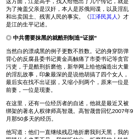
这方面，江是高手，找人给他出了几个传记，就是
为了掩盖父亲是汉奸，本人是苏俄间谍，以及淫乱
和出卖国土、残害人民的事实。《
江泽民其人
》才
是江的生平记述。
◎ 
中共需要抹黑的就酷刑制造“证据”
当然白的漂成黑的例子更数不胜数。记的身穿防弹
背心的反腐县委书记黄金高触痛了市委书记等贪官
污吏，于是酷刑折磨他，新华网上给他编造出大量
的淫乱故事，印象最深的是说他胡搞了四个女人，
最后实在找不出证据，又缩小到两个，原来一位是
前妻，一位是现妻。
在这里，还有一位经历者的自述，他就是最近又被
绑架的著名人权律师高智晟。高智晟曾回忆2007年9
月那50多天的经历。
他写道：他们一直继续残忍地折磨我到天黑，我的