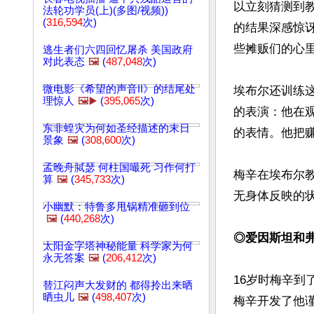
以立刻猜测到
法轮功学员(上)(多图/视频))
(
316,594
次)
的结果深感惊
些摊贩们的心里
逃生者们六四回忆屠杀 美国政府
对此表态
🖼️
(
487,048
次)
微电影《希望的声音II》的结尾处
埃布尔还训练
理惊人
🖼️▶️
(
395,065
次)
的表演：他在
东非蝗灾为何如圣经描述的末日
的表情。他把赚
景象
🖼️
(
308,600
次)
孟晚舟脦瑟 何柱国嘬死 习作何打
梅辛在埃布尔
算
🖼️
(
345,733
次)
无身体反映的状
小幽默：特鲁多甩锅精准砸到位
🖼️
(
440,268
次)
◎爱因斯坦和
太阳金字塔神秘能量 科学家为何
永无答案
🖼️
(
206,412
次)
16岁时梅辛
替江闷声大发财的 都得拎出来晒
晒虫儿
🖼️
(
498,407
次)
梅辛开发了他