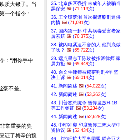
35. 北京多区强拆 未成年人被骗当
铁质大镊子。当
黑保安
🖼️
(
71,113
次)
第一个指令：
36. 王全璋落泪 首次揭遭酷刑逼供
内情
🖼️
(
71,091
次)
37. 国内第一起 中共病毒受害者家
属索赔
🖼️
(
70,375
次)
38. 被闪电紧追不舍的人 他到底做
了啥？
🖼️
(
69,722
次)
39. 端点星志工陈玫被指派律师 家
令：“用你手中
属力拒
🖼️
(
69,449
次)
40. 余文生律师被秘密判刑4年 坚
决上诉
🖼️
(
69,014
次)
41. 新闻简述
🖼️
(
54,022
次)
毫不差。

42. 新闻简述
🖼️
(
53,362
次)
43. 川普签总统令 暂停发放H-1B
等工作签证
🖼️
(
53,234
次)
44. 新闻简述
🖼️
(
52,628
次)
45. 中印冲突 印度暂停三笔大型中
项非常重要的奖
资协议
🖼️
(
52,434
次)
应证了梅辛的预
46. 北约吁扩大军事同盟 联合亚太