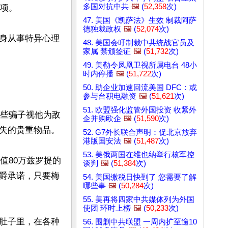
多国对抗中共
🖼️
(
52,358
次)
项。

47. 美国《凯萨法》生效 制裁阿萨
德独裁政权
🖼️
(
52,074
次)
身从事特异心理
48. 美国会吁制裁中共统战官员及
家属 禁颁签证
🖼️
(
51,732
次)
49. 美勒令凤凰卫视所属电台 48小
时内停播
🖼️
(
51,722
次)
50. 助企业加速回流美国 DFC：或
参与台积电融资
🖼️
(
51,621
次)
51. 欧盟强化监管外国投资 收紧外
一些骗子视他为敌
企并购欧企
🖼️
(
51,590
次)
失的贵重物品。

52. G7外长联合声明：促北京放弃
港版国安法
🖼️
(
51,487
次)
53. 美俄两国在维也纳举行核军控
值80万兹罗提的
谈判
🖼️
(
51,384
次)
爵承诺，只要梅
54. 美国缴税日快到了 您需要了解
哪些事
🖼️
(
50,284
次)
55. 美再将四家中共媒体列为外国
使团 环时上榜
🖼️
(
50,233
次)
肚子里，在各种
56. 围剿中共联盟 一周内扩至逾10