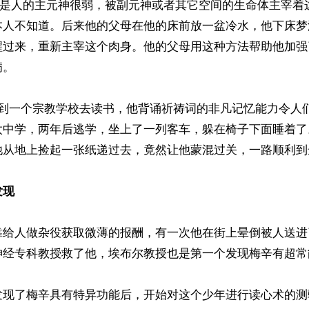
”就是人的主元神很弱，被副元神或者其它空间的生命体主宰着
本人不知道。后来他的父母在他的床前放一盆冷水，他下床梦
醒过来，重新主宰这个肉身。他的父母用这种方法帮助他加强
。

送到一个宗教学校去读书，他背诵祈祷词的非凡记忆能力令人
太中学，两年后逃学，坐上了一列客车，躲在椅子下面睡着了
从地上捡起一张纸递过去，竟然让他蒙混过关，一路顺利到达
发现
靠给人做杂役获取微薄的报酬，有一次他在街上晕倒被人送进
神经专科教授救了他，埃布尔教授也是第一个发现梅辛有超常
发现了梅辛具有特异功能后，开始对这个少年进行读心术的测