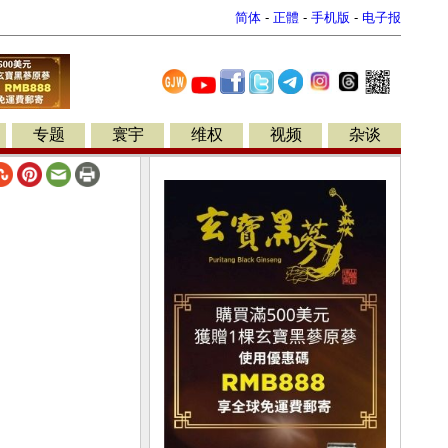
简体
-
正體
-
手机版
-
电子报
专题
寰宇
维权
视频
杂谈