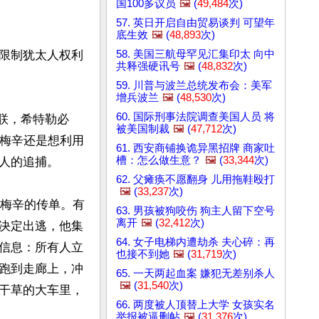
国100多议员
🖼️
(
49,484
次)
57. 英日开启自由贸易谈判 可望年
底生效
🖼️
(
48,893
次)
58. 美国三航母罕见汇集印太 向中
限制犹太人权利
共释强硬讯号
🖼️
(
48,832
次)
59. 川普与波兰总统发布会：美军
增兵波兰
🖼️
(
48,530
次)
60. 国际刑事法院调查美国人员 将
苏联，希特勒必
被美国制裁
🖼️
(
47,712
次)
了梅辛还是想利用
61. 西安商铺换诡异黑招牌 商家吐
槽：怎么做生意？
🖼️
(
33,344
次)
人的追捕。

62. 父瘫痪不愿翻身 儿用拖鞋殴打
🖼️
(
33,237
次)
捕梅辛的传单。有
63. 男孩被狗咬伤 狗主人留下空号
离开
🖼️
(
32,412
次)
决定出逃，他集
64. 女子电梯内遭劫杀 夫心碎：再
信息：所有人立
也接不到她
🖼️
(
31,719
次)
跑到走廊上，冲
65. 一天两起血案 嫌犯无差别杀人
🖼️
(
31,540
次)
干草的大车里，
66. 两度被人顶替上大学 女孩实名
举报被逼删帖
🖼️
(
31,376
次)