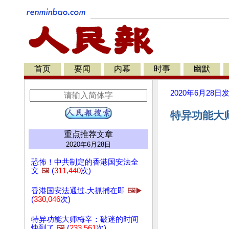
首页
要闻
内幕
时事
幽默
2020年6月28日
特异功能大
重点推荐文章
2020年6月28日
恐怖！中共制定的香港国安法全
文
🖼️
(
311,440
次)
香港国安法通过,大抓捕在即
🖼️▶️
(
330,046
次)
特异功能大师梅辛：破迷的时间
快到了
🖼️
(
233,561
次)