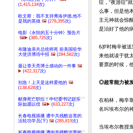
症，“夜游症
(
1,415,134
次)
么事，但是他
欧文斯：我不支持弗洛伊德,他不
主元神就会惊
是我的英雄
🖼️
(
278,395
次)
是治好了他的病
电影《永恒的五十分钟》预告片
🖼️▶️
(
385,725
次)
6岁时梅辛被
布隆迪亲共总统猝死 前美国驻华
大使洪博培中招
🖼️
(
284,582
次)
来他就读于犹
要票的时候，他
最让章天亮博士感动的一件事
🖼️
▶️
(
422,317
次)
◎超常能力被
别急！上天是这样爱他的
🖼️
(
138,628
次)
献身死亡职位！中纪委书记赵乐
在柏林，梅辛
际如愿以偿
🖼️▶️
(
633,227
次)
名叫埃布尔的
长春电视插播 遭中共残酷迫害的
法轮功学员(下)
🖼️
(
285,819
次)
当埃布尔教授
长春电视插播 遭中共残酷迫害的