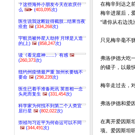
在梅辛到达之
？这些海外小朋友今天在欢庆什
么
🖼️▶️
(
403,095
次)
梅辛进屋后，
医生说我这断趾得截肢...结果当夜
“请你从右边洗
痊愈
🖼️
(
334,268
次)
宇航员被外星人劫持 月球是人造
只见梅辛毫不
的(上)
🖼️
(
858,247
次)
读《看见瘟神……》有感
🖼️
弗洛伊德大吃
(
260,373
次)
的镊子，以最快
纽约州疫情最严重 加州长要钱不
要命
🖼️
(
298,239
次)
梅辛走过去，对
医生已着手准备死讯 英首相一念
头死而复生
🖼️
(
331,454
次)
弗洛伊德和爱因
科学家为何找不到第二个人类宜
居行星
🖼️
(
802,022
次)
在离开爱因斯坦
崇祯与习近平为何命运可以不同
🖼️
(
344,491
次)
项。爱因斯坦