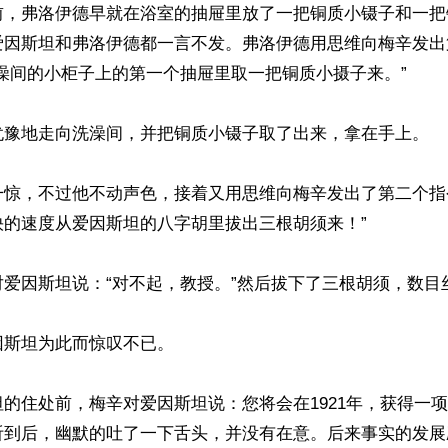
前，弗洛伊德早就在浴室的抽屉里放了一把铜质小镊子和一把
爱因斯坦和弗洛伊德都一言不发。弗洛伊德用思维向梅辛发出
澡间的小柜子上的第一个抽屉里取一把铜质小摄子来。”

犹豫地走向洗澡间，并把铜质小镊子取了出来，拿在手上。

一惊，不过他不动声色，接着又用思维向梅辛发出了第二个指
的速度从爱因斯坦的八字胡里拔出三根胡须来！”

爱因斯坦说：“对不起，教授。”然后拔下了三根胡须，数目丝
斯坦为此而惊叹不已。

的住处前，梅辛对爱因斯坦说：您将会在1921年，获得一
听到后，幽默的吐了一下舌头，并没有在意。后来事实的发展