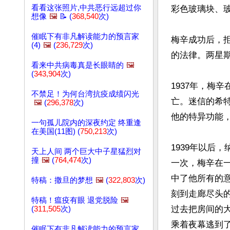
看看这张照片,中共恶行远超过你
彩色玻璃块、玻
想像
🖼️
📝 (
368,540
次)
催眠下有非凡解读能力的预言家
梅辛成功后，
(4)
🖼️
(
236,729
次)
的法律。两星期
看来中共病毒真是长眼睛的
🖼️
(
343,904
次)
1937年，梅
不禁足！为何台湾抗疫成绩闪光
亡。迷信的希
🖼️
(
296,378
次)
他的特异功能
一句孤儿院内的深夜约定 终重逢
在美国(11图) (
750,213
次)
1939年以后
天上人间 两个巨大中子星猛烈对
撞
🖼️
(
764,474
次)
一次，梅辛在
中了他所有的
特稿：撒旦的梦想
🖼️
(
322,803
次)
刻到走廊尽头
特稿！瘟疫有眼 退党脱险
🖼️
过去把房间的
(
311,505
次)
乘着夜幕逃到了
催眠下有非凡解读能力的预言家