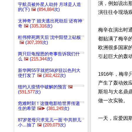
演，例如说出
宇航员被外星人劫持 月球是人造
的(下)
🖼️
(
894,884
次)
演往往令现场观
太神奇了 姐夫逃出死劫后 还有神
奇
🖼️
(
335,316
次)
梅辛在演出时
杜伟猝死两天后 沈中阳登上砧板
都贴满了梅辛的
🖼️
(
307,399
次)
欧洲很多国家
两只巨龟报恩的奇事告诉我们什
引起巨大的轰动
么
🖼️
(
215,344
次)
新华网55字就把58岁驻以色列大
1916年，梅
使打发了
🖼️
(
302,422
次)
产生了轰动效
纽约人疫情中破解的预言
🖼️
斯坦与大名鼎
(
591,577
次)
做一次实验。

危难时刻！这微电影给世界传递
生的希望
🖼️▶️
(
381,249
次)
一天，应爱因斯
87岁老母只求见儿一面 中共胆儿
小…抽了
🖼️
(
209,079
次)