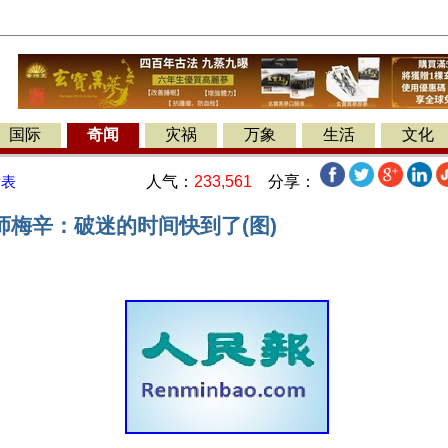
国际
奇闻
灾祸
万象
生活
文化
人气：
233,561
分享：
发表
师梅辛：破迷的时间快到了(图)