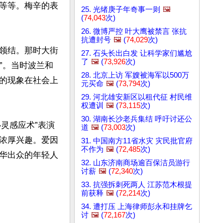
等等。梅辛的表
25. 光绪庚子年奇事一则
🖼️
(
74,043
次)
26. 微博严控 叶大鹰被禁言 张抗
抗遭封号
🖼️
(
74,029
次)
领结。那时大街
27. 石头长出白发 让科学家们尴尬
了
🖼️
(
73,926
次)
”。当时波兰和
28. 北京上访 军嫂被海军以500万
的现象在社会上
元买命
🖼️
(
73,794
次)
29. 河北雄安新区以租代征 村民维
权遭训
🖼️
(
73,115
次)
30. 湖南长沙老兵集结 呼吁讨还公
心灵感应术”表演
道
🖼️
(
73,003
次)
浓厚兴趣。爱因
31. 中国南方11省水灾 灾民批官府
不作为
🖼️
(
72,485
次)
华出众的年轻人
32. 山东济南商场逾百保洁员游行
讨薪
🖼️
(
72,340
次)
33. 抗强拆刺死两人 江苏范木根提
前获释
🖼️
(
72,214
次)
34. 遭打压 上海律师彭永和挂牌乞
讨
🖼️
(
72,167
次)