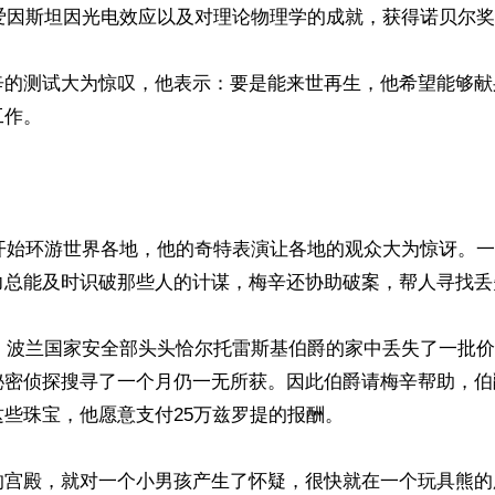
，爱因斯坦因光电效应以及对理论物理学的成就，获得诺贝尔奖
辛的测试大为惊叹，他表示：要是能来世再生，他希望能够献
作。

辛开始环游世界各地，他的奇特表演让各地的观众大为惊讶。
力总能及时识破那些人的计谋，梅辛还协助破案，帮人寻找丢
天，波兰国家安全部头头恰尔托雷斯基伯爵的家中丢失了一批价
秘密侦探搜寻了一个月仍一无所获。因此伯爵请梅辛帮助，伯
些珠宝，他愿意支付25万兹罗提的报酬。

的宫殿，就对一个小男孩产生了怀疑，很快就在一个玩具熊的