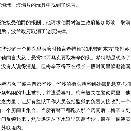
璃球、玻璃片的玩具中找到了珠宝。

拒绝接受伯爵的报酬，他请求伯爵对波兰政府施加影响，取消
后，波兰政府取消了这项法律。

辛在华沙的一个剧院里表演时预言希特勒“如果转向东方”攻打
特勒闻言大怒，悬赏20万马克要取梅辛的头。希特勒是想杀
，没有人说得清楚。但梅辛不得不在很长一段时间里躲避德国
，纳粹占领了波兰首都华沙，华沙的街头巷尾到处都是悬赏抓
一条热闹的街上被抓，并遭受毒打。梅辛被关在警察局里，他
意念力量，让所有监狱工作人员包括监狱的负责人接收到一个
的一个房间里集合。当所有警卫都跑入那个房间后，梅辛立刻
大门反锁起来，然后迅速从下水道里逃离华沙，躲在一辆装满
苏联境内。
