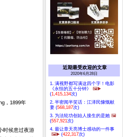
近期最受欢迎的文章
2020年6月28日
1. 满视野都写满这四个字！电影
《永恒的五十分钟》
🖼️▶️
(
1,415,134
次)
2. 半密闻半笑话：江泽民慷慨献
g，1899年
妻 (
568,187
次)
3. 为法轮功创始人接生的是她
🖼️
(
557,921
次)
4. 最让章天亮博士感动的一件事
他小时候患过夜游
🖼️▶️
(
422,317
次)