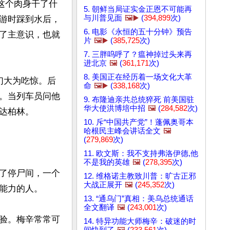
这个肉身干了什
5. 朝鲜当局证实金正恩不可能再
与川普见面
🖼️▶️
(
394,899
次)
游时踩到水后，
6. 电影《永恒的五十分钟》预告
了主意识，也就
片
🖼️▶️
(
385,725
次)
7. 三胖呜呼了？瘟神掉过头来再
进北京
🖼️
(
361,171
次)
8. 美国正在经历着一场文化大革
们大为吃惊。后
命
🖼️▶️
(
338,168
次)
。当列车员问他
9. 布隆迪亲共总统猝死 前美国驻
华大使洪博培中招
🖼️
(
284,582
次)
柏林。 

10. 斥“中国共产党”！蓬佩奥哥本
哈根民主峰会讲话全文
🖼️
(
279,869
次)
11. 欧文斯：我不支持弗洛伊德,他
不是我的英雄
🖼️
(
278,395
次)
了停尸间，一个
12. 维格诺主教致川普：旷古正邪
大战正展开
🖼️
(
245,352
次)
能力的人。

13. “通乌门”真相：美乌总统通话
全文翻译
🖼️
(
243,001
次)
验。梅辛常常可
14. 特异功能大师梅辛：破迷的时
间快到了
🖼️
(
233,561
次)