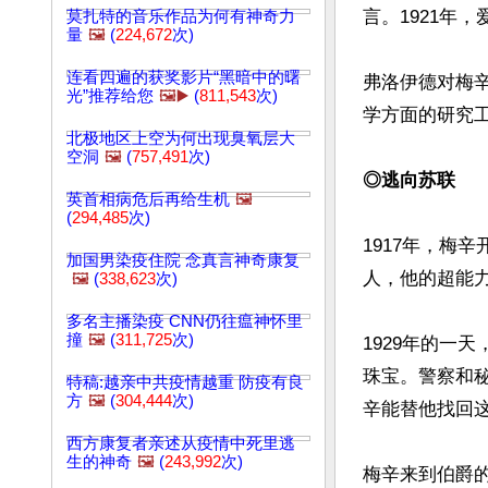
言。1921年
莫扎特的音乐作品为何有神奇力
量
🖼️
(
224,672
次)
连看四遍的获奖影片“黑暗中的曙
弗洛伊德对梅
光”推荐给您
🖼️▶️
(
811,543
次)
学方面的研究工
北极地区上空为何出现臭氧层大
空洞
🖼️
(
757,491
次)
◎逃向苏联
英首相病危后再给生机
🖼️
(
294,485
次)
1917年，梅
加国男染疫住院 念真言神奇康复
人，他的超能
🖼️
(
338,623
次)
多名主播染疫 CNN仍往瘟神怀里
撞
🖼️
(
311,725
次)
1929年的一
珠宝。警察和
特稿:越亲中共疫情越重 防疫有良
方
🖼️
(
304,444
次)
辛能替他找回这
西方康复者亲述从疫情中死里逃
生的神奇
🖼️
(
243,992
次)
梅辛来到伯爵