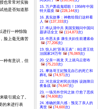
授也常常对实验
15. 万户萧疏鬼唱歌！1958年中国
试他是否知道那
特大瘟疫
🖼️
(
228,144
次)
16. 真实故事：神教给我们这样看
人
🖼️
(
137,333
次)
17. 终认清中共 美国安顾问中国问
以进行一种惊险
题讲话全文
🖼️
(
114,873
次)
，脸上毫无痛苦
18. 作恶太多 康生夫妇生前遭索命
🖼️
(
77,206
次)
19. 惊人的"苏美王表"：8位君王统
治国家24万年
🖼️
(
76,069
次)
20. 父亲一画龙 天上就乌云密布
一种有意识，但
🖼️
(
75,210
次)
21. 摩洛哥王妃预见自己的死亡和
葬礼
🖼️
(
74,971
次)
22. 河北保定村民抗强拆 设路障日
夜备战
🖼️
(
74,647
次)
23. 一场另外空间之旅 疗愈了恶疾
🖼️
(
74,608
次)
演来吸引观众了。
24. 准确的第六感：预见了亲人的
要的来进行表
离世
🖼️
(
74,600
次)