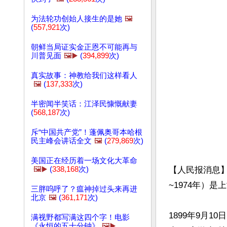
为法轮功创始人接生的是她
🖼️
(
557,921
次)
朝鲜当局证实金正恩不可能再与
川普见面
🖼️▶️
(
394,899
次)
真实故事：神教给我们这样看人
🖼️
(
137,333
次)
半密闻半笑话：江泽民慷慨献妻
(
568,187
次)
斥“中国共产党”！蓬佩奥哥本哈根
民主峰会讲话全文
🖼️
(
279,869
次)
美国正在经历着一场文化大革命
🖼️▶️
(
338,168
次)
【人民报消息
~1974年）是
三胖呜呼了？瘟神掉过头来再进
北京
🖼️
(
361,171
次)
1899年9月
满视野都写满这四个字！电影
《永恒的五十分钟》
🖼️▶️