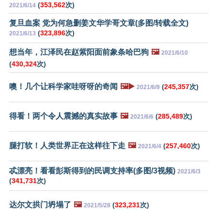
(
353,562
次)
2021/6/14
复旦血案 党为何急删姜文华学哥文章(多图/转载全文)
(
323,896
次)
2021/6/13
想当年，江泽民在赵紫阳面前象条哈巴狗
🖼️
2021/6/10
(
430,324
次)
噢！几个让科学家哇呀呀的奇闻
🖼️▶️
(
245,357
次)
2021/6/9
得看！两个令人震撼的真实故事
🖼️
(
285,489
次)
2021/6/6
腿打软！人类世界正在这样往下走
🖼️
(
257,460
次)
2021/6/4
忒漂亮！看看彭斯得到的民调支持率(多图/3视频)
2021/6/3
(
341,731
次)
达尔文拱门坍塌了
🖼️
(
323,231
次)
2021/5/28