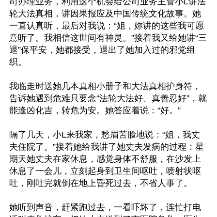
司办理业务，利用这个机会给公司业务主管小L讲法
轮大法真相，讲因果报应及中国传统文化故事。她
一直认真听，最后对我说：“姐，妳讲的这些我可愿
意听了。我相信这世间有神灵。”接着我又给她讲“三
退”保平安，她都接受，退出了她加入过的邪党组
织。

我临走时送她几本真相小册子和大法真相护身符，
告诉她遇到危难只要念“法轮大法好、真善忍好”，就
能逢凶化吉，转危为安。她答应着说：“好。”

隔了几天，小L来我家，愁眉苦脸地说：“姐，我丈
夫住院了。”接着她给我讲了她丈夫发病的过程：星
期天她丈夫在家休息，感觉身体不舒服，在沙发上
休息了一会儿，立刻起身到卫生间呕吐，喷射状呕
吐，刚吐完就倒在地上昏死过去，不省人事了。

她听到声音，赶紧跑过去，一看吓坏了，连忙打电