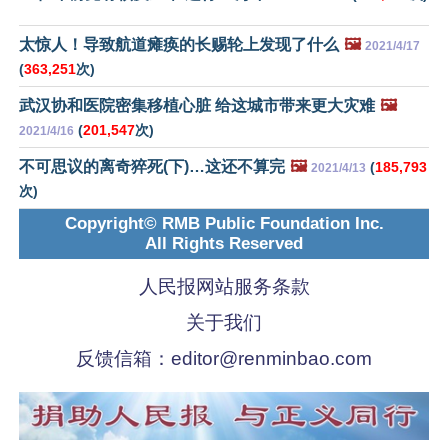
太惊人！导致航道瘫痪的长赐轮上发现了什么
🖼️
2021/4/17
(
363,251
次)
武汉协和医院密集移植心脏 给这城市带来更大灾难
🖼️
(
201,547
次)
2021/4/16
不可思议的离奇猝死(下)…这还不算完
🖼️
(
185,793
2021/4/13
次)
Copyright© RMB Public Foundation Inc.
All Rights Reserved
人民报网站服务条款
关于我们
反馈信箱：
editor@renminbao.com