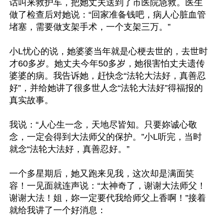
话叫来救护车，把她丈夫送到了市医院急救。医生
做了检查后对她说：“回家准备钱吧，病人心脏血管
堵塞，需要做支架手术，一个支架三万。”

小L忧心的说，她婆婆当年就是心梗去世的，去世时
才60多岁。她丈夫今年50多岁，她很害怕丈夫遗传
婆婆的病。我告诉她，赶快念“法轮大法好，真善忍
好”，并给她讲了很多世人念“法轮大法好”得福报的
真实故事。

我说：“人心生一念，天地尽皆知。只要妳诚心敬
念，一定会得到大法师父的保护。”小L听完，当时
就念“法轮大法好，真善忍好。”

一个多星期后，她又跑来见我，这次却是满面笑
容！一见面就连声说：“太神奇了，谢谢大法师父！
谢谢大法！姐，妳一定要代我给师父上香啊！”接着
就给我讲了一个好消息：
