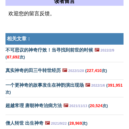
读者留言
欢迎您的留言反馈。
相关文章：
不可思议的神奇疗效！当寻找到前世的时候
🖼️
2022/2/9
(
87,692
次)
真实神奇的田三牛转世经历
🖼️
(
227,410
次)
2022/1/28
一个更神奇的故事发生在神韵演出现场
🖼️
(
391,951
2022/1/6
次)
超越常理 唐朝神奇治病方法
🖼️
(
20,524
次)
2021/11/13
僧人转世 出生神奇
🖼️
(
28,969
次)
2021/9/22