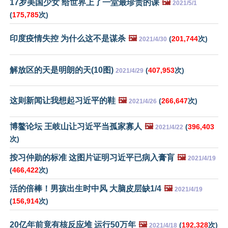
17岁美国少女 给世界上了一堂最珍贵的课
🖼️
2021/5/1
(
175,785
次)
印度疫情失控 为什么这不是谋杀
🖼️
(
201,744
次)
2021/4/30
解放区的天是明朗的天(10图)
(
407,953
次)
2021/4/29
这则新闻让我想起习近平的鞋
🖼️
(
266,647
次)
2021/4/26
博鳌论坛 王岐山让习近平当孤家寡人
🖼️
(
396,403
2021/4/22
次)
按习仲勋的标准 这图片证明习近平已病入膏肓
🖼️
2021/4/19
(
466,422
次)
活的倍棒！男孩出生时中风 大脑皮层缺1/4
🖼️
2021/4/19
(
156,914
次)
20亿年前竟有核反应堆 运行50万年
🖼️
(
192,328
次)
2021/4/18