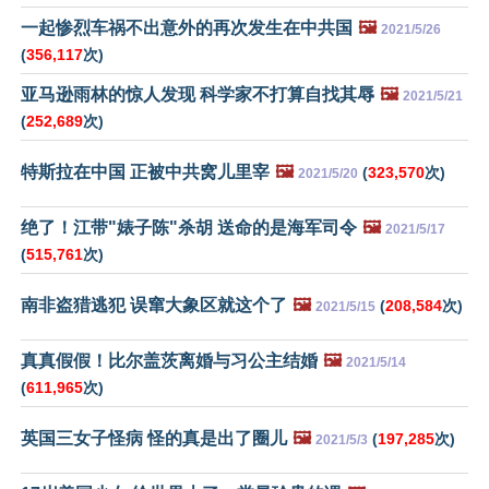
一起惨烈车祸不出意外的再次发生在中共国
🖼️
2021/5/26
(
356,117
次)
亚马逊雨林的惊人发现 科学家不打算自找其辱
🖼️
2021/5/21
(
252,689
次)
特斯拉在中国 正被中共窝儿里宰
🖼️
(
323,570
次)
2021/5/20
绝了！江带"婊子陈"杀胡 送命的是海军司令
🖼️
2021/5/17
(
515,761
次)
南非盗猎逃犯 误窜大象区就这个了
🖼️
(
208,584
次)
2021/5/15
真真假假！比尔盖茨离婚与习公主结婚
🖼️
2021/5/14
(
611,965
次)
英国三女子怪病 怪的真是出了圈儿
🖼️
(
197,285
次)
2021/5/3