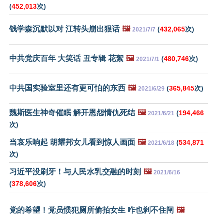
(
452,013
次)
钱学森沉默以对 江转头崩出狠话
🖼️
(
432,065
次)
2021/7/7
中共党庆百年 大笑话 丑专辑 花絮
🖼️
(
480,746
次)
2021/7/1
中共国实验室里还有更可怕的东西
🖼️
(
365,845
次)
2021/6/29
魏斯医生神奇催眠 解开恩怨情仇死结
🖼️
(
194,466
2021/6/21
次)
当哀乐响起 胡耀邦女儿看到惊人画面
🖼️
(
534,871
2021/6/18
次)
习近平没刷牙！与人民水乳交融的时刻
🖼️
2021/6/16
(
378,606
次)
党的希望！党员惯犯厕所偷拍女生 咋也刹不住闸
🖼️