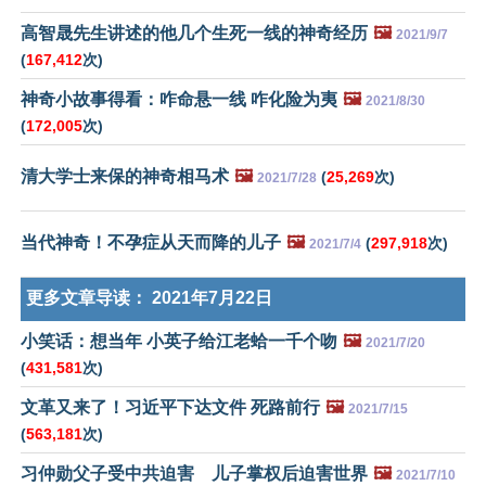
高智晟先生讲述的他几个生死一线的神奇经历
🖼️
2021/9/7
(
167,412
次)
神奇小故事得看：咋命悬一线 咋化险为夷
🖼️
2021/8/30
(
172,005
次)
清大学士来保的神奇相马术
🖼️
(
25,269
次)
2021/7/28
当代神奇！不孕症从天而降的儿子
🖼️
(
297,918
次)
2021/7/4
更多文章导读：
2021年7月22日
小笑话：想当年 小英子给江老蛤一千个吻
🖼️
2021/7/20
(
431,581
次)
文革又来了！习近平下达文件 死路前行
🖼️
2021/7/15
(
563,181
次)
习仲勋父子受中共迫害 儿子掌权后迫害世界
🖼️
2021/7/10