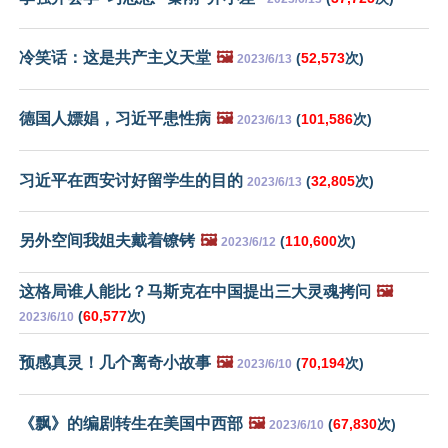
冷笑话：这是共产主义天堂
🖼️
(
52,573
次)
2023/6/13
德国人嫖娼，习近平患性病
🖼️
(
101,586
次)
2023/6/13
习近平在西安讨好留学生的目的
(
32,805
次)
2023/6/13
另外空间我姐夫戴着镣铐
🖼️
(
110,600
次)
2023/6/12
这格局谁人能比？马斯克在中国提出三大灵魂拷问
🖼️
(
60,577
次)
2023/6/10
预感真灵！几个离奇小故事
🖼️
(
70,194
次)
2023/6/10
《飘》的编剧转生在美国中西部
🖼️
(
67,830
次)
2023/6/10