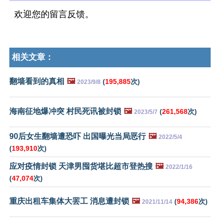
欢迎您的留言反馈。
相关文章：
翻墙看到的真相
🖼️
(
195,885
次)
2023/9/8
海南征地爆冲突 村民死讯被封锁
🖼️
(
261,568
次)
2023/5/7
90后女生翻墙遭恐吓 出国曝光当局恶行
🖼️
2022/5/4
(
193,910
次)
应对疫情封锁 天津男囤货堪比超市登热搜
🖼️
2022/1/16
(
47,074
次)
重庆出租车集体大罢工 消息遭封锁
🖼️
(
94,386
次)
2021/11/14