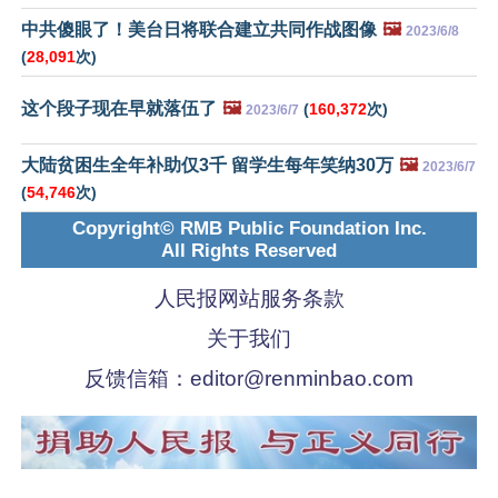
中共傻眼了！美台日将联合建立共同作战图像
🖼️
2023/6/8
(
28,091
次)
这个段子现在早就落伍了
🖼️
(
160,372
次)
2023/6/7
大陆贫困生全年补助仅3千 留学生每年笑纳30万
🖼️
2023/6/7
(
54,746
次)
Copyright© RMB Public Foundation Inc.
All Rights Reserved
人民报网站服务条款
关于我们
反馈信箱：
editor@renminbao.com