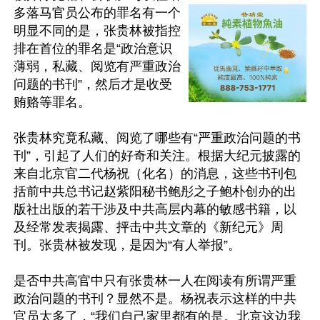
多落马官员公布的罪名有一个
明显不同的是，张贵林被指控
排在首位的罪名是“政治意识
薄弱，私藏、阅览有严重政治
问题的书刊”，然后才是收受
贿赂等罪名。

张贵林究竟私藏、阅览了哪些有“严重政治问题的书
刊”，引起了人们的好奇和关注。根据大纪元披露的
来自北京官二代杨祝（化名）的消息，这些书刊包
括前中共总书记赵紫阳秘书鲍彤之子鲍朴创办的出
版社出版的若干涉及中共高层内幕的敏感书籍，以
及经常发表揭露、抨击中共文章的《新纪元》周
刊。张贵林被发现，是因为“有人举报”。

是否中共高官中只有张贵林一人在阅读有所谓严重
政治问题的书刊？显然不是。杨祝表示这样的中共
官员太多了，“我们自己家里都有的是。北京这边我