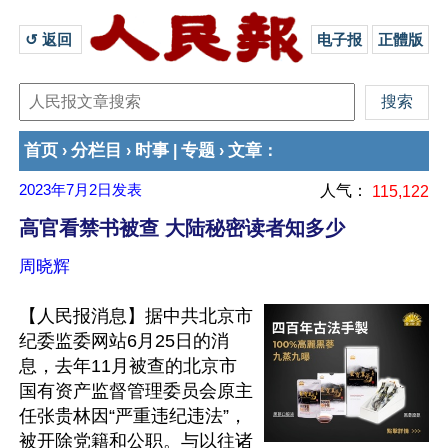
↺ 返回 
电子报
正體版
首页
分栏目
时事
专题
文章
›
›
|
›
：
2023年7月2日
发表
人气：
115,122
高官看禁书被查 大陆秘密读者知多少
周晓辉
【人民报消息】据中共北京市
纪委监委网站6月25日的消
息，去年11月被查的北京市
国有资产监督管理委员会原主
任张贵林因“严重违纪违法”，
被开除党籍和公职。与以往诸