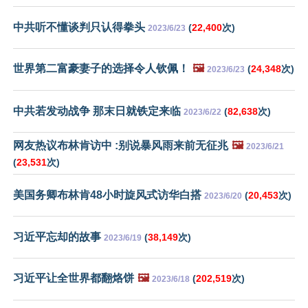
中共听不懂谈判只认得拳头
(
22,400
次)
2023/6/23
世界第二富豪妻子的选择令人钦佩！
🖼️
(
24,348
次)
2023/6/23
中共若发动战争 那末日就铁定来临
(
82,638
次)
2023/6/22
网友热议布林肯访中 :别说暴风雨来前无征兆
🖼️
2023/6/21
(
23,531
次)
美国务卿布林肯48小时旋风式访华白搭
(
20,453
次)
2023/6/20
习近平忘却的故事
(
38,149
次)
2023/6/19
习近平让全世界都翻烙饼
🖼️
(
202,519
次)
2023/6/18