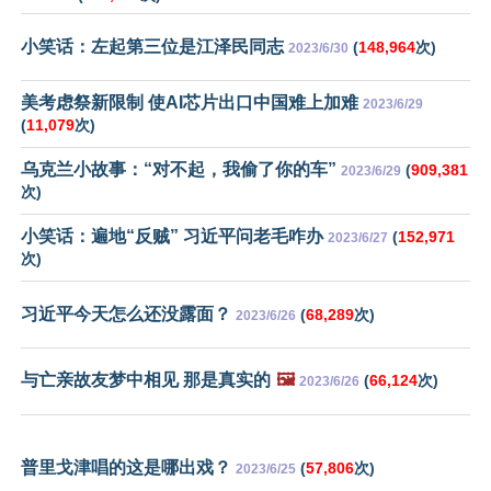
小笑话：左起第三位是江泽民同志
(
148,964
次)
2023/6/30
美考虑祭新限制 使AI芯片出口中国难上加难
2023/6/29
(
11,079
次)
乌克兰小故事：“对不起，我偷了你的车”
(
909,381
2023/6/29
次)
小笑话：遍地“反贼” 习近平问老毛咋办
(
152,971
2023/6/27
次)
习近平今天怎么还没露面？
(
68,289
次)
2023/6/26
与亡亲故友梦中相见 那是真实的
🖼️
(
66,124
次)
2023/6/26
普里戈津唱的这是哪出戏？
(
57,806
次)
2023/6/25