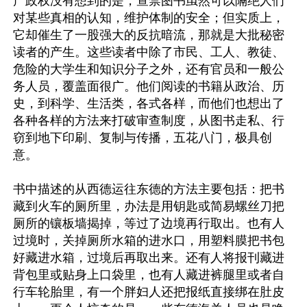
产政权没有想到的是，查禁图书虽然可以隔绝人们
对某些真相的认知，维护体制的安全；但实质上，
它却催生了一股强大的反抗暗流，那就是大批秘密
读者的产生。这些读者中除了市民、工人、教徒、
危险的大学生和知识分子之外，还有官员和一般公
务人员，覆盖面很广。他们阅读的书籍从政治、历
史，到科学、生活类，各式各样，而他们也想出了
各种各样的方法来打破审查制度，从图书走私、行
窃到地下印刷、复制与传播，五花八门，极具创
意。

书中描述的从西德运往东德的方法主要包括：把书
藏到火车的厕所里，办法是用钥匙或简易螺丝刀把
厕所的镶板墙揭掉，等过了边境再行取出。也有人
过境时，关掉厕所水箱的进水口，用塑料膜把书包
好藏进水箱，过境后再取出来。还有人将报刊藏进
背包里或贴身上口袋里，也有人藏进裤腿里或者自
行车轮胎里，有一个胖妇人还把报纸直接绑在肚皮