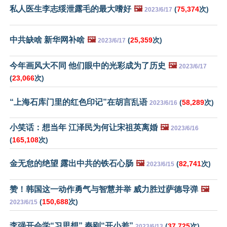
私人医生李志绥泄露毛的最大嗜好
🖼️
(
75,374
次)
2023/6/17
中共缺啥 新华网补啥
🖼️
(
25,359
次)
2023/6/17
今年画风大不同 他们眼中的光彩成为了历史
🖼️
2023/6/17
(
23,066
次)
“上海石库门里的红色印记”在胡言乱语
(
58,289
次)
2023/6/16
小笑话：想当年 江泽民为何让宋祖英离婚
🖼️
2023/6/16
(
165,108
次)
金无怠的绝望 露出中共的铁石心肠
🖼️
(
82,741
次)
2023/6/15
赞！韩国这一动作勇气与智慧并举 威力胜过萨德导弹
🖼️
(
150,688
次)
2023/6/15
李强开会学“习思想” 秦刚“开小差”
(
37,725
次)
2023/6/13