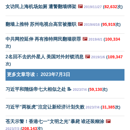
女访民上海机场如厕 遭警翻墙绑架
🖼️
(
82,632
次)
2019/11/27
翻墙上推特 苏州电视台高官被撤职
🖼️
(
95,919
次)
2019/4/16
中共网控延伸 再有推特网民翻墙获罪
🖼️
(
100,334
2019/4/1
次)
2名回不去的外星人 美国对外封锁消息
🖼️
(
109,347
2019/1/6
次)
更多文章导读：
2023年7月3日
习近平和隋炀帝七大相似之处 📝
(
59,130
次)
2023/7/4
习近平“两板虎”注定让新经济计划失败
(
31,385
次)
2023/7/4
苍天示警！香港七一“文明之光”暴毙 谁还装糊涂
🖼️
(
208,143
次)
2023/7/3