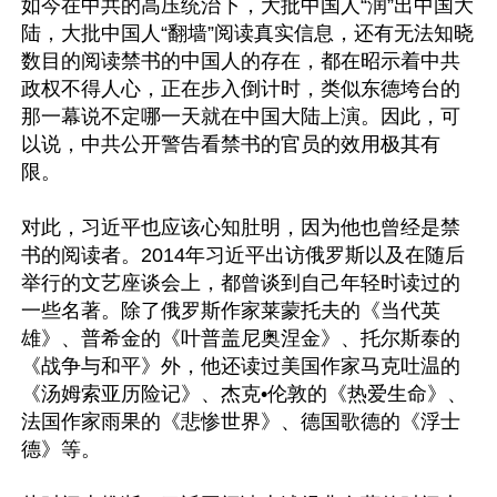
如今在中共的高压统治下，大批中国人“润”出中国大
陆，大批中国人“翻墙”阅读真实信息，还有无法知晓
数目的阅读禁书的中国人的存在，都在昭示着中共
政权不得人心，正在步入倒计时，类似东德垮台的
那一幕说不定哪一天就在中国大陆上演。因此，可
以说，中共公开警告看禁书的官员的效用极其有
限。

对此，习近平也应该心知肚明，因为他也曾经是禁
书的阅读者。2014年习近平出访俄罗斯以及在随后
举行的文艺座谈会上，都曾谈到自己年轻时读过的
一些名著。除了俄罗斯作家莱蒙托夫的《当代英
雄》、普希金的《叶普盖尼奥涅金》、托尔斯泰的
《战争与和平》外，他还读过美国作家马克吐温的
《汤姆索亚历险记》、杰克•伦敦的《热爱生命》、
法国作家雨果的《悲惨世界》、德国歌德的《浮士
德》等。
