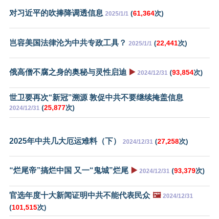
对习近平的吹捧降调透信息
(
61,364
次)
2025/1/1
岂容美国法律沦为中共专政工具？
(
22,441
次)
2025/1/1
俄高僧不腐之身的奥秘与灵性启迪
▶️
(
93,854
次)
2024/12/31
世卫要再次“新冠”溯源 敦促中共不要继续掩盖信息
(
25,877
次)
2024/12/31
2025年中共几大厄运难料（下）
(
27,258
次)
2024/12/31
“烂尾帝”搞烂中国 又一“鬼城”烂尾
▶️
(
93,379
次)
2024/12/31
官选年度十大新闻证明中共不能代表民众
🖼️
2024/12/31
(
101,515
次)