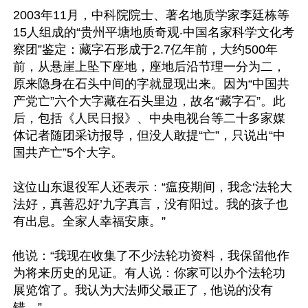
2003年11月，中科院院士、著名地质学家李廷栋等
15人组成的“贵州平塘地质奇观‧中国名家科学文化考
察团”鉴定：藏字石形成于2.7亿年前，大约500年
前，从悬崖上坠下座地，座地后沿节理一分为二，
原来隐身在石头中间的字就显现出来。因为“中国共
产党亡”六个大字藏在石头里边，故名“藏字石”。此
后，包括《人民日报》、中央电视台等二十多家媒
体记者随团采访报导，但没人敢提“亡”，只说出“中
国共产亡”5个大字。

这位山东退役军人还表示：“瘟疫期间，我念‘法轮大
法好，真善忍好’九字真言，没有阳过。我的孩子也
有出息。全家人幸福安康。”

他说：“我现在收集了不少法轮功资料，我保留他作
为将来历史的见证。有人说：你家可以办个法轮功
展览馆了。我认为大法师父最正了，他说的没有
错。”
