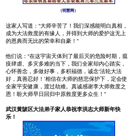
（明慧网）
这家人写道：“大师辛苦了！我们深感能明白真相，
成为大法救度的有缘人，并得到大师的爱护这无上
的恩典而无比的荣幸和自豪！”

他们说：“在这宇宙天体到了最后灭的危险时期，瘟
疫肆虐、多灾多难的当下，我们全家却内心踏实，
心怀善念，多做好事，多积福德，诚念‘法轮大法
好，真善忍好！’相信在大师的慈悲保护下，定会使
全家平安健康，渡过劫难。真诚感谢李大师救度之
恩！盼大师早日回归中原救度更多众生！”

武汉黄陂区大法弟子家人恭祝李洪志大师新年快
乐！