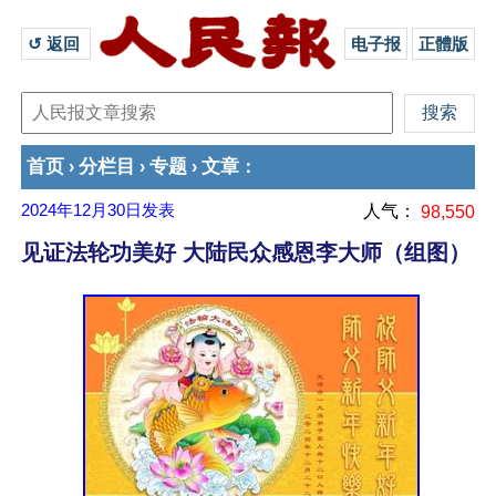
↺ 返回 
电子报
正體版
首页
分栏目
专题
文章
›
›
›
：
2024年12月30日
发表
人气：
98,550
见证法轮功美好 大陆民众感恩李大师（组图）