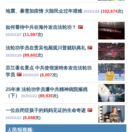
地震、暴雪加疫情 大陆民众过年艰难
(
102,674
次)
2025/1/28
如何看待中共在海外攻击法轮功？
🖼️
(
11,587
次)
2025/1/27
法轮功学员在贵宾包厢观川普就职典礼
🖼️
(
89,602
次)
2025/1/26
芬兰著名景点 中共使馆派特务攻击法轮功
学员
🖼️
(
6,007
次)
2025/1/25
25年来 法轮功学员遭中共精神病院摧残
（下）
(
89,935
次)
2025/1/22
一位自闭症孩子的妈妈见证的生命奇迹
🖼️
(
6,048
次)
2025/1/21
人民报视频: