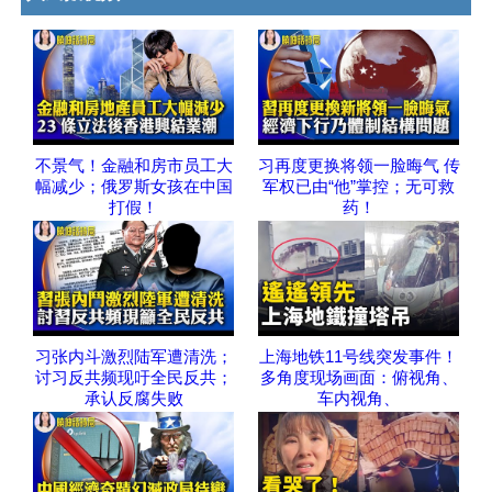
不景气！金融和房市员工大
习再度更换将领一脸晦气 传
幅减少；俄罗斯女孩在中国
军权已由“他”掌控；无可救
打假！
药！
习张内斗激烈陆军遭清洗；
上海地铁11号线突发事件！
讨习反共频现吁全民反共；
多角度现场画面：俯视角、
承认反腐失败
车内视角、