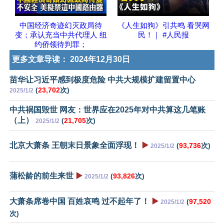
中国经济奇迹幻灭政局待
《人生如狗》引共鸣 看哭网
变；承认充当中共代理人 纽
民！｜ #人民报
约侨领待判罪；
更多文章导读：
2024年12月30日
苗华让习近平感到极度危险 中共大规模扩建留置中心
(
23,702
次)
2025/1/2
中共祸国毁世 网友：世界应在2025年对中共算这几笔账
（上）
(
21,705
次)
2025/1/2
北京大萧条 王朝末日景象全面浮现！
▶️
(
93,736
次)
2025/1/2
蒲松龄的前生来世
▶️
(
93,826
次)
2025/1/2
大萧条席卷中国 百姓哀鸣 过不起年了！
▶️
(
97,520
2025/1/2
次)