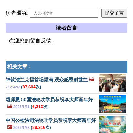
读者暱称:
读者留言
欢迎您的留言反馈。
相关文章：
神韵法兰克福首场爆满 观众感恩创世主
🖼️
(
87,604
次)
2025/2/7
颂师恩 50国法轮功学员恭祝李大师新年好
🖼️
(
6,213
次)
2025/1/31
中国公检法司法轮功学员恭祝李大师新年好
🖼️
(
89,216
次)
2025/1/28