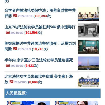
次)
台学者声援法轮功保护法：用善良对抗中共
邪恶
🖼️
(
102,393
次)
2024/10/10
山东76岁法轮功学员被枉判5年 狱中遭毒打
🖼️
(
101,598
次)
2024/10/9
美智库探讨中共跨国迫害的演变：从暴力到
阴险
🖼️
(
10,713
次)
2024/10/9
半年内 京沪至少三位法轮功学员遭迫害死
🖼️
(
9,623
次)
2024/10/7
北京法轮功学员朱颖狱中病重 美专家吁释
放
🖼️
(
8,666
次)
2024/10/5
人民报视频: