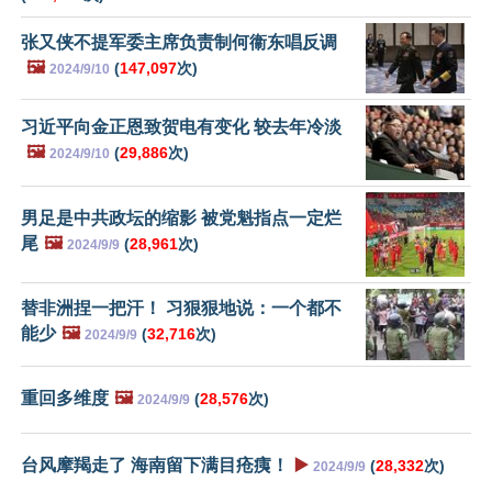
张又侠不提军委主席负责制何衞东唱反调
🖼️
(
147,097
次)
2024/9/10
习近平向金正恩致贺电有变化 较去年冷淡
🖼️
(
29,886
次)
2024/9/10
男足是中共政坛的缩影 被党魁指点一定烂
尾
🖼️
(
28,961
次)
2024/9/9
替非洲捏一把汗！ 习狠狠地说：一个都不
能少
🖼️
(
32,716
次)
2024/9/9
重回多维度
🖼️
(
28,576
次)
2024/9/9
台风摩羯走了 海南留下满目疮痍！
▶️
(
28,332
次)
2024/9/9