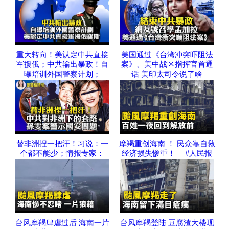
重大转向！美认定中共直接
美国通过《台湾冲突吓阻法
军援俄；中共输出暴政！自
案》、美中战区指挥官首通
曝培训外国警察计划；
话 美印太司令说了啥
替非洲捏一把汗！习说：一
摩羯重创海南 ！ 民众靠自救
个都不能少；情报专家：
经济损失惨重！｜ #人民报
台风摩羯肆虐过后 海南一片
台风摩羯登陆 豆腐渣大楼现