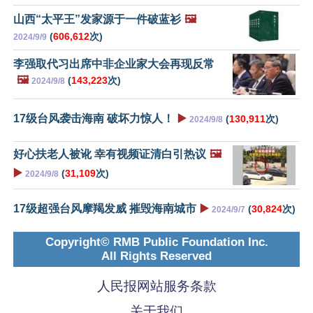
山西“太平王”发家源于一件破蓝衫
🖼️
(
606,612
次)
2024/9/9
李强取代习出席中非企业家大会再现反常
🖼️
(
143,223
次)
2024/9/8
17级台风袭击海南 破坏力惊人！
▶️
(
130,911
次)
2024/9/8
好心扶老人被讹 幸有视频证清白引热议
🖼️
▶️
(
31,109
次)
2024/9/8
17级超强台风摩羯发威 摧毁海南城市
▶️
(
30,824
次)
2024/9/7
Copyright© RMB Public Foundation Inc.
All Rights Reserved
人民报网站服务条款
关于我们