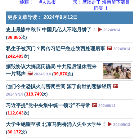
狼藉！｜ #人民报
形！摩羯走了 海南留下满目
疮痍 ！
更多文章导读：
2024年9月12日
史上最惨中秋节 中国几亿人不吃月饼了！
▶️
2024/9/14
(
36,885
次)
私生子被灭门？网传习近平急赴陕西处理后事
🖼️
2024/9/14
(
242,483
次)
撕毁协议大搞庞氏骗局 中共延后退休惹来
一片骂声
🖼️
(
39,976
次)
2024/9/14
他们今生恐惧火与密闭空间 源于前世的悲惨经历
🖼️
(
319,749
次)
2024/9/14
习近平提“党中央集中统一领导”不寻常
🖼️
2024/9/14
(
112,643
次)
大学生绝望至极 北京马驹桥涌入失业大学生！
▶️
2024/9/13
(
36,172
次)