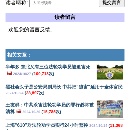
读者暱称:
读者留言
欢迎您的留言反馈。
相关文章：
半年多 东北又有三位法轮功学员被迫害死
🖼️
(
100,713
次)
2024/10/27
黑社会头子是公安局副局长 中共把“迫害”延用于全体官民
(
28,897
次)
2024/10/24
王友群：中共杀害法轮功学员的罪行必将被
清算
🖼️
(
15,785
次)
2024/10/20
上海“610”对法轮功学员实行24小时监控
(
11,368
2024/10/14