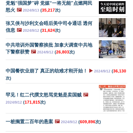
党魁“强国梦”碎 党媒“一将无能”点燃网民
怒火
🖼️
(
35,217
次)
2024/9/13
张又侠与沙利文会晤后美中司令通话 透何
信息
🖼️
(
31,624
次)
2024/9/12
中共培训外国警察挨批 加拿大调查中共地
下警察获赞
🖼️
(
26,803
次)
2024/9/12
中国餐饮业崩了 真正的劫难才刚开始！
▶️
(
36,130
2024/9/12
次)
罕见！红二代撰文怒骂党魁是卖国贼
🖼️
(
171,815
次)
2024/9/12
一桩搁置二百年的悬案
🖼️
(
609,896
次)
2024/9/12