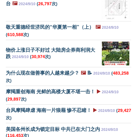
台
🖼️
(
26,797
次)
2024/9/10
敬天重德经世济民的“华夏第一相”（上）
🖼️
2024/9/10
(
610,588
次)
物价上涨日子不好过 大陆房企券商利润大
跌
(
30,974
次)
2024/9/10
为什么现在做善事的人越来越少？
🖼️
📝
(
483,258
2024/9/10
次)
摩羯重创海南 光鲜的高楼大厦不堪一击！
▶️
2024/9/10
(
29,897
次)
台风摩羯肆虐 海南一片狼藉 惨不忍睹！
▶️
(
29,427
2024/9/10
次)
美国各州长成为锁定目标 中共已在大门之内
2024/9/10
(
116,453
次)