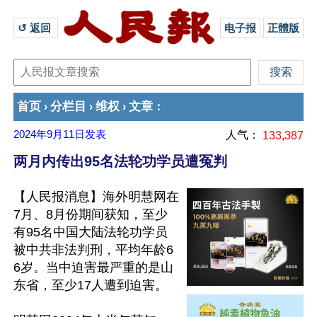
↺ 返回 
电子报
正體版
首页
分栏目
维权
文章
›
›
›
：
2024年9月11日
发表
人气：
133,387
两月内传出95名法轮功学员遭冤判
【人民报消息】海外明慧网在
7月、8月份期间获知，至少
有95名中国大陆法轮功学员
被中共非法判刑，平均年龄6
6岁。当中迫害最严重的是山
东省，至少17人遭到迫害。
