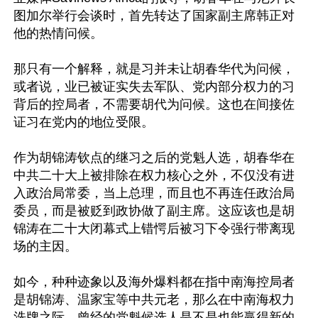
图加尔举行会谈时，首先转达了国家副主席韩正对
他的热情问候。

那只有一个解释，就是习并未让胡春华代为问候，
或者说，业已被证实失去军队、党内部分权力的习
背后的控局者，不需要胡代为问候。这也在间接佐
证习在党内的地位受限。

作为胡锦涛钦点的继习之后的党魁人选，胡春华在
中共二十大上被排除在权力核心之外，不仅没有进
入政治局常委，当上总理，而且也不再连任政治局
委员，而是被贬到政协做了副主席。这应该也是胡
锦涛在二十大闭幕式上错愕后被习下令强行带离现
场的主因。

如今，种种迹象以及海外爆料都在指中南海控局者
是胡锦涛、温家宝等中共元老，那么在中南海权力
洗牌之际，曾经的党魁候选人是不是也能赢得新的