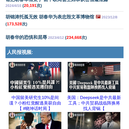
(
20,191
次)
2024/4/10
胡锦涛托孤无效 胡春华为表忠毁文革博物馆
🖼️
2023/12/8
(
173,528
次)
胡春华的恐惧和屈辱
(
234,668
次)
2023/4/12
人民报视频:
中国留美研究生10%是间
美国：Deepseek是中共最新
谍？小粉红觉醒逃美获自由
工具；中共贸易战临阵换将
【 #晓坤话时局 】
找人背锅【