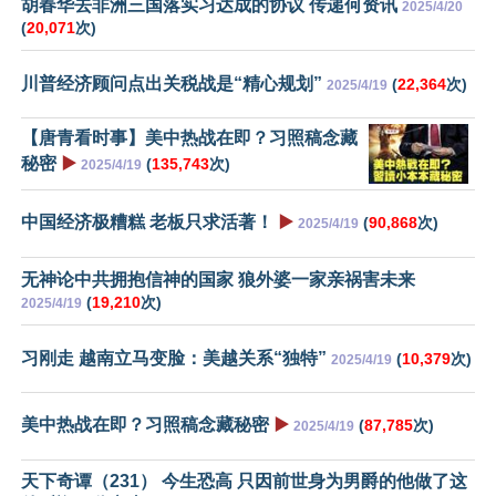
胡春华去非洲三国落实习达成的协议 传递何资讯
2025/4/20
(
20,071
次)
川普经济顾问点出关税战是“精心规划”
(
22,364
次)
2025/4/19
【唐青看时事】美中热战在即？习照稿念藏
秘密
▶️
(
135,743
次)
2025/4/19
中国经济极糟糕 老板只求活著！
▶️
(
90,868
次)
2025/4/19
无神论中共拥抱信神的国家 狼外婆一家亲祸害未来
(
19,210
次)
2025/4/19
习刚走 越南立马变脸：美越关系“独特”
(
10,379
次)
2025/4/19
美中热战在即？习照稿念藏秘密
▶️
(
87,785
次)
2025/4/19
天下奇谭（231） 今生恐高 只因前世身为男爵的他做了这