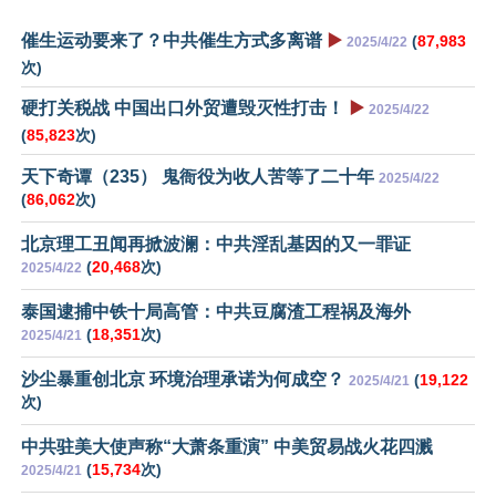
催生运动要来了？中共催生方式多离谱
▶️
(
87,983
2025/4/22
次)
硬打关税战 中国出口外贸遭毁灭性打击！
▶️
2025/4/22
(
85,823
次)
天下奇谭（235） 鬼衙役为收人苦等了二十年
2025/4/22
(
86,062
次)
北京理工丑闻再掀波澜：中共淫乱基因的又一罪证
(
20,468
次)
2025/4/22
泰国逮捕中铁十局高管：中共豆腐渣工程祸及海外
(
18,351
次)
2025/4/21
沙尘暴重创北京 环境治理承诺为何成空？
(
19,122
2025/4/21
次)
中共驻美大使声称“大萧条重演” 中美贸易战火花四溅
(
15,734
次)
2025/4/21