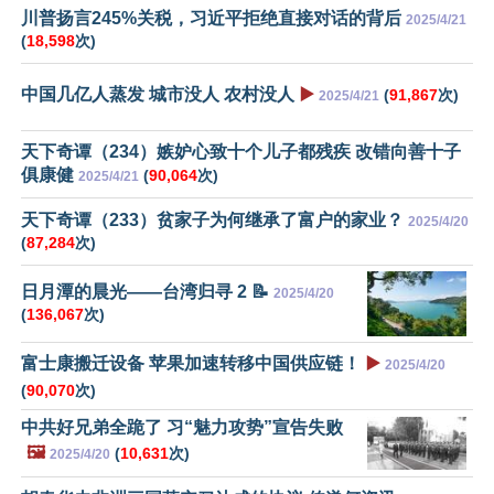
川普扬言245%关税，习近平拒绝直接对话的背后
2025/4/21
(
18,598
次)
中国几亿人蒸发 城市没人 农村没人
▶️
(
91,867
次)
2025/4/21
天下奇谭（234）嫉妒心致十个儿子都残疾 改错向善十子
俱康健
(
90,064
次)
2025/4/21
天下奇谭（233）贫家子为何继承了富户的家业？
2025/4/20
(
87,284
次)
日月潭的晨光——台湾归寻 2 📝
2025/4/20
(
136,067
次)
富士康搬迁设备 苹果加速转移中国供应链！
▶️
2025/4/20
(
90,070
次)
中共好兄弟全跪了 习“魅力攻势”宣告失败
🖼️
(
10,631
次)
2025/4/20