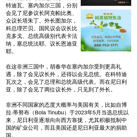
特迪瓦、塞内加尔三国，分别
会见了尼参议长阿克帕比奥、
众议长塔朱丁、外长图加尔，
科总理芒贝、国民议会议长比
克多戈、总统高级别代表卡法
纳，塞总统法耶、议长恩迪亚
耶。

在这非洲三国中，胡春华在塞内加尔受到更高礼
遇，除了会见议长外，还得以会见总统。在科特迪
瓦次之，会见了总理和总统高级代表。而在尼日利
亚，除了会见了两位议长外，只见到了外长。

非洲不同国家的态度大概率与美国有关，比如自博
拉‧蒂努布（Bola Tinubu）于2023年5月当选总统以
来，尼日利亚逐渐向向西方靠拢，尤其积极抵制中
国的矿业公司，而且美国还是尼日利亚最大的捐助
国。
