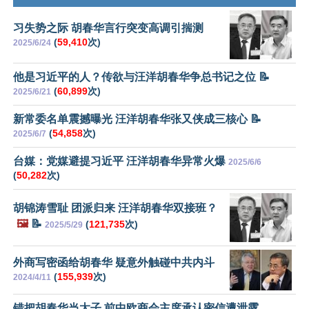
习失势之际 胡春华言行突变高调引揣测
(
59,410
次)
2025/6/24
他是习近平的人？传欲与汪洋胡春华争总书记之位 📝
(
60,899
次)
2025/6/21
新常委名单震撼曝光 汪洋胡春华张又侠成三核心 📝
(
54,858
次)
2025/6/7
台媒：党媒避提习近平 汪洋胡春华异常火爆
2025/6/6
(
50,282
次)
胡锦涛雪耻 团派归来 汪洋胡春华双接班？
🖼️
📝
(
121,735
次)
2025/5/29
外商写密函给胡春华 疑意外触碰中共内斗
(
155,939
次)
2024/4/11
错把胡春华当太子 前中欧商会主席承认密信遭泄露