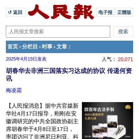
↺ 返回 
电子报
正體版
首页
分栏目
时事
文章
›
›
›
：
2025年4月19日
发表
人气：
20,071
胡春华去非洲三国落实习达成的协议 传递何资
讯
梅凌霜
【人民报消息】据中共官媒新
华社4月17日报导，刚刚在安
徽调研完的中共全国政协副主
席胡春华于4月8日至17日，
率团访问了非洲尼日利亚、科