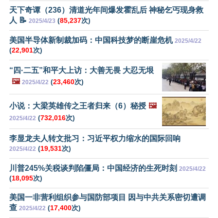
天下奇谭（236）清道光年间爆发霍乱后 神秘乞丐现身救
人 📝
(
85,237
次)
2025/4/23
美国半导体新制裁加码：中国科技梦的断崖危机
2025/4/22
(
22,901
次)
“四·二五”和平大上访：大善无畏 大忍无垠
🖼️
(
23,460
次)
2025/4/22
小说：大梁英雄传之王者归来（6）秘授
🖼️
(
732,016
次)
2025/4/22
李显龙夫人转文批习：习近平权力缩水的国际回响
(
19,531
次)
2025/4/22
川普245%关税谈判陷僵局：中国经济的生死时刻
2025/4/22
(
18,095
次)
美国一非营利组织参与国防部项目 因与中共关系密切遭调
查
(
17,400
次)
2025/4/22