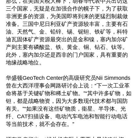
那么，在美国关税大棒下，胡春华代表中共出访这
三个国家，无疑是在加强合作的幌子下，为了获取
非洲更多的资源，为美国即将到来的更猛烈制裁做
准备。三国中尼日利亚矿产资源较丰富，主要有石
油、天然气、金、铅锌、锡、铌钽、铁矿等，科特
迪瓦固体矿产资源最突出的是金和镍，塞内加尔矿
产则主要有磷酸盐、铁、黄金、铜、钻石、钛等。
此外，塞内加尔还是西非的门户国家，具有重要的
地缘战略地位。

华盛顿GeoTech Center的高级研究员Nii Simmonds
曾在大西洋理事会网路研讨会上说：“下一次工业革
命将基于关键矿物和稀土矿物。”“其中许多矿物，如
钽，都是战略物资，因为大多数现代技术都与国防
有关。”“如果没有这些矿物质，衞星、半导体、光
纤、CAT扫描设备、电动汽车电池和智能行动电话
等当前技术，就不会存在。”
