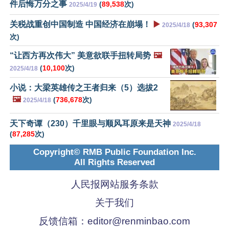
件后悔万分之事
(
89,538
次)
2025/4/19
关税战重创中国制造 中国经济在崩塌！
▶️
(
93,307
2025/4/18
次)
“让西方再次伟大” 美意欲联手扭转局势
🖼️
(
10,100
次)
2025/4/18
小说：大梁英雄传之王者归来（5）选拔2
🖼️
(
736,678
次)
2025/4/18
天下奇谭（230）千里眼与顺风耳原来是天神
2025/4/18
(
87,285
次)
Copyright© RMB Public Foundation Inc.
All Rights Reserved
人民报网站服务条款
关于我们
反馈信箱：
editor@renminbao.com