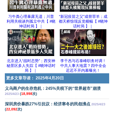
习牛粪心理暴露无遗；川普
“新冠疫苗之父”成替罪羊；成
利用关税谈判孤立中共【 #晓
都天桥惊现反党横幅【 #晓坤
坤话时局 】｜
话时局 】｜
北京进入“战时态势”；西安神
李干杰与石泰峰职务对调！
秘景区多人失踪【 #晓坤话时
中共人事大地震？四中全会
局 】｜
迟迟不开内幕曝光！
更多文章导读：
2025年4月20日
义乌商户的生存危机：245%关税下的“世界超市”崩溃
(
18,998
次)
2025/4/23
深圳房价暴跌27%引抗议：经济寒冬的民怨沸点
2025/4/23
(
22,092
次)