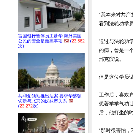
“我本来对共
看到法轮功学员
富国银行暂停员工赴华 海外美国
通过与法轮功
公民的安全是最高事项
🖼️
(
23,562
次)
的病，曾是一
邢克滨说。

但是这位学员话
工作后，喜欢
共和党领袖推出法案 要求华盛顿
切断与北京的姊妹市关系
🖼️
想著学学气功
(
23,272
次)
后，他打坐的
“那时很害怕