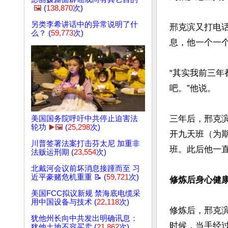
🖼️
(
138,870
次)
另类李希讲话中的异常说明了什
邢克滨又打电
么？ (
59,773
次)
息，他一个一
“其实我前三
吧。”他说。

三年后，邢克滨
美国国务院呼吁中共停止迫害法
轮功
▶️🖼️
(
25,298
次)
开九天班（为
川普签署法案打击芬太尼 加重非
班。此后他一
法贩运刑期 (
23,554
次)
北戴河会议前坏消息接踵而至 习
近平豪赌危机重重 📝 (
59,721
次)
修炼后身心健
美国FCC拟议新规 禁海底电缆采
用中国设备与技术 (
22,118
次)
修炼后，邢克
犹他州长向中共发出明确讯息：
时候，当手经
犹他土地不容买卖 (
21,862
次)