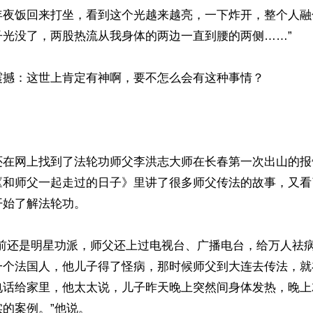
年夜饭回来打坐，看到这个光越来越亮，一下炸开，整个人融
光没了，两股热流从我身体的两边一直到腰的两侧……”

震撼：这世上肯定有神啊，要不怎么会有这种事情？

还在网上找到了法轮功师父李洪志大师在长春第一次出山的报
《和师父一起走过的日子》里讲了很多师父传法的故事，又看
始了解法轮功。

以前还是明星功派，师父还上过电视台、广播电台，给万人祛
一个法国人，他儿子得了怪病，那时候师父到大连去传法，就
电话给家里，他太太说，儿子昨天晚上突然间身体发热，晚上
的案例。”他说。
