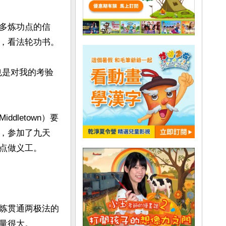
多炼功点的信
，看法轮功书。

也是对我的考验
letown）要
，参加了九天
点做义工。

炼贯通两极法的
很大。
