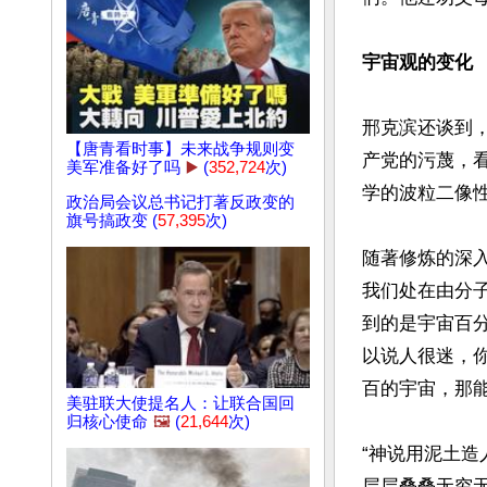
宇宙观的变化
邢克滨还谈到，
【唐青看时事】未来战争规则变
产党的污蔑，
美军准备好了吗
▶️
(
352,724
次)
学的波粒二像性
政治局会议总书记打著反政变的
旗号搞政变 (
57,395
次)
随著修炼的深
我们处在由分
到的是宇宙百
以说人很迷，
百的宇宙，那能
美驻联大使提名人：让联合国回
归核心使命
🖼️
(
21,644
次)
“神说用泥土造
层层叠叠无穷