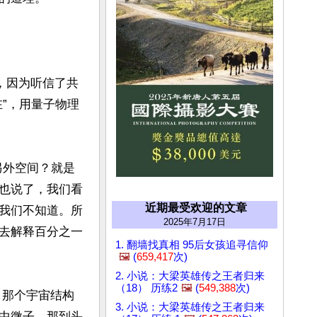
，因为听信了共
”，用量子物理
另外空间？就是
也说了，我们看
近期最受欢迎的文章
我们不知道。所
2025年7月17日
去解释百分之一
1. 翻墙找真相 95后女孩追寻信仰
🖼️
(
659,417
次)
2. 小说：大梁英雄传之王者归来
（18） 历练2
🖼️
(
549,388
次)
，那个宇宙结构
3. 小说：大梁英雄传之王者归来
中微子，那到头