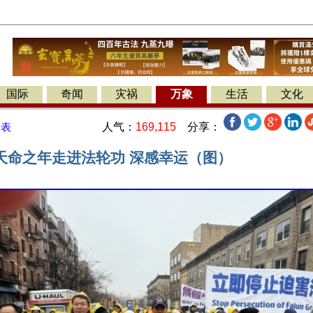
国际
奇闻
灾祸
万象
生活
文化
人气：
169,115
分享：
发表
天命之年走进法轮功 深感幸运（图）