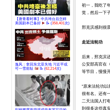
初一，我吃了
觉，然后一下子
【唐青看时事】中共垮台后怎样
美国剧本已备好
▶️
📝 (
358,401
次)
邢克滨感到很
走近法轮功
后来，邢克滨
公安部高官在
逸风：拿回东北亚失地 习近平或
可一雪前耻
🖼️
📝 (
62,214
次)
等节目，慢慢开
“原来法轮功
很有名。还有
二天法国人打
到很多这些真实
彭丽媛露面辟谣或尚有其它目的