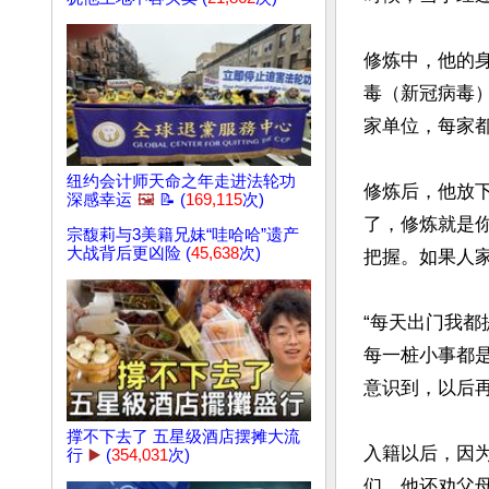
修炼中，他的
毒（新冠病毒
家单位，每家
纽约会计师天命之年走进法轮功
修炼后，他放
深感幸运
🖼️
📝 (
169,115
次)
了，修炼就是
宗馥莉与3美籍兄妹“哇哈哈”遗产
大战背后更凶险 (
45,638
次)
把握。如果人家
“每天出门我
每一桩小事都
意识到，以后再
撑不下去了 五星级酒店摆摊大流
入籍以后，因
行
▶️
(
354,031
次)
们。他还劝父