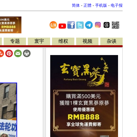
简体
-
正體
-
手机版
-
电子报
专题
寰宇
维权
视频
杂谈