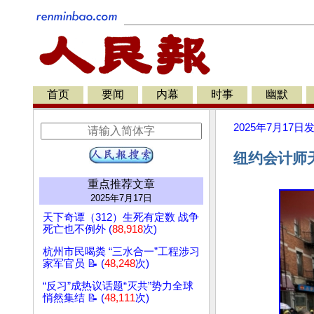
首页
要闻
内幕
时事
幽默
2025年7月17日
纽约会计师
重点推荐文章
2025年7月17日
天下奇谭（312）生死有定数 战争
死亡也不例外 (
88,918
次)
杭州市民喝粪 “三水合一”工程涉习
家军官员 📝 (
48,248
次)
“反习”成热议话题“灭共”势力全球
悄然集结 📝 (
48,111
次)