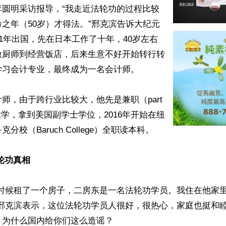
李圆明采访报导，“我走近法轮功的过程比较
之年（50岁）才得法。”邢克滨告诉大纪元
01年出国，先在日本工作了十年，40岁左右
做厨师到经营饭店，后来生意不好开始转行转
习会计专业，最终成为一名会计师。

师，由于跨行业比较大，他先是兼职（part 
区大学，拿到美国副学士学位，2016年开始在纽
校（Baruch College）全职读本科。

轮功真相
的时候租了一个房子，二房东是一名法轮功学员。我住在他家
”邢克滨表示，这位法轮功学员人很好，很热心，家庭也挺和
为什么国内给你们这么造谣？
