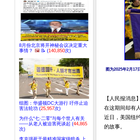
8月份北京将开神秘会议决定重大
事情？
🖼️
📝 (
140,850
次)
图为2025年2
【人民报消息】
组图：华盛顿DC大游行 吁停止迫
在这期间却有
害法轮功 (
25,957
次)
近日，美国纽
为什么“七·二零”与每个世人有关
——从老人被迫害死谈起 (
44,865
的故事。

次)
李克强死于最精准国家级暗杀 上