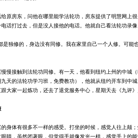
话给原房东，问他在哪里能学法轮功，房东提供了明慧网上很
个电话打过去，但是没人接他的电话。他就自己看法轮功录像
年都是独修的，身边没有同修。我在家里自己一个人修。可能
慢慢接触到法轮功同修。有一天，他看到纽约上州的中城（Midd
期九天的法轮功学习班，免费教功），他就从纽约开车到中城
直跟大家一起炼功，还去了退党服务中心，星期天去《九评》
康
滨的身体有很多不一样的感受。打坐的时候，感觉人往上颠；
过眼睛，虽然闭著眼，但觉得手就像发光一样，感觉手上的能量