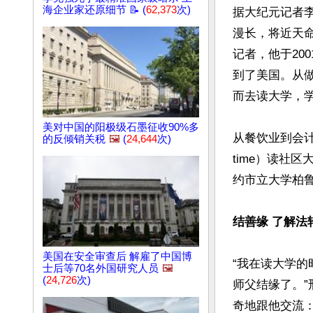
海企业家还原细节 📝 (
62,373
次)
据大纪元记者
漫长，将近天命
记者，他于20
到了美国。从
而去读大学，学
美对中国的阳极级石墨征收90%多
从餐饮业到会计
的反倾销关税
🖼️
(
24,644
次)
time）读社
约市立大学柏鲁克分
结善缘 了解法
美国在安全审查后 解雇了中国博
“我在读大学
士后等70名外国研究人员
🖼️
(
24,726
次)
师父结缘了。
奇地跟他交流：