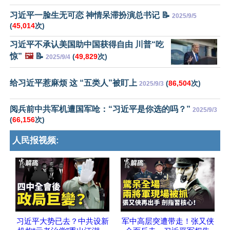
习近平一脸生无可恋 神情呆滞扮演总书记 📝
2025/9/5
(
45,014
次)
习近平不承认美国助中国获得自由 川普“吃
惊”
🖼️
📝
(
49,829
次)
2025/9/4
给习近平惹麻烦 这 “五类人”被盯上
(
86,504
次)
2025/9/3
阅兵前中共军机遭国军呛：“习近平是你选的吗？”
2025/9/3
(
66,156
次)
人民报视频:
习近平大势已去？中共设新
军中高层突遭带走！张又侠