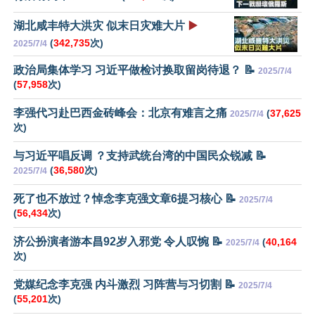
湖北咸丰特大洪灾 似末日灾难大片
▶️
(
342,735
次)
2025/7/4
政治局集体学习 习近平做检讨换取留岗待退？ 📝
2025/7/4
(
57,958
次)
李强代习赴巴西金砖峰会：北京有难言之痛
(
37,625
2025/7/4
次)
与习近平唱反调 ？支持武统台湾的中国民众锐减 📝
(
36,580
次)
2025/7/4
死了也不放过？悼念李克强文章6提习核心 📝
2025/7/4
(
56,434
次)
济公扮演者游本昌92岁入邪党 令人叹惋 📝
(
40,164
2025/7/4
次)
党媒纪念李克强 内斗激烈 习阵营与习切割 📝
2025/7/4
(
55,201
次)