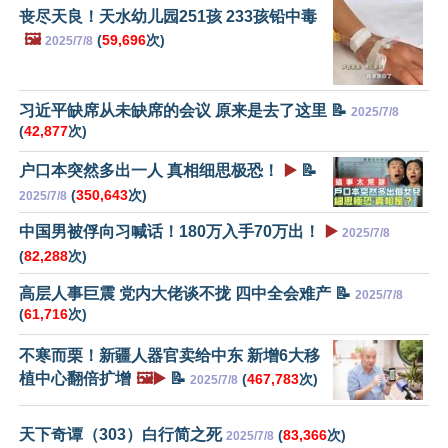
丧尽天良！天水幼儿园251孩 233孩铅中毒
🖼️
(
59,696
次)
2025/7/8
习近平缺席从未缺席的会议 原来是去了这里 📝
2025/7/8
(
42,877
次)
户口本突然多出一人 真相细思极恐！
▶️
📝
(
350,643
次)
2025/7/8
中国男被俘向习喊话！180万入手70万出！
▶️
2025/7/8
(
82,288
次)
高层人事巨震 党内大佬谈不拢 四中全会难产 📝
2025/7/8
(
61,716
次)
不寒而栗！新疆人器官卖给中东 新增6大移
植中心翻倍扩增
🖼️▶️
📝
(
467,783
次)
2025/7/8
天下奇谭（303）白行简之死
(
83,366
次)
2025/7/8