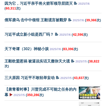
因为它，习近平亲手将火箭军领导层团灭 📝
2025/7/6
(
60,311
次)
俄军袭乌 击中中领馆 王毅谎言被戳穿 📝
(
39,366
次)
2025/7/6
习近平成立新小组是西厂吗？ 📝
(
42,596
次)
2025/7/6
天下奇谭（302）神秘小孩
(
83,396
次)
2025/7/6
王毅欧盟惹祸 被逼说实话又撒弥天大谎 📝
(
38,822
2025/7/5
次)
三大原因 习近平不敢轻举妄动 📝
(
43,837
次)
2025/7/5
【唐青看时事】川普完成不可能之任务的内
幕
▶️
(
350,286
次)
2025/7/5