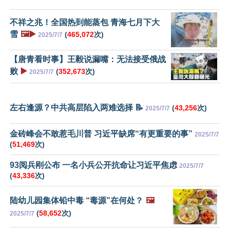
不祥之兆！全国热到能蒸包 青海七月下大
雪
🖼️▶️
(
465,072
次)
2025/7/7
【唐青看时事】王毅说漏嘴：无法接受俄战
败
▶️
(
352,673
次)
2025/7/7
左右逢源？中共高层陷入两难选择 📝
(
43,256
次)
2025/7/7
金砖峰会不敢惹毛川普 习近平缺席“有更重要的事”
2025/7/7
(
51,469
次)
93阅兵刚公布 一名小兵公开抗命让习近平焦虑
2025/7/7
(
43,336
次)
陆幼儿园集体铅中毒 “毒源”在何处？
🖼️
(
58,652
次)
2025/7/7