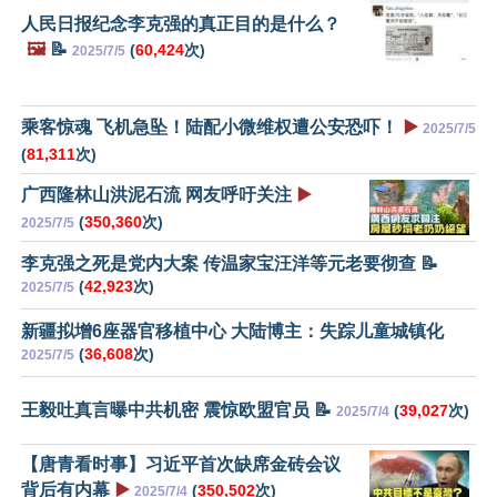
人民日报纪念李克强的真正目的是什么？
🖼️
📝
(
60,424
次)
2025/7/5
乘客惊魂 飞机急坠！陆配小微维权遭公安恐吓！
▶️
2025/7/5
(
81,311
次)
广西隆林山洪泥石流 网友呼吁关注
▶️
(
350,360
次)
2025/7/5
李克强之死是党内大案 传温家宝汪洋等元老要彻查 📝
(
42,923
次)
2025/7/5
新疆拟增6座器官移植中心 大陆博主：失踪儿童城镇化
(
36,608
次)
2025/7/5
王毅吐真言曝中共机密 震惊欧盟官员 📝
(
39,027
次)
2025/7/4
【唐青看时事】习近平首次缺席金砖会议
背后有内幕
▶️
(
350,502
次)
2025/7/4