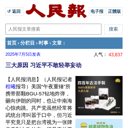
↺ 返回 
电子报
正體版
首页
分栏目
时事
文章
›
›
›
：
2025年7月5日
发表
人气：
43,837
三大原因 习近平不敢轻举妄动
【人民报消息】（人民报记者
程曦
报导）美国“午夜重锤”所
携带那颗BGU-57钻地炸弹，
砸向伊朗的同时，也让中南海
心惊肉跳。共产党虽然经常将
武统台湾叫嚣于口中，但习近
平究竟只是把台湾视为一张牌