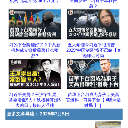
机构“元老治党”重出江湖，
全面反击，习近平军权告
急？
习的下台阶铺好了？中共新
五大烦恼令习近平很痛苦；
机构成立背后藏著什么秘
2025“中国制造”惨不忍睹【 #
密？
晓坤话时局
习近平失势？王沪宁出局、
苗华下台习成为弃子；美高
常委增至9人！铁板神算爆5
官爆料：习将下台【 #晓坤话
大凶日，接班人浮现
时局 】｜
更多文章导读：
2025年7月5日