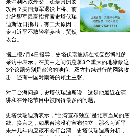
来牵制内政外交，还是真的要
攻台？美国海军退役上将、前
北约盟军最高指挥官史塔伏瑞
迪斯近日指出，有三大原因，
令习近平不敢轻举妄动，贸然
攻台。

据上报7月4日报导，史塔伏瑞迪斯在接受彭博社的
采访中表示，在美中之间仍悬著3个重大的地缘政这
3个议题分别是台湾的地位、双方持续进行的网路攻
击，还有中国对南海的领土主张。

对于台海问题，史塔伏瑞迪斯说，这是他最近在演
讲和在评论节目中被问得最多的问题。

史塔伏瑞迪斯表示，“台湾宣布独立”是北京当局的底
线。换言之，如果台湾没有宣布独立，那么习近平
未来几年内应该不会打台湾。史塔伏瑞迪斯分析，