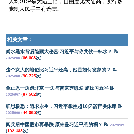
人均GDP是大陆三倍，自由度比大陆高，实行多
党制人民手中有选票。
相关文章：
粪水黑水背后隐藏大秘密 习近平与你共饮一杯水？ 📝
(
66,603
次)
2025/9/8
这个女人的地位比习近平还高，她是如何发家的？ 📝
(
96,725
次)
2025/9/8
金正恩一边怨北京 一边与普京秀恩爱 施压习近平 📝
(
67,502
次)
2025/9/7
细思极恐：追求永生，习近平掌控超10亿器官供体库 📝
(
44,065
次)
2025/9/6
阅兵后中国股市再暴跌 原来是习近平惹的祸？ 📝
2025/9/5
(
102,488
次)