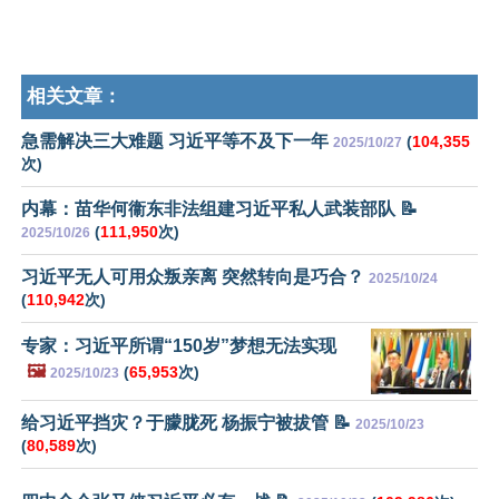
相关文章：
急需解决三大难题 习近平等不及下一年
(
104,355
2025/10/27
次)
内幕：苗华何衞东非法组建习近平私人武装部队 📝
(
111,950
次)
2025/10/26
习近平无人可用众叛亲离 突然转向是巧合？
2025/10/24
(
110,942
次)
专家：习近平所谓“150岁”梦想无法实现
🖼️
(
65,953
次)
2025/10/23
给习近平挡灾？于朦胧死 杨振宁被拔管 📝
2025/10/23
(
80,589
次)