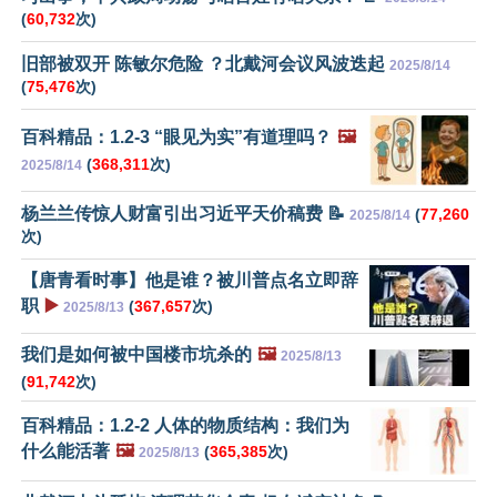
(
60,732
次)
旧部被双开 陈敏尔危险 ？北戴河会议风波迭起
2025/8/14
(
75,476
次)
百科精品：1.2-3 “眼见为实”有道理吗？
🖼️
(
368,311
次)
2025/8/14
杨兰兰传惊人财富引出习近平天价稿费 📝
(
77,260
2025/8/14
次)
【唐青看时事】他是谁？被川普点名立即辞
职
▶️
(
367,657
次)
2025/8/13
我们是如何被中国楼市坑杀的
🖼️
2025/8/13
(
91,742
次)
百科精品：1.2-2 人体的物质结构：我们为
什么能活著
🖼️
(
365,385
次)
2025/8/13