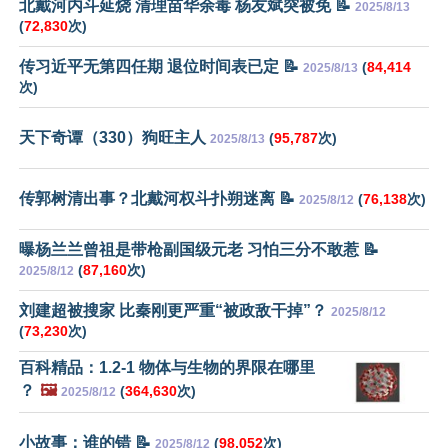
北戴河内斗延烧 清理苗华余毒 杨友斌突被免 📝
2025/8/13
(
72,830
次)
传习近平无第四任期 退位时间表已定 📝
(
84,414
2025/8/13
次)
天下奇谭（330）狗旺主人
(
95,787
次)
2025/8/13
传郭树清出事？北戴河权斗扑朔迷离 📝
(
76,138
次)
2025/8/12
曝杨兰兰曾祖是带枪副国级元老 习怕三分不敢惹 📝
(
87,160
次)
2025/8/12
刘建超被搜家 比秦刚更严重“被政敌干掉”？
2025/8/12
(
73,230
次)
百科精品：1.2-1 物体与生物的界限在哪里
？
🖼️
(
364,630
次)
2025/8/12
小故事：谁的错 📝
(
98,052
次)
2025/8/12