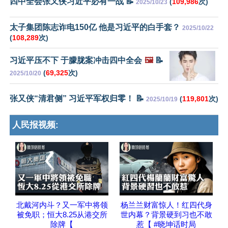
四中全会张又侠习近平必有一战 📝
(
109,986
次)
2025/10/23
太子集团陈志诈电150亿 他是习近平的白手套？
2025/10/22
(
108,289
次)
习近平压不下 于朦胧案冲击四中全会
🖼️
📝
(
69,325
次)
2025/10/20
张又侠“清君侧” 习近平军权归零！ 📝
(
119,801
次)
2025/10/19
人民报视频:
北戴河内斗？又一军中将领
杨兰兰财富惊人！红四代身
被免职；恒大8.25从港交所
世内幕？背景硬到习也不敢
除牌【
惹【 #晓坤话时局