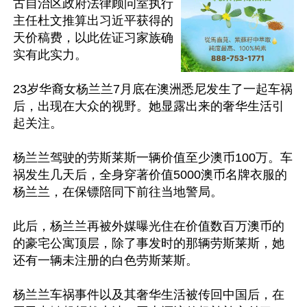
古自治区政府法律顾问室执行
主任杜文推算出习近平获得的
天价稿费，以此佐证习家族确
实有此实力。

23岁华裔女杨兰兰7月底在澳洲悉尼发生了一起车祸
后，出现在大众的视野。她显露出来的奢华生活引
起关注。

杨兰兰驾驶的劳斯莱斯一辆价值至少澳币100万。车
祸发生几天后，全身穿著价值5000澳币名牌衣服的
杨兰兰，在保镖陪同下前往当地警局。

此后，杨兰兰再被外媒曝光住在价值数百万澳币的
的豪宅公寓顶层，除了事发时的那辆劳斯莱斯，她
还有一辆未注册的白色劳斯莱斯。

杨兰兰车祸事件以及其奢华生活被传回中国后，在