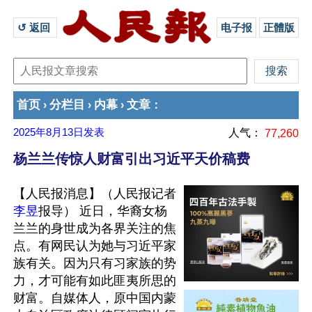
↺ 返回 
电子报
正體版
首页
分栏目
内幕
文章
›
›
›
：
2025年8月13日
发表
人气：
77,260
杨兰兰传惊人财富引出习近平天价稿费
【人民报消息】（人民报记者
李昱
报导） 近日，华裔女杨
兰兰的身世成为各界关注的焦
点。有网民认为她与习近平家
族有关。因为只有习家族的势
力，才可能有如此匪夷所思的
财富。自媒体人，原中国内蒙