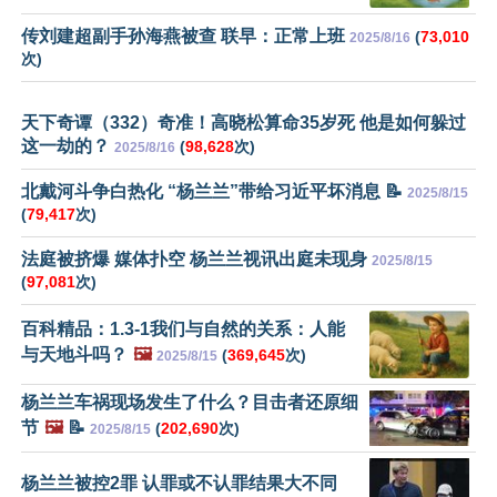
传刘建超副手孙海燕被查 联早：正常上班
(
73,010
2025/8/16
次)
天下奇谭（332）奇准！高晓松算命35岁死 他是如何躲过
这一劫的？
(
98,628
次)
2025/8/16
北戴河斗争白热化 “杨兰兰”带给习近平坏消息 📝
2025/8/15
(
79,417
次)
法庭被挤爆 媒体扑空 杨兰兰视讯出庭未现身
2025/8/15
(
97,081
次)
百科精品：1.3-1我们与自然的关系：人能
与天地斗吗？
🖼️
(
369,645
次)
2025/8/15
杨兰兰车祸现场发生了什么？目击者还原细
节
🖼️
📝
(
202,690
次)
2025/8/15
杨兰兰被控2罪 认罪或不认罪结果大不同