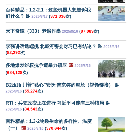
百科精品：1.2-2.1：这些机器人想告诉我
们什么？ 📝
(
371,336
次)
2025/8/17
天下奇谭（333）老翁作祟
(
97,089
次)
2025/8/16
李强讲话透端倪 北戴河密会对习已有结论？ 📝
2025/8/16
(
82,292
次)
多地爆发维权抗争遭暴力镇压
🖼️
2025/8/16
(
684,128
次)
B2压顶 川普“贴心”安抚 普京笑的尴尬（视频链接） 📝
(
55,274
次)
2025/8/16
RTI：兵变政变正在进行 习近平可能有三种结局 📝
(
84,543
次)
2025/8/16
百科精品：1.3-2物质生命的多样性、温度
（一）
🖼️
(
370,644
次)
2025/8/16