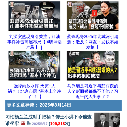
刘源突然现身引关注；江油
蔡奇现身2025年北戴河引猜
事件冲击高层布局【 #晓坤话
测；造反？网友：发钱不如
时局 】｜
发枪【
强降雨放水库 天灾+人
马兴瑞是习近平与彭丽媛的
祸？！北京市民:“基本上全冲
人？彭丽媛都保不了他？习
了”！【
近平的人出事了？
更多文章导读：
2025年8月14日
习怕杨兰兰成对手把柄？传王小洪下令谁查
谁坐牢
🖼️
📝
(
105,818
次)
2025/8/17