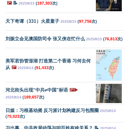
🖼️
📝
(
197,303
次)
2025/8/15
天下奇谭（331）火星童子
(
97,756
次)
2025/8/15
刘振立会见澳国防司令 张又侠在忙什么
(
76,813
次)
2025/8/15
美军若协管澎湖 打造第二个香港 习何去何
从
🖼️
(
91,433
次)
2025/8/14
河北街头出现“中共≠中国”标语
🖼️▶️
(
189,657
次)
2025/8/14
日媒：习根基动摇 反习派计划构建反习包围圈
2025/8/14
(
75,023
次)
习出事，中共政局动荡与咱百姓有啥关系？ 📝
2025/8/14