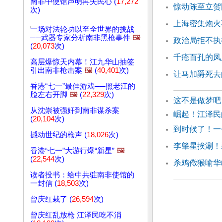
南非中使馆声明再失民心 (
17,272
惊动陈至立贺
次)
上海密集炮火
一场对法轮功以至全世界的挑战
──武器专家分析南非黑枪事件
🖼️
政治局拒不执
(
20,073
次)
千疮百孔的凤
高层爆惊天内幕！江九华山抽签
引出南非枪击案
🖼️
(
40,401
次)
让马加爵死去
香港“七一”最佳游戏──照老江的
脸左右开脚
🖼️
(
22,329
次)
这不是做梦吧
从沈崇被强奸到南非谋杀案
崛起！江泽民
(
20,104
次)
到时候了！一
撼动世纪的枪声 (
18,026
次)
李肇星挨涮！
香港“七一”大游行爆“新星”
🖼️
(
22,544
次)
杀鸡儆猴喻华
读者投书：给中共驻南非使馆的
一封信 (
18,503
次)
曾庆红栽了 (
26,594
次)
曾庆红乱放枪 江泽民吃不消