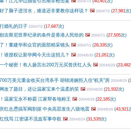
幕！江九华山抽签引出南非枪击案
🖼️
(
40,401
次)
2004/7/3
好了脑子进泔水，难道还非要教你这样说？
🖼️
(
27,981
次
2004/7/2
行婚礼的日子
(
17,687
次)
2004/7/2
创吉斯尼世界纪录的条件是香港人民给的
🖼️
(
27,505
次)
2004/7/1
了！董建华和众官的面部精采镜头
🖼️
(
28,335
次)
2004/7/1
！谁授权让新华网今天出这招儿？
🖼️
(
21,051
次)
2004/6/30
一个秘密！有人扬言出200万元买曾庆红人头
🖼️
(
23,482
2004/6/29
700万美元重金收买台湾杀手 胡锦涛婉拒入住“机关”房
(
2004/6/29
网改了题目，还让温家宝来个温柔的笑
🖼️
(
21,932
次)
2004/6/28
！温家宝永不称霸 江家帮各地称王
🖼️
(
22,185
次)
2004/6/28
庆红怂恿搞军阀割据 中央高层发生八级地震
🖼️
(
43,921
2004/6/26
红找骂 江密谋不流血军事夺权
🖼️
(
31,539
次)
2004/6/24