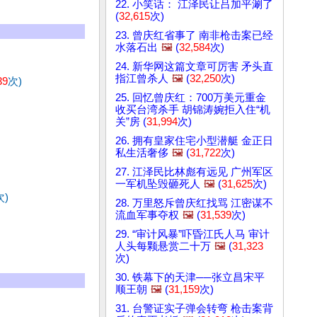
22. 小笑话： 江泽民让吕加平涮了
(
32,615
次)
23. 曾庆红省事了 南非枪击案已经
水落石出
🖼️
(
32,584
次)
24. 新华网这篇文章可厉害 矛头直
指江曾杀人
🖼️
(
32,250
次)
39
次)
25. 回忆曾庆红：700万美元重金
收买台湾杀手 胡锦涛婉拒入住“机
关”房 (
31,994
次)
26. 拥有皇家住宅小型潜艇 金正日
私生活奢侈
🖼️
(
31,722
次)
27. 江泽民比林彪有远见 广州军区
一军机坠毁砸死人
🖼️
(
31,625
次)
次)
28. 万里怒斥曾庆红找骂 江密谋不
流血军事夺权
🖼️
(
31,539
次)
29. “审计风暴”吓昏江氏人马 审计
人头每颗悬赏二十万
🖼️
(
31,323
次)
30. 铁幕下的天津──张立昌宋平
顺王朝
🖼️
(
31,159
次)
31. 台警证实子弹会转弯 枪击案背