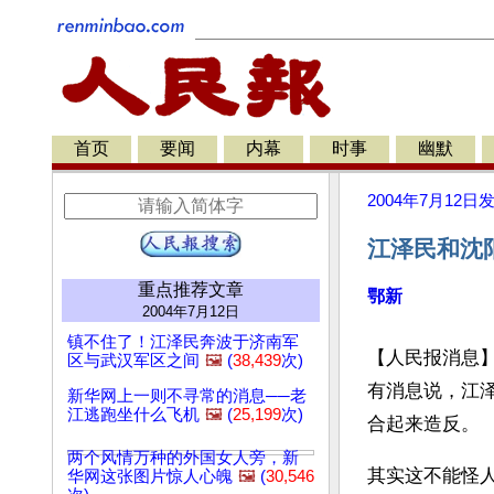
首页
要闻
内幕
时事
幽默
2004年7月12日
江泽民和沈
重点推荐文章
鄂新
2004年7月12日
镇不住了！江泽民奔波于济南军
【人民报消息
区与武汉军区之间
🖼️
(
38,439
次)
有消息说，江
新华网上一则不寻常的消息──老
江逃跑坐什么飞机
🖼️
(
25,199
次)
合起来造反。
两个风情万种的外国女人旁，新
其实这不能怪
华网这张图片惊人心魄
🖼️
(
30,546