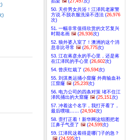
掐架
🖼️
(
27,497
次)
)
50. 天价男女共浴！江泽民老家警
方说 不脱衣服洗澡不违法 (
26,976
次)
次)
51. 一幅非常值得欣赏的文艺复兴
时期名画
🖼️
(
26,936
次)
52. 狼外婆入室了！澳洲的这个消
息非比寻常
🖼️
(
26,775
次)
53. 江在蒋彦永的手心里，还是蒋
在江泽民的手心里 (
26,602
次)
54. 曾庆红栽了 (
26,594
次)
55. 刘淇奥运捅小窟窿 外商输血补
江窟窿
🖼️
(
25,239
次)
56. 电力公司的四条对策 堵不住江
泽民捅出的大窟窿
🖼️
(
25,151
次)
57. 冲着这个名字，我打开看了，
最后噗嗤…… (
24,934
次)
58. 歪打正着！新华网这组图把老
江鼻子气歪了
🖼️
(
24,599
次)
59. 江泽民这着得是哪门子的急？
🖼️
(
24,595
次)