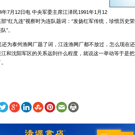
4年7月12日电 中央军委主席江泽民1991年1月12
部“红九连”视察时为连队题词：“发扬红军传统，珍惜历史
队”。
泽民还为泰州渔网厂题了词，江连渔网厂都不放过，怎么现在还
提江和沈阳军区的关系远到什么程度，就说这一举动等于是把
。 
ww.renminbao.com/rmb/articles/2004/7/12/31849.html