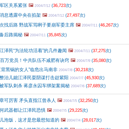
军区关系紧张
🖼️
(
36,723
次)
2004/7/12
消息透露中央在掐架
🖼️
(
27,497
次)
2004/7/12
次找后路 野战军骂咧子要崩军委主席
🖼️
(
46,267
次)
2004/7/11
备后路揭秘
🖼️
(
35,845
次)
2004/7/11
江泽民“为法轮功活着”的几件趣闻
🖼️
(
37,275
次)
2004/7/11
两百万党员！中共队伍不减肥有诀窍
🖼️
(
35,080
次)
2004/7/9
江背黑锅的女人”临危出马南非
(
30,218
次)
2004/7/8
整治儿媳江泽民耍阴谋打击赵紫阳
(
45,930
次)
2004/7/7
被军队刺杀 蒋彦永囚车绑架案揭秘
(
37,689
次)
2004/7/6
章可厉害 矛头直指江曾杀人
🖼️
(
32,250
次)
2004/7/5
何武器都让江泽民恐惧
🖼️
(
29,225
次)
2004/7/5
儿泡饭，这才是您最想知道的
🖼️
(
28,017
次)
2004/7/4