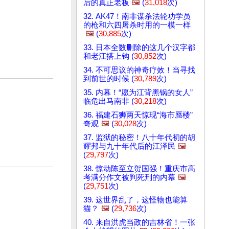
后的真正老板
🖼️
(
31,018
次)
32. AK47！南非谋杀法轮功学员
的枪和六四屠杀时用的一模一样
🖼️
(
30,885
次)
33. 日本全数删除的这几个汉字都
和老江搭上钩 (
30,852
次)
34. 不可思议的神奇疗效！当寻找
到前世的时候 (
30,789
次)
35. 内幕！“愿为江背黑锅的女人”
临危出马南非 (
30,218
次)
36. 福建石狮两天惊现“海市蜃楼”
奇观
🖼️
(
30,028
次)
37. 监狱的秘密！八十年代初的胡
耀邦与九十年代后的江泽民
🖼️
(
29,797
次)
38. 惊动陈至立贺国强！重庆市高
考满分作文被判死刑的内幕
🖼️
(
29,751
次)
39. 这世界乱了，这怪物也能算
猫？
🖼️
(
29,736
次)
40. 来自洪虎当政的吉林省！一张