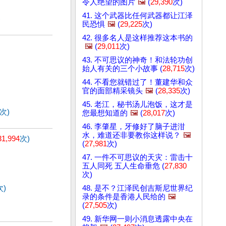
令人绝望的图片
🖼️
(
29,390
次)
41. 这个武器比任何武器都让江泽
)
民恐惧
🖼️
(
29,225
次)
42. 很多名人是这样推荐这本书的
🖼️
(
29,011
次)
43. 不可思议的神奇！和法轮功创
始人有关的三个小故事 (
28,715
次)
44. 不看您就错过了！董建华和众
官的面部精采镜头
🖼️
(
28,335
次)
45. 老江，秘书汤儿泡饭，这才是
次)
您最想知道的
🖼️
(
28,017
次)
46. 李肇星，牙修好了脑子进泔
水，难道还非要教你这样说？
🖼️
31,994
次)
(
27,981
次)
47. 一件不可思议的天灾：雷击十
五人同死 五人生命垂危 (
27,830
次)
次)
48. 是不？江泽民创吉斯尼世界纪
录的条件是香港人民给的
🖼️
(
27,505
次)
49. 新华网一则小消息透露中央在