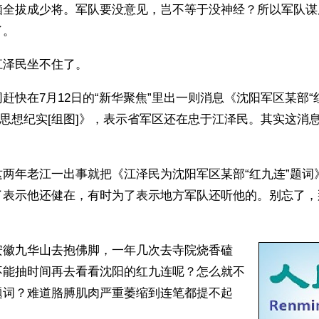
脑全拔成少将。军队要没意见，岂不等于没神经？所以军队谋
了。
泽民坐不住了。 
赶快在7月12日的“新华聚焦”里出一则消息《沈阳军区某部“
要思想纪实[组图]》，表示省军区还在忠于江泽民。其实这消
这两年老江一出事就把《江泽民为沈阳军区某部“红九连”题词
了表示他还健在，有时为了表示地方军队还听他的。别忘了，
安徽九华山去抱佛脚，一年几次去寺院烧香磕
不能抽时间再去看看沈阳的红九连呢？怎么就不
题词？难道胳膊肌肉严重萎缩到连笔都提不起