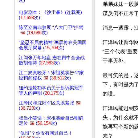
次)
弟弟妹妹一股
电影剧本：《沙尘暴》(连载完)
谋反倒不正常
(
17,693
次)
陈至立南非参展 “八大门卫”护驾
消息一透露，江
🖼️
(
19,586
次)
江泽民让新华网
“坚忍不屈的精神”画展将在美国国
会展厅揭幕 (
15,704
次)
“三个代表”重
江闯张万年地盘 志在四中全会战
于事无补。
败胡锦涛 (
27,983
次)
江二奶真咬牙！宋祖英状告47家
最可笑的是，
经销商侵权
🖼️
(
36,512
次)
下，有时是为
纽约法轮功学员关于起诉梁冠军
等人的声明 (
20,179
次)
的哎。
江泽民和沈阳军区关系紧张
🖼️
江泽民能赶到
(
36,723
次)
头，为什么就
权当小笑话：宋祖英给自己明确
定位
🖼️
(
56,154
次)
能再写个新的
“仇恨”？你没有问过自己！
来？