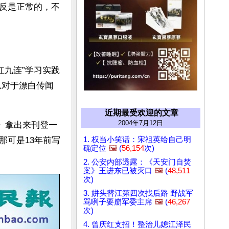
反是正常的，不
红九连”学习实践
息对于漂白传闻
近期最受欢迎的文章
2004年7月12日
》拿出来刊登一
1. 权当小笑话：宋祖英给自己明
那可是13年前写
确定位
🖼️
(
56,154
次)
2. 公安内部透露：《天安门自焚
案》王进东已被灭口
🖼️
(
48,511
次)
3. 姘头替江第四次找后路 野战军
骂咧子要崩军委主席
🖼️
(
46,267
次)
4. 曾庆红支招！整治儿媳江泽民