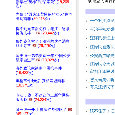
欢迎您的留言
新华社“英雄”活活“累死” (
19,209
次)
内幕！“愿为江背黑锅的女人”临危
出马南非 (
30,218
次)
一个对江泽民
得不到元首豁免权，老江，这条
王冶平密友爆
路倍儿棒！
🖼️
(
23,442
次)
江泽民是江上
狼外婆入室了！澳洲的这个消息
非比寻常
🖼️
(
26,775
次)
江泽民被轰回
公安高层曝光
留美博士弟弟失踪一年 中国公安
部亲自过审
🖼️
(
18,928
次)
江泽民今天以
海外政论家谈南非黑枪事件
审判江泽民讨
(
16,483
次)
您只当笑话听
黑枪事件4天后 真相震撼南非
(
18,375
次)
有关江泽民下
老江，傻！不该让他上新华网头
版头条
🖼️
(
24,284
次)
薄一波一开牙 曾庆红都傻眼了
🖼️
镇不住了！江
(
45,127
次)