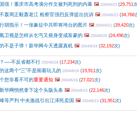
国强！重庆市高考满分作文被判死刑的内幕
🖼️
(
29,751
次
2004/6/23
不轰周正毅轰老江 检察官强烈反弹提出抗诉
🖼️
(
34,766
2004/6/22
行胡指示！一张象征中共即将垮台的图片
🖼️
(
39,420
次)
2004/6/21
凰卫视是怎样从乞丐又摇身变成富豪的
🖼️
(
24,496
次)
2004/6/20
的不是子弹！新华网今天透露真机
🖼️
(
32,192
次)
2004/6/18
？──不反省都不行
(
17,234
次)
2004/6/18
的这两个“三”不是闹着玩儿的
(
19,911
次)
2004/6/16
个您非看不可的
重要通知
🖼️
(
27,021
次)
2004/6/16
新华网悄然拿下这个头版头条
🖼️
(
22,146
次)
2004/6/15
峰等严判 中央激战引出江泽民卖国
🖼️
(
31,951
次)
2004/6/15