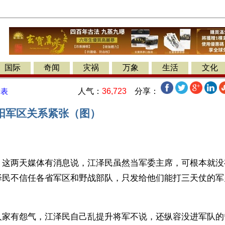
国际
奇闻
灾祸
万象
生活
文化
人气：
36,723
分享：
发表
阳军区关系紧张（图）
】这两天媒体有消息说，江泽民虽然当军委主席，可根本就没
泽民不信任各省军区和野战部队，只发给他们能打三天仗的军
人家有怨气，江泽民自己乱提升将军不说，还纵容没进军队的