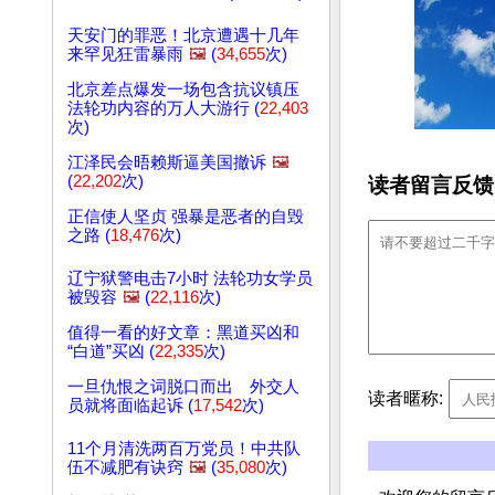
天安门的罪恶！北京遭遇十几年
来罕见狂雷暴雨
🖼️
(
34,655
次)
北京差点爆发一场包含抗议镇压
法轮功内容的万人大游行 (
22,403
次)
江泽民会晤赖斯逼美国撤诉
🖼️
(
22,202
次)
读者留言反馈
正信使人坚贞 强暴是恶者的自毁
之路 (
18,476
次)
辽宁狱警电击7小时 法轮功女学员
被毁容
🖼️
(
22,116
次)
值得一看的好文章：黑道买凶和
“白道”买凶 (
22,335
次)
一旦仇恨之词脱口而出 外交人
读者暱称:
员就将面临起诉 (
17,542
次)
11个月清洗两百万党员！中共队
伍不减肥有诀窍
🖼️
(
35,080
次)