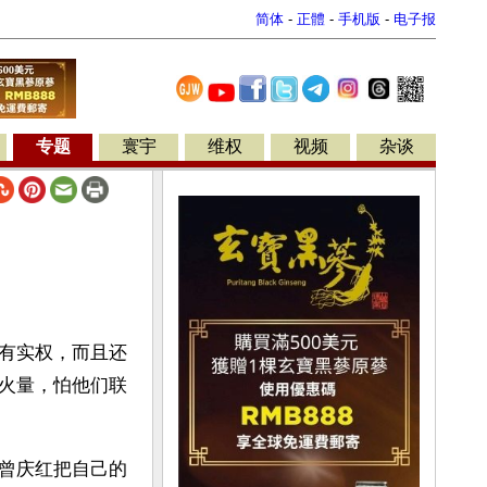
简体
-
正體
-
手机版
-
电子报
专题
寰宇
维权
视频
杂谈
有实权，而且还
火量，怕他们联
曾庆红把自己的