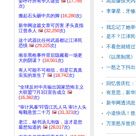
高层爆惊天内
委呼吁所有华人谴责
🖼️
(
17,785
次)
李肇星，牙修
搬起石头砸中共的脚 (
16,280
次)
新华网这篇文章可厉害 矛头直指
我忘记了她举
江曾杀人
🖼️
(
32,250
次)
是不？江泽民
这个武器比任何武器都让江泽民
恐惧
🖼️
(
29,225
次)
不看您就错过
南非黑枪事件背后隐藏着一场更
《以黑制黑》
大的阴谋？ (
18,501
次)
一怒之下抖出
有人可能不可相信，但是它真真
实实的发生了
🖼️
(
18,742
次)
回忆曾庆红：
“全球反对中共输出国家恐怖主义
大联盟”7月3日宣告成立
🖼️
有意思，新华
(
16,382
次)
新华网透消息
“审计风暴”吓昏江氏人马 审计人头
每颗悬赏二十万
🖼️
(
31,323
次)
小道快讯！曾
老江，秘书汤儿泡饭，这才是您
万里怒斥曾庆
最想知道的
🖼️
(
28,017
次)