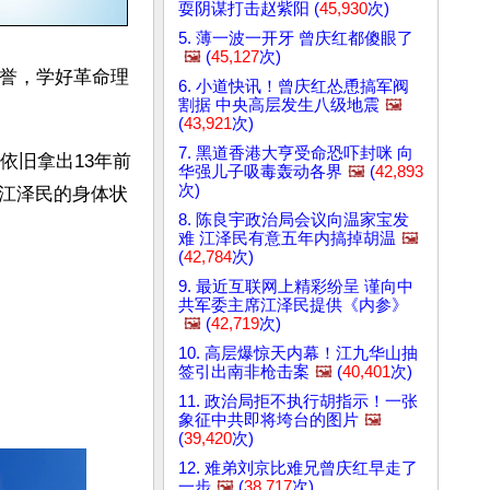
耍阴谋打击赵紫阳 (
45,930
次)
5. 薄一波一开牙 曾庆红都傻眼了
🖼️
(
45,127
次)
荣誉，学好革命理
6. 小道快讯！曾庆红怂恿搞军阀
割据 中央高层发生八级地震
🖼️
(
43,921
次)
7. 黑道香港大亨受命恐吓封咪 向
依旧拿出13年前
华强儿子吸毒轰动各界
🖼️
(
42,893
次)
江泽民的身体状
8. 陈良宇政治局会议向温家宝发
难 江泽民有意五年内搞掉胡温
🖼️
(
42,784
次)
9. 最近互联网上精彩纷呈 谨向中
共军委主席江泽民提供《内参》
🖼️
(
42,719
次)
10. 高层爆惊天内幕！江九华山抽
签引出南非枪击案
🖼️
(
40,401
次)
11. 政治局拒不执行胡指示！一张
象征中共即将垮台的图片
🖼️
(
39,420
次)
12. 难弟刘京比难兄曾庆红早走了
一步
🖼️
(
38,717
次)