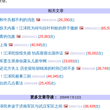
反馈。
相关文章
和中共都不利的消息
🖼️
(
26,390
次)
2004/10/14
惊天内幕！江泽民为何勾住叶利钦的脖子撒娇
🖼️
(
65,9
2004/10/13
青的仇敌
🖼️
(
29,363
次)
2004/10/13
上海
🖼️
(
40,945
次)
2004/10/11
！江泽民惊惶失措 怕高蓉蓉出国作证
🖼️
(
35,002
次)
2004/10/10
军委主席身份露头儿新华网
(
23,693
次)
2004/10/9
还北方失土 历史留给胡锦涛的时间已经不多
🖼️
(
28,749
2004/10/8
！江泽民糗事三则
(
44,345
次)
2004/10/6
台的几点看法
(
25,435
次)
2004/10/6
更多文章导读：
2004年7月12日
泽民奔波于济南军区与武汉军区之间
🖼️
(
38,439
次)
2004/7/14