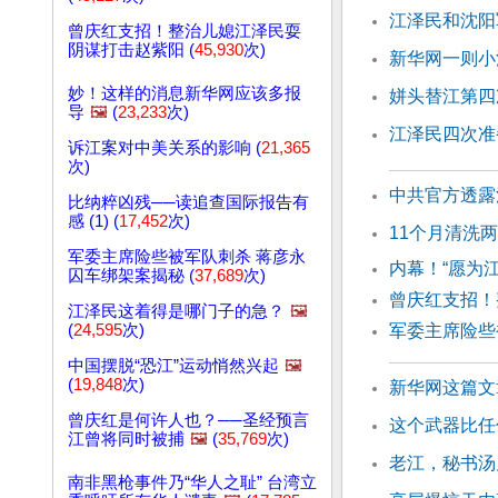
江泽民和沈阳
曾庆红支招！整治儿媳江泽民耍
阴谋打击赵紫阳 (
45,930
次)
新华网一则小
妙！这样的消息新华网应该多报
姘头替江第四
导
🖼️
(
23,233
次)
江泽民四次准
诉江案对中美关系的影响 (
21,365
次)
中共官方透露
比纳粹凶残──读追查国际报告有
感 (1) (
17,452
次)
11个月清洗
军委主席险些被军队刺杀 蒋彦永
内幕！“愿为
囚车绑架案揭秘 (
37,689
次)
曾庆红支招！
江泽民这着得是哪门子的急？
🖼️
(
24,595
次)
军委主席险些
中国摆脱“恐江”运动悄然兴起
🖼️
(
19,848
次)
新华网这篇文
曾庆红是何许人也？──圣经预言
这个武器比任
江曾将同时被捕
🖼️
(
35,769
次)
老江，秘书汤
南非黑枪事件乃“华人之耻” 台湾立