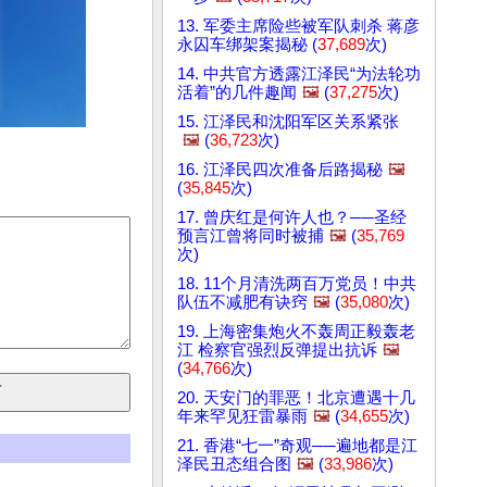
13. 军委主席险些被军队刺杀 蒋彦
永囚车绑架案揭秘 (
37,689
次)
14. 中共官方透露江泽民“为法轮功
活着”的几件趣闻
🖼️
(
37,275
次)
15. 江泽民和沈阳军区关系紧张
🖼️
(
36,723
次)
16. 江泽民四次准备后路揭秘
🖼️
(
35,845
次)
17. 曾庆红是何许人也？──圣经
预言江曾将同时被捕
🖼️
(
35,769
次)
18. 11个月清洗两百万党员！中共
队伍不减肥有诀窍
🖼️
(
35,080
次)
19. 上海密集炮火不轰周正毅轰老
江 检察官强烈反弹提出抗诉
🖼️
(
34,766
次)
20. 天安门的罪恶！北京遭遇十几
年来罕见狂雷暴雨
🖼️
(
34,655
次)
21. 香港“七一”奇观──遍地都是江
泽民丑态组合图
🖼️
(
33,986
次)