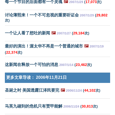
每一个节目的后面都有一个灵魂
🖼️
(
17,073
次)
2007/1/29
讨论薄熙来！一个不可忽视的重要听证会
(
29,802
2007/1/29
次)
一个让人看了想吐的新闻
🖼️
(
29,184
次)
2007/1/27
最好的演出！渥太华不再是一个普通的城市
🖼️
2007/1/19
(
22,374
次)
这新闻在释放一个可怕的消息
(
23,462
次)
2007/1/14
更多文章导读：
2006年11月21日
圣诞之时 美国透露江泽民要完
🖼️
(
44,102
次)
2006/11/24
马英九碰到的危机只有贾甲能解
(
30,813
次)
2006/11/24