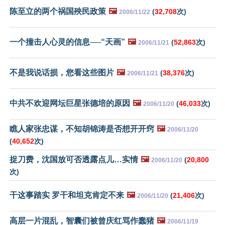
陈至立的两个祸国殃民政策
🖼️
(
32,708
次)
2006/11/22
一个撞击人心灵的信息──“天画”
🖼️
(
52,863
次)
2006/11/21
不是我说话损，您看这些图片
🖼️
(
38,376
次)
2006/11/21
中共不欢迎网坛巨星张德培的原因
🖼️
(
46,033
次)
2006/11/20
瞧人家张忠谋，不知胡锦涛是否想开开窍
🖼️
2006/11/20
(
40,652
次)
捉刀费，沈国放可否透露点儿…实情
🖼️
(
20,800
2006/11/20
次)
干这事踏实 罗干和坦克肯定不来
🖼️
(
21,406
次)
2006/11/20
高层一片混乱，智囊们被曾庆红骂作蠢猪
🖼️
2006/11/19