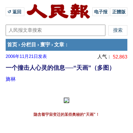
↺ 返回 
电子报
正體版
首页
分栏目
寰宇
文章
›
›
›
：
2006年11月21日
发表
人气：
52,863
一个撞击人心灵的信息──“天画”（多图）
旖林
隐含着宇宙变迁的某些奥秘的“天画”！