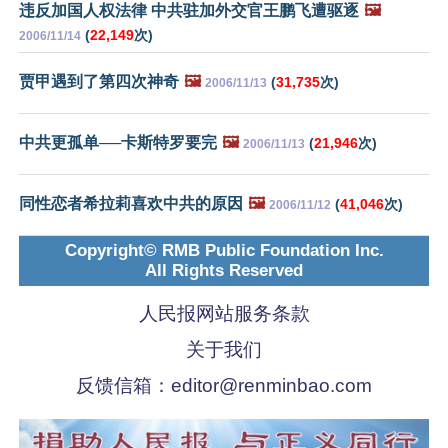
违反加国人权法律 中共驻加外交官王鹏飞遭驱逐
🖼️
(
22,149
次)
2006/11/14
贾甲遇到了第四次神奇
🖼️
(
31,735
次)
2006/11/13
中共更孤单──卡斯特罗要完
🖼️
(
21,946
次)
2006/11/13
同性恋者希拉莉喜欢中共的原因
🖼️
(
41,046
次)
2006/11/12
Copyright© RMB Public Foundation Inc.
All Rights Reserved
人民报网站服务条款
关于我们
反馈信箱：
editor@renminbao.com