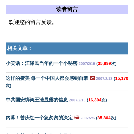
读者留言
欢迎您的留言反馈。
相关文章：
小笑话：江泽民当年的一个小秘密
(
35,899
次)
2007/2/19
这样的赞美 每一个中国人都会感到自豪
🖼️
(
15,170
2007/2/13
次)
中共国安绑架王涟显露的信息
(
16,304
次)
2007/2/13
内幕！曾庆红一个急匆匆的决定
🖼️
(
35,804
次)
2007/2/6