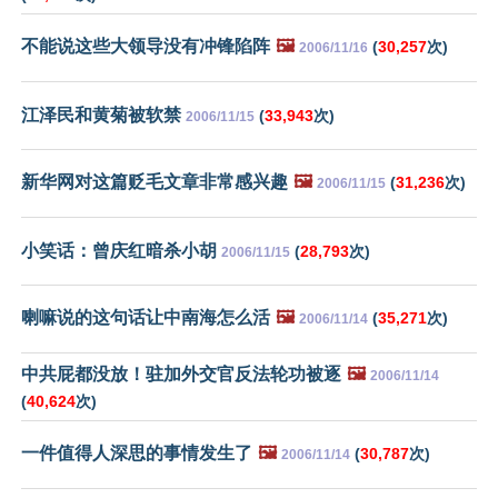
不能说这些大领导没有冲锋陷阵
🖼️
(
30,257
次)
2006/11/16
江泽民和黄菊被软禁
(
33,943
次)
2006/11/15
新华网对这篇贬毛文章非常感兴趣
🖼️
(
31,236
次)
2006/11/15
小笑话：曾庆红暗杀小胡
(
28,793
次)
2006/11/15
喇嘛说的这句话让中南海怎么活
🖼️
(
35,271
次)
2006/11/14
中共屁都没放！驻加外交官反法轮功被逐
🖼️
2006/11/14
(
40,624
次)
一件值得人深思的事情发生了
🖼️
(
30,787
次)
2006/11/14