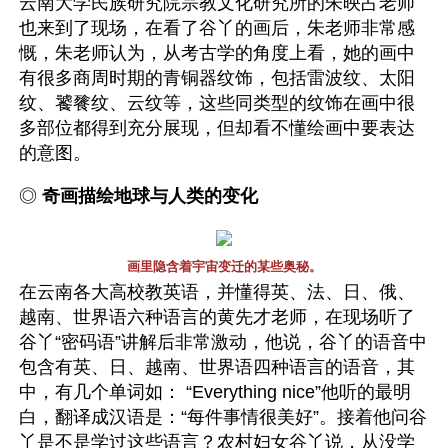
云南大学民族研究院宗教文化研究所的朱映占老师
也来到了现场，在看了谷丫的画后，朱老师非常感
慨，朱老师认为，从考古学的角度上看，她的画中
有很多商周时期的青铜器纹饰，包括雷波纹、太阳
纹、饕餮纹、云纹等，这些同类型的纹饰在画中很
多部位都得到充分展现，但却看不懂绘画中要表达
的意图。  
◎ 
奇画描绘地球与人类的变化 
画里隐含着宇宙变迁的某些奥秘。
在云南各大高校教英语，并懂得英、法、日、俄、
越南、世界语六种语言的黄先才老师，在现场听了
谷丫“密码语”讲解后非常激动，他说，谷丫的语音中
包含有英、日、越南、世界语四种语言的语音，其
中，有几个单词如： “Everything nice”他听的最明
白，翻译成汉语是：“每件事情很美好”。接着他问谷
丫是不是学过这些语言？农村妇女谷丫说，从没学