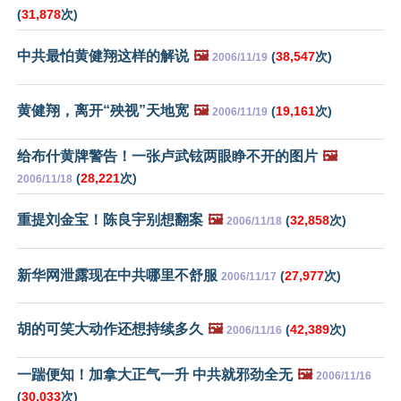
(
31,878
次)
中共最怕黄健翔这样的解说
🖼️
(
38,547
次)
2006/11/19
黄健翔，离开“殃视”天地宽
🖼️
(
19,161
次)
2006/11/19
给布什黄牌警告！一张卢武铉两眼睁不开的图片
🖼️
(
28,221
次)
2006/11/18
重提刘金宝！陈良宇别想翻案
🖼️
(
32,858
次)
2006/11/18
新华网泄露现在中共哪里不舒服
(
27,977
次)
2006/11/17
胡的可笑大动作还想持续多久
🖼️
(
42,389
次)
2006/11/16
一踹便知！加拿大正气一升 中共就邪劲全无
🖼️
2006/11/16
(
30,033
次)