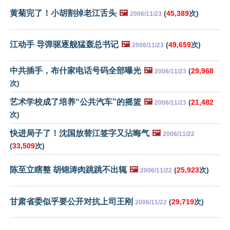
黄菊完了！小胡割掉老江舌头
🖼️
(
45,389
次)
2006/11/23
江动手 导弹驱逐舰猛轰总书记
🖼️
(
49,659
次)
2006/11/23
中共插手，布什家电话号码全部曝光
🖼️
(
29,968
2006/11/23
次)
艺术学校成了培养“公共汽车”的摇篮
🖼️
(
21,482
2006/11/23
次)
快进局子了！沈国放替江签字又沾晦气
🖼️
2006/11/22
(
33,509
次)
陈至立瞎整 胡锦涛肉跳跳不出辄
🖼️
(
25,923
次)
2006/11/22
甘肃省委似乎要公开对抗上司王刚
(
29,719
次)
2006/11/22