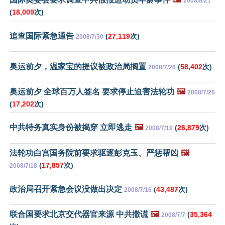
2008/8/21
(
18,009
次)
追查国际紧急通告
(
27,119
次)
2008/7/30
奥运前夕，温家宝的提议被政治局搁置
(
58,402
次)
2008/7/26
奥运前夕 全球百万人签名 要求停止迫害法轮功
🖼️
2008/7/20
(
17,202
次)
中共特务真实身份被揭穿 立即逃走
🖼️
(
26,879
次)
2008/7/19
法轮功白宫国务院前要求驱逐彭克玉、严惩帮凶
🖼️
(
17,857
次)
2008/7/18
政治局召开紧急会议没做出决定
(
43,487
次)
2008/7/16
联合国要求北京交代器官来源 中共撒谎
🖼️
(
35,364
2008/7/7