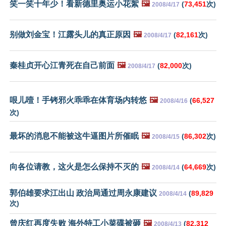
笑一笑十年少！看新德里奥运小花絮
🖼️
(
73,451
次)
2008/4/17
别做刘金宝！江露头儿的真正原因
🖼️
(
82,161
次)
2008/4/17
秦桂贞开心江青死在自己前面
🖼️
(
82,000
次)
2008/4/17
哏儿噎！手铐邪火乖乖在体育场内转悠
🖼️
(
66,527
2008/4/16
次)
最坏的消息不能被这牛逼图片所催眠
🖼️
(
86,302
次)
2008/4/15
向各位请教，这火是怎么保持不灭的
🖼️
(
64,669
次)
2008/4/14
郭伯雄要求江出山 政治局通过周永康建议
(
89,829
2008/4/14
次)
曾庆红再度失败 海外特工小菜碟被砸
🖼️
(
82,312
2008/4/13