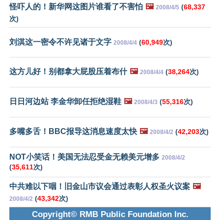
怪吓人的！新华网这图片谁看了不害怕
🖼️
(
68,337
2008/4/5
次)
刘淇这一密令不许见诸于文字
(
60,949
次)
2008/4/4
这方儿好！别都拿大屁股压着布什
🖼️
(
38,264
次)
2008/4/4
日日河边站 李金华卸任拒绝湿鞋
🖼️
(
55,316
次)
2008/4/3
多嘴多舌！BBC报导这消息速度太快
🖼️
(
42,203
次)
2008/4/2
NOT小笑话！美国无法忍受金无赖美元增多
2008/4/2
(
35,611
次)
中共难以下咽！旧金山市议会通过表彰人权圣火议案
🖼️
(
43,342
次)
2008/4/2
Copyright© RMB Public Foundation Inc.