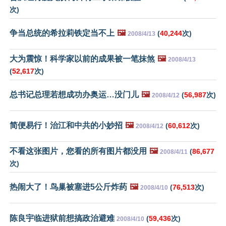
次)
争当总统的希拉莉铁定当不上
🖼️
(
40,244
次)
2008/4/13
大为震惊！科学家以前的成果被一笔抹煞
🖼️
2008/4/13
(
52,617
次)
总书记总理若想成功办奥运…没门儿
🖼️
(
56,987
次)
2008/4/12
简便易行！治江和中共的小妙招
🖼️
(
60,612
次)
2008/4/12
不看这张图片，您看的所有图片都没用
🖼️
(
86,677
2008/4/11
次)
热闹大了！鸟巢被塞进5公斤炸药
🖼️
(
76,513
次)
2008/4/10
陈良宇临进狱前想搞政治避难
(
59,436
次)
2008/4/10