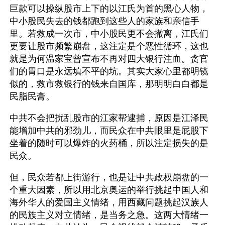
巨款可以操纵股市上下的以江氏为首的黑心人物，
中小股民失去的钱都跑到这些人的家族和亲信手
里。若救成一次市，中小股民更不会撤离，江氏们
更要让股市频繁崩盘，这注定是个恶性循环，这也
就是为何温家宝曾宣布不再对四大银行注血。贪官
们的胃口是永远填不平的坑。其实大家心里都明镜
似的，救市救银行的钱来自国库，那明明白白都是
民脂民膏。
中共不会把扰乱股市的江家帮逮捕，原因是江泽民
能增加中共的邪劲儿，而民众在中共眼里是屁股下
坐着的随时可以爆炸的火药桶，所以注定损失的是
民众。
但，民众若都上街游行，也是让中共政权崩盘的一
个重大因素，所以用北京奥运的举行挑起中国人和
海外华人的爱国主义情绪，用西藏问题挑起汉族人
的民族主义对立情绪，是当务之急。这两大情绪一