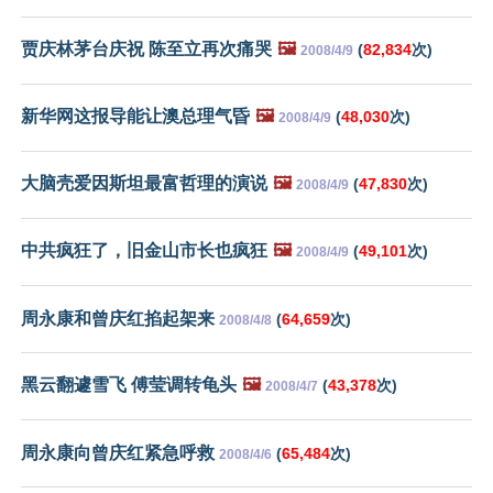
贾庆林茅台庆祝 陈至立再次痛哭
🖼️
(
82,834
次)
2008/4/9
新华网这报导能让澳总理气昏
🖼️
(
48,030
次)
2008/4/9
大脑壳爱因斯坦最富哲理的演说
🖼️
(
47,830
次)
2008/4/9
中共疯狂了，旧金山市长也疯狂
🖼️
(
49,101
次)
2008/4/9
周永康和曾庆红掐起架来
(
64,659
次)
2008/4/8
黑云翻遽雪飞 傅莹调转龟头
🖼️
(
43,378
次)
2008/4/7
周永康向曾庆红紧急呼救
(
65,484
次)
2008/4/6