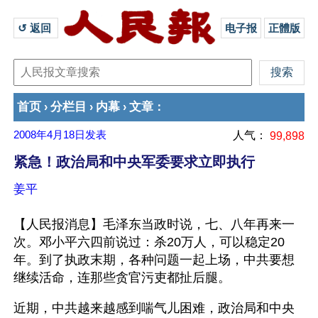
↺ 返回 
电子报
正體版
首页
分栏目
内幕
文章
›
›
›
：
2008年4月18日
发表
人气：
99,898
紧急！政治局和中央军委要求立即执行
姜平
【人民报消息】毛泽东当政时说，七、八年再来一
次。邓小平六四前说过：杀20万人，可以稳定20
年。到了执政末期，各种问题一起上场，中共要想
继续活命，连那些贪官污吏都扯后腿。
近期，中共越来越感到喘气儿困难，政治局和中央