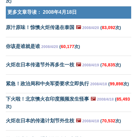
次)
更多文章导读：
2008年4月18日
原汁原味！惊懊火炬传递在泰国
🖼️
(
83,092
次)
2008/4/20
你该是谁就是谁
(
60,177
次)
2008/4/20
火炬在日本传递节外再多生一枝
🖼️
(
76,835
次)
2008/4/19
紧急！政治局和中央军委要求立即执行
(
99,898
次)
2008/4/18
下火啦！北京懊火在印度频频发生怪事
🖼️
(
85,493
2008/4/18
次)
火炬在日本的传递计划节外生枝
🖼️
(
70,532
次)
2008/4/18