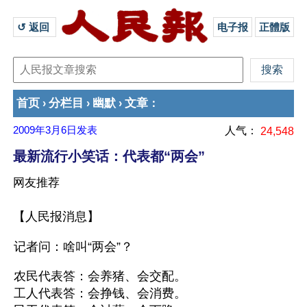
↺ 返回 
电子报
正體版
首页
分栏目
幽默
文章
›
›
›
：
2009年3月6日
发表
人气：
24,548
最新流行小笑话：代表都“两会”
网友推荐
【人民报消息】
记者问：啥叫“两会”？
农民代表答：会养猪、会交配。
工人代表答：会挣钱、会消费。