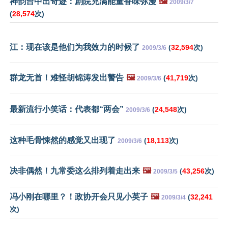
神韵台中出奇迹：剧院充满能量香味弥漫
🖼️
2009/3/7
(
28,574
次)
江：现在该是他们为我效力的时候了
(
32,594
次)
2009/3/6
群龙无首！难怪胡锦涛发出警告
🖼️
(
41,719
次)
2009/3/6
最新流行小笑话：代表都“两会”
(
24,548
次)
2009/3/6
这种毛骨悚然的感觉又出现了
(
18,113
次)
2009/3/6
决非偶然！九常委这么排列着走出来
🖼️
(
43,256
次)
2009/3/5
冯小刚在哪里？！政协开会只见小英子
🖼️
(
32,241
2009/3/4
次)