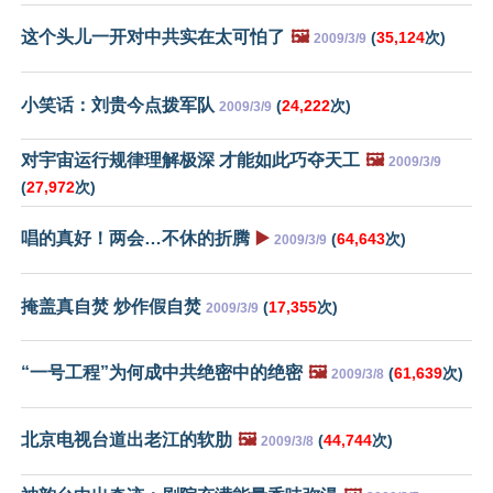
这个头儿一开对中共实在太可怕了
🖼️
(
35,124
次)
2009/3/9
小笑话：刘贵今点拨军队
(
24,222
次)
2009/3/9
对宇宙运行规律理解极深 才能如此巧夺天工
🖼️
2009/3/9
(
27,972
次)
唱的真好！两会…不休的折腾
▶️
(
64,643
次)
2009/3/9
掩盖真自焚 炒作假自焚
(
17,355
次)
2009/3/9
“一号工程”为何成中共绝密中的绝密
🖼️
(
61,639
次)
2009/3/8
北京电视台道出老江的软肋
🖼️
(
44,744
次)
2009/3/8