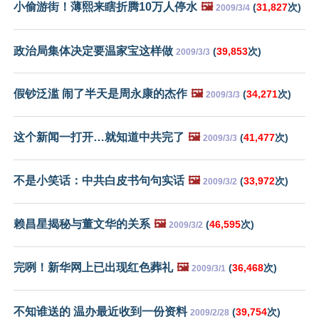
小偷游街！薄熙来瞎折腾10万人停水
🖼️
(
31,827
次)
2009/3/4
政治局集体决定要温家宝这样做
(
39,853
次)
2009/3/3
假钞泛滥 闹了半天是周永康的杰作
🖼️
(
34,271
次)
2009/3/3
这个新闻一打开…就知道中共完了
🖼️
(
41,477
次)
2009/3/3
不是小笑话：中共白皮书句句实话
🖼️
(
33,972
次)
2009/3/2
赖昌星揭秘与董文华的关系
🖼️
(
46,595
次)
2009/3/2
完咧！新华网上已出现红色葬礼
🖼️
(
36,468
次)
2009/3/1
不知谁送的 温办最近收到一份资料
(
39,754
次)
2009/2/28