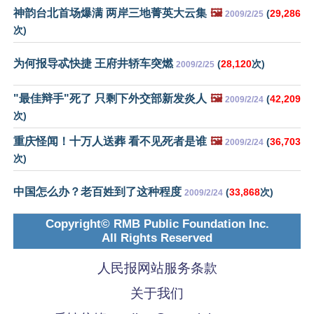
神韵台北首场爆满 两岸三地菁英大云集
🖼️
(
29,286
2009/2/25
次)
为何报导忒快捷 王府井轿车突燃
(
28,120
次)
2009/2/25
"最佳辩手"死了 只剩下外交部新发炎人
🖼️
(
42,209
2009/2/24
次)
重庆怪闻！十万人送葬 看不见死者是谁
🖼️
(
36,703
2009/2/24
次)
中国怎么办？老百姓到了这种程度
(
33,868
次)
2009/2/24
Copyright© RMB Public Foundation Inc.
All Rights Reserved
人民报网站服务条款
关于我们