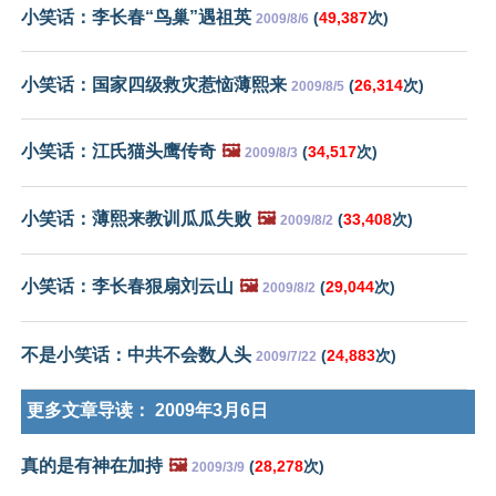
小笑话：李长春“鸟巢”遇祖英
(
49,387
次)
2009/8/6
小笑话：国家四级救灾惹恼薄熙来
(
26,314
次)
2009/8/5
小笑话：江氏猫头鹰传奇
🖼️
(
34,517
次)
2009/8/3
小笑话：薄熙来教训瓜瓜失败
🖼️
(
33,408
次)
2009/8/2
小笑话：李长春狠扇刘云山
🖼️
(
29,044
次)
2009/8/2
不是小笑话：中共不会数人头
(
24,883
次)
2009/7/22
更多文章导读：
2009年3月6日
真的是有神在加持
🖼️
(
28,278
次)
2009/3/9