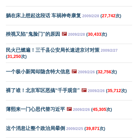
躺在床上想起这段话 车祸神奇康复
(
27,742
次)
2009/2/28
殃视又陷“鬼脸门”的原因
🖼️
(
30,433
次)
2009/2/28
民火已燃遍！三千县公安局长速进京讨对策
2009/2/27
(
31,250
次)
一个极小新闻却隐含特大信息
🖼️
(
32,756
次)
2009/2/26
裸了谁！北京军区恶搞“千手观音”
🖼️
(
35,712
次)
2009/2/26
薄熙来一门心思代替习近平
🖼️
(
45,305
次)
2009/2/26
这个消息让整个政治局晕倒
(
39,871
次)
2009/2/25