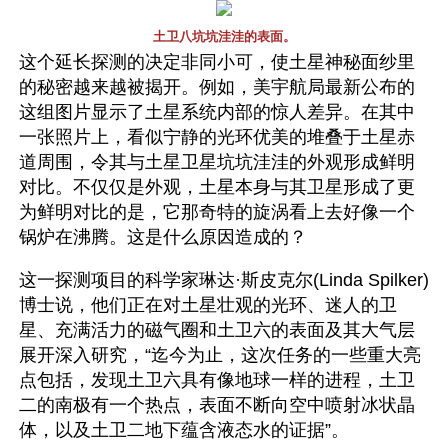
土卫八坑坑洼洼的表面。
这个延长探测的决定非同小可，使土星神秘面纱里
的秘密越来越被揭开。例如，美宇航局最新公布的
这组图片显示了土星系统内部的惊人差异。在其中
一张照片上，看似宁静的光环优美的堆叠于土星赤
道周围，令其与土星卫星坑坑洼洼的外观形成鲜明
对比。不仅仅是外观，土星本身与其卫星形成了更
为鲜明对比的是，它那奇特的旋涡看上去好像一个
锅炉在沸腾。这是什么原因造成的？
这一探测项目的科学家琳达·斯皮克尔(Linda Spilker)
博士说，他们正在对土星壮观的光环、迷人的卫
星、充满活力的磁气圈和土卫六的表面及其大气层
展开深入研究，“迄今为止，这次任务的一些重大亮
点包括，发现土卫六具有像地球一样的进程，土卫
二的南极有一个热点，表面不断向空中喷射冰状晶
体，以及土卫二地下蕴含液态水的证据”。