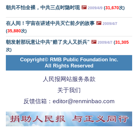
朝共不怕全裸，中共三点时隐时现
🖼️
(
31,670
次)
2009/4/9
在人间！宇宙在讲述中共灭亡前夕的故事
🖼️
2009/4/7
(
35,880
次)
朝发射那玩意让中共“赔了夫人又折兵”
🖼️
(
31,305
2009/4/7
次)
Copyright© RMB Public Foundation Inc.
All Rights Reserved
人民报网站服务条款
关于我们
反馈信箱：
editor@renminbao.com