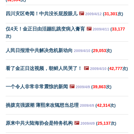
四川灾区奇闻！中共没长屁股眼儿
🖼️
(
31,301
次)
2009/4/12
仅4天！金正日由活蹦乱跳变病入膏肓
🖼️
(
33,177
2009/4/11
次)
人民日报泄中共解决危机新动向
(
29,053
次)
2009/4/10
看了金正日这视频，朝鲜人民哭了！
🖼️
(
42,777
次)
2009/4/10
一个令人非常非常震惊的新闻
🖼️
(
39,863
次)
2009/4/9
挑拨克强源潮 薄熙来改辄想当总理
(
42,314
次)
2009/4/9
原来中共大陆海协会是特务机构
🖼️
(
25,137
次)
2009/4/9