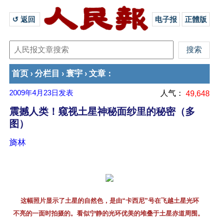
↺ 返回 
电子报
正體版
首页
分栏目
寰宇
文章
›
›
›
：
2009年4月23日
发表
人气：
49,648
震撼人类！窥视土星神秘面纱里的秘密（多
图）
旖林
这幅照片显示了土星的自然色，是由“卡西尼”号在飞越土星光环
不亮的一面时拍摄的。看似宁静的光环优美的堆叠于土星赤道周围。 