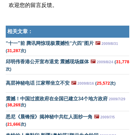
欢迎您的留言反馈。
相关文章：
“十一”前 腾讯网惊现极震撼性“六四”图片
🖼️
2009/8/31
(
31,287
次)
邱明伟香港公开宣布退党 震撼现场媒体
🖼️
(
31,778
2009/8/24
次)
高层神秘电话 江家帮坐立不安
🖼️
(
25,572
次)
2009/8/16
震撼！中国过渡政府在全国已建立34个地方政府
2009/7/29
(
38,269
次)
悉尼《晨锋报》揭神秘中共红人面纱一角
🖼️
2009/7/5
(
21,666
次)