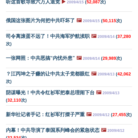
听这首歌导致六万人退党
▶️
(
52,087
次)
2009/4/15
俄国这张图片为何把中共吓坏了
🖼️
(
50,115
次)
2009/4/15
司令离滚蛋不远了！中共海军护航渎职
🖼️
(
37,280
2009/4/14
次)
一张网照：中共恶搞“内忧外患”
🖼️
(
29,989
次)
2009/4/14
？江丙坤之子赚的让中共太子党都眼红
🖼️
(
42,062
2009/4/13
次)
阴谋曝光！中共令红衫军把泰总理闹下台
🖼️
2009/4/13
(
32,110
次)
新华社记者手记：红衫军打摆子严重
🖼️
(
27,455
次)
2009/4/12
内幕！中共导演了泰国系列峰会的紧急状态
🖼️
2009/4/12
(
32,534
次)