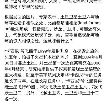
球上也有与人类相似的“人类”。一组近照正在揭开土
星神秘面纱里的秘密。
根据发回的图片，专家表示，土星卫星土卫六与地
球存在诸多相似之处，比如都是陆相层(land formati
on)最先形成，包括湖泊、沙丘、山川，可能还有火
山。气象模式还展现了云、雨、雪等自然现象与地
球的惊人相似之处。这意味着什么？
“卡西尼”号飞船于1999年发射升空。在探索之旅的
头五年，拍摄了火星和木星的照片，直到2004年6月
30日才靠近土星。对土星第一次近距离研究在2008
年6月结束，研究结果提供了探索和发现土星秘密的
重大机遇，以至于美宇航局决定将“卡西尼”号的任务
延长了两年。在延长期任务中，“卡西尼”号飞船将再
绕土星飞行60圈，26次飞跃土星卫星土卫六，7次飞
跃土卫二，另外，飞越土卫四、土卫五和土卫十二
各一次。