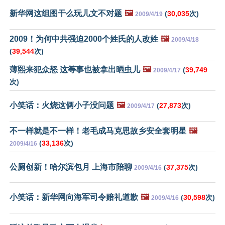
新华网这组图干么玩儿文不对题
🖼️
(
30,035
次)
2009/4/19
2009！为何中共强迫2000个姓氏的人改姓
🖼️
2009/4/18
(
39,544
次)
薄熙来犯众怒 这等事也被拿出晒虫儿
🖼️
(
39,749
2009/4/17
次)
小笑话：火烧这俩小子没问题
🖼️
(
27,873
次)
2009/4/17
不一样就是不一样！老毛成马克思故乡安全套明星
🖼️
(
33,136
次)
2009/4/16
公厕创新！哈尔滨包月 上海市陪聊
(
37,375
次)
2009/4/16
小笑话：新华网向海军司令赔礼道歉
🖼️
(
30,598
次)
2009/4/16