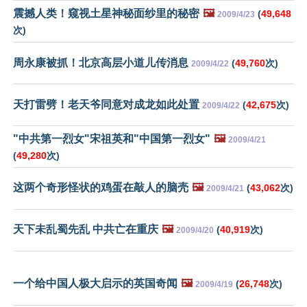
震撼人类！窥视土星神秘面纱里的秘密
🖼️
(
49,648
2009/4/23
次)
周永康被抓！北京高层小道儿传消息
(
49,760
次)
2009/4/22
天打雷劈！老天爷同意对成龙如此处置
(
42,675
次)
2009/4/22
"中共第一烈女"宋祖英和"中国第一烈女"
🖼️
2009/4/21
(
49,280
次)
这两个奇形怪状的鸡蛋在敲人的脑壳
🖼️
(
43,062
次)
2009/4/21
天下未乱蜀先乱 中共亡在重庆
🖼️
(
40,919
次)
2009/4/20
一个给中国人极大启示的英国奇闻
🖼️
(
26,748
次)
2009/4/19