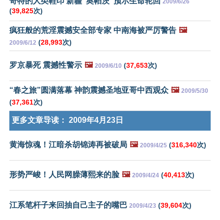
奇特的人类鞋印 新疆“奥帕茨”预示生命轮回
2009/6/26
(
39,825
次)
疯狂般的荒淫震撼安全部专家 中南海被严厉警告
🖼️
(
28,993
次)
2009/6/12
罗京暴死 震撼性警示
🖼️
(
37,653
次)
2009/6/10
“春之旅”圆满落幕 神韵震撼圣地亚哥中西观众
🖼️
2009/5/30
(
37,361
次)
更多文章导读：
2009年4月23日
黄海惊魂！江暗杀胡锦涛再被破局
🖼️
(
316,340
次)
2009/4/25
形势严峻！人民网臊薄熙来的脸
🖼️
(
40,413
次)
2009/4/24
江系笔杆子来回抽自己主子的嘴巴
(
39,604
次)
2009/4/23