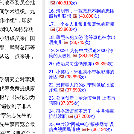
制改革委员会批
🖼️
(
40,919
次)
16. 清明节，一张意想不到的恐怖
间学术组织。九
照片引联想
🖼️
(
40,898
次)
作小组”，即所
17. 一个令人非常非常震惊的新闻
功和人体特异功
🖼️
(
39,863
次)
18. 薄熙来犯众怒 这等事也被拿出
小组成员来自国
晒虫儿
🖼️
(
39,749
次)
部、武警总部等
19. 2009！为何中共强迫2000个姓
氏的人改姓
🖼️
(
39,544
次)
，从这一点来讲，
20. 政治局向这俩摊牌 (
39,396
次)
21. 小笑话：宋祖英不带妆彩排的
原因
🖼️
(
38,893
次)
学研究会对李洪
22. 患梅毒大疮的列宁铜像屁股被
代表免费提供康
炸烂
🖼️
(
37,593
次)
报导《法轮功为
23. 公厕创新！哈尔滨包月 上海市
陪聊 (
37,375
次)
普遍收到了非常
24. 司令离滚蛋不远了！中共海军
予李洪志先生的
护航渎职
🖼️
(
37,280
次)
先生获博览会最
25. 中共设“网戒中心”摧残网青 误
信央视国民遭殃
🖼️▶️
(
36,194
次)
，在该届博览会上