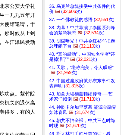
北京公安大学礼
36. 乌克兰总统接受中共条件的代
价
🖼️
(
32,606
次)
生一九九五年开
37. 一个佛教徒的感悟 (
32,551
次)
大使馆邀请，于
38. 内幕！中共导演了泰国系列峰
会的紧急状态
🖼️
(
32,534
次)
。那时候从上到
39. 阴谋曝光！中共令红衫军把泰
。在江泽民发动
总理闹下台
🖼️
(
32,110
次)
40. “真的感动”，中国知名学者“还
是掉泪了”
🖼️
(
32,021
次)
41. 天歌，“堪称完美，令人叹服”
🖼️
(
31,959
次)
42. 中国过渡政府就孙东东事件发
表声明 (
31,815
次)
炼功点。紫竹院
43. 加拿大埃德蒙顿续传奇──艺
术家们倾倒
🖼️
(
31,713
次)
央机关的退休高
44. 神韵卡尔加里落幕 能源金融界
老得多，有的人
如沐春风
🖼️
(
31,674
次)
45. 朝共不怕全裸，中共三点时隐
时现
🖼️
(
31,670
次)
46. 斯大林打手临死前的话：看