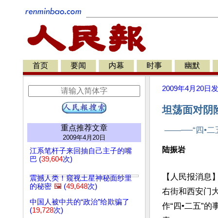
首页
要闻
内幕
时事
幽默
2009年4月20日
坦荡面对阴
重点推荐文章
——──“四•
2009年4月20日
陆振岩
江系笔杆子来回抽自己主子的嘴
巴 (
39,604
次)
【人民报消息
震撼人类！窥视土星神秘面纱里
的秘密
🖼️
(
49,648
次)
右街和西安门
中国人被中共的“政治”给欺骗了
作“四•二五”
(
19,728
次)