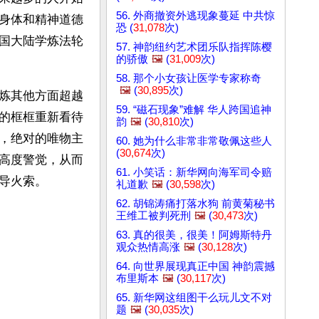
56. 外商撤资外逃现象蔓延 中共惊
身体和精神道德
恐 (
31,078
次)
国大陆学炼法轮
57. 神韵纽约艺术团乐队指挥陈樱
的骄傲
🖼️
(
31,009
次)
58. 那个小女孩让医学专家称奇
🖼️
(
30,895
次)
炼其他方面超越
59. “磁石现象”难解 华人跨国追神
的框框重新看待
韵
🖼️
(
30,810
次)
，绝对的唯物主
60. 她为什么非常非常敬佩这些人
(
30,674
次)
高度警觉，从而
61. 小笑话：新华网向海军司令赔
导火索。
礼道歉
🖼️
(
30,598
次)
62. 胡锦涛痛打落水狗 前黄菊秘书
王维工被判死刑
🖼️
(
30,473
次)
63. 真的很美，很美！阿姆斯特丹
观众热情高涨
🖼️
(
30,128
次)
64. 向世界展现真正中国 神韵震撼
布里斯本
🖼️
(
30,117
次)
65. 新华网这组图干么玩儿文不对
题
🖼️
(
30,035
次)