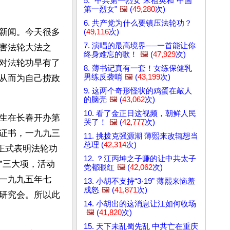
5. "中共第一烈女"宋祖英和"中国
第一烈女"
🖼️
(
49,280
次)
6. 共产党为什么要镇压法轮功？
新闻。今天很多
(
49,116
次)
7. 演唱的最高境界──一首能让你
害法轮大法之
终身难忘的歌！
🖼️
(
47,929
次)
对法轮功早有了
8. 薄书记真有一套！女练保健乳
男练反袭哨
🖼️
(
43,199
次)
从而为自己捞政
9. 这两个奇形怪状的鸡蛋在敲人
的脑壳
🖼️
(
43,062
次)
10. 看了金正日这视频，朝鲜人民
生在长春开办第
哭了！
🖼️
(
42,777
次)
证书，一九九三
11. 挑拨克强源潮 薄熙来改辄想当
总理 (
42,314
次)
正式表明法轮功
12. ？江丙坤之子赚的让中共太子
”三大项，活动
党都眼红
🖼️
(
42,062
次)
一九九五年七
13. 小胡不支持“3·19” 薄熙来恼羞
成怒
🖼️
(
41,871
次)
研究会。所以此
14. 小胡出的这消息让江如何收场
🖼️
(
41,820
次)
15. 天下未乱蜀先乱 中共亡在重庆