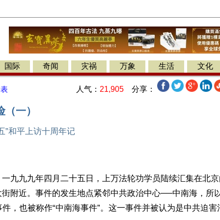
国际
奇闻
灾祸
万象
生活
文化
人气：
21,905
分享：
发表
险（一）
二五”和平上访十周年记
】一九九九年四月二十五日，上万法轮功学员陆续汇集在北京
大街附近。事件的发生地点紧邻中共政治中心──中南海，所
的事件，也被称作“中南海事件”。这一事件并被认为是中共迫