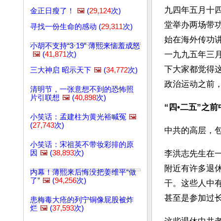
九四年五月十
金正日瘦了！
🖼️
(
29,124
次)
堂举办两场带
寻找一份生命的感动 (
29,311
次)
始在海外传功
小胡不支持“3·19” 薄熙来恼羞成怒
一九九五年三
🖼️
(
41,871
次)
下大家都觉得
三大神启 昭示天下
🖼️
(
34,772
次)
政治运动之前
清明节，一张意想不到的恐怖照
片引联想
🖼️
(
40,898
次)
“四•二五”之
小笑话：孟建柱为黄光裕喊冤
🖼️
(
27,743
次)
中共的高层，
小笑话：宋祖英不带妆彩排的原
因
🖼️
(
38,893
次)
李洪志先生在
附近有许多退
内幕！薄熙来后悔没把姜维平“做
了”
🖼️
(
94,256
次)
干。这些人中
甚至是参加过
患梅毒大疮的列宁铜像屁股被炸
烂
🖼️
(
37,593
次)