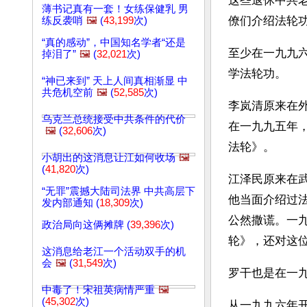
这些退休中共
薄书记真有一套！女练保健乳 男
僚们介绍法轮
练反袭哨
🖼️
(
43,199
次)
“真的感动”，中国知名学者“还是
至少在一九九
掉泪了”
🖼️
(
32,021
次)
学法轮功。
“神已来到” 天上人间真相渐显 中
共危机空前
🖼️
(
52,585
次)
李岚清原来在
乌克兰总统接受中共条件的代价
在一九九五年
🖼️
(
32,606
次)
法轮》。
小胡出的这消息让江如何收场
🖼️
(
41,820
次)
江泽民原来在
“无罪”震撼大陆司法界 中共高层下
他当面介绍过
发内部通知 (
18,309
次)
公然撒谎。一
政治局向这俩摊牌 (
39,396
次)
轮》，还对这位
这消息给老江一个活动双手的机
会
🖼️
(
31,549
次)
罗干也是在一
中毒了！宋祖英病情严重
🖼️
(
45,302
次)
从一九九六年