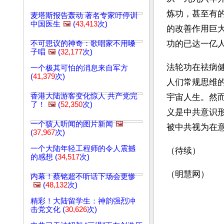
炼功，甚至有
麦塔斯报告轰动 著名专家吁停训
中国医生
🖼️
(
43,413
次)
的改善作用巨
功的已达一亿
不可思议的神奇：歌唱家不用嗓
子唱
🖼️
(
32,177
次)
法轮功在祛病
一个极其可怕的消息来自军方
(
41,379
次)
人们常规思维
香港大陆游客变化惊人 共产党完
宇宙人生。然
了！
🖼️
(
52,350
次)
义是中共意识
一个骇人听闻的图片新闻
🖼️
被中共视为在
(
37,967
次)
一个大陆年轻工程师的令人震撼
（待续）
的感想 (
34,517
次)
（明慧网）
内幕！蔡铭超不听话下场会更惨
🖼️
(
48,132
次)
精彩！大陆留学生：神韵强烈冲
击党文化 (
30,626
次)