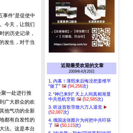
五事件”是促使中
。今天，让我们
当时的历史记录，
的发生，对于当
近期最受欢迎的文章
2009年4月20日
1. 内幕！薄熙来后悔没把姜维平
“做了”
🖼️
(
94,256
次)
会聚一处进行推
2. “神已来到” 天上人间真相渐显
中共危机空前
🖼️
(
52,585
次)
到广大群众的欢
3. 听这首歌导致六万人退党
▶️
其他气功的全新
(
52,087
次)
地都有自发性的
4. 俄国这张图片为何把中共吓坏
了
🖼️
(
50,115
次)
大法。这是本台