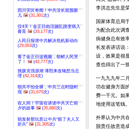
李洪志先生是
四川灾区奇闻！中共没长屁股眼
儿
🖼️
(
31,301
次)
国家体育总局
仅4天！金正日由活蹦乱跳变病入
为配合此次调
膏肓
🖼️
(
33,177
次)
病健身总有效
人民日报泄中共解决危机新动向
(
29,053
次)
长发表讲话说
设，效果是很
看了金正日这视频，朝鲜人民哭
了！
🖼️
(
42,777
次)
查也得出了一
挑拨克强源潮 薄熙来改辄想当总
理 (
42,314
次)
一九九九年二月，
功在健身方面的
朝共不怕全裸，中共三点时隐时
现
🖼️
(
31,670
次)
费一千元。如
在人间！宇宙在讲述中共灭亡前
地使用这笔钱。’
夕的故事
🖼️
(
35,880
次)
外界认为中共
朝发射那玩意让中共“赔了夫人又
折兵”
🖼️
(
31,305
次)
脱责任故意造