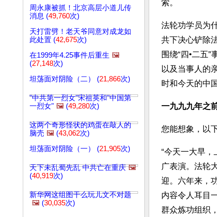
索。
周永康被抓！北京高层小道儿传
消息 (
49,760
次)
法轮功学员为什
天打雷劈！老天爷同意对成龙如
共下决心铲除
此处置 (
42,675
次)
围绕“四•二五
在1999年4.25事件后重生
🖼️
(
27,148
次)
以及当事人的
坦荡面对阴险（二） (
21,866
次)
时和今天的中
"中共第一烈女"宋祖英和"中国第
一九九九年之
一烈女"
🖼️
(
49,280
次)
这两个奇形怪状的鸡蛋在敲人的
您能想象，以
脑壳
🖼️
(
43,062
次)
坦荡面对阴险（一） (
21,905
次)
“今天一大早
广表演。法轮
天下未乱蜀先乱 中共亡在重庆
🖼️
(
40,919
次)
迎。六年来，
新华网这组图干么玩儿文不对题
内容令人耳目
🖼️
(
30,035
次)
群众炼功组织