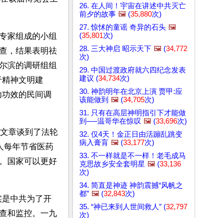
26. 在人间！宇宙在讲述中共灭亡
前夕的故事
🖼️
(
35,880
次)
27. 惊怵的童谣 奇异的石头
🖼️
(
35,801
次)
专家组成的小组
28. 三大神启 昭示天下
🖼️
(
34,772
查，结果表明祛
次)
尔滨的调研组组
29. 中国过渡政府就六四纪念发表
建议 (
34,734
次)
于精神文明建
30. 神韵明年在北京上演 贾甲:应
功功效的民间调
该能做到
🖼️
(
34,705
次)
31. 只有在高层神明指引下才能做
到──温哥华在惊叹
🖼️
(
33,696
次)
》发表文章谈到了法轮
32. 仅4天！金正日由活蹦乱跳变
病入膏肓
🖼️
(
33,177
次)
人每年节省医药
33. 不一样就是不一样！老毛成马
。国家可以更好
克思故乡安全套明星
🖼️
(
33,136
次)
34. 简直是神迹 神韵震撼“风帆之
都”
🖼️
(
32,843
次)
实是中共为了开
35. “神已来到人世间救人” (
32,797
查和监控。一九
次)