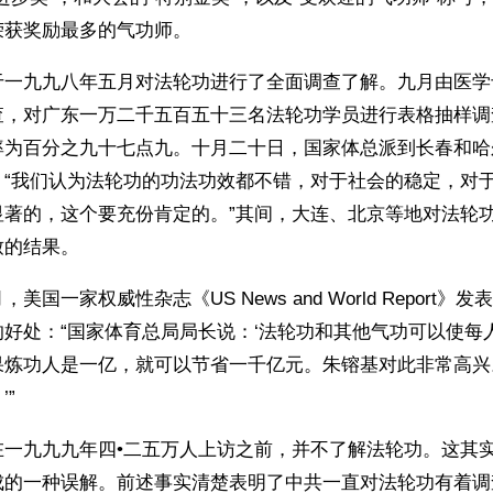
荣获奖励最多的气功师。
于一九九八年五月对法轮功进行了全面调查了解。九月由医学
查，对广东一万二千五百五十三名法轮功学员进行表格抽样调
率为百分之九十七点九。十月二十日，国家体总派到长春和哈
：“我们认为法轮功的功法功效都不错，对于社会的稳定，对
显著的，这个要充份肯定的。”其间，大连、北京等地对法轮
致的结果。
美国一家权威性杂志《US News and World Report
好处：“国家体育总局局长说：‘法轮功和其他气功可以使每
果炼功人是一亿，就可以节省一千亿元。朱镕基对此非常高兴
”
在一九九九年四•二五万人上访之前，并不了解法轮功。这其
成的一种误解。前述事实清楚表明了中共一直对法轮功有着调