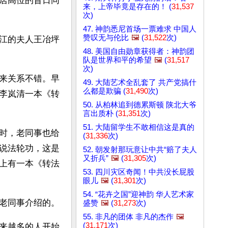
居高位的昔日同
来，上帝毕竟是存在的！ (
31,537
次)
47. 神韵悉尼首场一票难求 中国人
赞叹无与伦比
🖼️
(
31,522
次)
江的夫人王冶坪
48. 美国自由勋章获得者：神韵团
队是世界和平的希望
🖼️
(
31,517
次)
来关系不错。早
49. 大陆艺术全乱套了 共产党搞什
么都是欺骗 (
31,490
次)
李岚清一本《转
50. 从柏林追到德累斯顿 陕北大爷
言出质朴 (
31,351
次)
51. 大陆留学生不敢相信这是真的
时，老同事也给
(
31,336
次)
说法轮功，这是
52. 朝发射那玩意让中共“赔了夫人
又折兵”
🖼️
(
31,305
次)
上有一本《转法
53. 四川灾区奇闻！中共没长屁股
眼儿
🖼️
(
31,301
次)
54. “花卉之国”迎神韵 华人艺术家
老同事介绍的。
盛赞
🖼️
(
31,273
次)
55. 非凡的团体 非凡的杰作
🖼️
(
31,171
次)
来越多的人开始