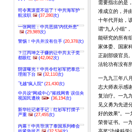
需要指出的是
司令离滚蛋不远了！中共海军护
准成立的，并
航渎职
🖼️
(
37,280
次)
十年代开始，该
一张网照：中共恶搞“内忧外患”
谓“九人小组
🖼️
(
29,989
次)
能研究的所有
警惕！中共并没有住手 (
20,378
次)
家体委、国家
？江丙坤之子赚的让中共太子党
正副部级官员。
都眼红
🖼️
(
42,062
次)
法轮功有没有所
阴谋曝光！中共令红衫军把泰总
理闹下台
🖼️
(
32,110
次)
一九九三年八
飞越“疯人院” (
21,430
次)
志大师表示感
中共设“网戒中心”摧残网青 误信央
复治疗。一九
视国民遭殃
🖼️▶️
(
36,194
次)
见义勇为先进
新华社记者手记：红衫军打摆子
好的效果”。
严重
🖼️
(
27,455
次)
荣誉证书。一
内幕！中共导演了泰国系列峰会
高奖“边缘科学
的紧急状态
🖼️
(
32,534
次)