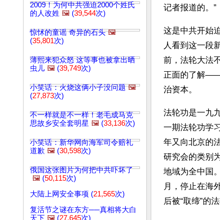
2009！为何中共强迫2000个姓氏
记者报道的。”
的人改姓
🖼️
(
39,544
次)
这是中共开始
惊怵的童谣 奇异的石头
🖼️
(
35,801
次)
人看到这一段
前，法轮大法
薄熙来犯众怒 这等事也被拿出晒
虫儿
🖼️
(
39,749
次)
正面的了解—
小笑话：火烧这俩小子没问题
🖼️
治资本。
(
27,873
次)
法轮功是一九
不一样就是不一样！老毛成马克
思故乡安全套明星
🖼️
(
33,136
次)
一期法轮功学
年又向北京的
小笑话：新华网向海军司令赔礼
道歉
🖼️
(
30,598
次)
研究会的类别为
俄国这张图片为何把中共吓坏了
地域为全中国
🖼️
(
50,115
次)
月，停止在海
大陆上网安全事项 (
21,565
次)
后被“取缔”的
复活节之谜在东方──真相将大白
天下
🖼️
(
27,645
次)