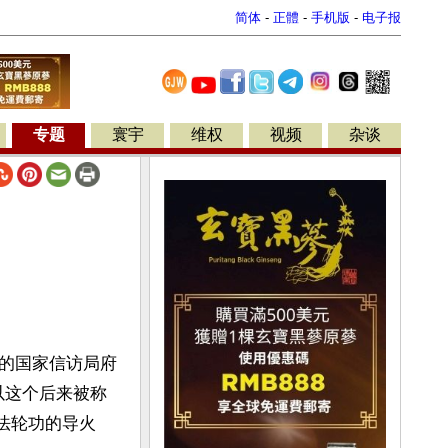
简体
-
正體
-
手机版
-
电子报
专题
寰宇
维权
视频
杂谈
的国家信访局府
以这个后来被称
害法轮功的导火