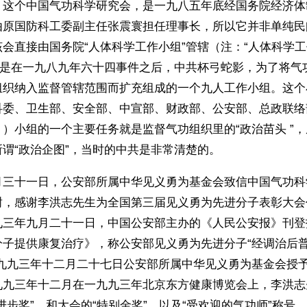
，这个中国气功科学研究会，是一九八五年底经国务院经济体
由原国防科工委副主任张震寰担任理事长，所以它并非单纯民
会直接由国务院“人体科学工作小组”管辖（注：“人体科学工
”，是在一九八九年六十四事件之后，中共杯弓蛇影，为了将气
组织纳入监督管辖范围而扩充组成的一个九人工作小组。这个
科委、卫生部、安全部、中宣部、财政部、公安部、总政联络
）小组的一个主要任务就是监督气功组织里的“政治苗头 ”
谓“政治企图”，当时的中共是非常清楚的。
月三十一日，公安部所属中华见义勇为基金会致信中国气功科
谢，感谢李洪志先生为全国第三届见义勇为先进分子表彰大会
九三年九月二十一日，中国公安部主办的《人民公安报》刊登
分子提供康复治疗》，称公安部见义勇为先进分子“经调治后
一九九三年十二月二十七日公安部所属中华见义勇为基金会授
九九三年十二月在一九九三年北京东方健康博览会上，李洪志
进步奖”，和大会的“特别金奖”，以及“受欢迎的气功师”称号