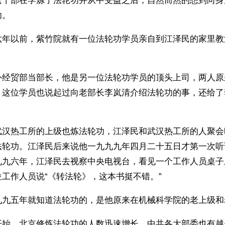
老干部在学炼了法轮功并从中受益之后，自然而然的想到向身
功。
六年以前，紫竹院就有一位法轮功学员亲自到江泽民的家里教
外经贸部当部长，他是另一位法轮功学员的顶头上司，两人原
，这位学员也说起过向老部长李岚清介绍法轮功的事，还给了
武汉热工所的上级也炼法轮功，江泽民和武汉热工所的人聚会
法轮功。江泽民后来说他一九九九年四月二十五日才第一次听
九九六年，江泽民去视察中央电视台，看见一个工作人员桌子
工作人员说“《转法轮》，这本书挺不错。”
九九五年就知道法轮功的，是他原来在机械科学院的老上级和
开始，北京修炼法轮功的人数迅速增长，中共各大部委也有越