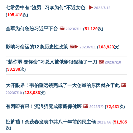
七常委中有“渣男” 习李为何“不近女色”
▶️
2023/7/12
(
105,418
次)
全军为何急盼习近平下台
🖼️
(
51,129
次)
2023/7/11
影响习命运的12条历史性政策
🖼️▶️
(
103,923
次)
2023/7/11
“趁你弱 要你命”习总又被俄爹狠狠捅了一刀
🖼️
2023/7/10
(
33,238
次)
大开眼界！韦伯望远镜完成了一大创举的原因就在于此
🖼️
(
138,086
次)
2023/7/10
有因即有果！流浪猫竟成家庭保健医
🖼️
(
72,431
次)
2023/7/9
扯裤裆！余茂春发表中共八十年前的民主颂
(
51,585
2023/7/6
次)