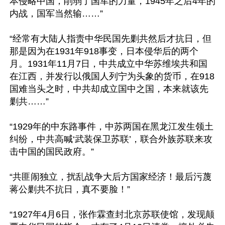
本侵略中国，削弱了国军的力量，1945年之后4年的
内战，国军当然输……”

“经常有大陆人指责中华民国先剿共然后才抗日，但
那是因为在1931年918事变，日本侵华后的两个
月。1931年11月7日，中共成立中华苏维埃共和国
在江西，并发行以俄国人列宁为头象的货币，在918
国难当头之时，中共却成立国中之国，本来就该先
剿共……”

“1929年的中东路事件，中苏两国在黑龙江发生领土
纠纷，中共高喊‘武装保卫苏联’，联合外族苏联来攻
击中国的国民政府。”

“共匪闹独立，扰乱战争大后方国家经济！最后污蔑
蒋公剿共不抗日，真不要脸！”

“1927年4月6日，张作霖查封北京苏联使馆，发现颠