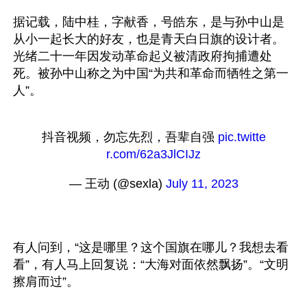
据记载，陆中桂，字献香，号皓东，是与孙中山是
从小一起长大的好友，也是青天白日旗的设计者。
光绪二十一年因发动革命起义被清政府拘捕遭处
死。被孙中山称之为中国“为共和革命而牺牲之第一
抖音视频，勿忘先烈，吾辈自强 
pic.twitte
r.com/62a3JlCIJz
— 王动 (@sexla) 
July 11, 2023
有人问到，“这是哪里？这个国旗在哪儿？我想去看
看”，有人马上回复说：“大海对面依然飘扬”。“文明
擦肩而过”。
