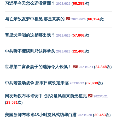
习近平今天怎么还没露面？
(
68,289
次)
2023/6/26
与亡亲故友梦中相见 那是真实的
🖼️
(
66,124
次)
2023/6/26
普里戈津唱的这是哪出戏？
(
57,806
次)
2023/6/25
中共听不懂谈判只认得拳头
(
22,400
次)
2023/6/23
世界第二富豪妻子的选择令人钦佩！
🖼️
(
24,348
次)
2023/6/23
中共若发动战争 那末日就铁定来临
(
82,638
次)
2023/6/22
网友热议布林肯访中 :别说暴风雨来前无征兆
🖼️
2023/6/21
(
23,531
次)
美国务卿布林肯48小时旋风式访华白搭
(
20,453
次)
2023/6/20