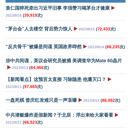
袁仁国猝死牵出习近平旧事 李强赞习喝茅台才健康
▶️
(
39,919
次)
2023/9/18
“茅台会”人去楼空 背后势力惊人
▶️
(
72,433
次)
2023/9/15
“反共骨干”被爆是间谍 英国政界哗然
▶️
(
66,235
次)
2023/9/14
涉中共间谍，英议会研究员被捕 美调查华为Mate 60晶片
▶️
(
64,466
次)
2023/9/13
【新闻看点】这预言太直接 习除隐患 他遭灭口？
▶️
(
97,665
次)
2023/9/13
一盘死棋 曾庆红发难只是一声哀嚎
▶️
(
86,092
次)
2023/9/12
中共潜艇爆炸是假新闻？于北辰：浮出来给大家看看
▶️
(
66,523
次)
2023/9/12