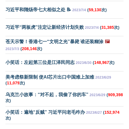
习近平和隋炀帝七大相似之处 📝
(
59,130
次)
2023/7/4
习近平“两板虎”注定让新经济计划失败
(
31,385
次)
2023/7/4
苍天示警！香港七一“文明之光”暴毙 谁还装糊涂
🖼️
(
208,146
次)
2023/7/3
小笑话：左起第三位是江泽民同志
(
148,967
次)
2023/6/30
美考虑祭新限制 使AI芯片出口中国难上加难
2023/6/29
(
11,079
次)
乌克兰小故事：“对不起，我偷了你的车”
(
909,398
2023/6/29
次)
小笑话：遍地“反贼” 习近平问老毛咋办
(
152,974
2023/6/27
次)