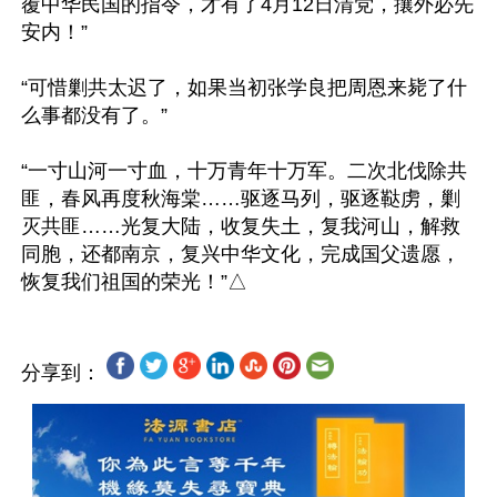
覆中华民国的指令，才有了4月12日清党，攘外必先
安内！”

“可惜剿共太迟了，如果当初张学良把周恩来毙了什
么事都没有了。” 

“一寸山河一寸血，十万青年十万军。二次北伐除共
匪，春风再度秋海棠……驱逐马列，驱逐鞑虏，剿
灭共匪……光复大陆，收复失土，复我河山，解救
同胞，还都南京，复兴中华文化，完成国父遗愿，
分享到：