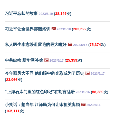
习近平忘却的故事
(
38,149
次)
2023/6/19
习近平让全世界都翻烙饼
🖼️
(
202,522
次)
2023/6/18
私人医生李志绥泄露毛的最大嗜好
🖼️
(
75,374
次)
2023/6/17
中共缺啥 新华网补啥
🖼️
(
25,359
次)
2023/6/17
今年画风大不同 他们眼中的光彩成为了历史
🖼️
2023/6/17
(
23,066
次)
“上海石库门里的红色印记”在胡言乱语
(
58,289
次)
2023/6/16
小笑话：想当年 江泽民为何让宋祖英离婚
🖼️
2023/6/16
(
165,111
次)