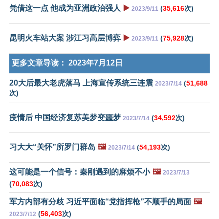
凭借这一点 他成为亚洲政治强人
▶️
(
35,616
次)
2023/9/11
昆明火车站大案 涉江习高层博弈
▶️
(
75,928
次)
2023/9/11
更多文章导读：
2023年7月12日
20大后最大老虎落马 上海宣传系统三连震
(
51,688
2023/7/14
次)
疫情后 中国经济复苏美梦变噩梦
(
34,592
次)
2023/7/14
习大大“关怀”所罗门群岛
🖼️
(
54,193
次)
2023/7/14
这可能是一个信号：秦刚遇到的麻烦不小
🖼️
2023/7/13
(
70,083
次)
军方内部有分歧 习近平面临“党指挥枪”不顺手的局面
🖼️
(
56,403
次)
2023/7/12