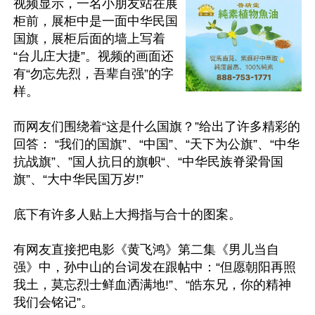
视频显示，一名小朋友站在展
柜前，展柜中是一面中华民国
国旗，展柜后面的墙上写着
“台儿庄大捷”。视频的画面还
有“勿忘先烈，吾辈自强”的字
样。

而网友们围绕着“这是什么国旗？”给出了许多精彩的
回答： “我们的国旗”、“中国”、“天下为公旗”、“中华
抗战旗”、”国人抗日的旗帜“、“中华民族脊梁骨国
旗”、“大中华民国万岁!”

底下有许多人贴上大拇指与合十的图案。

有网友直接把电影《黄飞鸿》第二集《男儿当自
强》中，孙中山的台词发在跟帖中：“但愿朝阳再照
我土，莫忘烈士鲜血洒满地!”、“皓东兄，你的精神
我们会铭记”。
