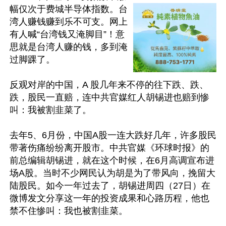
幅仅次于费城半导体指数。台
湾人赚钱赚到乐不可支。网上
有人喊“台湾钱又淹脚目”！意
思就是台湾人赚的钱，多到淹
过脚踝了。

反观对岸的中国，A 股几年来不停的往下跌、跌、
跌，股民一直赔，连中共官媒红人胡锡进也赔到惨
叫：我被割韭菜了。

去年5、6月份，中国A股一连大跌好几年，许多股民
带著伤痛纷纷离开股市。中共官媒《环球时报》的
前总编辑胡锡进，就在这个时候，在6月高调宣布进
场A股。当时不少网民认为胡是为了带风向，挽留大
陆股民。如今一年过去了，胡锡进周四（27日）在
微博发文分享这一年的投资成果和心路历程，他也
禁不住惨叫：我也被割韭菜。
