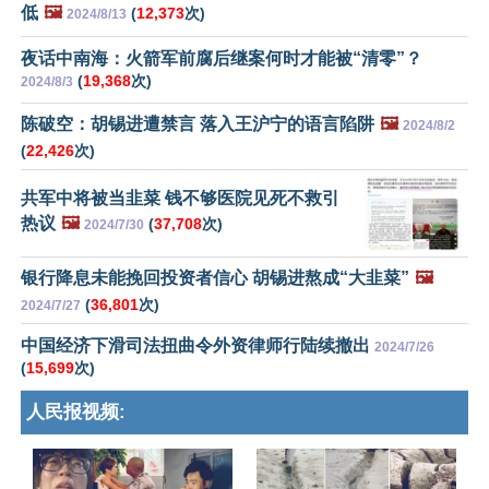
低
🖼️
(
12,373
次)
2024/8/13
夜话中南海：火箭军前腐后继案何时才能被“清零”？
(
19,368
次)
2024/8/3
陈破空：胡锡进遭禁言 落入王沪宁的语言陷阱
🖼️
2024/8/2
(
22,426
次)
共军中将被当韭菜 钱不够医院见死不救引
热议
🖼️
(
37,708
次)
2024/7/30
银行降息未能挽回投资者信心 胡锡进熬成“大韭菜”
🖼️
(
36,801
次)
2024/7/27
中国经济下滑司法扭曲令外资律师行陆续撤出
2024/7/26
(
15,699
次)
人民报视频: