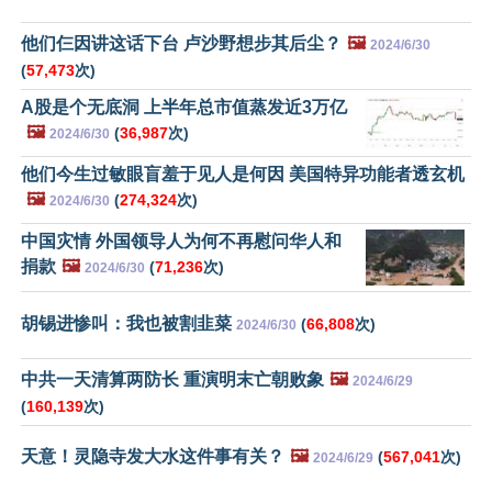
他们仨因讲这话下台 卢沙野想步其后尘？
🖼️
2024/6/30
(
57,473
次)
A股是个无底洞 上半年总市值蒸发近3万亿
🖼️
(
36,987
次)
2024/6/30
他们今生过敏眼盲羞于见人是何因 美国特异功能者透玄机
🖼️
(
274,324
次)
2024/6/30
中国灾情 外国领导人为何不再慰问华人和
捐款
🖼️
(
71,236
次)
2024/6/30
胡锡进惨叫：我也被割韭菜
(
66,808
次)
2024/6/30
中共一天清算两防长 重演明末亡朝败象
🖼️
2024/6/29
(
160,139
次)
天意！灵隐寺发大水这件事有关？
🖼️
(
567,041
次)
2024/6/29