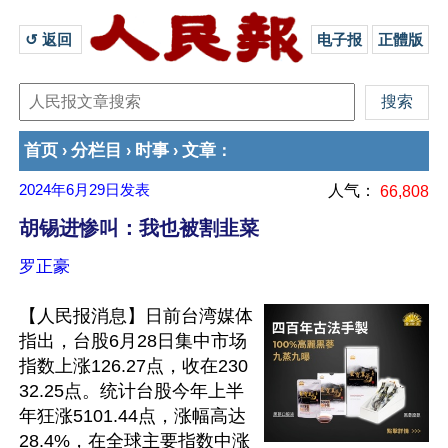
↺ 返回 
电子报
正體版
首页
分栏目
时事
文章
›
›
›
：
2024年6月29日
发表
人气：
66,808
胡锡进惨叫：我也被割韭菜
罗正豪
【人民报消息】日前台湾媒体
指出，台股6月28日集中市场
指数上涨126.27点，收在230
32.25点。统计台股今年上半
年狂涨5101.44点，涨幅高达
28.4%，在全球主要指数中涨