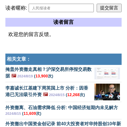
读者暱称:
读者留言
欢迎您的留言反馈。
相关文章：
掩盖外资撤走真相？沪深交易所停报交易数
据
🖼️
(
13,900
次)
2024/8/19
李嘉诚长江基建下周英国上市 分析：因香
港已无法吸引外资
🖼️
(
12,268
次)
2024/8/15
外资撤离、石油需求降低 分析: 中国经济短期内未见解方
(
11,609
次)
2024/8/15
外资撤出中国资金创记录 前40大投资者对华持股创10年新