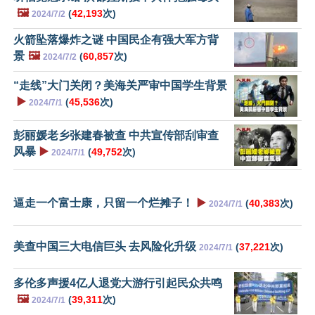
🖼️
(
42,193
次)
2024/7/2
火箭坠落爆炸之谜 中国民企有强大军方背
景
🖼️
(
60,857
次)
2024/7/2
“走线”大门关闭？美海关严审中国学生背景
▶️
(
45,536
次)
2024/7/1
彭丽媛老乡张建春被查 中共宣传部刮审查
风暴
▶️
(
49,752
次)
2024/7/1
逼走一个富士康，只留一个烂摊子！
▶️
(
40,383
次)
2024/7/1
美查中国三大电信巨头 去风险化升级
(
37,221
次)
2024/7/1
多伦多声援4亿人退党大游行引起民众共鸣
🖼️
(
39,311
次)
2024/7/1