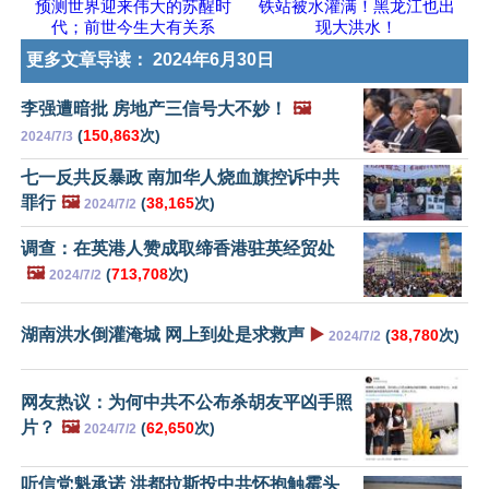
预测世界迎来伟大的苏醒时
铁站被水灌满！黑龙江也出
代；前世今生大有关系
现大洪水！
更多文章导读：
2024年6月30日
李强遭暗批 房地产三信号大不妙！
🖼️
(
150,863
次)
2024/7/3
七一反共反暴政 南加华人烧血旗控诉中共
罪行
🖼️
(
38,165
次)
2024/7/2
调查：在英港人赞成取缔香港驻英经贸处
🖼️
(
713,708
次)
2024/7/2
湖南洪水倒灌淹城 网上到处是求救声
▶️
(
38,780
次)
2024/7/2
网友热议：为何中共不公布杀胡友平凶手照
片？
🖼️
(
62,650
次)
2024/7/2
听信党魁承诺 洪都拉斯投中共怀抱触霉头