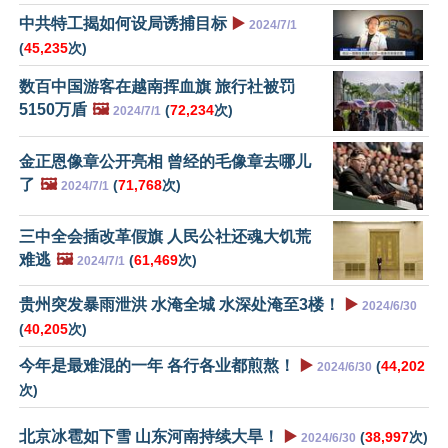
中共特工揭如何设局诱捕目标
▶️
2024/7/1
(
45,235
次)
数百中国游客在越南挥血旗 旅行社被罚
5150万盾
🖼️
(
72,234
次)
2024/7/1
金正恩像章公开亮相 曾经的毛像章去哪儿
了
🖼️
(
71,768
次)
2024/7/1
三中全会插改革假旗 人民公社还魂大饥荒
难逃
🖼️
(
61,469
次)
2024/7/1
贵州突发暴雨泄洪 水淹全城 水深处淹至3楼！
▶️
2024/6/30
(
40,205
次)
今年是最难混的一年 各行各业都煎熬！
▶️
(
44,202
2024/6/30
次)
北京冰雹如下雪 山东河南持续大旱！
▶️
(
38,997
次)
2024/6/30