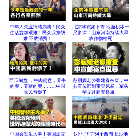
中年人失业情绪崩溃！民众
北京冰雹如下雪 地面积冰一
生活愈加艰难！民众叹挣钱
尺多深！山东河南持续大旱
难 不敢消费！
农作物枯死
西瓜崩盘 ，牛肉崩盘，养牛
彭丽媛老乡张建春被查，中
的哭，养猪的哭，……中国
共宣传部刮审查风暴，军头
农民亏惨了｜
罕见赴延安祭旗，
中国会发生大事！英国派克
1小时下了54个西湖 长沙地