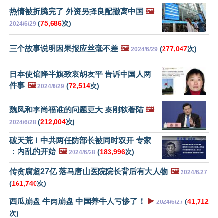
热情被折腾完了 外资另择良配撤离中国
🖼️
(
75,686
次)
2024/6/29
三个故事说明因果报应丝毫不差
🖼️
(
277,047
次)
2024/6/29
日本使馆降半旗致哀胡友平 告诉中国人两
件事
🖼️
(
72,514
次)
2024/6/29
魏凤和李尚福谁的问题更大 秦刚软著陆
🖼️
(
212,004
次)
2024/6/28
破天荒！中共两任防部长被同时双开 专家
：内乱的开始
🖼️
(
183,996
次)
2024/6/28
传贪腐超27亿 落马唐山医院院长背后有大人物
🖼️
2024/6/27
(
161,740
次)
西瓜崩盘 牛肉崩盘 中国养牛人亏惨了！
▶️
(
41,712
2024/6/27
次)