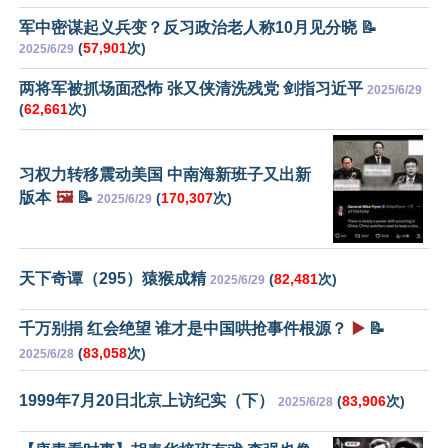
军中密谋起义兵变？反习政治老人称10月见分晓 📝
(
57,901
次)
2025/6/29
两将军被抓场面恐怖 张又侠清洗残党 剑指习近平
2025/6/29
(
62,661
次)
习权力转移震动美国 中南海新班子又出新
版本
🖼️
📝
(
170,307
次)
2025/6/29
天下奇谭（295）猿猴成精
(
82,481
次)
2025/6/29
千万别捐 红会绝望 谁才是中国哄抢事件根源？
▶️
📝
(
83,058
次)
2025/6/28
1999年7月20日北京上访纪实（下）
(
83,906
次)
2025/6/28