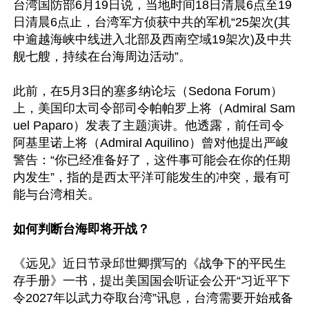
台湾国防部6月19日说，当地时间18日清晨6点至19
日清晨6点止，台湾军方侦获中共的军机“25架次(其
中逾越海峡中线进入北部及西南空域19架次)及中共
舰七艘，持续在台海周边活动”。

此前，在5月3日的塞多纳论坛（Sedona Forum）
上，美国印太司令部司令帕帕罗上将（Admiral Sam
uel Paparo）发表了主题演讲。他透露，前任司令
阿基里诺上将（Admiral Aquilino）曾对他提出严峻
警告：“你已经准备好了，这件事可能会在你的任期
内发生”，指的是西太平洋可能发生的冲突，最有可
能与台湾相关。

如何判断台海即将开战？
《远见》近日节录邱世卿撰写的《战争下的平民生
存手册》一书，提出美国国会听证会公开“习近平下
令2027年以武力夺取台湾”讯息，台湾需要开始戒备