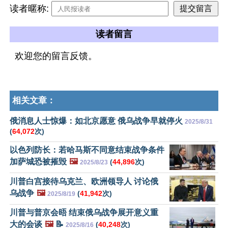
读者暱称:
读者留言
欢迎您的留言反馈。
相关文章：
俄消息人士惊爆：如北京愿意 俄乌战争早就停火
2025/8/31
(
64,072
次)
以色列防长：若哈马斯不同意结束战争条件
加萨城恐被摧毁
🖼️
(
44,896
次)
2025/8/23
川普白宫接待乌克兰、欧洲领导人 讨论俄
乌战争
🖼️
(
41,942
次)
2025/8/19
川普与普京会晤 结束俄乌战争展开意义重
大的会谈
🖼️
📝
(
40,248
次)
2025/8/16