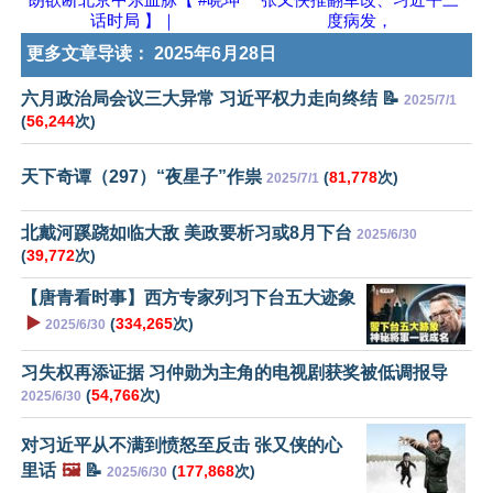
话时局 】｜
度病发，
更多文章导读：
2025年6月28日
六月政治局会议三大异常 习近平权力走向终结 📝
2025/7/1
(
56,244
次)
天下奇谭（297）“夜星子”作祟
(
81,778
次)
2025/7/1
北戴河蹊跷如临大敌 美政要析习或8月下台
2025/6/30
(
39,772
次)
【唐青看时事】西方专家列习下台五大迹象
▶️
(
334,265
次)
2025/6/30
习失权再添证据 习仲勋为主角的电视剧获奖被低调报导
(
54,766
次)
2025/6/30
对习近平从不满到愤怒至反击 张又侠的心
里话
🖼️
📝
(
177,868
次)
2025/6/30