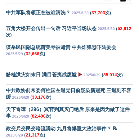
中共军队将领正在被谁清洗？
(
37,703
次)
2025/6/30
五角大楼开会传出一句话 习近平当场认怂
(
53,912
2025/6/30
次)
谋杀民国副总统萧美琴被谴责 中共炸弹恐吓陆委会
(
32,666
次)
2025/6/29
黔桂洪灾如末日 满目苍夷成废墟
▶️
(
85,014
次)
2025/6/29
中共政协前常委何柱国在退党日前疑染新冠死 三退刻不容
缓
(
33,176
次)
2025/6/29
天下奇谭（296）冥官判其灭门绝后 原来是因为做了这件
事
(
82,496
次)
2025/6/29
政变兵变民变暗流涌动 九月将爆重大政治事件？ 📝
(
21,317
次)
2025/6/29