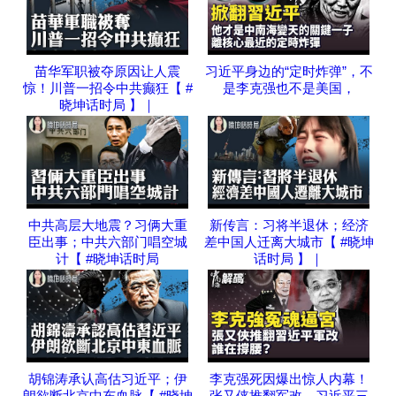
苗华军职被夺原因让人震
习近平身边的“定时炸弹”，不
惊！川普一招令中共癫狂【 #
是李克强也不是美国，
晓坤话时局 】｜
中共高层大地震？习俩大重
新传言：习将半退休；经济
臣出事；中共六部门唱空城
差中国人迁离大城市【 #晓坤
计【 #晓坤话时局
话时局 】｜
胡锦涛承认高估习近平；伊
李克强死因爆出惊人内幕！
朗欲断北京中东血脉【 #晓坤
张又侠推翻军改、习近平三