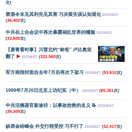
次)
禁酒令未见其利先见其害 习决策失误认知退化
2025/6/27
(
36,402
次)
中共在上合会议中再次暴露祸乱世界的嘴脸
2025/6/27
(
33,600
次)
【唐青看时事】川普北约“称爸” 卢比奥笑
翻了
▶️
(
332,560
次)
2025/6/27
军方画报封面自去年7月后再次下架习
(
53,610
次)
2025/6/27
1999年7月20日北京上访纪实（中）
(
85,381
次)
2025/6/27
中共活摘器官新途径：以事故抢救的名义 📝
2025/6/27
(
39,309
次)
缺席金砖峰会 外交行程受控 习不行了
(
52,417
次)
2025/6/27