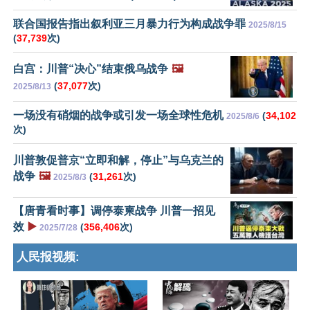
联合国报告指出叙利亚三月暴力行为构成战争罪
2025/8/15
(
37,739
次)
白宫：川普“决心”结束俄乌战争
🖼️
(
37,077
次)
2025/8/13
一场没有硝烟的战争或引发一场全球性危机
(
34,102
2025/8/6
次)
川普敦促普京“立即和解，停止”与乌克兰的
战争
🖼️
(
31,261
次)
2025/8/3
【唐青看时事】调停泰柬战争 川普一招见
效
▶️
(
356,406
次)
2025/7/28
人民报视频: