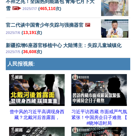
不祥之兆！全国热到能蒸包 青海七月下大
雪
🖼️▶️
(
465,110
次)
2025/7/7
官二代谈中国青少年失踪与强摘器官
🖼️
(
13,191
次)
2025/7/6
新疆拟增6座器官移植中心 大陆博主：失踪儿童城镇化
(
36,608
次)
2025/7/5
人民报视频:
曾中风的习近平高调现身西
习近平访西藏 市面戒严气氛
藏？北戴河后首露面，
紧张！中国房企日子难熬 【
#晓坤话时局