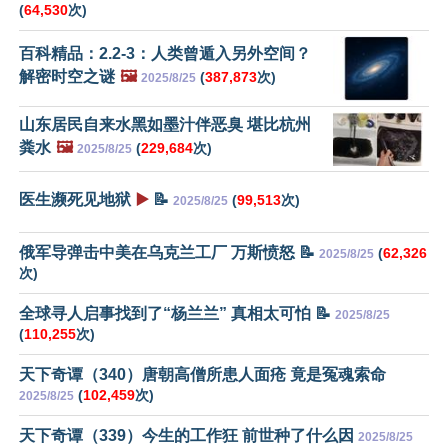
(
64,530
次)
百科精品：2.2-3：人类曾遁入另外空间？
解密时空之谜
🖼️
(
387,873
次)
2025/8/25
山东居民自来水黑如墨汁伴恶臭 堪比杭州
粪水
🖼️
(
229,684
次)
2025/8/25
医生濒死见地狱
▶️
📝
(
99,513
次)
2025/8/25
俄军导弹击中美在乌克兰工厂 万斯愤怒 📝
(
62,326
2025/8/25
次)
全球寻人启事找到了“杨兰兰” 真相太可怕 📝
2025/8/25
(
110,255
次)
天下奇谭（340）唐朝高僧所患人面疮 竟是冤魂索命
(
102,459
次)
2025/8/25
天下奇谭（339）今生的工作狂 前世种了什么因
2025/8/25