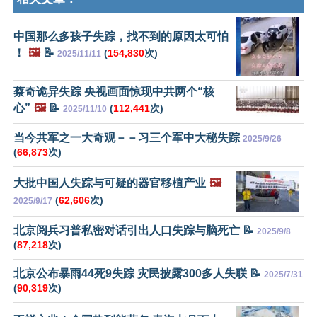
中国那么多孩子失踪，找不到的原因太可怕
！
🖼️
📝
(
154,830
次)
2025/11/11
蔡奇诡异失踪 央视画面惊现中共两个“核
心”
🖼️
📝
(
112,441
次)
2025/11/10
当今共军之一大奇观－－习三个军中大秘失踪
2025/9/26
(
66,873
次)
大批中国人失踪与可疑的器官移植产业
🖼️
(
62,606
次)
2025/9/17
北京阅兵习普私密对话引出人口失踪与脑死亡 📝
2025/9/8
(
87,218
次)
北京公布暴雨44死9失踪 灾民披露300多人失联 📝
2025/7/31
(
90,319
次)