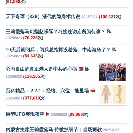
(
61,596
次)
天下奇谭（338）清代的隐身术传说
(
100,121
次)
2025/8/24
王莉霞落马剑指赵乐际？习接连访庙所为何事？ 📝
(
70,225
次)
2025/8/23
10天后就阅兵，阅兵总指挥没着落，中南海急了？ 📝
(
84,633
次)
2025/8/23
心向自由的真正港人是中共的心病
🖼️
📝
(
116,505
次)
2025/8/23
百科精品： 2.2-1：经络、穴位、能量场
🖼️
(
377,610
次)
2025/8/23
巨型UFO突现夜空
▶️
(
99,083
次)
2025/8/23
内蒙古主席王莉霞落马 传被抓细节：当场瘫软
2025/8/23