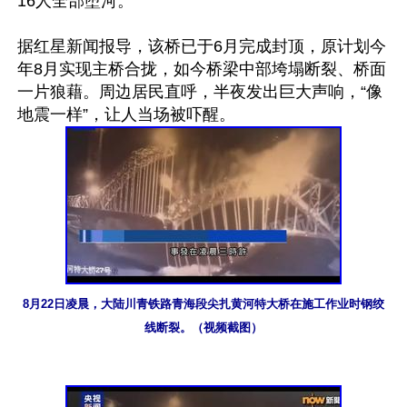
16人全部堕河。

据红星新闻报导，该桥已于6月完成封顶，原计划今
年8月实现主桥合拢，如今桥梁中部垮塌断裂、桥面
一片狼藉。周边居民直呼，半夜发出巨大声响，“像
8月22日凌晨，大陆川青铁路青海段尖扎黄河特大桥在施工作业时钢绞
线断裂。（视频截图）