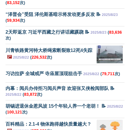
(
83,152
次)
“泽普会”受阻 泽伦斯基暗示将发动更多反攻 📝
2025/8/23
(
59,934
次)
2天即返京 习近平西藏之行讲话藏蹊跷 📝
(
83,636
2025/8/23
次)
川青铁路黄河特大桥绳索断裂致12死4失踪
🖼️
(
226,532
次)
2025/8/22
习访拉萨 全城戒严 寺庙屋顶现狙击手
(
79,711
次)
2025/8/22
内幕：阅兵办传拒习阅兵声音 欢迎张又侠检阅部队 📝
(
83,872
次)
2025/8/22
胡锡进退休金惹风波 15个年轻人养一个老胡！ 📝
2025/8/22
(
100,121
次)
百科精品：2.1-4 物体跑得越快质量越大？