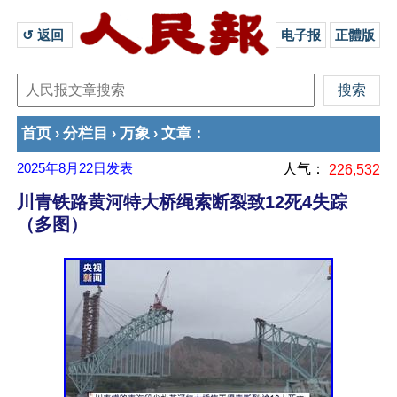
↺ 返回 
电子报
正體版
首页
分栏目
万象
文章
›
›
›
：
2025年8月22日
发表
人气：
226,532
川青铁路黄河特大桥绳索断裂致12死4失踪
（多图）