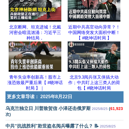
北京断网、坦克进城！北戴
近期中共高官动向异常？！
河密会暗流汹涌：习近平三
中国网络突发大面积中断！
种结局，
【 #晓坤话时局 】
青年失业率创新高！股市上
北京9.3阅兵张又侠搞大动
涨恐致最严重后果【 #晓坤话
作；中共盯上这三类人的荷
时局 】｜
包【 #晓坤话时局
更多文章导读：
2025年8月22日
乌克兰独立日 川普致贺信 小泽还击俄罗斯
(
61,923
2025/8/25
次)
中共“抗战胜利”欺世盗名阅兵曝露了什么？ 📝
2025/8/25