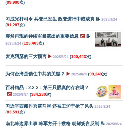
(
99,900
次)
习成光杆司令 兵变已发生 政变进行中或成真 📝
2025/8/24
(
91,287
次)
突然再现的钟绍军暴露出的重要信息
🖼️
📝
(
123,463
次)
2025/8/24
麦克阿瑟的三大预言
▶️
(
100,443
次)
2025/8/24
为何台湾是锁住中共的关键？
▶️
(
99,249
次)
2025/8/24
百科精品：2.2-2：第三只眼真的存在吗？
🖼️
(
384,230
次)
2025/8/24
习近平西藏作秀露马脚 还被王沪宁抢了风头
2025/8/24
(
83,591
次)
南北韩边界出事 韩军方开十数枪 朝鲜扬言反制 📝
2025/8/24