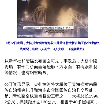
8月22日凌晨，大陆川青铁路青海段尖扎黄河特大桥在施工作业时钢绞
线断裂，造成12人死亡，4人失联。（视频截图）
从新华社和陆媒发布画面可见，事发后，大桥中段
坍塌，有部门桥面垂落碰触下方水面，有绳索断裂
等情况，也有钢管断裂。

公开资讯显示，尖扎黄河特大桥位于青海省黄南藏
族自治州尖扎县和海东市化隆回族自治县交界处，
是川青铁路全线重点桥梁工程之一，大桥总长1596.
2公尺，拱顶距水面130公尺，相当于40多层楼高，