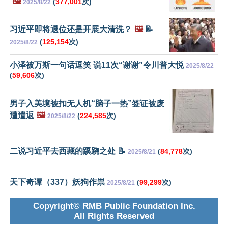
🖼️
(
377,001
次)
2025/8/22
习近平即将退位还是开展大清洗？
🖼️
📝
(
125,154
次)
2025/8/22
小泽被万斯一句话逗笑 说11次“谢谢”令川普大悦
2025/8/22
(
59,606
次)
男子入美境被扣无人机“脑子一热”签证被废
遭遣返
🖼️
(
224,585
次)
2025/8/22
二说习近平去西藏的蹊跷之处 📝
(
84,778
次)
2025/8/21
天下奇谭（337）妖狗作祟
(
99,299
次)
2025/8/21
Copyright© RMB Public Foundation Inc.
All Rights Reserved