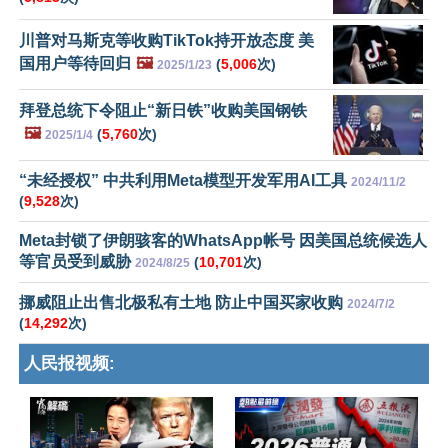
川普对马斯克等收购TikTok持开放态度 美
国用户等待回归
🖼️
(
5,006
次)
2025/1/23
拜登总统下令阻止“新日铁”收购美国钢铁
🖼️
(
5,760
次)
2025/1/4
“未经授权” 中共利用Meta模型开发军用AI工具
2024/11/2
(
9,528
次)
Meta封锁了伊朗骇客的WhatsApp帐号 因美国总统候选人
等官员受到威胁
(
10,701
次)
2024/8/25
挪威阻止出售北极私有土地 防止中国买家收购
2024/7/2
(
14,292
次)
人民报视频: