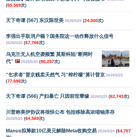
(
65,569
次)
天下奇谭 (567) 东汉陈世美
(
24,500
次)
2026/5/25
李强出手取消户籍？国务院这一动作释放什么信号
(
67,766
次)
2026/5/25
乌克兰无人机空袭频繁 莫斯科陷“断网时
代”
🖼️
(
80,257
次)
2026/5/25
“乞求者”普京贱卖天然气 习“榨柠檬”算计普京
2026/5/25
(
77,698
次)
天下奇谭 (566) 产妇暴亡 只因前世孽缘
(
62,743
次)
2026/5/25
川普称美伊协议将很快公布 包括移除高浓缩铀库存
(
64,569
次)
2026/5/25
Manus拟筹款10亿美元解除Meta收购交易
(
64,707
2026/5/24
次)