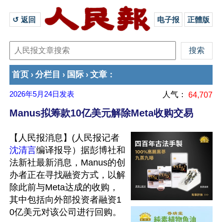
↺ 返回 
电子报
正體版
首页
分栏目
国际
文章
›
›
›
：
2026年5月24日
发表
人气：
64,707
Manus拟筹款10亿美元解除Meta收购交易
【人民报消息】(人民报记者
沈清言
编译报导）据彭博社和
法新社最新消息，Manus的创
办者正在寻找融资方式，以解
除此前与Meta达成的收购，
其中包括向外部投资者融资1
0亿美元对该公司进行回购。
