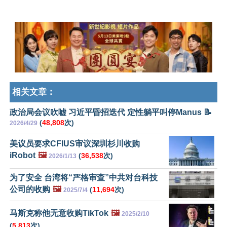
相关文章：
政治局会议吹嘘 习近平昏招迭代 定性躺平叫停Manus 📝
(
48,808
次)
2026/4/29
美议员要求CFIUS审议深圳杉川收购
iRobot
🖼️
(
36,538
次)
2026/1/13
为了安全 台湾将“严格审查”中共对台科技
公司的收购
🖼️
(
11,694
次)
2025/7/4
马斯克称他无意收购TikTok
🖼️
2025/2/10
(
5,813
次)