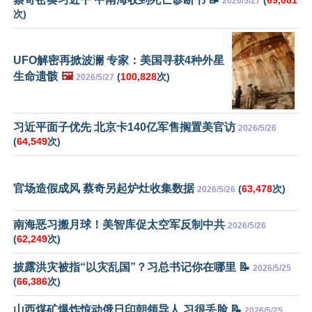
(
69,081
2026/5/27
次)
UFO解密再掀波澜 专家：美国寻获4种外星
生命遗骸
🖼️
(
100,828
次)
2026/5/27
习近平面子优先 北京卡140亿军售搁置美官访
2026/5/26
(
64,549
次)
官场造假成风 蔡奇另起炉灶收集数据
(
63,478
次)
2026/5/26
南海恶习搬月球！美智库促太空军反制中共
2026/5/26
(
62,249
次)
披露洪灾被指“以灾乱国”？习总书记你在哪里 📝
2026/5/25
(
66,386
次)
山西煤矿爆炸惊动俄日印朝领导人 习很丢脸 📝
2026/5/25