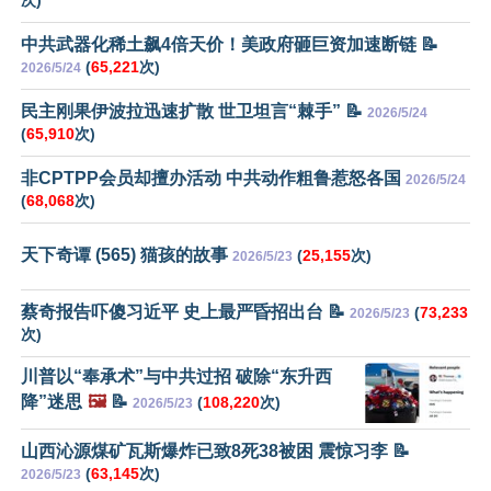
中共武器化稀土飙4倍天价！美政府砸巨资加速断链 📝
(
65,221
次)
2026/5/24
民主刚果伊波拉迅速扩散 世卫坦言“棘手” 📝
2026/5/24
(
65,910
次)
非CPTPP会员却擅办活动 中共动作粗鲁惹怒各国
2026/5/24
(
68,068
次)
天下奇谭 (565) 猫孩的故事
(
25,155
次)
2026/5/23
蔡奇报告吓傻习近平 史上最严昏招出台 📝
(
73,233
2026/5/23
次)
川普以“奉承术”与中共过招 破除“东升西
降”迷思
🖼️
📝
(
108,220
次)
2026/5/23
山西沁源煤矿瓦斯爆炸已致8死38被困 震惊习李 📝
(
63,145
次)
2026/5/23