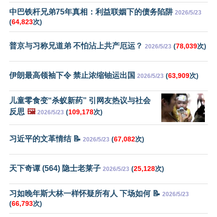
中巴铁杆兄弟75年真相：利益联姻下的债务陷阱
2026/5/23
(
64,823
次)
普京与习称兄道弟 不怕沾上共产厄运？
(
78,039
次)
2026/5/23
伊朗最高领袖下令 禁止浓缩铀运出国
(
63,909
次)
2026/5/23
儿童零食变“杀蚁新药” 引网友热议与社会
反思
🖼️
(
109,178
次)
2026/5/23
习近平的文革情结 📝
(
67,082
次)
2026/5/23
天下奇谭 (564) 隐士老莱子
(
25,128
次)
2026/5/23
习如晚年斯大林一样怀疑所有人 下场如何 📝
2026/5/23
(
66,793
次)