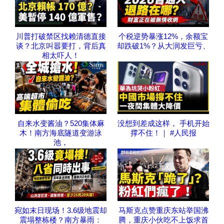
川普打破禁区找赖清德直接
个税逆势暴涨12%，余额宝
谈？北京叫嚣要打，背后真
却跌破1%？从大润发巨亏、
相太吓人！
自来水变酱油？520集体麻
没想到差成这样， 手机开始
木！南方海底隧道变游泳
撑不住！｜ #人民报
池，
宛如末日现场！3.6级地震却
马斯克点赞重庆东站举国沸
震塌整栋楼？南方暴雨：
腾，重庆小伙吃不上饭求首