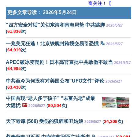
富关注！【
更多文章导读：
2026年5月24日
“四方安全对话”关切东海和南海局势 中共跳脚
2026/5/27
(
61,836
次)
一兆美元狂逃！北京铁腕封跨境交易引恐慌 📝
2026/5/27
(
64,919
次)
APEC破冰变闹剧！日本高官直批中共敢做不敢当
2026/5/27
(
64,995
次)
中共至今为何没有对美国公布“UFO文件”评论
2026/5/27
(
63,430
次)
中国首现“老人多于孩子” “未富先老”成最
大隐忧
🖼️
(
80,504
次)
2026/5/27
天下奇谭 (568) 受伤的狐貍和丑姑娘
(
24,208
次)
2026/5/27
蔡奇密奏习近平 中南海收到死亡诊断书 📝