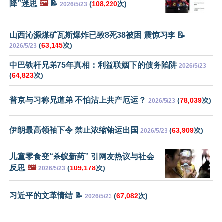
降”迷思
🖼️
📝
(
108,220
次)
2026/5/23
山西沁源煤矿瓦斯爆炸已致8死38被困 震惊习李 📝
(
63,145
次)
2026/5/23
中巴铁杆兄弟75年真相：利益联姻下的债务陷阱
2026/5/23
(
64,823
次)
普京与习称兄道弟 不怕沾上共产厄运？
(
78,039
次)
2026/5/23
伊朗最高领袖下令 禁止浓缩铀运出国
(
63,909
次)
2026/5/23
儿童零食变“杀蚁新药” 引网友热议与社会
反思
🖼️
(
109,178
次)
2026/5/23
习近平的文革情结 📝
(
67,082
次)
2026/5/23