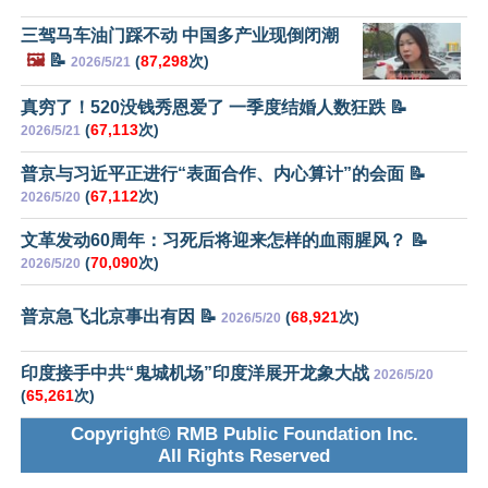
三驾马车油门踩不动 中国多产业现倒闭潮
🖼️
📝
(
87,298
次)
2026/5/21
真穷了！520没钱秀恩爱了 一季度结婚人数狂跌 📝
(
67,113
次)
2026/5/21
普京与习近平正进行“表面合作、内心算计”的会面 📝
(
67,112
次)
2026/5/20
文革发动60周年：习死后将迎来怎样的血雨腥风？ 📝
(
70,090
次)
2026/5/20
普京急飞北京事出有因 📝
(
68,921
次)
2026/5/20
印度接手中共“鬼城机场”印度洋展开龙象大战
2026/5/20
(
65,261
次)
Copyright© RMB Public Foundation Inc.
All Rights Reserved