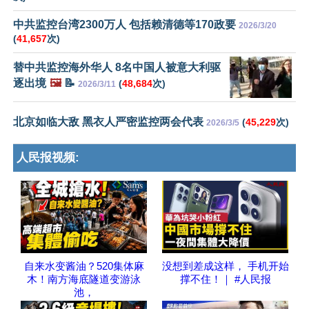
中共监控台湾2300万人 包括赖清德等170政要
2026/3/20
(
41,657
次)
替中共监控海外华人 8名中国人被意大利驱
逐出境
🖼️
📝
(
48,684
次)
2026/3/11
北京如临大敌 黑衣人严密监控两会代表
(
45,229
次)
2026/3/5
人民报视频:
自来水变酱油？520集体麻
没想到差成这样， 手机开始
木！南方海底隧道变游泳
撑不住！｜ #人民报
池，