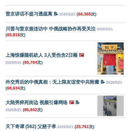
普京讲话不提习透疏离 📝
(
66,368
次)
2026/5/22
川普与普京接连访中 中俄战略协作再受关注
2026/5/21
(
65,818
次)
上海惊爆随机砍人 3人受伤含2日籍
🖼️
(
85,704
次)
2026/5/21
外交秀后的中俄真相：无上限友谊变中共附庸 📝
2026/5/21
(
68,634
次)
大陆男猝死街边 视频引爆网络
🖼️
📝
(
86,842
次)
2026/5/21
天下奇谭 (562) 父慈子孝
(
25,761
次)
2026/5/21