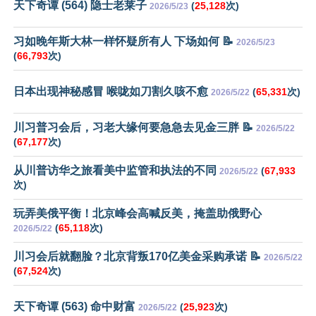
天下奇谭 (564) 隐士老莱子
(
25,128
次)
2026/5/23
习如晚年斯大林一样怀疑所有人 下场如何 📝
2026/5/23
(
66,793
次)
日本出现神秘感冒 喉咙如刀割久咳不愈
(
65,331
次)
2026/5/22
川习普习会后，习老大缘何要急急去见金三胖 📝
2026/5/22
(
67,177
次)
从川普访华之旅看美中监管和执法的不同
(
67,933
2026/5/22
次)
玩弄美俄平衡！北京峰会高喊反美，掩盖助俄野心
(
65,118
次)
2026/5/22
川习会后就翻脸？北京背叛170亿美金采购承诺 📝
2026/5/22
(
67,524
次)
天下奇谭 (563) 命中财富
(
25,923
次)
2026/5/22