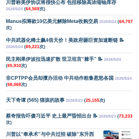
川普称美伊协议将很快公布 包括移除高浓缩铀库存
(
64,569
次)
2026/5/25
Manus拟筹款10亿美元解除Meta收购交易
(
64,707
2026/5/24
次)
中共武器化稀土飙4倍天价！美政府砸巨资加速断链 📝
(
65,221
次)
2026/5/24
民主刚果伊波拉迅速扩散 世卫坦言“棘手” 📝
2026/5/24
(
65,910
次)
非CPTPP会员却擅办活动 中共动作粗鲁惹怒各国
2026/5/24
(
68,068
次)
天下奇谭 (565) 猫孩的故事
(
25,155
次)
2026/5/23
蔡奇报告吓傻习近平 史上最严昏招出台 📝
(
73,233
2026/5/23
次)
川普以“奉承术”与中共过招 破除“东升西