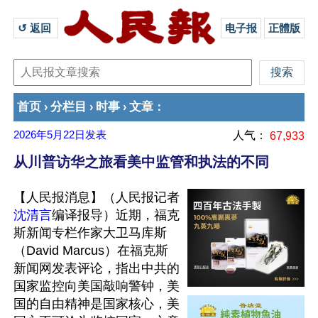
↺ 返回 
电子报
正體版
首页
分栏目
时事
文章
›
›
›
：
2026年5月22日
发表
人气：
67,933
从川普访华之旅看美中监管和执法的不同
【人民报消息】（人民报记者
沈清言
编译报导）近期，福克
斯新闻专栏作家大卫马库斯
（David Marcus）在福克斯
新闻网发表评论，指出中共的
国家监控向美国敲响警钟，美
国的自由精神是国家核心，美