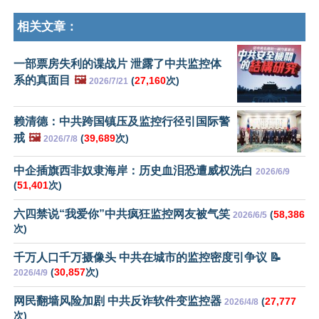
相关文章：
一部票房失利的谍战片 泄露了中共监控体
系的真面目
🖼️
(
27,160
次)
2026/7/21
赖清德：中共跨国镇压及监控行径引国际警
戒
🖼️
(
39,689
次)
2026/7/8
中企插旗西非奴隶海岸：历史血泪恐遭威权洗白
2026/6/9
(
51,401
次)
六四禁说“我爱你”中共疯狂监控网友被气笑
(
58,386
2026/6/5
次)
千万人口千万摄像头 中共在城市的监控密度引争议 📝
(
30,857
次)
2026/4/9
网民翻墙风险加剧 中共反诈软件变监控器
(
27,777
2026/4/8
次)