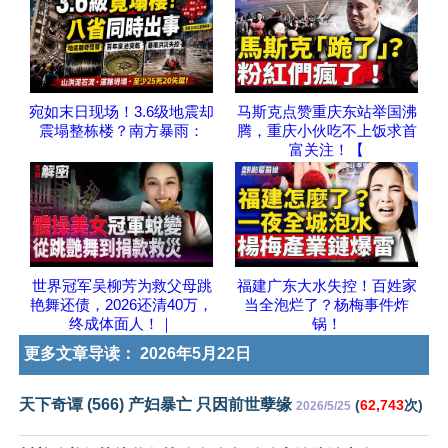
宛如末日现场！3.6级地震却
马斯克点赞重庆东站举国沸
震塌整栋楼？南方暴雨：
腾，重庆小伙吃不上饭求首
富关注！【
世界冠军吴柳芳为救父母跳
福建广东大水失控！百姓家
艳舞还债，2026还清40万，
当全泡烂了？杨梅事件炸
终成体面人！｜
锅！
更多文章导读：
2026年5月22日
天下奇谭 (566) 产妇暴亡 只因前世孽缘
(
62,743
次)
2026/5/25