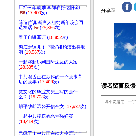
历经三年劫难 李祥春抵达旧金山
分享至：
🖼️
(
17,400
次)
缔造传说 新唐人纽约新年晚会再
造神话
🖼️
(
25,866
次)
罗干自曝罪证 (
18,892
次)
彻底走调儿！“同歌”纽约演出将取
消 (
19,567
次)
一起将起诉到国际法庭的大案
(
28,335
次)
中共喉舌正在炒作的一个故事背
后的故事 (
17,409
次)
读者留言反馈
党文化的毕业文凭上写的是什
么？ (
19,708
次)
胡平致胡温公开信全文 (
17,937
次)
一起中共授权的恶性强奸案
(
18,414
次)
急疯了！中共正在竭力掩盖这个