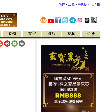
简体
-
正體
-
手机版
-
电子报
专题
寰宇
维权
视频
杂谈