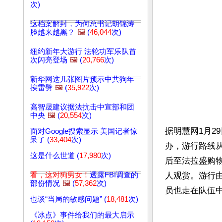
次)
这档案解封，为何总书记胡锦涛
脸越来越黑？
🖼️
(
46,044
次)
纽约新年大游行 法轮功军乐队首
次闪亮登场
🖼️
(
20,766
次)
新华网这几张图片预示中共狗年
挨雷劈
🖼️
(
35,922
次)
高智晟建议据法抗击中宣部和团
中央
🖼️
(
20,554
次)
据明慧网1月2
面对Google搜索显示 美国记者惊
呆了 (
33,404
次)
办，游行路线从友
这是什么世道 (
17,980
次)
后至法拉盛购
看，这对狗男女！
透露FBI调查的
人观赏。游行
部份情况
🖼️
(
57,362
次)
员也走在队伍
也谈“当局的敏感问题” (
18,481
次)
《冰点》事件给我们的最大启示