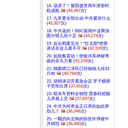
16. 该讲了！紫阳逝世周年泄密时
机成熟
🖼️
(
45,487
次)
17. 九常委全部出动 中共紧张什么
(
45,307
次)
18. 中共逼的！BBC新闻中这两张
图片哏儿劲十足
🖼️
(
44,274
次)
19. 反右档案见光！“红太阳”绝密
讲话非这儿看不可
🖼️
(
42,939
次)
20. 如鼓般震动！使银河系神秘弯
曲的非凡力量 (
41,194
次)
21. 独眼瞎江泽民已经抽抽儿掉32
斤肉
🖼️
(
40,784
次)
22. 胡锦涛召开紧急会议 罗干横膀
子坚拒出席 (
37,816
次)
23. 暗杀车资料全销毁 贾春旺瞪眼
儿矛盾上交
🖼️
(
37,697
次)
24. 中共为何养金正日养的如此带
劲儿？
🖼️
(
36,946
次)
25. 一颗扔向北韩的惊世炸弹被中
共销毁
🖼️
(
36,480
次)