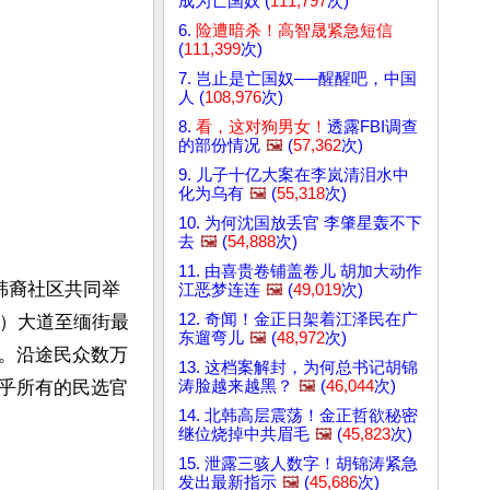
成为亡国奴 (
111,797
次)
6.
险遭暗杀！高智晟紧急短信
(
111,399
次)
7. 岂止是亡国奴──醒醒吧，中国
人 (
108,976
次)
8.
看，这对狗男女！
透露FBI调查
的部份情况
🖼️
(
57,362
次)
9. 儿子十亿大案在李岚清泪水中
化为乌有
🖼️
(
55,318
次)
10. 为何沈国放丢官 李肇星轰不下
去
🖼️
(
54,888
次)
11. 由喜贵卷铺盖卷儿 胡加大动作
韩裔社区共同举
江恶梦连连
🖼️
(
49,019
次)
12. 奇闻！金正日架着江泽民在广
rd）大道至缅街最
东遛弯儿
🖼️
(
48,972
次)
。沿途民众数万
13. 这档案解封，为何总书记胡锦
涛脸越来越黑？
🖼️
(
46,044
次)
乎所有的民选官
14. 北韩高层震荡！金正哲欲秘密
继位烧掉中共眉毛
🖼️
(
45,823
次)
15. 泄露三骇人数字！胡锦涛紧急
发出最新指示
🖼️
(
45,686
次)