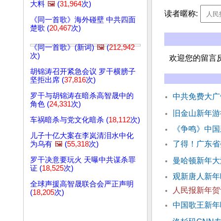
大料
🖼️
(
31,964
次)
读者暱称:
《同一首歌》海外碰壁 中共四面
楚歌 (
20,467
次)
《同一首歌》(新词)
🖼️
(
212,942
次)
欢迎您的留言
胡锦涛召开紧急会议 罗干横膀子
坚拒出席 (
37,816
次)
罗干与胡锦涛在暗杀高智晟中的
中共免费大广
角色 (
24,331
次)
旧金山新年游
车祸暗杀与党文化暗杀 (
18,112
次)
《争鸣》中国
儿子十亿大案在李岚清泪水中化
了得！广东省
为乌有
🖼️
(
55,318
次)
罗干决意要玩火 天曝中共谋杀罪
曼哈顿新年大
证 (
18,525
次)
观新唐人新
全球声援高智晟联合会严正声明
人民报新年贺
(
18,205
次)
中国歌王新年