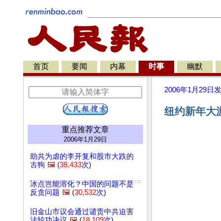
首页
要闻
内幕
时事
幽默
2006年1月29日
纽约新年大游
重点推荐文章
2006年1月29日
助共为虐的李开复和股市大跌的
古狗
🖼️
(
38,433
次)
冰点岂能溶化？中国的问题不是
反贪问题
🖼️
(
30,532
次)
旧金山市议会通过谴责中共迫害
法轮功决议
🖼️
(
18,109
次)