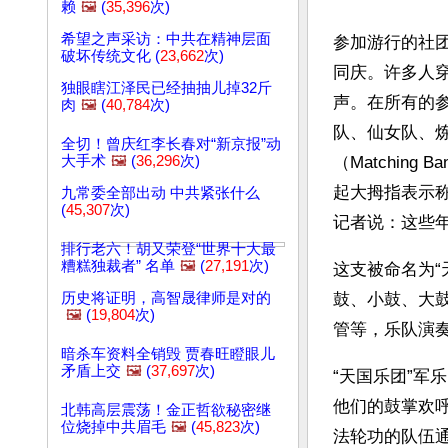
赖
🖼️
(
35,396
次)
希望之声采访：中共在精神层面
参加游行的社
破坏传统文化 (
23,662
次)
同庆。许多人
独眼瞎江泽民已经抽抽儿掉32斤
声。在所有的
肉
🖼️
(
40,784
次)
队、仙女队、
全切！曾庆红李长春对“新京报”动
大手术
🖼️
(
36,296
次)
（Matchi
起大拇指表示
九常委全部出动 中共紧张什么
(
45,307
次)
记者说：这些
排行老六！胡又荣登“世界十大最
糟糕独裁者” 名单
🖼️
(
27,191
次)
这支被命名为
历史将证明，高智晟律师是对的
鼓、小鼓、大
🖼️
(
19,804
次)
管等，乐队演
暗杀车资料全销毁 贾春旺瞪眼儿
矛盾上交
🖼️
(
37,697
次)
“天国乐团”军
他们的鼓掌欢
北韩高层震荡！金正哲欲秘密继
位烧掉中共眉毛
🖼️
(
45,823
次)
法轮功的队伍