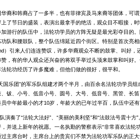
团华裔和韩裔占了一多半，也有菲律宾及马来裔等团体，可谓
穿上了节日的盛装，表演出最拿手的绝活，观众目不暇接，时
参加游行的队伍中，法轮功学员的方阵无疑是最光彩夺目的。
炼功队和腰鼓队，整个队伍绵延近四个街区。特别是首次亮相
ng Band）引来人们连连赞叹，许多华裔观众不断的鼓掌、叫好
称赞，有的华人观众还兴奋的将双手举过头顶来鼓掌和叫好。
年法轮功经历了许多魔难，但他们做的很好，很平和。
“天国乐团”的军乐队组建才两个半月，由百余名法轮功学员组
鼓、钹、小号、低音小号、圆号、大号、低音号、黑管、长笛
奏员中年龄最小的才10岁，年龄大的已年过半百，队伍中还
乐队演奏了“法轮大法好”、“美丽的美利坚”和“法鼓法号震十方
呼，并送上新年的祝愿。一名执勤的警察表示“非常喜欢法轮功
通过主席台时，主席台上的贵宾们不禁为法轮功军乐队的正大