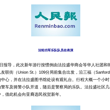
法轮功军乐队队员在表演
9日报导，此次新年游行按惯例由法拉盛华商会等华人社团和
联街（Union St.）109分局前集合出发，沿三福（Sanfo
物中心，并在法拉盛图书馆处设有观礼台。行程大概一个小时
由警车及骑警小队开道，随后是警察局的乐队。法拉盛社区几
中，借此机会向亚裔选民祝贺新年。