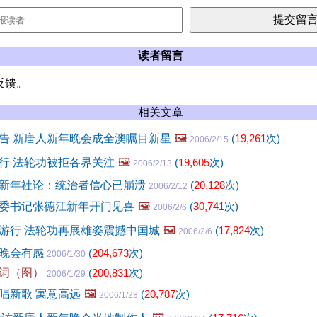
读者留言
反馈。
相关文章
告 新唐人新年晚会成全澳瞩目新星
🖼️
(
19,261
次)
2006/2/15
行 法轮功被拒各界关注
🖼️
(
19,605
次)
2006/2/13
新年社论：统治者信心已崩溃
(
20,128
次)
2006/2/12
委书记张德江新年开门见喜
🖼️
(
30,741
次)
2006/2/6
游行 法轮功再展雄姿震撼中国城
🖼️
(
17,824
次)
2006/2/6
年晚会有感
(
204,673
次)
2006/1/30
词（图）
(
200,831
次)
2006/1/29
唱新歌 寓意高远
🖼️
(
20,787
次)
2006/1/28