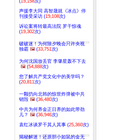
(
19,158
次)
声援李大同 高智晟就《冰点》停
刊接受采访 (
19,108
次)
诉讼案将转最高法院 罗干惊魂
(
19,302
次)
破破迷！为何除夕晚会只许央视
独霸
🖼️
(
33,751
次)
为何沈国放丢官 李肇星轰不下去
🖼️
(
54,888
次)
您了解共产党文化中的美学吗？
(
20,811
次)
一颗扔向北韩的惊世炸弹被中共
销毁
🖼️
(
36,480
次)
中共为何养金正日养的如此带劲
儿？
🖼️
(
36,946
次)
袁红冰谈罗干其人其事 (
25,360
次)
揭秘解迷！还原胆小如鼠的金无