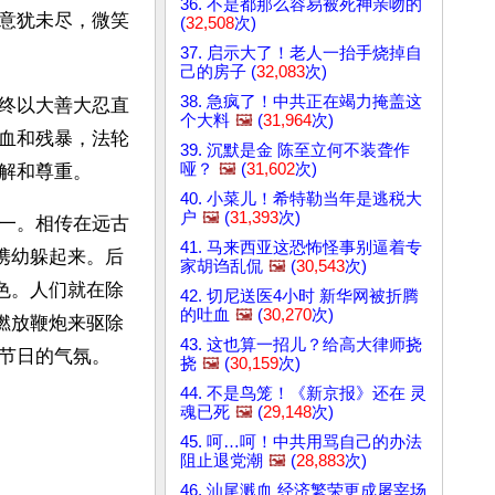
36. 不是都那么容易被死神亲吻的
意犹未尽，微笑
(
32,508
次)
37. 启示大了！老人一抬手烧掉自
己的房子 (
32,083
次)
38. 急疯了！中共正在竭力掩盖这
终以大善大忍直
个大料
🖼️
(
31,964
次)
血和残暴，法轮
39. 沉默是金 陈至立何不装聋作
哑？
🖼️
(
31,602
次)
解和尊重。
40. 小菜儿！希特勒当年是逃税大
户
🖼️
(
31,393
次)
一。相传在远古
41. 马来西亚这恐怖怪事别逼着专
携幼躲起来。后
家胡诌乱侃
🖼️
(
30,543
次)
色。人们就在除
42. 切尼送医4小时 新华网被折腾
的吐血
🖼️
(
30,270
次)
燃放鞭炮来驱除
43. 这也算一招儿？给高大律师挠
节日的气氛。
挠
🖼️
(
30,159
次)
44. 不是鸟笼！《新京报》还在 灵
魂已死
🖼️
(
29,148
次)
45. 呵…呵！中共用骂自己的办法
阻止退党潮
🖼️
(
28,883
次)
46. 汕尾溅血 经济繁荣更成屠宰场