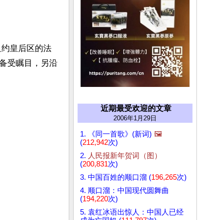
纽约皇后区的法
备受瞩目，另沿
近期最受欢迎的文章
2006年1月29日
1. 《同一首歌》(新词)
🖼️
(
212,942
次)
2.
人民报新年贺词（图）
(
200,831
次)
3. 中国百姓的顺口溜 (
196,265
次)
4. 顺口溜：中国现代圆舞曲
(
194,220
次)
5. 袁红冰语出惊人：中国人已经