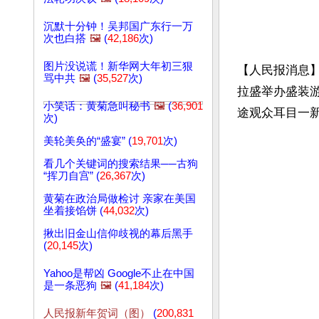
沉默十分钟！吴邦国广东行一万
次也白搭
🖼️
(
42,186
次)
图片没说谎！新华网大年初三狠
【人民报消息】
骂中共
🖼️
(
35,527
次)
拉盛举办盛装
小笑话：黄菊急叫秘书
🖼️
(
36,901
途观众耳目一
次)
美轮美奂的“盛宴” (
19,701
次)
看几个关键词的搜索结果──古狗
“挥刀自宫” (
26,367
次)
黄菊在政治局做检讨 亲家在美国
坐着接馅饼 (
44,032
次)
揪出旧金山信仰歧视的幕后黑手
(
20,145
次)
Yahoo是帮凶 Google不止在中国
是一条恶狗
🖼️
(
41,184
次)
人民报新年贺词（图）
(
200,831