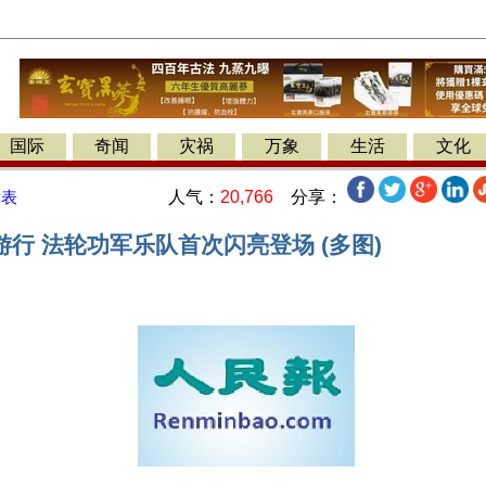
国际
奇闻
灾祸
万象
生活
文化
人气：
20,766
分享：
发表
行 法轮功军乐队首次闪亮登场 (多图)