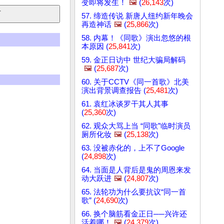
变即将发生！
🖼️
(
26,143
次)
57. 缔造传说 新唐人纽约新年晚会
再造神话
🖼️
(
25,866
次)
58. 内幕！《同歌》演出忽悠的根
本原因 (
25,841
次)
59. 金正日访中 世纪大骗局解码
🖼️
(
25,687
次)
60. 关于CCTV《同一首歌》北美
演出背景调查报告 (
25,481
次)
61. 袁红冰谈罗干其人其事
(
25,360
次)
62. 观众大骂上当 “同歌”临时演员
厕所化妆
🖼️
(
25,138
次)
63. 没被赤化的，上不了Google
(
24,898
次)
64. 当面是人背后是鬼的周恩来发
动大跃进
🖼️
(
24,807
次)
65. 法轮功为什么要抗议“同一首
歌” (
24,690
次)
66. 换个脑筋看金正日──兴许还
活着哪！
🖼️
(
24,379
次)