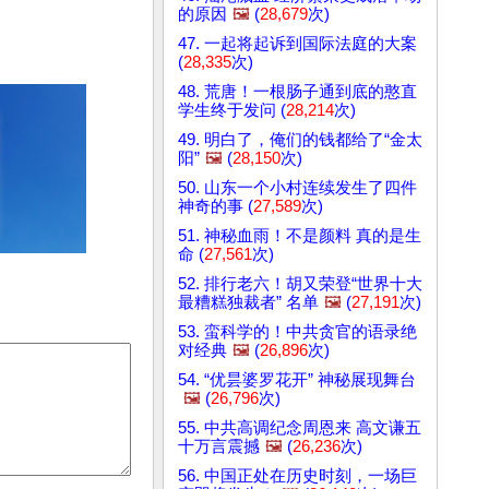
的原因
🖼️
(
28,679
次)
47. 一起将起诉到国际法庭的大案
(
28,335
次)
48. 荒唐！一根肠子通到底的憨直
学生终于发问 (
28,214
次)
49. 明白了，俺们的钱都给了“金太
阳”
🖼️
(
28,150
次)
50. 山东一个小村连续发生了四件
神奇的事 (
27,589
次)
51. 神秘血雨！不是颜料 真的是生
命 (
27,561
次)
52. 排行老六！胡又荣登“世界十大
最糟糕独裁者” 名单
🖼️
(
27,191
次)
53. 蛮科学的！中共贪官的语录绝
对经典
🖼️
(
26,896
次)
54. “优昙婆罗花开” 神秘展现舞台
🖼️
(
26,796
次)
55. 中共高调纪念周恩来 高文谦五
十万言震撼
🖼️
(
26,236
次)
56. 中国正处在历史时刻，一场巨