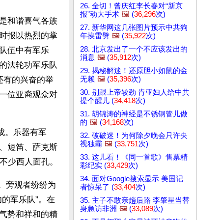
26. 全切！曾庆红李长春对“新京
报”动大手术
🖼️
(
36,296
次)
是和谐喜气各族
27. 新华网这几张图片预示中共狗
时报以热烈的掌
年挨雷劈
🖼️
(
35,922
次)
28. 北京发出了一个不应该发出的
队伍中有军乐
消息
🖼️
(
35,912
次)
的法轮功军乐队
29. 揭秘解迷！还原胆小如鼠的金
无赖
🖼️
(
35,396
次)
，还有的兴奋的举
30. 别跟上帝较劲 肯亚妇人给中共
一位亚裔观众对
提个醒儿 (
34,418
次)
31. 胡锦涛的神经是不锈钢管儿做
的
🖼️
(
34,168
次)
成。乐器有军
32. 破破迷！为何除夕晚会只许央
视独霸
🖼️
(
33,751
次)
、短笛、萨克斯
33. 这儿看！《同一首歌》售票精
有不少西人面孔。
彩纪实 (
33,429
次)
34. 面对Google搜索显示 美国记
”。旁观者纷纷为
者惊呆了 (
33,404
次)
的军乐队”。在
35. 主子不敢亲趟后路 李肇星当替
身急访非洲
🖼️
(
33,089
次)
气势和祥和的精