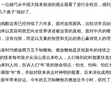
。一位碰巧从中国大陆来旅游的观众观看了游行全程后，感到
几个曲子”就好了。
的残酷迫害已经持续了六年多。面对血雨腥风，法轮功学员始
始终以宽容和慈悲向全世界讲述被迫害的真相。面对中共的嗜
缩，没有仇恨，而是以无量的智慧和无比的善心赢得世人的理
结束时均燃放两万五千响鞭炮。燃放鞭炮是庆祝新年的传统之
年”的怪兽每年除夕从深山里出来吃人，人们每到此时都要扶老
仙来到人间，告诉人们“年”兽的致命弱点：怕光、怕响、怕红
来驱除“年”兽，并贴对联来表达对神明的敬重。后来演化成用
给新年带来好运。今年的五万响鞭炮共燃放近半小时，烘托了
ww.renminbao.com/rmb/articles/2006/1/29/39235.html