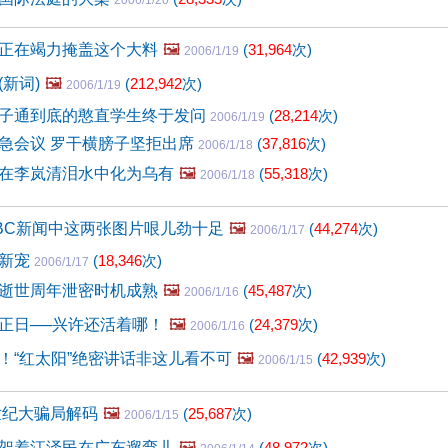
2006/1/20
正在竭力掩盖这个大料
🖼️
(
31,964
次)
2006/1/19
新词)
🖼️
(
212,942
次)
2006/1/19
子通到底的憨直学生终于发问
(
28,214
次)
2006/1/19
急会议 罗干横膀子坚拒出席
(
37,816
次)
2006/1/18
在李岚清泪水中化为乌有
🖼️
(
55,318
次)
2006/1/18
BC新闻中这两张图片哏儿劲十足
🖼️
(
44,274
次)
2006/1/17
的新宠
(
18,346
次)
2006/1/17
逝世周年泄密时机成熟
🖼️
(
45,487
次)
2006/1/16
正日──兴许还活着哪！
🖼️
(
24,379
次)
2006/1/16
！“红太阳”绝密讲话非这儿看不可
🖼️
(
42,939
次)
2006/1/15
世纪大骗局解码
🖼️
(
25,687
次)
2006/1/15
架着江泽民在广东遛弯儿
🖼️
(
48,972
次)