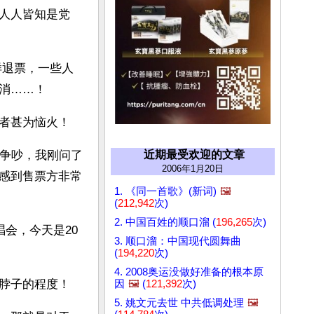
人人皆知是党
样退票，一些人
消……！
者甚为恼火！
近期最受欢迎的文章
的争吵，我刚问了
2006年1月20日
感到售票方非常
1. 《同一首歌》(新词)
🖼️
(
212,942
次)
2. 中国百姓的顺口溜 (
196,265
次)
演唱会，今天是20
3. 顺口溜：中国现代圆舞曲
(
194,220
次)
4. 2008奥运没做好准备的根本原
脖子的程度！
因
🖼️
(
121,392
次)
5. 姚文元去世 中共低调处理
🖼️