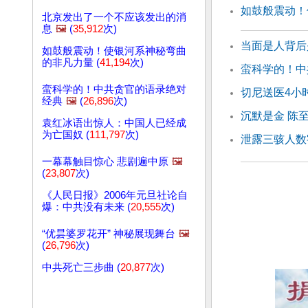
如鼓般震动！
北京发出了一个不应该发出的消
息
🖼️
(
35,912
次)
当面是人背后
如鼓般震动！使银河系神秘弯曲
的非凡力量 (
41,194
次)
蛮科学的！中
蛮科学的！中共贪官的语录绝对
切尼送医4小
经典
🖼️
(
26,896
次)
沉默是金 陈
袁红冰语出惊人：中国人已经成
为亡国奴 (
111,797
次)
泄露三骇人数
一幕幕触目惊心 悲剧遍中原
🖼️
(
23,807
次)
《人民日报》2006年元旦社论自
爆：中共没有未来 (
20,555
次)
“优昙婆罗花开” 神秘展现舞台
🖼️
(
26,796
次)
中共死亡三步曲 (
20,877
次)