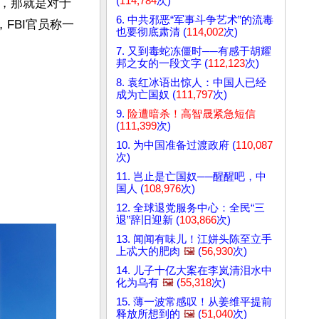
(
114,784
次)
，那就是对于
6. 中共邪恶“军事斗争艺术”的流毒
FBI官员称一
也要彻底肃清 (
114,002
次)
7. 又到毒蛇冻僵时──有感于胡耀
邦之女的一段文字 (
112,123
次)
8. 袁红冰语出惊人：中国人已经
成为亡国奴 (
111,797
次)
9.
险遭暗杀！高智晟紧急短信
(
111,399
次)
10. 为中国准备过渡政府 (
110,087
次)
11. 岂止是亡国奴──醒醒吧，中
国人 (
108,976
次)
12. 全球退党服务中心：全民“三
退”辞旧迎新 (
103,866
次)
13. 闻闻有味儿！江姘头陈至立手
上忒大的肥肉
🖼️
(
56,930
次)
14. 儿子十亿大案在李岚清泪水中
化为乌有
🖼️
(
55,318
次)
15. 薄一波常感叹！从姜维平提前
释放所想到的
🖼️
(
51,040
次)