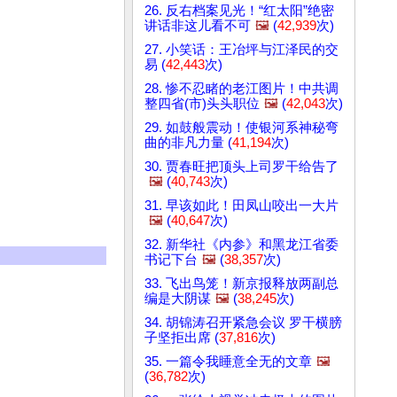
26. 反右档案见光！“红太阳”绝密
讲话非这儿看不可
🖼️
(
42,939
次)
27. 小笑话：王冶坪与江泽民的交
易 (
42,443
次)
28. 惨不忍睹的老江图片！中共调
整四省(市)头头职位
🖼️
(
42,043
次)
29. 如鼓般震动！使银河系神秘弯
曲的非凡力量 (
41,194
次)
30. 贾春旺把顶头上司罗干给告了
🖼️
(
40,743
次)
31. 早该如此！田凤山咬出一大片
🖼️
(
40,647
次)
32. 新华社《内参》和黑龙江省委
书记下台
🖼️
(
38,357
次)
33. 飞出鸟笼！新京报释放两副总
编是大阴谋
🖼️
(
38,245
次)
34. 胡锦涛召开紧急会议 罗干横膀
子坚拒出席 (
37,816
次)
35. 一篇令我睡意全无的文章
🖼️
(
36,782
次)