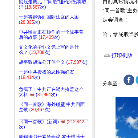
目前其它情况
彻底走调儿！“同歌”纽约演出将取
消 (
19,567
次)
“同一首歌”主
一起将起诉到国际法庭的大案
定会调查！
(
28,335
次)
中共喉舌正在炒作的一个故事背
哈，拿屁股当
后的故事 (
17,409
次)
党文化的毕业文凭上写的是什
文章网址: http://w
么？ (
19,708
次)
打印机版
胡平致胡温公开信全文 (
17,937
次)
一起中共授权的恶性强奸案
(
18,414
次)
分享至：
急疯了！中共正在竭力掩盖这个
大料
🖼️
(
31,964
次)
《同一首歌》海外碰壁 中共四面
楚歌 (
20,467
次)
《同一首歌》(新词)
🖼️
(
212,942
次)
胡锦涛召开紧急会议 罗干横膀子