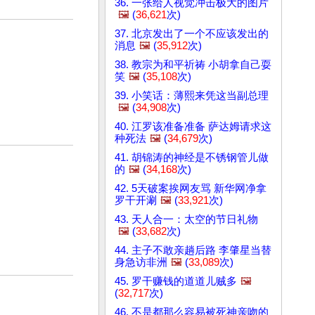
36. 一张给人视觉冲击极大的图片
🖼️
(
36,621
次)
37. 北京发出了一个不应该发出的
消息
🖼️
(
35,912
次)
38. 教宗为和平祈祷 小胡拿自己耍
笑
🖼️
(
35,108
次)
39. 小笑话：薄熙来凭这当副总理
🖼️
(
34,908
次)
40. 江罗该准备准备 萨达姆请求这
种死法
🖼️
(
34,679
次)
41. 胡锦涛的神经是不锈钢管儿做
的
🖼️
(
34,168
次)
42. 5天破案挨网友骂 新华网净拿
罗干开涮
🖼️
(
33,921
次)
43. 天人合一：太空的节日礼物
🖼️
(
33,682
次)
44. 主子不敢亲趟后路 李肇星当替
身急访非洲
🖼️
(
33,089
次)
45. 罗干赚钱的道道儿贼多
🖼️
(
32,717
次)
46. 不是都那么容易被死神亲吻的