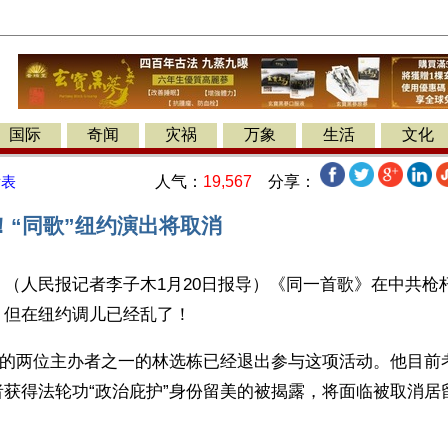
国际
奇闻
灾祸
万象
生活
文化
人气：
19,567
分享：
发表
！“同歌”纽约演出将取消
（人民报记者李子木1月20日报导）《同一首歌》在中共枪
，但在纽约调儿已经乱了！
晚会的两位主办者之一的林选栋已经退出参与这项活动。他目前
者获得法轮功“政治庇护”身份留美的被揭露，将面临被取消居