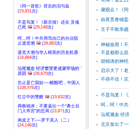
《同一首歌》背后的泪与血
涮观众！《同
(
19,831
次)
由喜贵卷铺盖
不是鸟笼！《新京报》还在 灵魂
已死
🖼️
(
29,148
次)
主子不敢亲趟
呵…呵！中共用骂自己的办法阻
止退党潮
🖼️
(
28,883
次)
神秘血雨！不
退党大潮与华人精英的历史机遇
不是都那么容
(
18,884
次)
胡锦涛的神经
汕尾溅血 经济繁荣更成屠宰场的
启示大了！老
原因
🖼️
(
28,679
次)
不得不信！京
岂止是亡国奴──醒醒吧，中国人
(
108,976
次)
不是鸟笼！《
红尘中的警醒
🖼️
(
19,832
次)
呵…呵！中共
再唤锦涛：不要逼出一个“勇士后
门入帝宫”的悲局 (
23,871
次)
汕尾溅血 经
画皮之下──罗干其人（二）
北京发出了一
(
24,146
次)