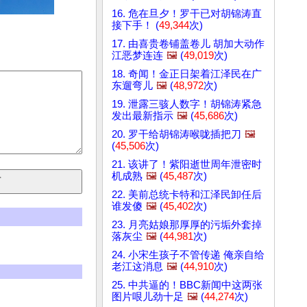
16. 危在旦夕！罗干已对胡锦涛直
接下手！ (
49,344
次)
17. 由喜贵卷铺盖卷儿 胡加大动作
江恶梦连连
🖼️
(
49,019
次)
18. 奇闻！金正日架着江泽民在广
东遛弯儿
🖼️
(
48,972
次)
19. 泄露三骇人数字！胡锦涛紧急
发出最新指示
🖼️
(
45,686
次)
20. 罗干给胡锦涛喉咙插把刀
🖼️
(
45,506
次)
21. 该讲了！紫阳逝世周年泄密时
机成熟
🖼️
(
45,487
次)
22. 美前总统卡特和江泽民卸任后
谁发傻
🖼️
(
45,402
次)
23. 月亮姑娘那厚厚的污垢外套掉
落灰尘
🖼️
(
44,981
次)
24. 小宋生孩子不管传递 俺亲自给
老江这消息
🖼️
(
44,910
次)
25. 中共逼的！BBC新闻中这两张
图片哏儿劲十足
🖼️
(
44,274
次)