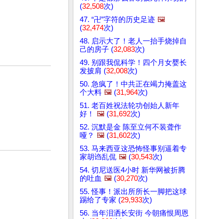
(
32,508
次)
47. “卍”字符的历史足迹
🖼️
(
32,474
次)
48. 启示大了！老人一抬手烧掉自
己的房子 (
32,083
次)
49. 别跟我侃科学！四个月女婴长
发披肩 (
32,008
次)
50. 急疯了！中共正在竭力掩盖这
个大料
🖼️
(
31,964
次)
51. 老百姓祝法轮功创始人新年
好！
🖼️
(
31,692
次)
52. 沉默是金 陈至立何不装聋作
哑？
🖼️
(
31,602
次)
53. 马来西亚这恐怖怪事别逼着专
家胡诌乱侃
🖼️
(
30,543
次)
54. 切尼送医4小时 新华网被折腾
的吐血
🖼️
(
30,270
次)
55. 怪事！派出所所长一脚把这球
踢给了专家 (
29,933
次)
56. 当年泪洒长安街 今朝痛恨周恩