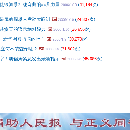
使银河系神秘弯曲的非凡力量
(
41,194
次)
2006/1/10
是鬼的周恩来发动大跃进
🖼️
(
24,807
次)
2006/1/10
共贪官的语录绝对经典
🖼️
(
26,896
次)
2006/1/10
时 新华网被折腾的吐血
🖼️
(
30,270
次)
2006/1/9
至立何不装聋作哑？
🖼️
(
31,602
次)
2006/1/9
字！胡锦涛紧急发出最新指示
🖼️
(
45,686
次)
2006/1/8