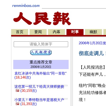
首页
要闻
内幕
时事
幽默
2006年1月20日
彻底走调儿
重点推荐文章
2006年1月20日
【人民报消息】
袁红冰谈中共海外输出“同一首歌”
下还能有声儿
(
18,146
次)
纽约“同歌”
这也算一招儿？给高大律师挠挠
🖼️
(
30,159
次)
充法轮功修炼
境！
小菜儿！希特勒当年是逃税大户
🖼️
(
31,393
次)