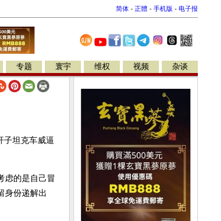
简体
-
正體
-
手机版
-
电子报
专题
寰宇
维权
视频
杂谈
杆子坦克车威逼
考虑的是自己冒
留身份递解出