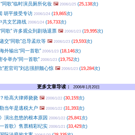
 “同歌”临时演员厕所化妆
🖼️
(
25,138
次)
2006/1/25
闻 胡平接受专访
(
19,865
次)
2006/1/24
与中共文艺路线
(
16,733
次)
2006/1/24
“同歌” 许多观众到剧场退票
🖼️
(
19,995
次)
2006/1/23
递交“同歌”总导孟欣等
🖼️
(
19,593
次)
2006/1/23
海外输出“同一首歌”
(
18,146
次)
2006/1/23
密令举办“同一首歌”
(
19,752
次)
2006/1/23
歌”惹官司”刘志强胆颤心惊
🖼️
(
19,284
次)
2006/1/23
更多文章导读：
2006年1月20日
？给高大律师挠挠
🖼️
(
30,159
次)
2006/1/22
勒当年是逃税大户
🖼️
(
31,393
次)
2006/1/22
》演出忽悠的根本原因
(
25,841
次)
2006/1/22
一首歌》售票精彩纪实
(
33,429
次)
2006/1/21
国际法庭的大案
(
28,335
次)