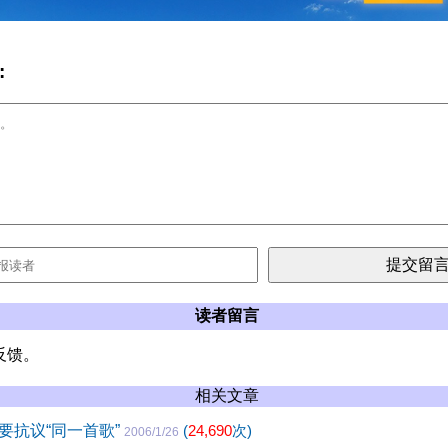
:
读者留言
反馈。
相关文章
要抗议“同一首歌”
(
24,690
次)
2006/1/26