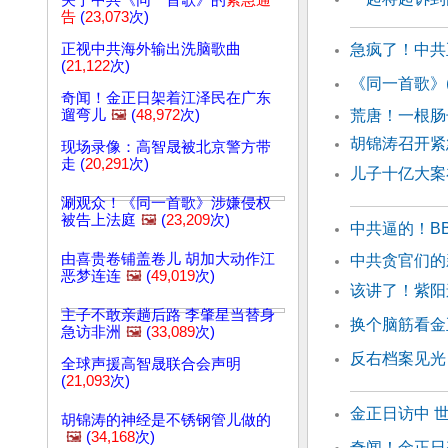
关于中共《同一首歌》的
紧急通
告
(
23,073
次)
正视中共海外输出洗脑歌曲
急疯了！中共
(
21,122
次)
《同一首歌》(
奇闻！金正日架着江泽民在广东
遛弯儿
🖼️
(
48,972
次)
荒唐！一根肠
胡锦涛召开紧
现场录像：高智晟被北京警方带
走 (
20,291
次)
儿子十亿大案
涮观众！《同一首歌》涉嫌侵权
被告上法庭
🖼️
(
23,209
次)
中共逼的！B
由喜贵卷铺盖卷儿 胡加大动作江
中共贪官们
恶梦连连
🖼️
(
49,019
次)
该讲了！紫阳
主子不敢亲趟后路 李肇星当替身
换个脑筋看金
急访非洲
🖼️
(
33,089
次)
反右档案见光
全球声援高智晟联合会声明
(
21,093
次)
金正日访中 
胡锦涛的神经是不锈钢管儿做的
🖼️
(
34,168
次)
奇闻！金正日