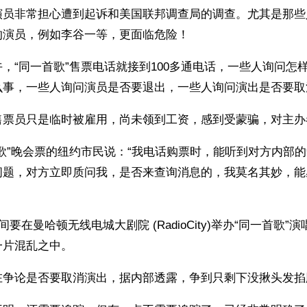
演员非常担心遭到起诉和美国联邦调查局的调查。尤其是那些
的演员，例如李谷一等，更面临危险！
，“同一首歌”售票电话就接到100多通电话，一些人询问怎
么事，一些人询问演员是否要退出，一些人询问演出是否要取
售票员只是临时被雇用，尚未领到工资，感到受蒙骗，对主办
歌”晚会票的纽约市民说：“我电话购票时，能听到对方内部
问题，对方立即质问我，是否来查询消息的，我莫名其妙，能
间要在曼哈顿无线电城大剧院 (RadioCity)举办“同一首歌”
一片混乱之中。
在争论是否要取消演出，据内部透露，争到只剩下没揪头发掐