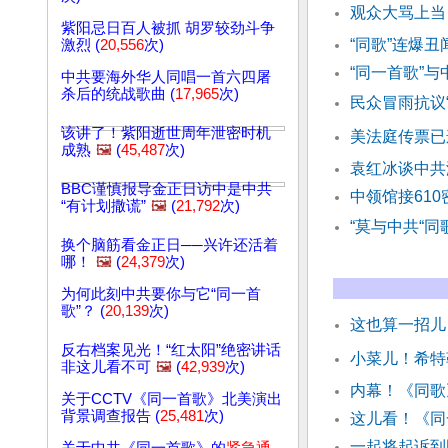
观众大骂上当
紫阳忌日百人被抓 胡罗较劲斗争
“同歌”连爆丑
激烈 (
20,556
次)
“同一首歌”
中共要海外华人同唱一首六四屠
杀后的统战歌曲 (
17,965
次)
民众冒雨抗议
该讲了！紫阳逝世周年泄密时机
美法庭传票已
成熟
🖼️
(
45,487
次)
袁红冰谈中共
BBC谨慎报导金正日访中是中共
中领馆接610
“有计划撒谎”
🖼️
(
21,792
次)
“莫与中共“同
换个脑筋看金正日──兴许还活着
哪！
🖼️
(
24,379
次)
为何此刻中共要你与它“同一首
歌”？ (
20,139
次)
这也算一招儿
反右档案见光！“红太阳”绝密讲话
小菜儿！希特
非这儿看不可
🖼️
(
42,939
次)
内幕！《同歌
关于CCTV《同一首歌》北美演出
背景调查报告 (
25,481
次)
这儿看！《同
一起将起诉到