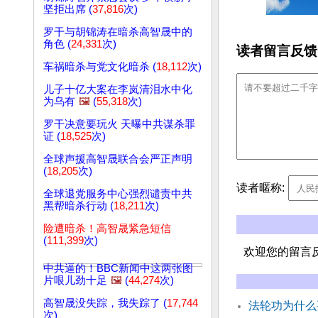
坚拒出席 (
37,816
次)
罗干与胡锦涛在暗杀高智晟中的
角色 (
24,331
次)
读者留言反馈
车祸暗杀与党文化暗杀 (
18,112
次)
儿子十亿大案在李岚清泪水中化
为乌有
🖼️
(
55,318
次)
罗干决意要玩火 天曝中共谋杀罪
证 (
18,525
次)
全球声援高智晟联合会严正声明
(
18,205
次)
读者暱称:
全球退党服务中心强烈谴责中共
黑帮暗杀行动 (
18,211
次)
险遭暗杀！高智晟紧急短信
(
111,399
次)
欢迎您的留言
中共逼的！BBC新闻中这两张图
片哏儿劲十足
🖼️
(
44,274
次)
高智晟没失踪，我失踪了 (
17,744
法轮功为什么
次)