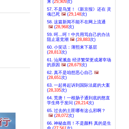
来 (
29,909
次)
57. 不是鸟笼！《新京报》还在 灵
魂已死
🖼️
(
29,148
次)
58. 这篇新闻不能不在网上流通
🖼️
(
28,968
次)
59. 呵…呵！中共用骂自己的办法
阻止退党潮
🖼️
(
28,883
次)
60. 小笑话：薄熙来下基层
(
28,813
次)
61. 汕尾溅血 经济繁荣更成屠宰场
的原因
🖼️
(
28,679
次)
62. 真不是咱想恶心自己
🖼️
(
28,651
次)
63. 一起将起诉到国际法庭的大案
(
28,335
次)
64. 荒唐！一根肠子通到底的憨直
学生终于发问 (
28,214
次)
65. 过去的土匪哪有这么邪啊？
🖼️
(
28,072
次)
66. 神秘血雨！不是颜料 真的是生
命 (
27,561
次)