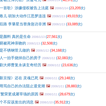
2006/1/14
一首歌》涉嫌侵权被告上法庭
🖼️
(
23,209
次)
2006/1/14
卷儿 胡加大动作江恶梦连连
🖼️
(
49,019
次)
2006/1/13
后路 李肇星当替身急访非洲
🖼️
(
33,089
次)
2006/1/13
是颜料 真的是生命
(
27,561
次)
2006/1/13
易被死神亲吻的
(
32,508
次)
2006/1/13
是不锈钢管儿做的
🖼️
(
34,168
次)
2006/1/12
人一抬手烧掉自己的房子
(
32,083
次)
2006/1/12
剧大师曹复永谈玄奇经历
🖼️
(
23,636
次)
2006/1/12
新京报》还在 灵魂已死
🖼️
(
29,148
次)
2006/1/11
用骂自己的办法阻止退党潮
🖼️
(
28,883
次)
2006/1/11
济繁荣更成屠宰场的原因
🖼️
(
28,679
次)
2006/1/11
个不应该发出的消息
🖼️
(
35,912
次)
2006/1/10