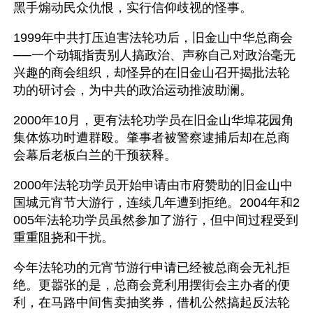
黑手煽动民众仇恨，实行信仰歧视的怪事。
1999年中共打压迫害法轮功后，旧金山中华总商会
──一个动辄指责别人搞政治、声称自己对政治毫无
兴趣的商会组织，却怪异的在旧金山召开揭批法轮
功的研讨会，为中共的政治运动推波助澜。
2000年10月，更有法轮功学员在旧金山华埠花园角
集体炼功时遭群殴。肇事者被警察逮捕后却在总商
会幕后老板白兰的干预获释。
2000年法轮功学员开始申请由市府赞助的旧金山中
国城元宵节大游行，连续几年遭到拒绝。2004年和2
005年法轮功学员虽然参加了游行，但中间过程受到
重重阻挠和干扰。
今年法轮功的元宵节游行申请已经被总商会无礼拒
绝。更嚣张的是，总商会竟利用摆街会主办者的便
利，在马路中间售卖抽奖券，借机公然搞起反法轮