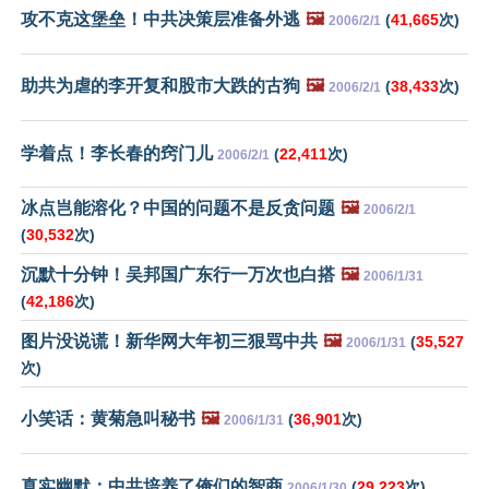
攻不克这堡垒！中共决策层准备外逃
🖼️
(
41,665
次)
2006/2/1
助共为虐的李开复和股市大跌的古狗
🖼️
(
38,433
次)
2006/2/1
学着点！李长春的窍门儿
(
22,411
次)
2006/2/1
冰点岂能溶化？中国的问题不是反贪问题
🖼️
2006/2/1
(
30,532
次)
沉默十分钟！吴邦国广东行一万次也白搭
🖼️
2006/1/31
(
42,186
次)
图片没说谎！新华网大年初三狠骂中共
🖼️
(
35,527
2006/1/31
次)
小笑话：黄菊急叫秘书
🖼️
(
36,901
次)
2006/1/31
真实幽默：中共培养了俺们的智商
(
29,223
次)
2006/1/30