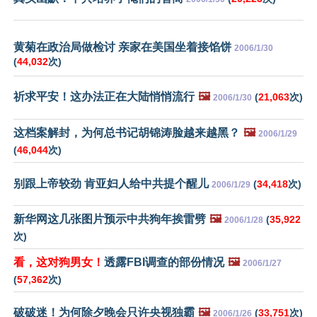
黄菊在政治局做检讨 亲家在美国坐着接馅饼
2006/1/30
(
44,032
次)
祈求平安！这办法正在大陆悄悄流行
🖼️
(
21,063
次)
2006/1/30
这档案解封，为何总书记胡锦涛脸越来越黑？
🖼️
2006/1/29
(
46,044
次)
别跟上帝较劲 肯亚妇人给中共提个醒儿
(
34,418
次)
2006/1/29
新华网这几张图片预示中共狗年挨雷劈
🖼️
(
35,922
2006/1/28
次)
看，这对狗男女！
透露FBI调查的部份情况
🖼️
2006/1/27
(
57,362
次)
破破迷！为何除夕晚会只许央视独霸
🖼️
(
33,751
次)
2006/1/26