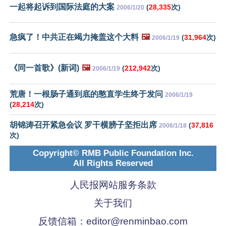
一起将起诉到国际法庭的大案
(
28,335
次)
2006/1/20
急疯了！中共正在竭力掩盖这个大料
🖼️
(
31,964
次)
2006/1/19
《同一首歌》(新词)
🖼️
(
212,942
次)
2006/1/19
荒唐！一根肠子通到底的憨直学生终于发问
2006/1/19
(
28,214
次)
胡锦涛召开紧急会议 罗干横膀子坚拒出席
(
37,816
2006/1/18
次)
Copyright© RMB Public Foundation Inc.
All Rights Reserved
人民报网站服务条款
关于我们
反馈信箱：
editor@renminbao.com