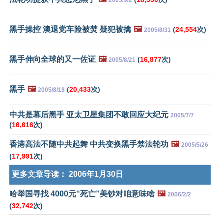
黑手操控 澳退党车险被焚 疑犯被擒
🖼️
(
24,554
次)
2005/8/31
黑手伸向全球的又一佐证
🖼️
(
16,877
次)
2005/8/21
黑手
🖼️
(
20,433
次)
2005/8/18
中共是幕后黑手 亚太卫星集团不敢回应大纪元
2005/7/7
(
16,616
次)
香港高法不随中共起舞 中共变换黑手禁法轮功
🖼️
2005/5/26
(
17,991
次)
更多文章导读：
2006年1月30日
哈举国寻找 4000元“死亡”美钞对咱意味啥
🖼️
2006/2/2
(
32,742
次)