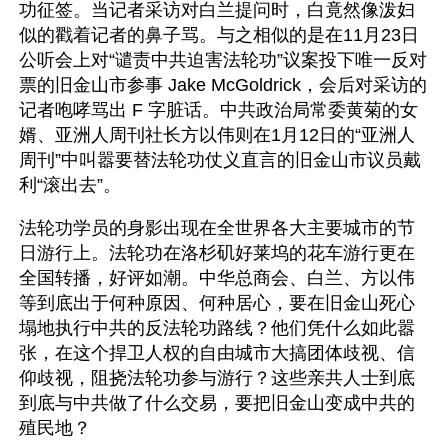
功征签。当记者采访对白兰提问时，白竟然像泼妇
似的戳着记者的鼻子骂。与之相似的是在11月23日
公听会上对“谴责中共迫害法轮功”议案投下唯一反对
票的旧金山市参事 Jake McGoldrick，会后对采访的
记者咆哮骂出 F 字脏话。中共政治局常委黄菊的女
婿、亚洲人周刊社长方以伟则在1月12日的“亚洲人
周刊”中叫嚣要替法轮功仗义直言的旧金山市议员戴
利“滚出去”。
法轮功学员的身影出现在全世界各大主要城市的节
日游行上。法轮功在洛杉矶好莱坞的花车游行更在
全国转播，好评如潮。中华总商会、白兰、方以伟
等到底出于何种原因、何种居心，要在旧金山死心
塌地执行中共的反法轮功路线？他们凭什么如此嚣
张，在这个捍卫人权的自由城市大搞团体歧视、信
仰歧视，阻挠法轮功参与游行？这些亲共人士到底
到底与中共做了什么交易，要把旧金山变成中共的
殖民地？