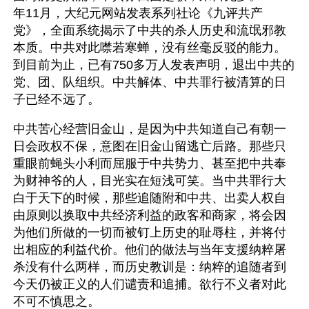
年11月，大纪元网站发表系列社论《九评共产
党》，全面系统揭示了中共的杀人历史和流氓邪教
本质。中共对此噤若寒蝉，没有丝毫反驳的能力。
到目前为止，已有750多万人发表声明，退出中共的
党、团、队组织。中共解体、中共罪行被清算的日
子已经不远了。
中共苦心经营旧金山，是因为中共知道自己有朝一
日会政权不保，意图在旧金山留逃亡后路。那些只
重眼前蝇头小利而屈服于中共势力、甚至把中共奉
为财神爷的人，目光实在短浅可笑。当中共罪行大
白于天下的时候，那些追随附和中共、出卖人权自
由原则以换取中共经济利益的政客和商家，将会因
为他们所做的一切而被钉上历史的耻辱柱，并将付
出相应的利益代价。他们的做法与当年支援纳粹屠
杀没有什么两样，而历史教训是：纳粹的追随者到
今天仍被正义的人们谴责和追捕。欲行不义者对此
不可不慎思之。