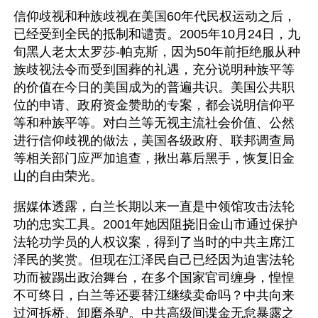
信仰歧视和种族歧视在美国60年代民权运动之后，
已经受到全民的抵制和谴责。2005年10月24日，九
旬黑人老太太罗莎-帕克斯，因为50年前拒绝服从种
族歧视法令而受到国葬的礼遇，充分说明种族平等
的价值在今日的美国成为的普遍共识。美国公共职
位的申请、政府资金赞助的专案，都会说明信仰平
等和种族平等。对白兰等无视主流社会价值、公然
进行信仰歧视的做法，美国各级政府、联邦调查局
等相关部门应严加追查，揪出幕后黑手，恢复旧金
山的自由荣光。
据媒体透露，白兰长期以来一直是中领馆攻击法轮
功的忠实工具。2001年她因阻挠旧金山市通过保护
法轮功学员的人权议案，得到了当时的中共主席江
泽民的奖赏。但现在江泽民自己已经因为迫害法轮
功而被踢出政治舞台，在多个国家官司缠身，惶惶
不可终日，白兰等还要替江继续卖命吗？中共向来
过河拆桥、卸磨杀驴。中共高级间谍金无怠暴露之