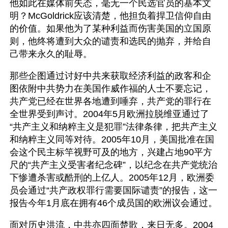
他如此在媒体前失态，毫无一个民选官员的基本文
明？McGoldrick应该清楚，他担负着捍卫信仰自由
的价值。如果他为了某种利益而伤害美国的立国原
则，他终将遭到大众的谴责和选民的抛弃，并给自
己带来永久的耻辱。
那些企图通过讨好中共来获取经济利益的政客和企
图依附中共势力在美国作威作福的人士不要忘记，
共产党已经在世界各地遭到唾弃，共产党的罪行在
全世界受到声讨。2004年5月欧洲拉脱维亚通过了
“共产主义和纳粹主义是犯罪”法律条律，把共产主义
和纳粹主义同等对待。2005年10月，美国批准在国
会这个民主标竿视野可及的地方，兴建占地90平方
尺的“共产主义受害者纪念碑”，以纪念在共产党统治
下惨遭杀害或酷刑的上亿人。2005年12月，欧洲委
员会通过“共产政权罪行需要国际谴责”的报告，这一
报告今年1月底在拥有46个成员国的欧洲议会通过。
面对历史洪流，中共亦四面楚歌，来日无多。2004