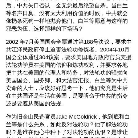
后，中共矢口否认，金无怠最后绝望自杀。当白兰
等名声日臭、没有太大利用价值的时候，中共就会
像扔条死狗一样地抛弃他们。白兰等愿意与这样的
邪恶为伍、选择那样的下场吗？
2002 年7月美国国会全票通过第188号决议，要求中
共江泽民政府停止迫害法轮功修炼者。2004年10月
国会全体通过304议案，要求美国地方政府官员支援
法轮功学员在美国的信仰和炼功权利，并要求各地
把中共在美国的代理人和特务，对法轮功的骚扰向
美国国会、国务卿、和大法官汇报。白兰等为中共
卖命的人士，应该好好思考一下，他们究竟是生活
在中共国还是生活在美国，是要听命于中共的指令
还是要遵从美国的法规。
作为旧金山民选官员Jake McGoldrick，他到底和白
兰等是什么关系，如此反对法轮功？他了解法轮功
吗？是谁在他心中种下了对法轮功的仇恨？是谁让