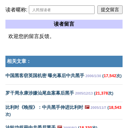
读者暱称:
读者留言
欢迎您的留言反馈。
相关文章：
中国黑客窃英国机密 曝光幕后中共黑手
(
17,542
次)
2006/1/30
罗干周永康涉嫌汕尾血案幕后黑手
(
21,378
次)
2005/12/13
比利时《晚报》：中共黑手伸进比利时
🖼️
(
18,543
2005/11/7
次)
法轮功捉获中共悉尼黑手
🖼️
(
18,330
次)
2005/9/2