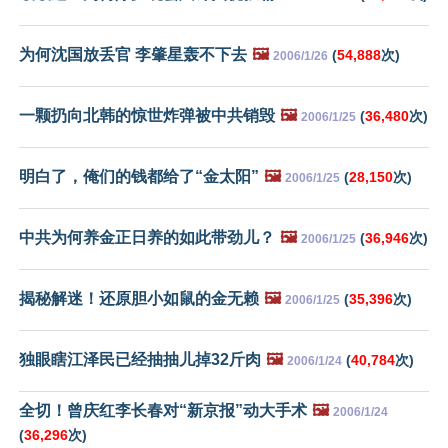
为何沈国放丢官 李肇星轰不下去
🖼️
(
54,888
次)
2006/1/26
一颗扔向北韩的惊世炸弹被中共销毁
🖼️
(
36,480
次)
2006/1/25
明白了，俺们的钱都给了“金太阳”
🖼️
(
28,150
次)
2006/1/25
中共为何养金正日养的如此带劲儿？
🖼️
(
36,946
次)
2006/1/25
揭秘解迷！还原胆小如鼠的金无赖
🖼️
(
35,396
次)
2006/1/25
独眼瞎江泽民已经抽抽儿掉32斤肉
🖼️
(
40,784
次)
2006/1/24
全切！曾庆红李长春对“新京报”动大手术
🖼️
2006/1/24
(
36,296
次)