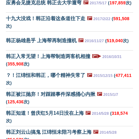
应勇会见捷克总统 韩正去大学遛弯
🖼️
(
197,859
次)
2017/5/17
十九大没戏！韩正沿着这条道往下走
🖼️
(
591,508
2017/2/22
次)
韩正杨雄悬乎 上海帮再制造撞机
🖼️
(
519,040
次)
2016/11/27
韩正入常无望！上海帮制造两客机相撞
🖼️▶️
2016/10/31
(
355,908
次)
？！江绵恒和韩正，哪个精神失常了
🖼️
(
477,411
2015/12/15
次)
韩正被江抛弃！对踩踏事件深感捅心内揪
🖼️
2015/1/7
(
125,436
次)
韩正知道！曾庆红5月14日没在上海
🖼️
(
318,574
2014/5/28
次)
韩正刘云山搞鬼 江绵恒未陪习考察上海
🖼️
2014/5/28