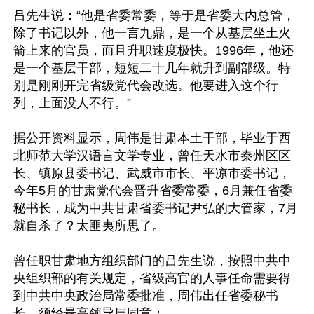
吕先生说：“他是省委常委，等于是省委大内总管，
除了书记以外，他一言九鼎，是一个从基层坐土火
箭上来的官员，而且升职速度极快。1996年，他还
是一个基层干部，短短二十几年就升到副部级。特
别是刚刚开完省级党代会改选。他要进入这个行
列，上面没人不行。” 

据公开资料显示，周伟是甘肃本土干部，毕业于西
北师范大学汉语言文学专业，曾任天水市秦州区区
长、镇原县委书记、武威市市长、平凉市委书记，
今年5月的甘肃党代会晋升省委常委，6月兼任省委
秘书长，成为中共甘肃省委书记尹弘的大管家，7月
就自杀了？太匪夷所思了。 

曾任职甘肃地方组织部门的吕先生说，按照中共中
央组织部的有关规定，省级高官的人事任命需要得
到中共中央政治局常委批准，周伟出任省委秘书
长，须经最高领导层同意： 
