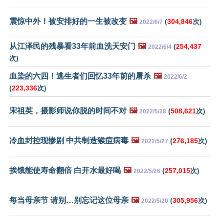
震惊中外！被安排好的一生被改变
🖼️
(
304,846
次)
2022/6/7
从江泽民的残暴看33年前血洗天安门
🖼️
(
254,437
2022/6/4
次)
血染的六四！逃生者们回忆33年前的屠杀
🖼️
2022/6/2
(
223,336
次)
宋祖英，摄影师说你脱的时间不对
🖼️
(
508,621
次)
2022/5/28
冷血封控现惨剧 中共制造猴痘病毒
🖼️
(
276,185
次)
2022/5/27
挨饿能使寿命翻倍 白开水最好喝
🖼️
(
257,015
次)
2022/5/26
每当母亲节 请别…别忘记这位母亲
🖼️
(
305,956
次)
2022/5/20