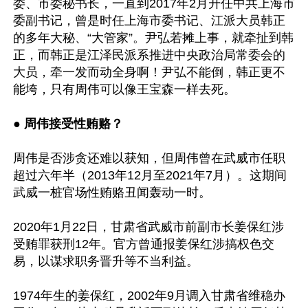
委、市委秘书长，一直到2017年2月升任中共上海市
委副书记，曾是时任上海市委书记、江派大员韩正
的多年大秘、“大管家”。尹弘若摊上事，就牵扯到韩
正，而韩正是江泽民派系推进中央政治局常委会的
大员，牵一发而动全身啊！尹弘不能倒，韩正更不
能垮，只有周伟可以像王宝森一样去死。

● 周伟接受性贿赂？
周伟是否涉贪还难以获知，但周伟曾在武威市任职
超过六年半（2013年12月至2021年7月）。这期间
武威一桩官场性贿赂丑闻轰动一时。 

2020年1月22日，甘肃省武威市前副市长姜保红涉
受贿罪获刑12年。官方曾通报姜保红涉搞权色交
易，以谋求职务晋升等不当利益。 

1974年生的姜保红，2002年9月调入甘肃省维稳办