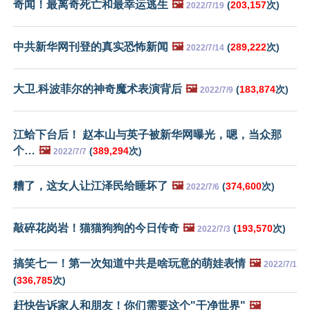
奇闻！最离奇死亡和最幸运逃生
🖼️
(
203,157
次)
2022/7/19
中共新华网刊登的真实恐怖新闻
🖼️
(
289,222
次)
2022/7/14
大卫.科波菲尔的神奇魔术表演背后
🖼️
(
183,874
次)
2022/7/9
江蛤下台后！ 赵本山与英子被新华网曝光，嗯，当众那
个…
🖼️
(
389,294
次)
2022/7/7
糟了，这女人让江泽民给睡坏了
🖼️
(
374,600
次)
2022/7/6
敲碎花岗岩！猫猫狗狗的今日传奇
🖼️
(
193,570
次)
2022/7/3
搞笑七一！第一次知道中共是啥玩意的萌娃表情
🖼️
2022/7/1
(
336,785
次)
赶快告诉家人和朋友！你们需要这个"干净世界"
🖼️