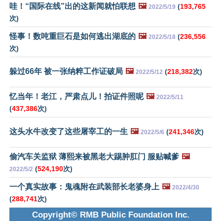
哇！“国际在线”出的这新闻就怕联想
🖼️
(
193,765
2022/5/19
次)
怪事！数吨重巨石是如何逃出湖底的
🖼️
(
236,556
2022/5/18
次)
躲过66年 被一张纳粹工作证破局
🖼️
(
218,382
次)
2022/5/12
忆当年！老江，严肃点儿！拍证件照呢
🖼️
2022/5/11
(
437,386
次)
这头水牛改变了这些屠宰工的一生
🖼️
(
241,346
次)
2022/5/6
偷汽车关监狱 薄熙来被黑老大踢肿肛门 服贴喊爹
🖼️
(
524,190
次)
2022/5/2
一个真实故事：鬼魂附在武装部长老婆身上
🖼️
2022/4/30
(
288,741
次)
Copyright© RMB Public Foundation Inc.