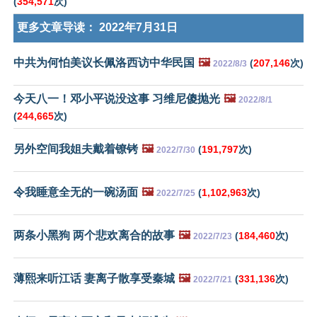
(
354,571
次)
更多文章导读：
2022年7月31日
中共为何怕美议长佩洛西访中华民国
🖼️
(
207,146
次)
2022/8/3
今天八一！邓小平说没这事 习维尼傻抛光
🖼️
2022/8/1
(
244,665
次)
另外空间我姐夫戴着镣铐
🖼️
(
191,797
次)
2022/7/30
令我睡意全无的一碗汤面
🖼️
(
1,102,963
次)
2022/7/25
两条小黑狗 两个悲欢离合的故事
🖼️
(
184,460
次)
2022/7/23
薄熙来听江话 妻离子散享受秦城
🖼️
(
331,136
次)
2022/7/21