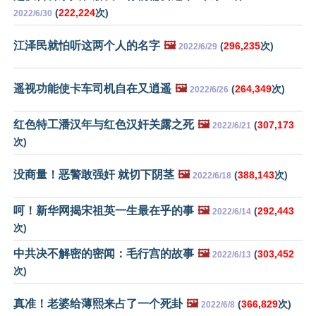
(
222,224
次)
2022/6/30
江泽民就怕听这两个人的名字
🖼️
(
296,235
次)
2022/6/29
遥视功能使卡车司机自在又逍遥
🖼️
(
264,349
次)
2022/6/26
红色特工潘汉年与红色汉奸关露之死
🖼️
(
307,173
2022/6/21
次)
没商量！恶警敢强奸 就切下阴茎
🖼️
(
388,143
次)
2022/6/18
呵！新华网揭宋祖英一生最在乎的事
🖼️
(
292,443
2022/6/14
次)
中共决不解密的密闻：毛行宫的故事
🖼️
(
303,452
2022/6/13
次)
真准！老婆给薄熙来占了一个死卦
🖼️
(
366,829
次)
2022/6/8