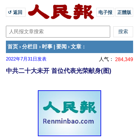
↺ 返回 
电子报
正體版
首页
分栏目
时事
要闻
文章
›
›
|
›
：
2022年7月31日
发表
人气：
284,349
中共二十大未开 首位代表光荣献身(图)