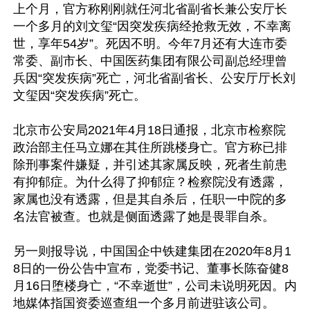
上个月，官方称刚刚就任河北省副省长兼公安厅长
一个多月的刘文玺“因突发疾病经抢救无效，不幸离
世，享年54岁”。死因不明。今年7月还有大连市委
常委、副市长、中国医药集团有限公司副总经理曾
兵因“突发疾病”死亡，河北省副省长、公安厅厅长刘
文玺因“突发疾病”死亡。 

北京市公安局2021年4月18日通报，北京市检察院
政治部主任马立娜在其住所跳楼身亡。官方称已排
除刑事案件嫌疑，并引述其家属反映，死者生前患
有抑郁症。为什么得了抑郁症？检察院没有透露，
家属也没有透露，但是其自杀后，任职一中院的多
名法官被查。也就是侧面透露了她是畏罪自杀。 

另一则报导说，中国国企中铁建集团在2020年8月1
8日的一份公告中宣布，党委书记、董事长陈奋健8
月16日堕楼身亡，“不幸逝世”，公司未说明死因。内
地媒体指国资委巡查组一个多月前进驻该公司。 
