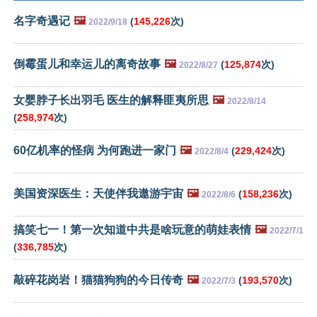
名字奇遇记
🖼️
(
145,226
次)
2022/9/18
倒霉蛋儿和幸运儿的离奇故事
🖼️
(
125,874
次)
2022/8/27
女婴脖子长出羽毛 医生的解释匪夷所思
🖼️
2022/8/14
(
258,974
次)
60亿机率的怪病 为何跑进一家门
🖼️
(
229,424
次)
2022/8/4
美国资深医生：天使伴我遨游宇宙
🖼️
(
158,236
次)
2022/8/6
搞笑七一！第一次知道中共是啥玩意的萌娃表情
🖼️
2022/7/1
(
336,785
次)
敲碎花岗岩！猫猫狗狗的今日传奇
🖼️
(
193,570
次)
2022/7/3