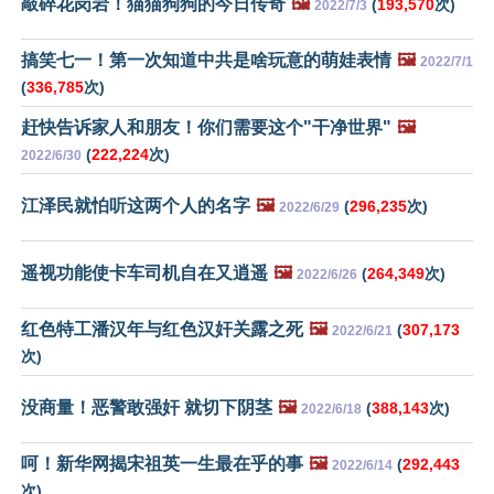
敲碎花岗岩！猫猫狗狗的今日传奇
🖼️
(
193,570
次)
2022/7/3
搞笑七一！第一次知道中共是啥玩意的萌娃表情
🖼️
2022/7/1
(
336,785
次)
赶快告诉家人和朋友！你们需要这个"干净世界"
🖼️
(
222,224
次)
2022/6/30
江泽民就怕听这两个人的名字
🖼️
(
296,235
次)
2022/6/29
遥视功能使卡车司机自在又逍遥
🖼️
(
264,349
次)
2022/6/26
红色特工潘汉年与红色汉奸关露之死
🖼️
(
307,173
2022/6/21
次)
没商量！恶警敢强奸 就切下阴茎
🖼️
(
388,143
次)
2022/6/18
呵！新华网揭宋祖英一生最在乎的事
🖼️
(
292,443
2022/6/14
次)