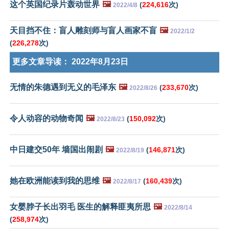
这个英国纪录片轰动世界
🖼️
(
224,616
次)
2022/4/8
天目挡不住：盲人雕刻师与盲人画家不盲
🖼️
2022/1/2
(
226,278
次)
更多文章导读：
2022年8月23日
无情的朱德遇到无义的毛泽东
🖼️
(
233,670
次)
2022/8/26
令人动容的动物奇闻
🖼️
(
150,092
次)
2022/8/23
中日建交50年 墙国出闹剧
🖼️
(
146,871
次)
2022/8/19
她在欧洲能读到我的思维
🖼️
(
160,439
次)
2022/8/17
女婴脖子长出羽毛 医生的解释匪夷所思
🖼️
2022/8/14
(
258,974
次)