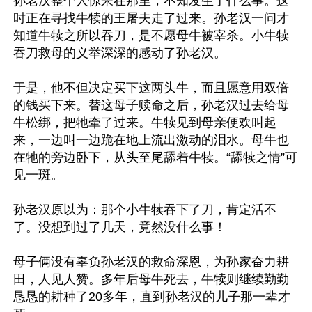
孙老汉整个人惊呆在那里，不知发生了什么事。这
时正在寻找牛犊的王屠夫走了过来。孙老汉一问才
知道牛犊之所以吞刀，是不愿母牛被宰杀。小牛犊
吞刀救母的义举深深的感动了孙老汉。

于是，他不但决定买下这两头牛，而且愿意用双倍
的钱买下来。替这母子赎命之后，孙老汉过去给母
牛松绑，把牠牵了过来。牛犊见到母亲便欢叫起
来，一边叫一边跪在地上流出激动的泪水。母牛也
在牠的旁边卧下，从头至尾舔着牛犊。“舔犊之情”可
见一斑。

孙老汉原以为：那个小牛犊吞下了刀，肯定活不
了。没想到过了几天，竟然没什么事！

母子俩没有辜负孙老汉的救命深恩，为孙家奋力耕
田，人见人赞。多年后母牛死去，牛犊则继续勤勤
恳恳的耕种了20多年，直到孙老汉的儿子那一辈才