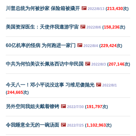
川普总统为何被抄家 保险箱被撬开
🖼️
(
213,430
次)
2022/8/13
美国资深医生：天使伴我遨游宇宙
🖼️
(
158,236
次)
2022/8/6
60亿机率的怪病 为何跑进一家门
🖼️
(
229,424
次)
2022/8/4
中共为何怕美议长佩洛西访中华民国
🖼️
(
207,146
次)
2022/8/3
今天八一！邓小平说没这事 习维尼傻抛光
🖼️
2022/8/1
(
244,665
次)
另外空间我姐夫戴着镣铐
🖼️
(
191,797
次)
2022/7/30
令我睡意全无的一碗汤面
🖼️
(
1,102,963
次)
2022/7/25