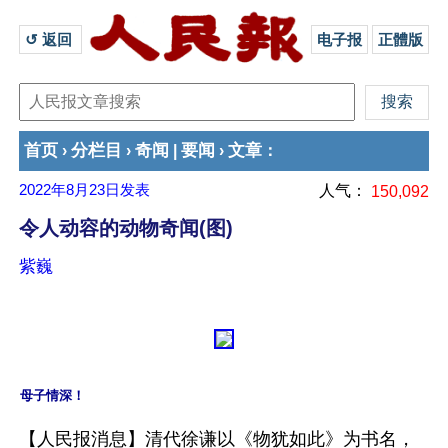
↺ 返回 
电子报
正體版
首页
分栏目
奇闻
要闻
文章
›
›
|
›
：
2022年8月23日
发表
人气：
150,092
令人动容的动物奇闻(图)
紫巍
【人民报消息】清代徐谦以《物犹如此》为书名，