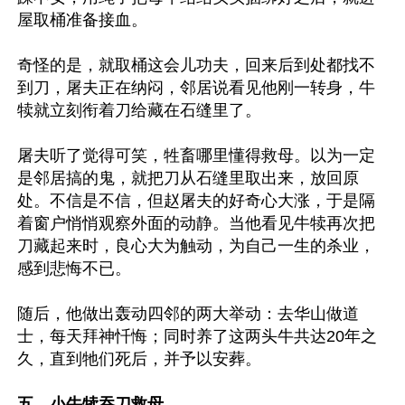
屋取桶准备接血。

奇怪的是，就取桶这会儿功夫，回来后到处都找不
到刀，屠夫正在纳闷，邻居说看见他刚一转身，牛
犊就立刻衔着刀给藏在石缝里了。

屠夫听了觉得可笑，牲畜哪里懂得救母。以为一定
是邻居搞的鬼，就把刀从石缝里取出来，放回原
处。不信是不信，但赵屠夫的好奇心大涨，于是隔
着窗户悄悄观察外面的动静。当他看见牛犊再次把
刀藏起来时，良心大为触动，为自己一生的杀业，
感到悲悔不已。

随后，他做出轰动四邻的两大举动：去华山做道
士，每天拜神忏悔；同时养了这两头牛共达20年之
久，直到牠们死后，并予以安葬。

五、小牛犊吞刀救母