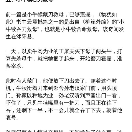
前一篇是小牛犊藏刀救母，已够震撼，《物犹如
此》书中最震撼篇之一的是出自《柳崖外编》的“小
牛犊吞刀救母”，也就是小牛犊舍命救母。该奇闻发
生在沭阳县。

一天，以卖牛肉为业的王屠夫买下母子两头牛，打
算先杀母牛，就把牠捆了起来，开始磨刀霍霍，准
备宰杀。

此时有人敲门，他便放下刀出去了。趁着这个时
机，牛犊衔着刀来到邻舍孙老汉家门前，用头顶
门。孙家以种地为业，孙老汉听到声音出门一看，
吓住了，只见牛犊嘴里有一把刀，而且正在往下
吞，还剩下一半，不一会儿就全吞了下去，朝着他
哀号。
