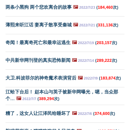
两条小黑狗 两个悲欢离合的故事
🖼️
(
184,460
次)
2022/7/23
薄熙来听江话 妻离子散享受秦城
🖼️
(
331,136
次)
2022/7/21
奇闻！最离奇死亡和最幸运逃生
🖼️
(
203,157
次)
2022/7/19
中共新华网刊登的真实恐怖新闻
🖼️
(
289,222
次)
2022/7/14
大卫.科波菲尔的神奇魔术表演背后
🖼️
(
183,874
次)
2022/7/9
江蛤下台后！ 赵本山与英子被新华网曝光，嗯，当众那
个…
🖼️
(
389,294
次)
2022/7/7
糟了，这女人让江泽民给睡坏了
🖼️
(
374,600
次)
2022/7/6