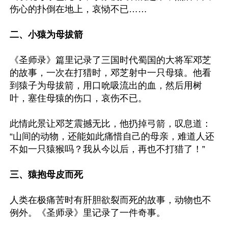
伤心的扑倒在地上，哀恸不已……

二、小猿为母拔箭
《圣师录》篇里记录了三国时代蜀国的大将军邓芝
的故事，一次在打猎时，邓芝射中一只母猿。他看
到猿子为母拔箭，用口吮吸流出的血，然后用树
叶，塞住母猿的伤口，哀伤不已。

此情此景让邓芝震撼无比，他扔掉弓箭，叹息道：
“山间的动物，还能如此痛惜自己的母亲，难道人还
不如一只猿猴吗？我从今以后，再也不打猎了！”

三、猿抱母皮而死
人类在极痛苦时有肝胆欲裂而死的故事，动物也不
例外。《圣师录》里记录了一件奇事。
