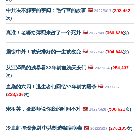
中共决不解密的密闻：毛行宫的故事
🖼️
(
303,452
2022/6/13
次)
真准！老婆给薄熙来占了一个死卦
🖼️
(
366,829
次)
2022/6/8
震惊中外！被安排好的一生被改变
🖼️
(
304,846
次)
2022/6/7
从江泽民的残暴看33年前血洗天安门
🖼️
(
254,437
2022/6/4
次)
血染的六四！逃生者们回忆33年前的屠杀
🖼️
2022/6/2
(
223,336
次)
宋祖英，摄影师说你脱的时间不对
🖼️
(
508,621
次)
2022/5/28
冷血封控现惨剧 中共制造猴痘病毒
🖼️
(
276,185
次)
2022/5/27