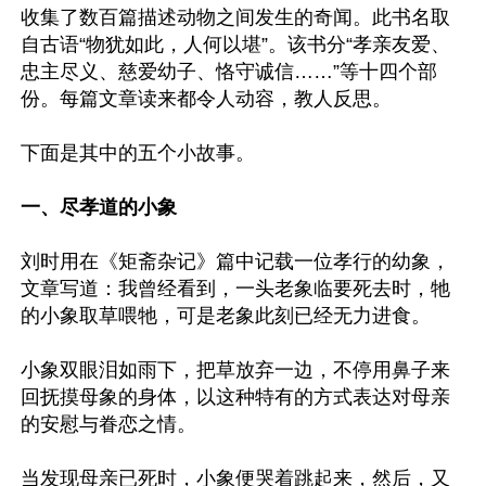
收集了数百篇描述动物之间发生的奇闻。此书名取
自古语“物犹如此，人何以堪”。该书分“孝亲友爱、
忠主尽义、慈爱幼子、恪守诚信……”等十四个部
份。每篇文章读来都令人动容，教人反思。

下面是其中的五个小故事。

一、尽孝道的小象
刘时用在《矩斋杂记》篇中记载一位孝行的幼象，
文章写道：我曾经看到，一头老象临要死去时，牠
的小象取草喂牠，可是老象此刻已经无力进食。

小象双眼泪如雨下，把草放弃一边，不停用鼻子来
回抚摸母象的身体，以这种特有的方式表达对母亲
的安慰与眷恋之情。

当发现母亲已死时，小象便哭着跳起来，然后，又