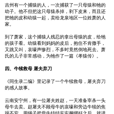
吉州有一个捕猿的人，一次捕获了一只母猿和牠的
幼子。他不但把这只母猿杀掉，剥下皮来，而且还
把牠的皮和幼猿一起，卖给龙泉地区一位姓萧的人
家。

到了萧家，这个捕猿人残忍的拿出母猿的皮，给牠
的孩子看。幼猿看到妈妈的皮后，抱住不肯撒手，
又跳又叫，哀嚎声惨烈，不多时竟然倒地死去。萧
氏的儿子非常感动，为牠作了一篇《孝猿传》。

四、牛犊救母 屠夫弃刀
《同生录二编》里记录了一个牛犊救母，屠夫弃刀
的感人故事。

云南安宁州，有一位屠夫姓赵，一天准备宰杀一头
母牛去卖。赵屠夫不顾母牛的哀嚎和旁边牛犊的焦
躁不安，用绳子把母牛结结实实捆绑好之后，就进