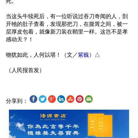
死。

当这头牛犊死后，有一位听说过吞刀奇闻的人，剖
开牠的肚子查看，发现那把刀，在腹胃之间，被一
层厚皮包着，就像新刀装在鞘里一样。这岂不是孝
感动天？！

物犹如此，人何以堪！（文／
紫巍
）△

分享到：