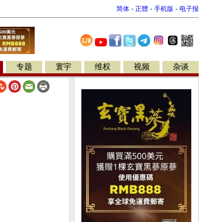
简体
-
正體
-
手机版
-
电子报
专题
寰宇
维权
视频
杂谈