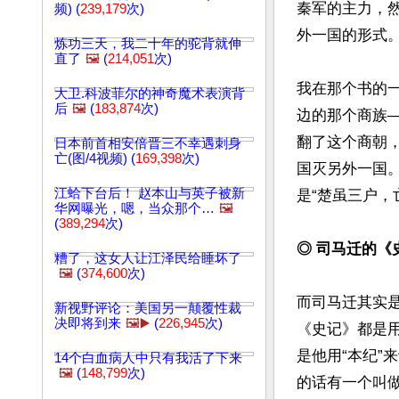
秦军的主力，
频) (
239,179
次)
外一国的形式。
炼功三天，我二十年的驼背就伸
直了
🖼️
(
214,051
次)
我在那个书的
大卫.科波菲尔的神奇魔术表演背
后
🖼️
(
183,874
次)
边的那个商族
翻了这个商朝
日本前首相安倍晋三不幸遇刺身
亡(图/4视频) (
169,398
次)
国灭另外一国
江蛤下台后！ 赵本山与英子被新
是“楚虽三户，
华网曝光，嗯，当众那个…
🖼️
(
389,294
次)
◎ 司马迁的《
糟了，这女人让江泽民给睡坏了
🖼️
(
374,600
次)
而司马迁其实
新视野评论：美国另一颠覆性裁
决即将到来
🖼️▶️
(
226,945
次)
《史记》都是
是他用“本纪”
14个白血病人中只有我活了下来
🖼️
(
148,799
次)
的话有一个叫