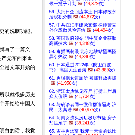
候一揽子计划
🖼️
(
44,879
次)
56. 大批日企回流本土 日本修改永
居权积分制
🖼️
(
44,672
次)
57. 中共在汇丰建党支部 律师警告
外企应做风险评估
🖼️
(
44,494
次)
史的洗脑功能。

58. 英国政府颁令 阻中资企业获取
高新技术
🖼️
(
44,348
次)
就写了一篇文
59. 毒插画刺眼 北京地铁站壁画怪
异引热议
🖼️
(
44,340
次)
共产党东西来重
60. 日本通过2022年《防卫白皮
全是文革开始的
书》 高度关注台海
🖼️
(
43,889
次)
61. 男强拖女进厕所 被抓释放再抓
🖼️
(
41,958
次)
62. 浙江太热惊见浮尸 打捞上岸后
所以就很多历史
众人傻眼
🖼️
(
41,704
次)
个开始给中国人
63. 与确诊者同一微信群遭隔离 沪
民：太离谱
🖼️
(
40,975
次)
64. 河南女孩买房后极尽节俭 房子
却烂尾了
🖼️
(
39,241
次)
明白的话，我觉
65. 吉林男炫富 我爹一天贪的钱比