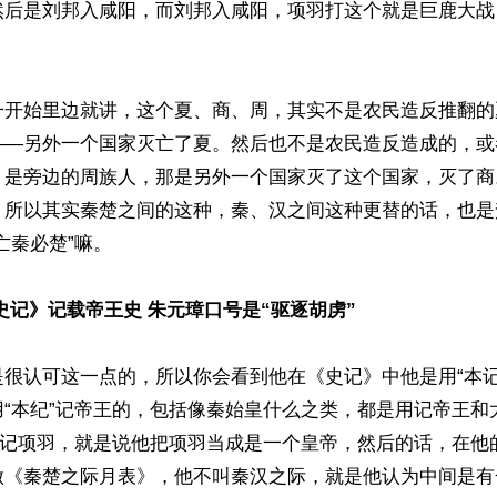
然后是刘邦入咸阳，而刘邦入咸阳，项羽打这个就是巨鹿大战


一开始里边就讲，这个夏、商、周，其实不是农民造反推翻的
——另外一个国家灭亡了夏。然后也不是农民造反造成的，或
，是旁边的周族人，那是另外一个国家灭了这个国家，灭了商
。所以其实秦楚之间的这种，秦、汉之间这种更替的话，也是
亡秦必楚”嘛。

史记》记载帝王史 朱元璋口号是“驱逐胡虏”
是很认可这一点的，所以你会看到他在《史记》中他是用“本记
用“本纪”记帝王的，包括像秦始皇什么之类，都是用记帝王和
来记项羽，就是说他把项羽当成是一个皇帝，然后的话，在他的
做《秦楚之际月表》，他不叫秦汉之际，就是他认为中间是有