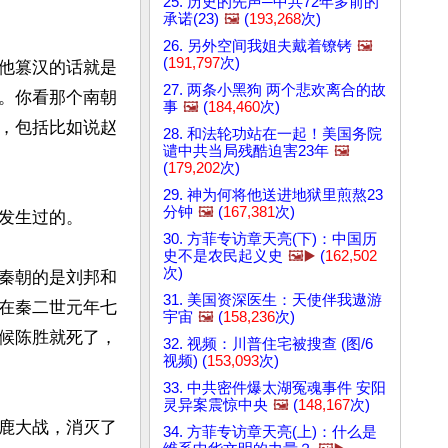
25. 历史的先声─中共72年多前的
承诺(23)
🖼️
(
193,268
次)
26. 另外空间我姐夫戴着镣铐
🖼️
(
191,797
次)
他篡汉的话就是
27. 两条小黑狗 两个悲欢离合的故
。你看那个南朝
事
🖼️
(
184,460
次)
，包括比如说赵
28. 和法轮功站在一起！美国务院
谴中共当局残酷迫害23年
🖼️
(
179,202
次)
29. 神为何将他送进地狱里煎熬23
分钟
🖼️
(
167,381
次)
发生过的。

30. 方菲专访章天亮(下)：中国历
史不是农民起义史
🖼️▶️
(
162,502
次)
秦朝的是刘邦和
31. 美国资深医生：天使伴我遨游
在秦二世元年七
宇宙
🖼️
(
158,236
次)
候陈胜就死了，
32. 视频：川普住宅被搜查 (图/6
视频) (
153,093
次)
33. 中共密件爆太湖冤魂事件 安阳
灵异案震惊中央
🖼️
(
148,167
次)
鹿大战，消灭了
34. 方菲专访章天亮(上)：什么是