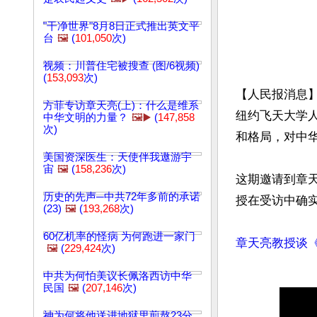
"干净世界"8月8日正式推出英文平
台
🖼️
(
101,050
次)
视频：川普住宅被搜查 (图/6视频)
(
153,093
次)
【人民报消息】
方菲专访章天亮(上)：什么是维系
纽约飞天大学
中华文明的力量？
🖼️▶️
(
147,858
次)
和格局，对中
美国资深医生：天使伴我遨游宇
宙
🖼️
(
158,236
次)
这期邀请到章
历史的先声─中共72年多前的承诺
授在受访中确
(23)
🖼️
(
193,268
次)
60亿机率的怪病 为何跑进一家门
章天亮教授谈《
🖼️
(
229,424
次)
中共为何怕美议长佩洛西访中华
民国
🖼️
(
207,146
次)
神为何将他送进地狱里煎熬23分