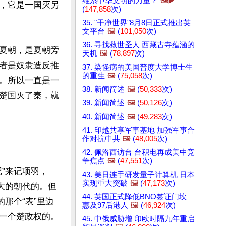
维系中华文明的力量？
🖼️▶️
，它是一国灭另
(
147,858
次)
35. "干净世界"8月8日正式推出英
文平台
🖼️
(
101,050
次)
36. 寻找救世圣人 西藏古寺蕴涵的
夏朝，是夏朝旁
天机
🖼️
(
78,897
次)
者是奴隶造反推
37. 染怪病的美国普度大学博士生
的重生
🖼️
(
75,058
次)
。所以一直是一
38. 新闻简述
🖼️
(
50,333
次)
楚国灭了秦，就
39. 新闻简述
🖼️
(
50,126
次)
40. 新闻简述
🖼️
(
49,283
次)
41. 印越共享军事基地 加强军事合
作对抗中共
🖼️
(
48,005
次)
42. 佩洛西访台 台积电再成美中竞
争焦点
🖼️
(
47,551
次)
”来记项羽，
43. 美日连手研发量子计算机 日本
实现重大突破
🖼️
(
47,173
次)
大的朝代的。但
44. 英国正式降低BNO签证门坎
那个“表”里边
惠及97后港人
🖼️
(
46,924
次)
一个楚政权的。

45. 中俄威胁增 印欧时隔九年重启