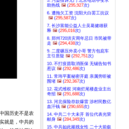
5. 污染投诉无门 北京电话亭变求
助热线
🖼️
(
295,927
次)
6. 遭拖欠工资 沈阳大白罢工抗议
🖼️
(
295,587
次)
7. 长沙富能公益人士吴葛健雄获
释
🖼️
(
295,016
次)
8. 郑州720洪灾周年忌日 市民被带
走
🖼️
(
294,438
次)
9. 二度碾压外卖小哥 警方包庇车
主引质疑
🖼️
(
292,751
次)
10. 不打疫苗取消医保 无锡告知书
惹议
🖼️
(
292,486
次)
11. 常玮平案秘密开庭 亲属旁听被
围堵
🖼️
(
292,367
次)
12. 花式维权 河南烂尾楼盘业主出
奇招
🖼️
(
291,688
次)
13. 河北保险存款爆雷 涉村民数亿
血汗钱
🖼️
(
290,655
次)
中国历史不是农
14. 中共二十大未开 首位代表光荣
献身
🖼️
(
284,349
次)
实就是，中共的
15. 中共如此摧残女性 二十大前叙