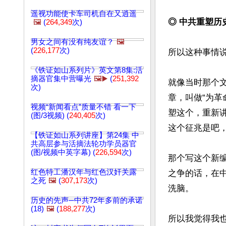
遥视功能使卡车司机自在又逍遥
◎ 中共重塑历
🖼️
(
264,349
次)
男女之间有没有纯友谊？
🖼️
(
226,177
次)
所以这种事情
《铁证如山系列片》英文第8集:活
摘器官集中营曝光
🖼️▶️
(
251,392
就像当时那个
次)
章，叫做“为革
视频“新闻看点”质量不错 看一下
塑这个，重新
(图/3视频) (
240,405
次)
这个征兆是吧，
【铁证如山系列讲座】第24集 中
共高层参与活摘法轮功学员器官
(图/视频中英字幕) (
226,594
次)
那个写这个新
红色特工潘汉年与红色汉奸关露
之争的话，在
之死
🖼️
(
307,173
次)
洗脑。

历史的先声─中共72年多前的承诺
(18)
🖼️
(
188,277
次)
所以我觉得我