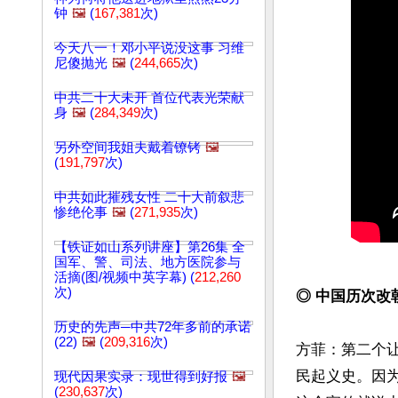
钟
🖼️
(
167,381
次)
今天八一！邓小平说没这事 习维
尼傻抛光
🖼️
(
244,665
次)
中共二十大未开 首位代表光荣献
身
🖼️
(
284,349
次)
另外空间我姐夫戴着镣铐
🖼️
(
191,797
次)
中共如此摧残女性 二十大前叙悲
惨绝伦事
🖼️
(
271,935
次)
【铁证如山系列讲座】第26集 全
国军、警、司法、地方医院参与
活摘(图/视频中英字幕) (
212,260
次)
◎ 中国历次改
历史的先声─中共72年多前的承诺
(22)
🖼️
(
209,316
次)
方菲：第二个
民起义史。因
现代因果实录：现世得到好报
🖼️
(
230,637
次)