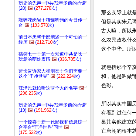
历史的先声─中共72年多前的承诺
(20)
🖼️
(
277,278
次)
那么实际上就
敲碎花岗岩！猫猫狗狗的今日传
但是其实朱元
奇
🖼️
(
193,570
次)
古人嘛，所以
前日本黑帮干部亲述一个可怕的
么农民政权什
经历
🖼️
(
212,710
次)
这个中华。所以
搞笑七一！第一次知道中共是啥
玩意的萌娃表情
🖼️
(
336,785
次)
就包括那个辛
赶快告诉家人和朋友！你们需要
和，他是叫做
这个"干净世界"
🖼️
(
222,224
次)
色彩。

江泽民就怕听这两个人的名字
🖼️
(
296,235
次)
所以其实中国
历史的先声─中共72年多前的承诺
(19)
🖼️
(
191,962
次)
有看到过任何
巢其实他建立
一个惊喜！新一代影视和信息综
合平台“干净世界”问世
🖼️
亡唐朝的根本
(
175,522
次)