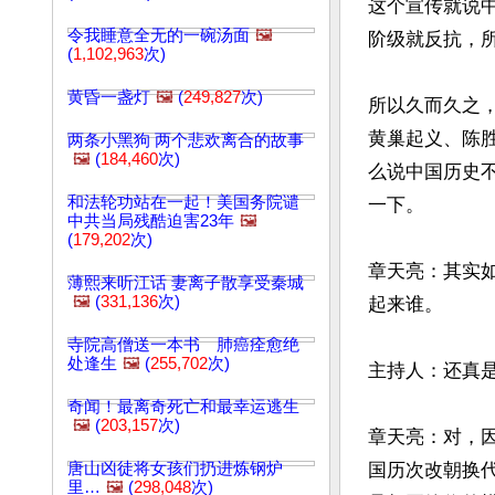
这个宣传就说
令我睡意全无的一碗汤面
🖼️
阶级就反抗，所
(
1,102,963
次)
黄昏一盏灯
🖼️
(
249,827
次)
所以久而久之
黄巢起义、陈
两条小黑狗 两个悲欢离合的故事
🖼️
(
184,460
次)
么说中国历史
和法轮功站在一起！美国务院谴
一下。

中共当局残酷迫害23年
🖼️
(
179,202
次)
章天亮：其实
薄熙来听江话 妻离子散享受秦城
🖼️
(
331,136
次)
起来谁。

寺院高僧送一本书 肺癌痊愈绝
处逢生
🖼️
(
255,702
次)
主持人：还真是
奇闻！最离奇死亡和最幸运逃生
🖼️
(
203,157
次)
章天亮：对，
唐山凶徒将女孩们扔进炼钢炉
国历次改朝换
里…
🖼️
(
298,048
次)