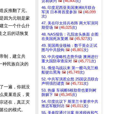
贸易谈判
🖼️
(
46,800
次)
46. 印度尼西亚美国澳洲8月联合
造反推翻了元。
军演 日本将首度参加
🖼️
(
46,099
次)
是因为元朝是蒙
47. 美在印太排兵布阵 两大军演同
建立一个什么什
期登场
🖼️
(
46,025
次)
走之后的话恢复
48. NAS报告：孔院改头换面 企图
在美国死灰复燃
🖼️
(
45,927
次)
49. 英国商业领袖：数千英企正试
图与中共脱钩
🖼️
(
45,801
次)
帝制，建立共
50. 中共侵略性态势升级 澳洲进行
重大国防审查应对
🖼️
(
45,771
次)
一种民族自决的
51. 俄侵乌战以来 第一艘乌克兰粮
船驶出黑海
🖼️
(
45,749
次)
52. 中共军演惹众怒 25国议员联合
声明强烈谴责
🖼️
(
45,731
次)
了一遍，你就没
53. 热爆 车祸断6根肋骨也要到树
么黄巢造反，黄
荫躺下
🖼️
(
45,345
次)
54. 印度抗议下 斯里兰卡要求中共
宗还在，真正灭
推迟军舰到访
🖼️
(
45,011
次)
篡位的模式。

55. 美参院通过法案 批准税收和气