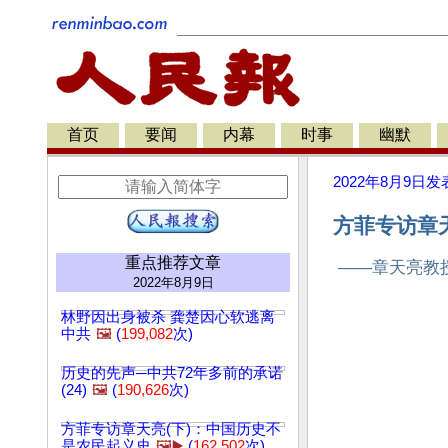
首页
要闻
内幕
时事
幽默
2022年8月9日
发
方菲专访章天
重点推荐文章
——章天亮教授
2022年8月9日
林野因出身被杀 龚楚因心软逃离
中共
🖼️
(
199,082
次)
历史的先声─中共72年多前的承诺
(24)
🖼️
(
190,626
次)
方菲专访章天亮(下)：中国历史不
是农民起义史
🖼️▶️
(
162,502
次)