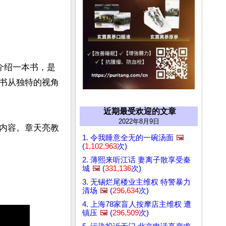
介绍一本书，是
书从独特的视角
近期最受欢迎的文章
2022年8月9日
内容。章天亮教
1. 令我睡意全无的一碗汤面
🖼️
(
1,102,963
次)
2. 薄熙来听江话 妻离子散享受秦
城
🖼️
(
331,136
次)
3. 无锡烂尾楼业主维权 特警暴力
清场
🖼️
(
296,634
次)
4. 上海78家盲人按摩店主维权 遭
镇压
🖼️
(
296,509
次)