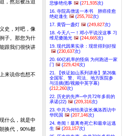
迫，然后被压迫
悲惨绝伦事
🖼️
(
271,935
次)
16. 寺院高僧送一本书 肺癌痊愈
绝处逢生
🖼️
(
255,702
次)
17. 黄昏一盏灯
🖼️
(
249,827
次)
义史，对吧，像
18. 今天八一！邓小平说没这事 习
例子。那您为什
维尼傻抛光
🖼️
(
244,665
次)
19. 现代因果实录：现世得到好报
能跟我们很快讲
🖼️
(
230,637
次)
20. 60亿机率的怪病 为何跑进一家
门
🖼️
(
229,424
次)
21. 【铁证如山系列讲座】第26集
上来说你也想不
全国军、警、司法、地方医院参
与活摘(图/视频中英字幕)
(
212,260
次)
22. 历史的先声─中共72年多前的
承诺(22)
🖼️
(
209,316
次)
23. 中共为何怕美议长佩洛西访中
华民国
🖼️
(
207,146
次)
现什么，就是中
24. 奇闻！最离奇死亡和最幸运逃
生
🖼️
(
203,157
次)
朝换代，90%都