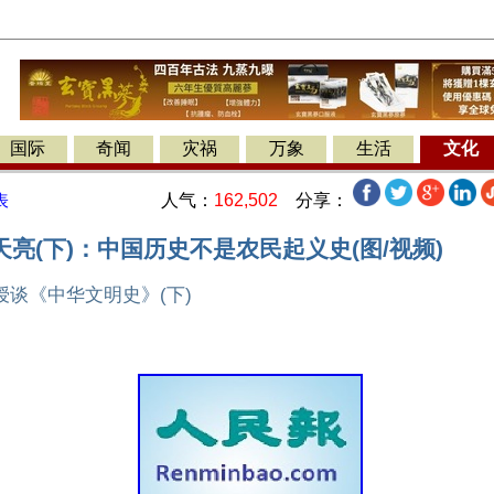
国际
奇闻
灾祸
万象
生活
文化
人气：
162,502
分享：
表
亮(下)：中国历史不是农民起义史(图/视频)
谈《中华文明史》(下)