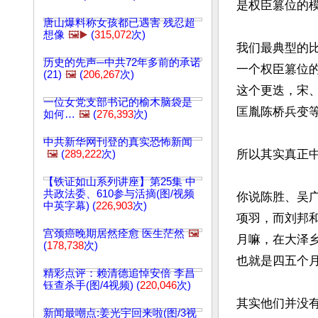
是权臣篡位的模
唐山爆料称女孩都已遇害 残忍超
想像
🖼️▶️
(
315,072
次)
我们最典型的
历史的先声─中共72年多前的承诺
一个权臣篡位
(21)
🖼️
(
206,267
次)
这个更迭，宋
一位女党支部书记的榆木脑袋是
匡胤陈桥兵变等
如何…
🖼️
(
276,393
次)
中共新华网刊登的真实恐怖新闻
所以其实真正
🖼️
(
289,222
次)
【铁证如山系列讲座】第25集 中
共政法委、610参与活摘(图/视频
你说陈胜、吴
中英字幕) (
226,903
次)
项羽，而刘邦
宫颈癌晚期居然痊愈 医生茫然
🖼️
月嘛，在大泽
(
178,738
次)
也就是四五个月
精彩点评：赖清德追悼安倍 李昌
钰查杀手(图/4视频) (
220,046
次)
其实他们并没
新闻最嘲点:姜光宇回来啦(图/3视