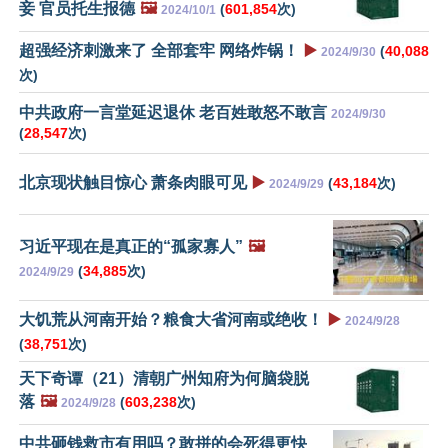
妾 官员托生报德
🖼️
(
601,854
次)
2024/10/1
超强经济刺激来了 全部套牢 网络炸锅！
▶️
(
40,088
2024/9/30
次)
中共政府一言堂延迟退休 老百姓敢怒不敢言
2024/9/30
(
28,547
次)
北京现状触目惊心 萧条肉眼可见
▶️
(
43,184
次)
2024/9/29
习近平现在是真正的“孤家寡人”
🖼️
(
34,885
次)
2024/9/29
大饥荒从河南开始？粮食大省河南或绝收！
▶️
2024/9/28
(
38,751
次)
天下奇谭（21）清朝广州知府为何脑袋脱
落
🖼️
(
603,238
次)
2024/9/28
中共砸钱救市有用吗？敢拼的会死得更快