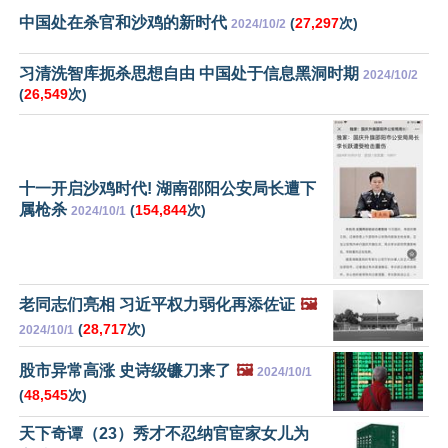
中国处在杀官和沙鸡的新时代
(
27,297
次)
2024/10/2
习清洗智库扼杀思想自由 中国处于信息黑洞时期
2024/10/2
(
26,549
次)
十一开启沙鸡时代! 湖南邵阳公安局长遭下
属枪杀
(
154,844
次)
2024/10/1
老同志们亮相 习近平权力弱化再添佐证
🖼️
(
28,717
次)
2024/10/1
股市异常高涨 史诗级镰刀来了
🖼️
2024/10/1
(
48,545
次)
天下奇谭（23）秀才不忍纳官宦家女儿为