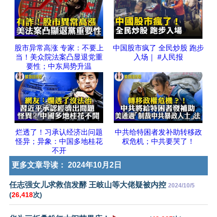
股市异常高涨 专家：不要上
中国股市疯了 全民炒股 跑步
当！美众院法案凸显退党重
入场｜ #人民报
要性；中东局势升温
烂透了！习承认经济出问题
中共给特困者发补助转移政
怪异；异象：中国多地桂花
权危机；中共要哭了！
不开
更多文章导读：
2024年10月2日
任志强女儿求救信发酵 王岐山等大佬疑被内控
2024/10/5
(
26,418
次)