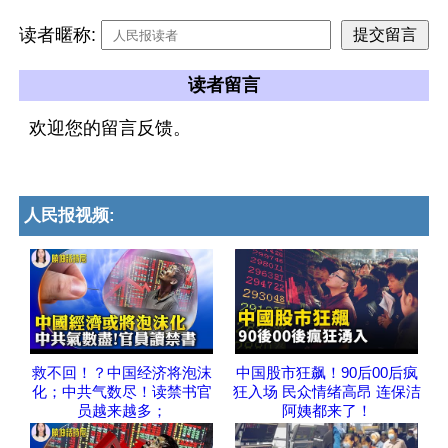
读者暱称:
读者留言
欢迎您的留言反馈。
人民报视频:
救不回！？中国经济将泡沫
中国股市狂飙！90后00后疯
化；中共气数尽！读禁书官
狂入场 民众情绪高昂 连保洁
员越来越多；
阿姨都来了！