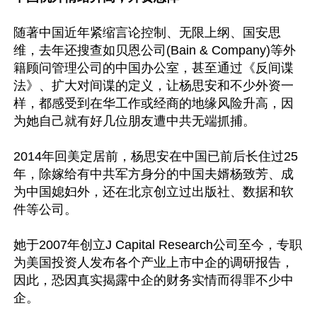
随著中国近年紧缩言论控制、无限上纲、国安思
维，去年还搜查如贝恩公司(Bain & Company)等外
籍顾问管理公司的中国办公室，甚至通过《反间谍
法》、扩大对间谍的定义，让杨思安和不少外资一
样，都感受到在华工作或经商的地缘风险升高，因
为她自己就有好几位朋友遭中共无端抓捕。

2014年回美定居前，杨思安在中国已前后长住过25
年，除嫁给有中共军方身分的中国夫婿杨致芳、成
为中国媳妇外，还在北京创立过出版社、数据和软
件等公司。

她于2007年创立J Capital Research公司至今，专职
为美国投资人发布各个产业上市中企的调研报告，
因此，恐因真实揭露中企的财务实情而得罪不少中
企。
