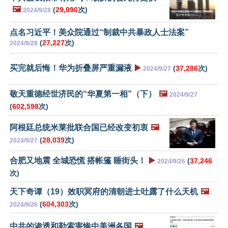
🖼️
(
29,090
次)
2024/9/28
点名习近平！美众院通过“制裁中共暴政人士法案”
(
27,227
次)
2024/9/28
买完就后悔！华为折叠屏严重漏液
▶️
(
37,286
次)
2024/9/27
敬天重德经世济民的“华夏第一相”（下）
🖼️
2024/9/27
(
602,598
次)
阿根廷总统米莱批联合国已经改变初衷
🖼️
(
28,039
次)
2024/9/27
合肥又地震 全城恐慌 搭帐篷 睡街头！
▶️
(
37,246
2024/9/26
次)
天下奇谭（19）效职冥府的清朝进士吐露了什么天机
🖼️
(
604,303
次)
2024/9/26
中共的渗透和勒索害惨中美洲各国
🖼️