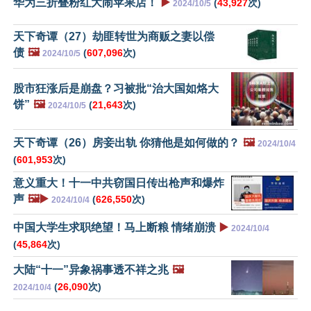
华为三折叠粉红大闹苹果店！
▶️
(
43,927
次)
2024/10/5
天下奇谭（27）劫匪转世为商贩之妻以偿
债
🖼️
(
607,096
次)
2024/10/5
股市狂涨后是崩盘？习被批“治大国如烙大
饼”
🖼️
(
21,643
次)
2024/10/5
天下奇谭（26）房妾出轨 你猜他是如何做的？
🖼️
2024/10/4
(
601,953
次)
意义重大！十一中共窃国日传出枪声和爆炸
声
🖼️▶️
(
626,550
次)
2024/10/4
中国大学生求职绝望！马上断粮 情绪崩溃
▶️
2024/10/4
(
45,864
次)
大陆“十一”异象祸事透不祥之兆
🖼️
(
26,090
次)
2024/10/4