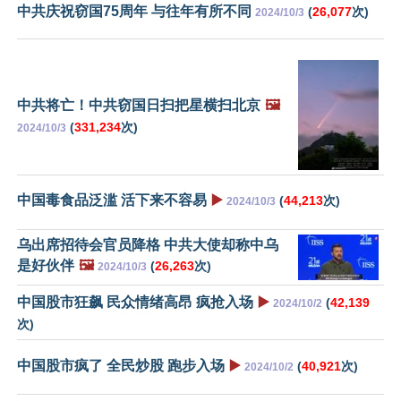
中共庆祝窃国75周年 与往年有所不同
(
26,077
次)
2024/10/3
中共将亡！中共窃国日扫把星横扫北京
🖼️
(
331,234
次)
2024/10/3
中国毒食品泛滥 活下来不容易
▶️
(
44,213
次)
2024/10/3
乌出席招待会官员降格 中共大使却称中乌
是好伙伴
🖼️
(
26,263
次)
2024/10/3
中国股市狂飙 民众情绪高昂 疯抢入场
▶️
(
42,139
2024/10/2
次)
中国股市疯了 全民炒股 跑步入场
▶️
(
40,921
次)
2024/10/2