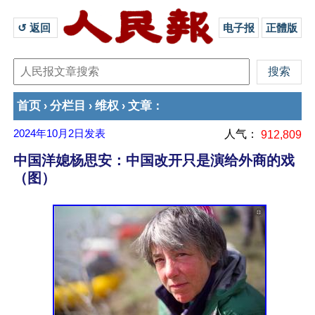
↺ 返回 
电子报
正體版
首页
分栏目
维权
文章
›
›
›
：
2024年10月2日
发表
人气：
912,809
中国洋媳杨思安：中国改开只是演给外商的戏
（图）