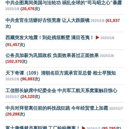
中共企图离间美国与法轮功 祸乱全球的“司马昭之心”暴露
(
20,476
次)
2025/1/8
中共贪官生活癖好古怪荒唐 让人大跌眼镜
(
61,937
2025/1/8
次)
西藏突发大地震！到处残垣断壁 满目苍夷！
▶️
2025/1/8
(
91,457
次)
公务员加薪为巩固政权 负面效果甚过正面效果
2025/1/8
(
102,370
次)
天下奇谭（109）清朝名臣方观承官至总督 相士早预知
(
96,883
次)
2025/1/8
工信部长缺席中纪委全会 中共军工航天系窝案触目惊心
(
24,120
次)
2025/1/7
中共对拜登离任前的科技战狂跳 今年经贸雪上加霜
2025/1/7
(
20,288
次)
富士康爆裁员离职潮 工厂纷纷撤离！
▶️
(
95,795
次)
2025/1/7