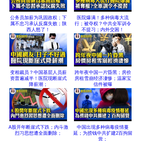
公务员加薪为巩固政权；下
医院爆满！多种病毒大流
属不忠习承认反腐失败；陕
行；被夺权？中共全军训令
西人怒了！
不提习；内外交困！
变相裁员？中国基层人员薪
跨年夜中国一片昏黑；房价
资普遍减半！医院现断崖式
房租雪崩经济凄惨；温家宝
降薪潮；
信件被曝
A股开年断崖式下跌；内斗激
中国出现多种病毒疫情蔓
烈习思想遭全面删除；
延；为捞钱中共扩建2百拘留
营；