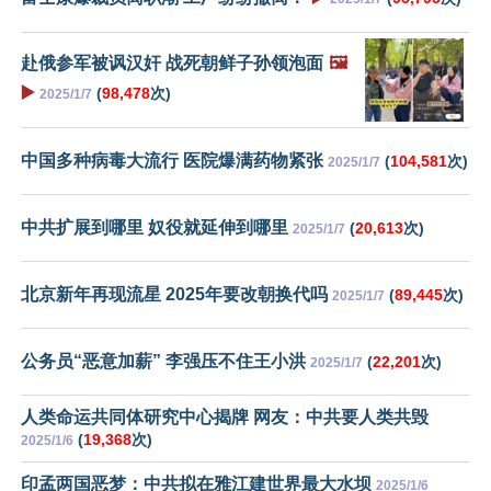
赴俄参军被讽汉奸 战死朝鲜子孙领泡面
🖼️
▶️
(
98,478
次)
2025/1/7
中国多种病毒大流行 医院爆满药物紧张
(
104,581
次)
2025/1/7
中共扩展到哪里 奴役就延伸到哪里
(
20,613
次)
2025/1/7
北京新年再现流星 2025年要改朝换代吗
(
89,445
次)
2025/1/7
公务员“恶意加薪” 李强压不住王小洪
(
22,201
次)
2025/1/7
人类命运共同体研究中心揭牌 网友：中共要人类共毁
(
19,368
次)
2025/1/6
印孟两国恶梦：中共拟在雅江建世界最大水坝
2025/1/6