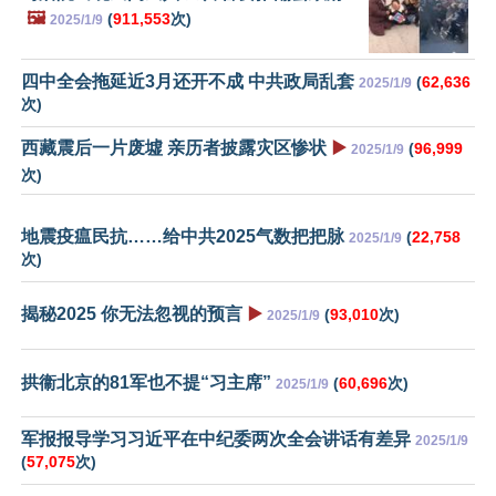
🖼️
(
911,553
次)
2025/1/9
四中全会拖延近3月还开不成 中共政局乱套
(
62,636
2025/1/9
次)
西藏震后一片废墟 亲历者披露灾区惨状
▶️
(
96,999
2025/1/9
次)
地震疫瘟民抗……给中共2025气数把把脉
(
22,758
2025/1/9
次)
揭秘2025 你无法忽视的预言
▶️
(
93,010
次)
2025/1/9
拱衞北京的81军也不提“习主席”
(
60,696
次)
2025/1/9
军报报导学习习近平在中纪委两次全会讲话有差异
2025/1/9
(
57,075
次)