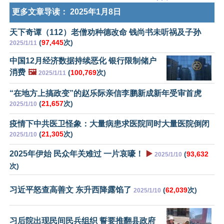
更多文章导读：
2025年1月8日
天下奇谭（112）老僧劝种德改命 钱尚书未听祸及子孙
(
97,445
次)
2025/1/11
中国12月经济数据持续恶化 银行限制储户
消费
🖼️
(
100,769
次)
2025/1/11
“在地方上搞政变”的赵乐际亲信李鹏新成新年受审首虎
(
21,657
次)
2025/1/10
疫情下中共医卫怪象：大量病患求医院同时大量医院倒闭
(
21,305
次)
2025/1/10
2025年伊始 民众年关难过 一片哀嚎！
▶️
(
93,632
2025/1/10
次)
习近平怒查高善文 东升西降露馅了
(
62,039
次)
2025/1/10
习后院出现民间民兵组织 誓要推翻县政府