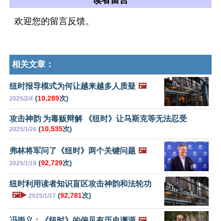
读者留言
欢迎您的留言反馈。
相关文章：
纽时报导模式为何让越来越多人质疑
🖼️
(
10,289
次)
2025/2/4
攻击神韵 为毒贩辩解 《纽时》让马斯克等无法忍受
(
10,535
次)
2025/1/26
弗林将军问了《纽时》两个关键问题
🖼️
(
92,729
次)
2025/1/19
纽时利用读者知识盲区攻击神韵和法轮功
🖼️▶️
(
92,781
次)
2025/1/17
冯崇义：《纽时》的偏见有历史渊源
🖼️