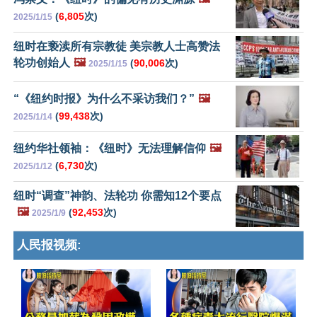
(
6,805
次)
2025/1/15
纽时在亵渎所有宗教徒 美宗教人士高赞法
轮功创始人
🖼️
(
90,006
次)
2025/1/15
“《纽约时报》为什么不采访我们？”
🖼️
(
99,438
次)
2025/1/14
纽约华社领袖：《纽时》无法理解信仰
🖼️
(
6,730
次)
2025/1/12
纽时“调查”神韵、法轮功 你需知12个要点
🖼️
(
92,453
次)
2025/1/9
人民报视频: