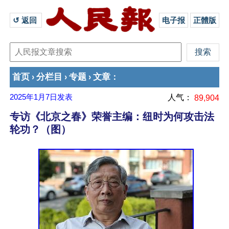
↺ 返回 
电子报
正體版
首页
分栏目
专题
文章
›
›
›
：
2025年1月7日
发表
人气：
89,904
专访《北京之春》荣誉主编：纽时为何攻击法
轮功？（图）