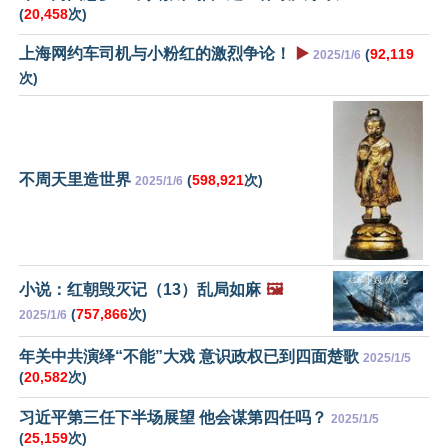
(
20,458
次)
上海网约车司机与小粉红的激烈争论！
▶️
(
92,119
2025/1/6
次)
不周天里造世界
(
598,921
次)
2025/1/6
小说：红朝毁灭记（13）乱局如麻
🖼️
(
757,866
次)
2025/1/6
年关中共演绎“不能”大戏 意识政权已到四面楚歌
2025/1/5
(
20,582
次)
习近平第三任下半场展望 他会谋第四任吗？
2025/1/5
(
25,159
次)