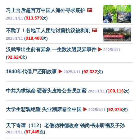
习上台后超百万中国人海外寻求庇护
🖼️
(
913,579
次)
2025/1/11
不跪了！各地工人团结讨薪抗议被剥削
🖼️
(
918,408
次)
2025/1/11
汉武帝出生前有异象 一生数次遇灵异事件
▶️
2025/1/11
(
92,624
次)
1940年代借尸还阳故事
▶️
(
92,332
次)
2025/1/11
中共为求续命 硬著头皮给公务员加薪
(
100,116
次)
2025/1/11
大学生悲观绝望 失业潮席卷全中国
▶️
(
92,075
次)
2025/1/11
天下奇谭（112）老僧劝种德改命 钱尚书未听祸及子孙
(
97,445
次)
2025/1/11