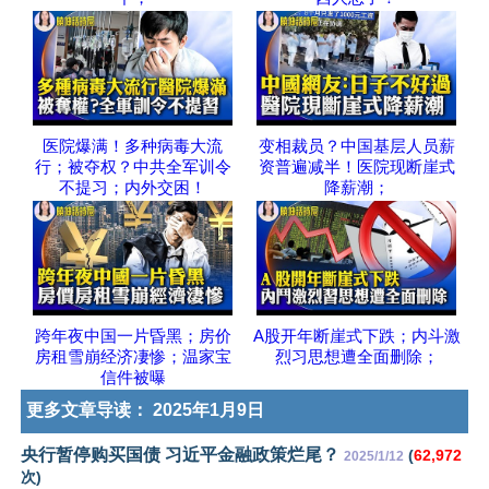
医院爆满！多种病毒大流
变相裁员？中国基层人员薪
行；被夺权？中共全军训令
资普遍减半！医院现断崖式
不提习；内外交困！
降薪潮；
跨年夜中国一片昏黑；房价
A股开年断崖式下跌；内斗激
房租雪崩经济凄惨；温家宝
烈习思想遭全面删除；
信件被曝
更多文章导读：
2025年1月9日
央行暂停购买国债 习近平金融政策烂尾？
(
62,972
2025/1/12
次)