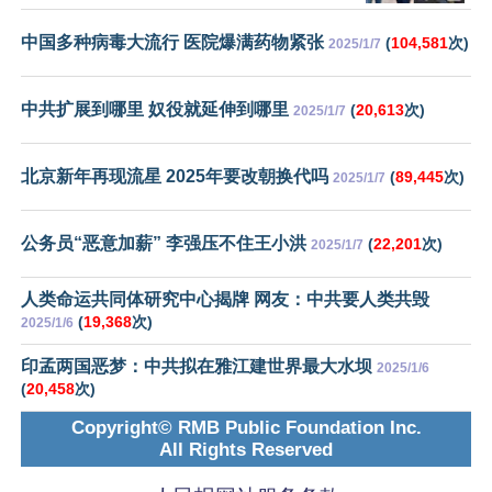
中国多种病毒大流行 医院爆满药物紧张
(
104,581
次)
2025/1/7
中共扩展到哪里 奴役就延伸到哪里
(
20,613
次)
2025/1/7
北京新年再现流星 2025年要改朝换代吗
(
89,445
次)
2025/1/7
公务员“恶意加薪” 李强压不住王小洪
(
22,201
次)
2025/1/7
人类命运共同体研究中心揭牌 网友：中共要人类共毁
(
19,368
次)
2025/1/6
印孟两国恶梦：中共拟在雅江建世界最大水坝
2025/1/6
(
20,458
次)
Copyright© RMB Public Foundation Inc.
All Rights Reserved