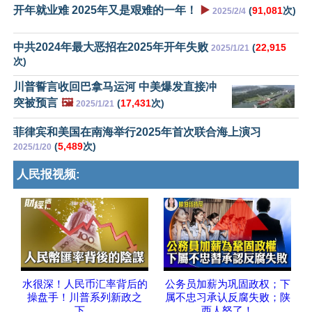
开年就业难 2025年又是艰难的一年！
▶️
(
91,081
次)
2025/2/4
中共2024年最大恶招在2025年开年失败
(
22,915
2025/1/21
次)
川普誓言收回巴拿马运河 中美爆发直接冲
突被预言
🖼️
(
17,431
次)
2025/1/21
菲律宾和美国在南海举行2025年首次联合海上演习
(
5,489
次)
2025/1/20
人民报视频:
水很深！人民币汇率背后的
公务员加薪为巩固政权；下
操盘手！川普系列新政之
属不忠习承认反腐失败；陕
下，
西人怒了！