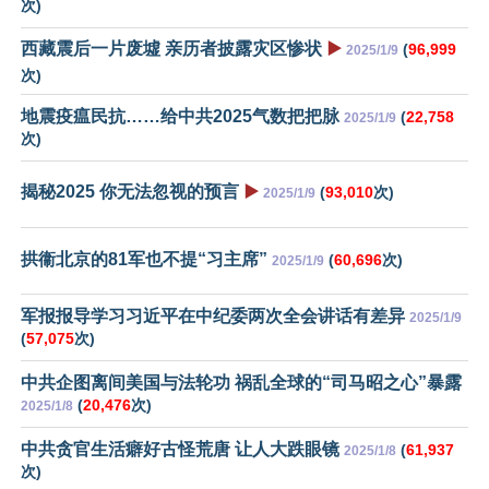
次)
西藏震后一片废墟 亲历者披露灾区惨状
▶️
(
96,999
2025/1/9
次)
地震疫瘟民抗……给中共2025气数把把脉
(
22,758
2025/1/9
次)
揭秘2025 你无法忽视的预言
▶️
(
93,010
次)
2025/1/9
拱衞北京的81军也不提“习主席”
(
60,696
次)
2025/1/9
军报报导学习习近平在中纪委两次全会讲话有差异
2025/1/9
(
57,075
次)
中共企图离间美国与法轮功 祸乱全球的“司马昭之心”暴露
(
20,476
次)
2025/1/8
中共贪官生活癖好古怪荒唐 让人大跌眼镜
(
61,937
2025/1/8
次)