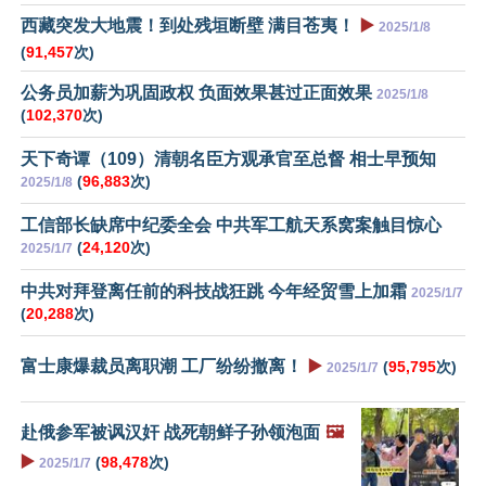
西藏突发大地震！到处残垣断壁 满目苍夷！
▶️
2025/1/8
(
91,457
次)
公务员加薪为巩固政权 负面效果甚过正面效果
2025/1/8
(
102,370
次)
天下奇谭（109）清朝名臣方观承官至总督 相士早预知
(
96,883
次)
2025/1/8
工信部长缺席中纪委全会 中共军工航天系窝案触目惊心
(
24,120
次)
2025/1/7
中共对拜登离任前的科技战狂跳 今年经贸雪上加霜
2025/1/7
(
20,288
次)
富士康爆裁员离职潮 工厂纷纷撤离！
▶️
(
95,795
次)
2025/1/7
赴俄参军被讽汉奸 战死朝鲜子孙领泡面
🖼️
▶️
(
98,478
次)
2025/1/7