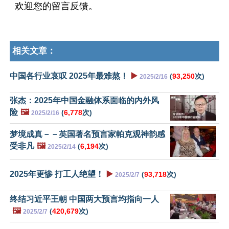
欢迎您的留言反馈。
相关文章：
中国各行业哀叹 2025年最难熬！
▶️
(
93,250
次)
2025/2/16
张杰：2025年中国金融体系面临的内外风
险
🖼️
(
6,778
次)
2025/2/16
梦境成真－－英国著名预言家帕克观神韵感
受非凡
🖼️
(
6,194
次)
2025/2/14
2025年更惨 打工人绝望！
▶️
(
93,718
次)
2025/2/7
终结习近平王朝 中国两大预言均指向一人
🖼️
(
420,679
次)
2025/2/7