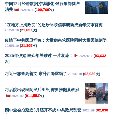
中国12月经济数据持续恶化 银行限制储户
消费
🖼️
(
100,769
次)
2025/1/11
“在地方上搞政变”的赵乐际亲信李鹏新成新年受审首虎
(
21,657
次)
2025/1/10
疫情下中共医卫怪象：大量病患求医院同时大量医院倒闭
(
21,305
次)
2025/1/10
2025年伊始 民众年关难过 一片哀嚎！
▶️
(
93,632
2025/1/10
次)
习近平怒查高善文 东升西降露馅了
(
62,039
次)
2025/1/10
习后院出现民间民兵组织 誓要推翻县政府
🖼️
(
911,553
次)
2025/1/9
四中全会拖延近3月还开不成 中共政局乱套
(
62,636
2025/1/9