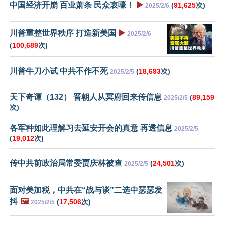
中国经济开崩 百业萧条 民众哀嚎！
▶️
(
91,625
次)
2025/2/6
川普重整世界秩序 打造新美国
▶️
2025/2/6
(
100,689
次)
川普牛刀小试 中共不作不死
(
18,693
次)
2025/2/5
天下奇谭（132） 晋朝人从冥府回来传信息
(
89,159
2025/2/5
次)
各军种如此理解习去延安开会的真意 再透信息
2025/2/5
(
19,012
次)
传中共前政治局常委贾庆林被查
(
24,501
次)
2025/2/5
面对美加税，中共在“战与谈”二选中瑟瑟发
抖
🖼️
(
17,506
次)
2025/2/5