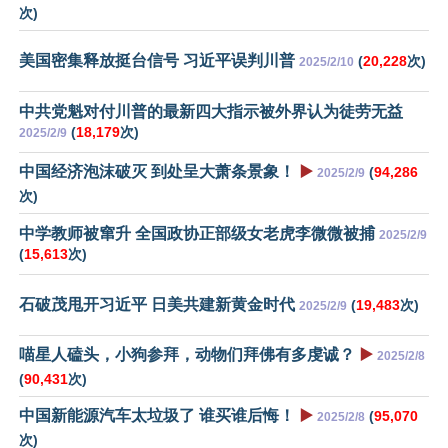
次)
美国密集释放挺台信号 习近平误判川普
(
20,228
次)
2025/2/10
中共党魁对付川普的最新四大指示被外界认为徒劳无益
(
18,179
次)
2025/2/9
中国经济泡沫破灭 到处呈大萧条景象！
▶️
(
94,286
2025/2/9
次)
中学教师被窜升 全国政协正部级女老虎李微微被捕
2025/2/9
(
15,613
次)
石破茂甩开习近平 日美共建新黄金时代
(
19,483
次)
2025/2/9
喵星人磕头，小狗参拜，动物们拜佛有多虔诚？
▶️
2025/2/8
(
90,431
次)
中国新能源汽车太垃圾了 谁买谁后悔！
▶️
(
95,070
2025/2/8
次)