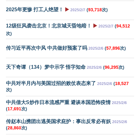
2025年更惨 打工人绝望！
▶️
(
93,718
次)
2025/2/7
12级狂风袭击北京！北京城天昏地暗！
▶️
(
94,512
2025/2/7
次)
传习近平再次中风 中共做好预案了吗
(
57,896
次)
2025/2/6
天下奇谭（134）梦中示字 悟字知命
(
96,295
次)
2025/2/6
中共对半月内与美国过招的败仗表态来了
(
18,527
2025/2/6
次)
中共借大S炒作日本流感严重 避谈本国恐怖疫情
2025/2/6
(
17,691
次)
传赵本山携团出逃美国求庇护：事出反常必有妖
2025/2/6
(
28,860
次)