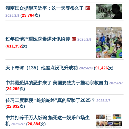
湖南民众提醒习近平：这一天等很久了
🖼️
(
23,764
次)
2025/2/8
过年疫情严重医院爆满死讯纷传
🖼️
2025/2/8
(
611,392
次)
天下奇谭（135）他差点没飞升成功
(
91,426
次)
2025/2/8
中共最恐惧的恶梦来了 美国要致力于推动宗教自由
2025/2/7
(
24,299
次)
传习二度脑梗 “蛇始蛇终”真的应验于2025？
2025/2/7
(
22,832
次)
中共打碎千万人饭碗 掐死这一娱乐市场生
机
(
20,884
次)
2025/2/7