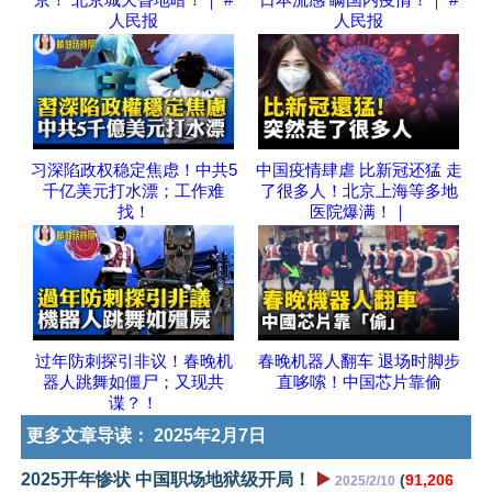
人民报
人民报
习深陷政权稳定焦虑！中共5
中国疫情肆虐 比新冠还猛 走
千亿美元打水漂；工作难
了很多人！北京上海等多地
找！
医院爆满！｜
过年防刺探引非议！春晚机
春晚机器人翻车 退场时脚步
器人跳舞如僵尸；又现共
直哆嗦！中国芯片靠偷
谍？！
更多文章导读：
2025年2月7日
2025开年惨状 中国职场地狱级开局！
▶️
(
91,206
2025/2/10