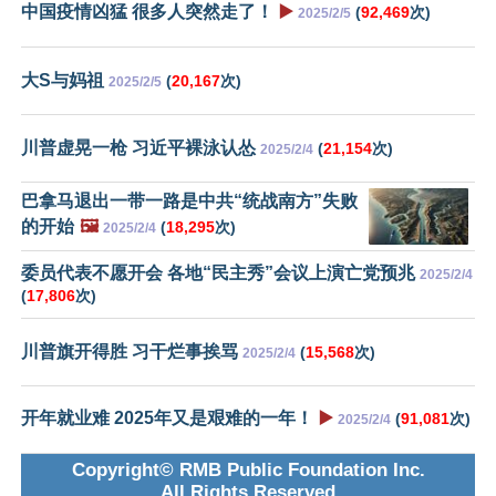
中国疫情凶猛 很多人突然走了！
▶️
(
92,469
次)
2025/2/5
大S与妈祖
(
20,167
次)
2025/2/5
川普虚晃一枪 习近平裸泳认怂
(
21,154
次)
2025/2/4
巴拿马退出一带一路是中共“统战南方”失败
的开始
🖼️
(
18,295
次)
2025/2/4
委员代表不愿开会 各地“民主秀”会议上演亡党预兆
2025/2/4
(
17,806
次)
川普旗开得胜 习干烂事挨骂
(
15,568
次)
2025/2/4
开年就业难 2025年又是艰难的一年！
▶️
(
91,081
次)
2025/2/4
Copyright© RMB Public Foundation Inc.
All Rights Reserved