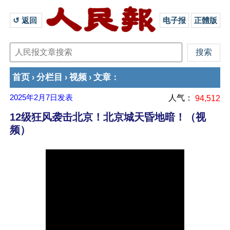
↺ 返回 
电子报
正體版
首页
分栏目
视频
文章
›
›
›
：
2025年2月7日
发表
人气：
94,512
12级狂风袭击北京！北京城天昏地暗！（视
频）