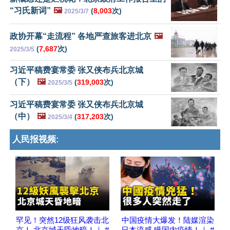
“习氏新词”
🖼️
(
8,003
次)
2025/3/7
政协开幕“走流程” 各地严查旅客进北京
🖼️
(
7,687
次)
2025/3/5
习近平稿费宴常委 张又侠布兵北京城
（下）
🖼️
(
319,003
次)
2025/3/5
习近平稿费宴常委 张又侠布兵北京城
（中）
🖼️
(
317,203
次)
2025/3/4
人民报视频:
罕见！突然12级狂风袭击北
中国疫情大爆发！陆媒渲染
京！ 北京城天昏地暗！｜ #
日本流感 瞒国内疫情！｜ #