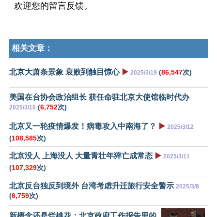
欢迎您的留言反馈。
相关文章：
北京大萧条景象 衰败到触目惊心
▶️
(
86,547
次)
2025/3/19
美国在台协会政治组长 获任命驻北京大使馆临时代办
(
6,752
次)
2025/3/16
北京又一轮疫情爆发！病毒攻入中南海了？
▶️
2025/3/12
(
108,585
次)
北京没人 上海没人 大量青壮年猝亡成常态
▶️
2025/3/11
(
107,329
次)
北京反台独反到境外 台湾考虑升迁旅行安全警示
2025/3/8
(
6,759
次)
新概念还是烂桃花：北京政府工作报告里的