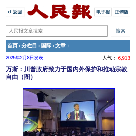
↺ 返回 
电子报
正體版
首页
分栏目
国际
文章
›
›
›
：
2025年2月8日
发表
人气：
6,913
万斯：川普政府致力于国内外保护和推动宗教
自由（图）