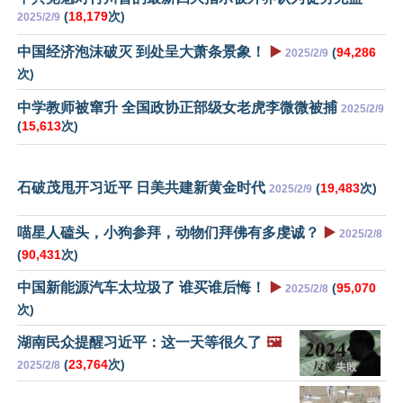
(
18,179
次)
2025/2/9
中国经济泡沫破灭 到处呈大萧条景象！
▶️
(
94,286
2025/2/9
次)
中学教师被窜升 全国政协正部级女老虎李微微被捕
2025/2/9
(
15,613
次)
石破茂甩开习近平 日美共建新黄金时代
(
19,483
次)
2025/2/9
喵星人磕头，小狗参拜，动物们拜佛有多虔诚？
▶️
2025/2/8
(
90,431
次)
中国新能源汽车太垃圾了 谁买谁后悔！
▶️
(
95,070
2025/2/8
次)
湖南民众提醒习近平：这一天等很久了
🖼️
(
23,764
次)
2025/2/8