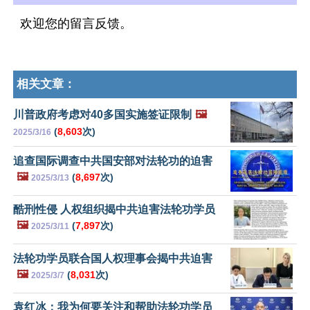
欢迎您的留言反馈。
相关文章：
川普政府考虑对40多国实施签证限制
🖼️
(
8,603
次)
2025/3/16
追查国际调查中共国安部对法轮功的迫害
🖼️
(
8,697
次)
2025/3/13
酷刑性侵 人权组织揭中共迫害法轮功学员
🖼️
(
7,897
次)
2025/3/11
法轮功学员联合国人权理事会揭中共迫害
🖼️
(
8,031
次)
2025/3/7
袁红冰：我为何要关注和帮助法轮功学员