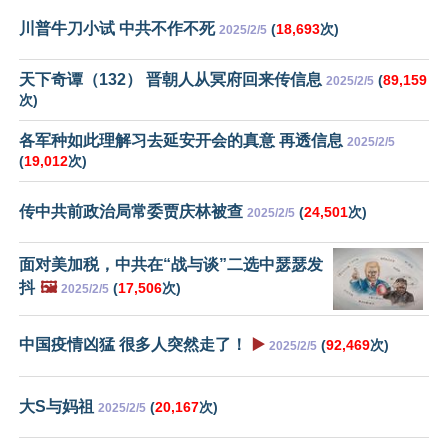
川普牛刀小试 中共不作不死
(
18,693
次)
2025/2/5
天下奇谭（132） 晋朝人从冥府回来传信息
(
89,159
2025/2/5
次)
各军种如此理解习去延安开会的真意 再透信息
2025/2/5
(
19,012
次)
传中共前政治局常委贾庆林被查
(
24,501
次)
2025/2/5
面对美加税，中共在“战与谈”二选中瑟瑟发
抖
🖼️
(
17,506
次)
2025/2/5
中国疫情凶猛 很多人突然走了！
▶️
(
92,469
次)
2025/2/5
大S与妈祖
(
20,167
次)
2025/2/5