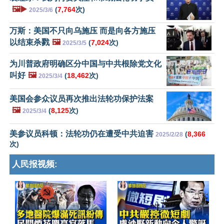
🖼️▶️
(
7,764
次)
2025/3/6
万斯：美国不只向乌施压 而是向各方施压
以结束杀戮
🖼️
(
7,024
次)
2025/3/5
为川普政府明确区分中国与中共根除党文化
叫好
🖼️
(
18,462
次)
2025/3/4
美国会参众议员再次推出法轮功保护法案
🖼️
(
8,125
次)
2025/3/4
美参议员科顿：法轮功仍在遭受中共迫害
(
8,366
2025/2/28
次)
人民报视频: