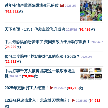
过年疫情严重医院爆满死讯纷传
🖼️
2025/2/8
(
611,392
次)
天下奇谭（135）他差点没飞升成功
(
91,426
次)
2025/2/8
中共最恐惧的恶梦来了 美国要致力于推动宗教自由
2025/2/7
(
24,299
次)
传习二度脑梗 “蛇始蛇终”真的应验于2025？
2025/2/7
(
22,832
次)
中共打碎千万人饭碗 掐死这一娱乐市场生
机
(
20,884
次)
2025/2/7
2025年更惨 打工人绝望！
▶️
(
93,718
次)
2025/2/7
12级狂风袭击北京！北京城天昏地暗！
▶️
(
94,512
2025/2/7
次)