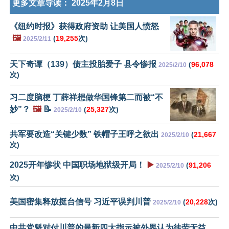
更多文章导读：
2025年2月8日
《纽约时报》获得政府资助 让美国人愤怒
🖼️
(
19,255
次)
2025/2/11
天下奇谭（139）债主投胎爱子 县令惨报
(
96,078
2025/2/10
次)
习二度脑梗 丁薛祥想做华国锋第二而被“不
妙”？
🖼️
📝
(
25,327
次)
2025/2/10
共军要改造“关键少数” 铁帽子王呼之欲出
(
21,667
2025/2/10
次)
2025开年惨状 中国职场地狱级开局！
▶️
(
91,206
2025/2/10
次)
美国密集释放挺台信号 习近平误判川普
(
20,228
次)
2025/2/10
中共党魁对付川普的最新四大指示被外界认为徒劳无益