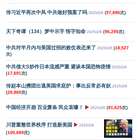
传习近平再次中风 中共做好预案了吗
(
57,896
次)
2025/2/6
天下奇谭（134）梦中示字 悟字知命
(
96,295
次)
2025/2/6
中共对半月内与美国过招的败仗表态来了
(
18,527
2025/2/6
次)
中共借大S炒作日本流感严重 避谈本国恐怖疫情
2025/2/6
(
17,691
次)
传赵本山携团出逃美国求庇护：事出反常必有妖
2025/2/6
(
28,860
次)
中国经济开崩 百业萧条 民众哀嚎！
▶️
(
91,625
次)
2025/2/6
川普重整世界秩序 打造新美国
▶️
2025/2/6
(
100,689
次)