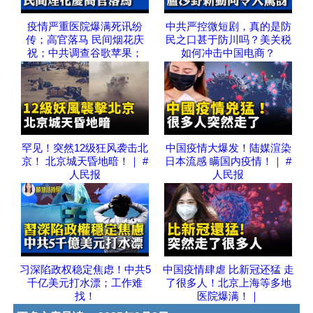
疫情严重医院爆满死讯纷
中共严控微短剧，真的是防
传；高官落马 民间烟花庆
民之口甚于防川吗？美关税
祝；中共调查谷歌苹果；
如何冲击中国电商？
罕见！突然12级狂风袭击北
中国疫情大爆发！陆媒渲染
京！ 北京城天昏地暗！｜ #
日本流感 瞒国内疫情！｜ #
人民报
人民报
习深陷政权稳定焦虑！中共5
中国疫情肆虐 比新冠还猛 走
千亿美元打水漂；工作难
了很多人！北京上海等多地
找！
医院爆满！｜