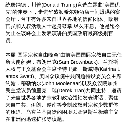
统唐纳德．川普(Donald Trump)竞选主题曲“美国优
先”的伴奏下，走进华盛顿希尔顿酒店一间爆满的宴
会厅，台下有许多来自世界各地的信仰团体、政府
官员和人权活动人士起身鼓掌,经久不息。他是迄今
为止在该峰会上发表演讲的美国政府最高级别官
员。

本届“国际宗教自由峰会”由前美国国际宗教自由无任
所大使萨姆．布朗巴克(Sam Brownback)、兰托斯
人权与正义基金会主席卡特里娜．斯威特(Katrina L
antos Swett)、美国众议院中共问题特设委员会主席
约翰．穆勒纳尔(John Moolenaar)以及众议院加州
民主党议员德里克．瑞(Derek Tran)共同主持，邀请
了来自世界各地的宗教和政治领袖发表讲话，聚焦
来自中共、伊朗、越南等专制政权对宗教少数群体
的压迫、乌克兰基督徒的困境以及伊斯兰极端主义
在非洲的迅速扩张等议题。
