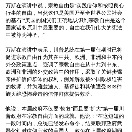
万斯在演讲中说，宗教自由是“实践信仰和按照良心
行事的自由，当然这也是美国乃至全世界公民社会
的基石”“美国的国父们正确地认识到宗教自由是这个
国家诸多原则中最重要的，自由在我们伟大的宪法
中被尊为神圣。”

万斯在演讲中表示，川普总统在第一届任期时已将
促进宗教自由作为其在中共、欧洲、非洲和中东的
外交政策重点，强调了宗教自由在从中共到中东、
欧洲和非洲的外交政策中的作用，采取了关键步骤
来保护信仰群体的权利，例如解救被外国政权迫害
的牧师，并为雅兹迪人、基督徒和其他遭受ISIS种
族灭绝恐怖袭击的信仰群体提供救济。

他说，本届政府不仅要“恢复”而且要“扩大”第一届川
普政府在宗教自由方面的成就。他说：“在这短短的
一段时间内，总统已经发布命令，结束联邦政府武
器化针对信仰宗教的美国人，赦免在上届政府期间