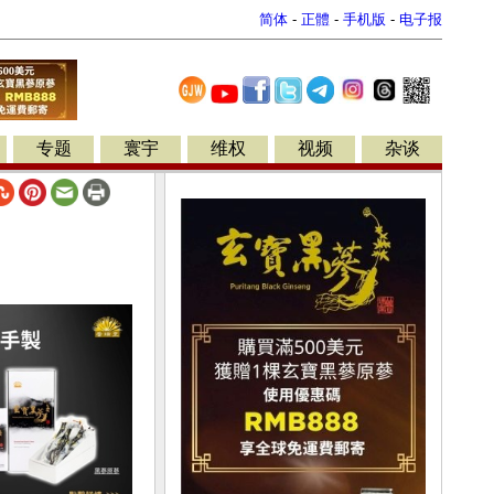
简体
-
正體
-
手机版
-
电子报
专题
寰宇
维权
视频
杂谈