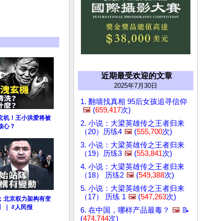
近期最受欢迎的文章
2025年7月30日
1. 翻墙找真相 95后女孩追寻信仰
🖼️
(
659,417
次)
玄机！王小洪爱将被
2. 小说：大梁英雄传之王者归来
核心？
（20）历练4
🖼️
(
555,700
次)
3. 小说：大梁英雄传之王者归来
（19）历练3
🖼️
(
553,841
次)
4. 小说：大梁英雄传之王者归来
（18） 历练2
🖼️
(
549,388
次)
5. 小说：大梁英雄传之王者归来
（17） 历练 1
🖼️
(
547,263
次)
；北京权力架构有变
】｜ #人民报
6. 在中国，哪样产品最毒？
🖼️
📝
(
474,744
次)