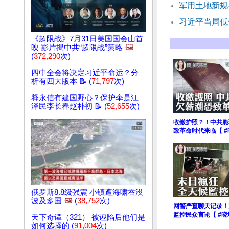
军用土地新规
习近平当局低
《超限战》7月31日美国国会山首
映 影片揭中共“超限战”策略
🖼️
(
372,290
次)
四中全会将决定习近平命运？分
析有四大版本 📝 (
71,797
次)
释永信有建国野心？保护伞是江
泽民李长春赵朴初 📝 (
52,655
次)
收缴护照？！中共脆
致革命时代来临【 #
俄罗斯8.8级强震 小镇遭海啸吞没
波及多国
🖼️
(
38,752
次)
网警严查聊天记录！
监控民众言论【 #晓
天下奇谭（321） 被诬陷后他们是
如何选择的 (
91,004
次)