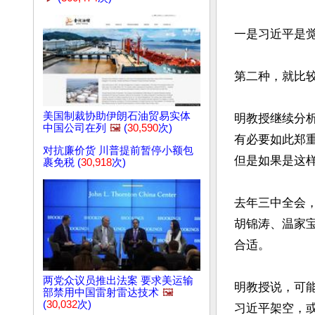
一是习近平是觉
第二种，就比较
美国制裁协助伊朗石油贸易实体
明教授继续分
中国公司在列
🖼️
(
30,590
次)
有必要如此郑
对抗廉价货 川普提前暂停小额包
但是如果是这
裹免税 (
30,918
次)
去年三中全会
胡锦涛、温家
合适。

两党众议员推出法案 要求美运输
明教授说，可
部禁用中国雷射雷达技术
🖼️
(
30,032
次)
习近平架空，或