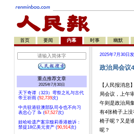
首页
要闻
内幕
时事
幽默
2025年7月30日
政治局会议
重点推荐文章
2025年7月30日
【人民报消息
天下奇谭（323）雩祭之礼与古代
局会议，上午审
帝王祈雨 (
92,739
次)
午则是政治局
中共驻港驻澳部队司令也不向习
有4张椅子上没
表忠心了 📝 (
67,527
次)
椅子呢？又是
娃哈哈遗产案宗馥莉香港败诉：
禁提18亿美元资产 (
90,914
次)
呢？
