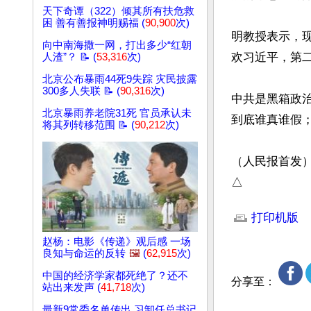
天下奇谭（322）倾其所有扶危救
困 善有善报神明赐福 (
90,900
次)
明教授表示，
向中南海撒一网，打出多少“红朝
欢习近平，第二
人渣”？ 📝 (
53,316
次)
北京公布暴雨44死9失踪 灾民披露
300多人失联 📝 (
90,316
次)
中共是黑箱政
北京暴雨养老院31死 官员承认未
到底谁真谁假；
将其列转移范围 📝 (
90,212
次)
（人民报首发）
△
文章网址: http://w
打印机版
赵杨：电影《传递》观后感 一场
良知与命运的反转
🖼️
(
62,915
次)
中国的经济学家都死绝了？还不
分享至：
站出来发声 (
41,718
次)
最新9常委名单传出 习卸任总书记