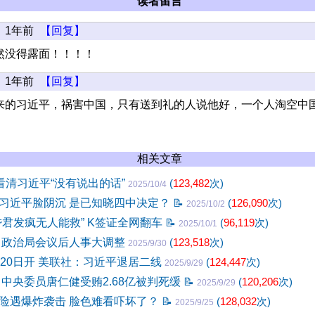
读者留言
1年前
【回复】
然没得露面！！！！
1年前
【回复】
来的习近平，祸害中国，只有送到礼的人说他好，一个人淘空中
相关文章
看清习近平“没有说出的话”
(
123,482
次)
2025/10/4
习近平脸阴沉 是已知晓四中决定？
📝
(
126,090
次)
2025/10/2
昏君发疯无人能救” K签证全网翻车
📝
(
96,119
次)
2025/10/1
 政治局会议后人事大调整
(
123,518
次)
2025/9/30
月20日开 美联社：习近平退居二线
(
124,447
次)
2025/9/29
 中央委员唐仁健受贿2.68亿被判死缓
📝
(
120,206
次)
2025/9/29
险遇爆炸袭击 脸色难看吓坏了？
📝
(
128,032
次)
2025/9/25