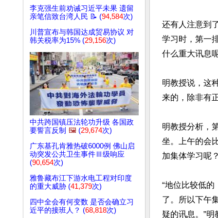
李克强生前劝诫习近平未果 遗留
亲笔信致台湾人民 📝 (
94,584
次)
还有人注意到了
川普宣布与韩国达成贸易协议 对
学习时，第一
韩关税率为15% (
29,156
次)
什么重大讯息呢
明教授说，这
来的，除非有正
中共跨国镇压法轮功升级 各国政
明教授分析，
要誓言反制
🖼️
(
29,674
次)
坐。上午的会
广东基孔肯雅热破6000例 佛山启
动突发公共卫生事件Ⅲ级响应
加集体学习呢？
(
90,654
次)
雅鲁藏布江下游水电工程对印度
“地位比较低
的重大威胁 (
41,379
次)
了。所以下午
四中全会有何变数 是否会确立习
近平的接班人？ (
68,818
次)
疑的讯息。”明