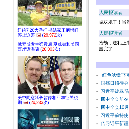
人民报读者
被双规了！当
纽约7.20大游行 书法家王炳增吁
人民报读者
停止迫害
🖼️
(
28,972
次)
抢劫，送礼上
俄罗斯发生强震后 夏威夷和美国
国完了
西岸遭海啸 (
28,903
次)
“红色滤镜”下
国殇日招待会
习近平被骂“
美中同意延长暂停相互加征关税
四中全会前夕
期
🖼️
(
29,233
次)
四中全会10
习近平前特使
传习近平新疆