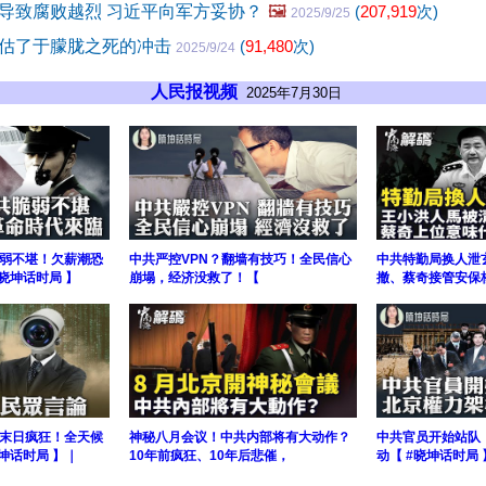
导致腐败越烈 习近平向军方妥协？
🖼️
(
207,919
次)
2025/9/25
估了于朦胧之死的冲击
(
91,480
次)
2025/9/24
人民报视频
2025年7月30日
弱不堪！欠薪潮恐
中共严控VPN？翻墙有技巧！全民信心
中共特勤局换人泄
晓坤话时局 】
崩塌，经济没救了！【
撤、蔡奇接管安保
末日疯狂！全天候
神秘八月会议！中共内部将有大动作？
中共官员开始站队
坤话时局 】｜
10年前疯狂、10年后悲催，
动【 #晓坤话时局 