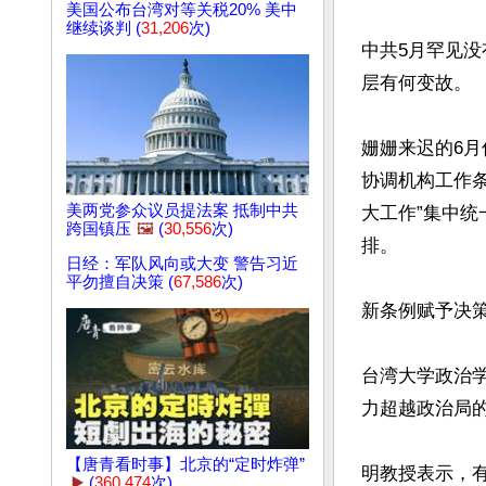
美国公布台湾对等关税20% 美中
继续谈判 (
31,206
次)
中共5月罕见
层有何变故。

姗姗来迟的6
协调机构工作
美两党参众议员提法案 抵制中共
大工作”集中统
跨国镇压
🖼️
(
30,556
次)
排。

日经：军队风向或大变 警告习近
平勿擅自决策 (
67,586
次)
新条例赋予决策
台湾大学政治
力超越政治局的
【唐青看时事】北京的“定时炸弹”
明教授表示，有
▶️
(
360,474
次)