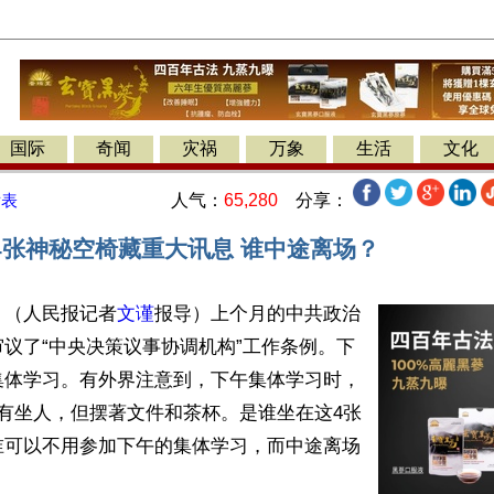
国际
奇闻
灾祸
万象
生活
文化
人气：
65,280
分享：
发表
4张神秘空椅藏重大讯息 谁中途离场？
】（人民报记者
文谨
报导）上个月的中共政治
议了“中央决策议事协调机构”工作条例。下
集体学习。有外界注意到，下午集体学习时，
有坐人，但摆著文件和茶杯。是谁坐在这4张
谁可以不用参加下午的集体学习，而中途离场