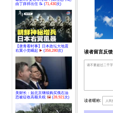
由丁薛祥出任 📝 (
71,430
次)
【唐青看时事】日本政坛大地震
右翼小党崛起
▶️
(
358,280
次)
读者留言反馈
美财长：如北京继续购买俄石油
恐被征收高额关税
🖼️
(
28,921
次)
读者暱称: