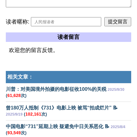
读者暱称:
读者留言
欢迎您的留言反馈。
相关文章：
川普：对美国境外拍摄的电影征收100%的关税
2025/9/30
(
61,628
次)
曾180万人抵制《731》电影上映 被骂“拍成烂片” 📝
(
102,161
次)
2025/9/19
中国电影“731”延期上映 疑避免中日关系恶化 📝
2025/8/4
(
93,549
次)