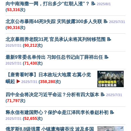
向中南海撒一网，打出多少“红朝人渣”？ 📝
2025/8/1
(
53,316
次)
北京公布暴雨44死9失踪 灾民披露300多人失联 📝
2025/7/31
(
90,316
次)
北京暴雨养老院31死 官员承认未将其列转移范围 📝
(
90,212
次)
2025/7/31
最新9常委名单传出 习卸任总书记由丁薛祥出任 📝
(
71,430
次)
2025/7/31
【唐青看时事】日本政坛大地震 右翼小党
崛起
▶️
(
358,280
次)
2025/7/31
四中全会将决定习近平命运？分析有四大版本 📝
2025/7/31
(
71,797
次)
释永信有建国野心？保护伞是江泽民李长春赵朴初 📝
(
52,655
次)
2025/7/31
俄罗斯8.8级强震 小镇遭海啸吞没 波及多国