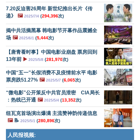
7.20反迫害26周年 新世纪推出长片《传
递》
🖼️
(
294,396
次)
2025/7/4
揭中共活摘黑幕 韩电影节开幕作品震撼全
场
🖼️
(
5,444
次)
2025/6/1
【唐青看时事】中国电影业崩盘 票房回到
13年前
▶️
(
281,970
次)
2025/5/8
中国“五一”长假消费不及疫情前水平 电影
票房跌51.27%
🖼️
(
6,065
次)
2025/5/7
“微电影”公开策反中共官员泄密 CIA局长
：热线已开通
🖼️
(
13,352
次)
2025/5/4
纽瓦克首场演出爆满 主流赞神韵传递信息
🖼️
📝
(
280,896
次)
2025/5/1
人民报视频: