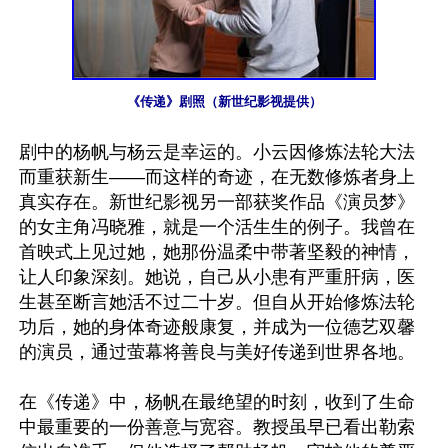
《传递》剧照（新世纪影视提供）
剧中的杨帆与杨云是幸运的。小云因修炼法轮大法
而重获新生——而这样的奇迹，在无数修炼者身上
真实存在。新世纪影视另一部获奖作品《演员梦》
的女主角冯晓雅，就是一个活生生的例子。我曾在
首映式上见过她，她那份温柔中带著坚毅的神情，
让人印象深刻。她说，自己从小患有严重肝病，医
生甚至断言她活不过二十岁。但自从开始修炼法轮
功后，她的身体奇迹般康复，并成为一位德艺双馨
的演员，通过萤幕将善良与美好传递到世界各地。

在《传递》中，杨帆在最绝望的时刻，收到了生命
中最重要的一份善意与宽容。教授虽早已看出勒索