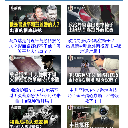
马兴瑞是习近平与彭丽媛的
政治局会议出现空椅子？！
人？彭丽媛都保不了他？习
出境禁令吓跑外商投资【 #晓
近平的人出事了？
坤话时局 】｜
收缴护照？！中共脆弱不
中共严控VPN？翻墙有技
堪！欠薪潮恐致革命时代来
巧！全民信心崩塌，经济没
临【 #晓坤话时局 】
救了！【