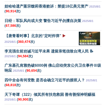
娃哈哈遗产案宗馥莉香港败诉：禁提18亿美元资产
2025/8/1
(
90,914
次)
日经：军队风向或大变 警告习近平勿擅自决策
2025/8/1
(
67,586
次)
【唐青看时事】北京的“定时炸弹”
▶️
(
360,474
次)
2025/8/1
李克强生前劝诫习近平未果 遗留亲笔信致台湾人民 📝
(
94,584
次)
2025/8/1
广东基孔肯雅热破6000例 佛山启动突发公共卫生事件Ⅲ级
响应
(
90,654
次)
2025/8/1
四中全会有何变数 是否会确立习近平的接班人？
2025/8/1
(
68,818
次)
天下奇谭（322）倾其所有扶危救困 善有善报神明赐福
(
90,900
次)
2025/8/1