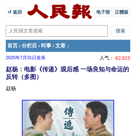
↺ 返回 
电子报
正體版
首页
分栏目
时事
文章
›
›
›
：
2025年7月31日
发表
人气：
62,915
赵杨：电影《传递》观后感 一场良知与命运的
反转（多图）
赵杨