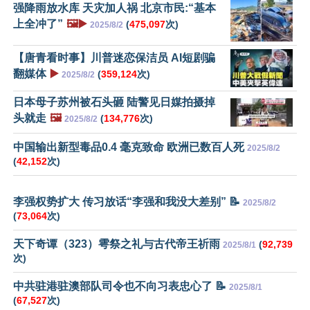
强降雨放水库 天灾加人祸 北京市民:“基本
上全冲了”
🖼️▶️
(
475,097
次)
2025/8/2
【唐青看时事】川普迷恋保洁员 AI短剧骗
翻媒体
▶️
(
359,124
次)
2025/8/2
日本母子苏州被石头砸 陆警见日媒拍摄掉
头就走
🖼️
(
134,776
次)
2025/8/2
中国输出新型毒品0.4 毫克致命 欧洲已数百人死
2025/8/2
(
42,152
次)
李强权势扩大 传习放话“李强和我没大差别” 📝
2025/8/2
(
73,064
次)
天下奇谭（323）雩祭之礼与古代帝王祈雨
(
92,739
2025/8/1
次)
中共驻港驻澳部队司令也不向习表忠心了 📝
2025/8/1
(
67,527
次)