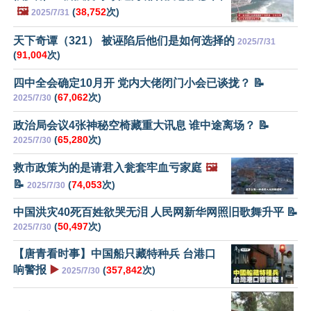
🖼️
(
38,752
次)
2025/7/31
天下奇谭（321） 被诬陷后他们是如何选择的
2025/7/31
(
91,004
次)
四中全会确定10月开 党内大佬闭门小会已谈拢？ 📝
(
67,062
次)
2025/7/30
政治局会议4张神秘空椅藏重大讯息 谁中途离场？ 📝
(
65,280
次)
2025/7/30
救市政策为的是请君入瓮套牢血亏家庭
🖼️
📝
(
74,053
次)
2025/7/30
中国洪灾40死百姓欲哭无泪 人民网新华网照旧歌舞升平 📝
(
50,497
次)
2025/7/30
【唐青看时事】中国船只藏特种兵 台港口
响警报
▶️
(
357,842
次)
2025/7/30