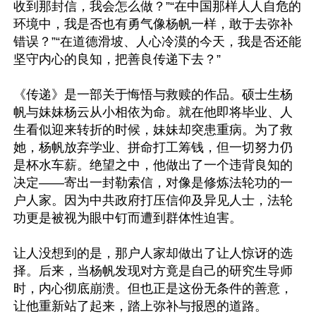
收到那封信，我会怎么做？”“在中国那样人人自危的
环境中，我是否也有勇气像杨帆一样，敢于去弥补
错误？”“在道德滑坡、人心冷漠的今天，我是否还能
坚守内心的良知，把善良传递下去？”

《传递》是一部关于悔悟与救赎的作品。硕士生杨
帆与妹妹杨云从小相依为命。就在他即将毕业、人
生看似迎来转折的时候，妹妹却突患重病。为了救
她，杨帆放弃学业、拼命打工筹钱，但一切努力仍
是杯水车薪。绝望之中，他做出了一个违背良知的
决定——寄出一封勒索信，对像是修炼法轮功的一
户人家。因为中共政府打压信仰及异见人士，法轮
功更是被视为眼中钉而遭到群体性迫害。

让人没想到的是，那户人家却做出了让人惊讶的选
择。后来，当杨帆发现对方竟是自己的研究生导师
时，内心彻底崩溃。但也正是这份无条件的善意，
让他重新站了起来，踏上弥补与报恩的道路。
