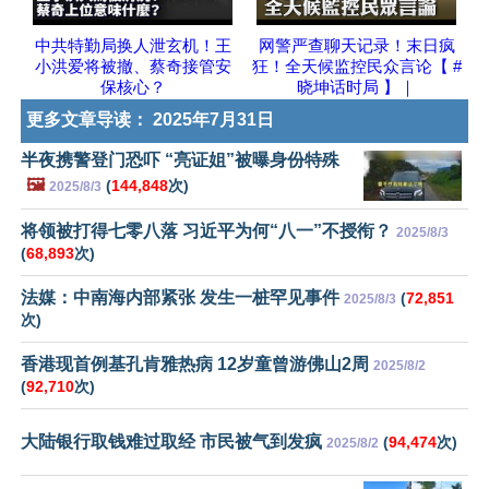
中共特勤局换人泄玄机！王
网警严查聊天记录！末日疯
小洪爱将被撤、蔡奇接管安
狂！全天候监控民众言论【 #
保核心？
晓坤话时局 】｜
更多文章导读：
2025年7月31日
半夜携警登门恐吓 “亮证姐”被曝身份特殊
🖼️
(
144,848
次)
2025/8/3
将领被打得七零八落 习近平为何“八一”不授衔？
2025/8/3
(
68,893
次)
法媒：中南海内部紧张 发生一桩罕见事件
(
72,851
2025/8/3
次)
香港现首例基孔肯雅热病 12岁童曾游佛山2周
2025/8/2
(
92,710
次)
大陆银行取钱难过取经 市民被气到发疯
(
94,474
次)
2025/8/2