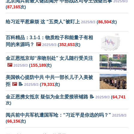
北京阅兵前最大谜团揭开 中部战区司令王强疑出事
2025/9/3
(
87,165
次)
给习近平惹麻烦 这 “五类人”被盯上
(
86,504
次)
2025/9/3
百科精品：3.1-1：物质粒子和能量子有相
同的来源吗？
🖼️
(
352,653
次)
2025/9/3
金正恩抵京却“亲吻别处” 女儿随行受关注
🖼️
(
155,189
次)
2025/9/3
美国铁心提防中共 中共一部长儿子入美被
拒
🖼️
📝
(
79,331
次)
2025/9/3
金正恩携女抵京 疑似为金主爱接班铺路 📝
(
64,741
2025/9/3
次)
阅兵前中共军机遭国军呛：“习近平是你选的吗？”
2025/9/3
(
66,156
次)