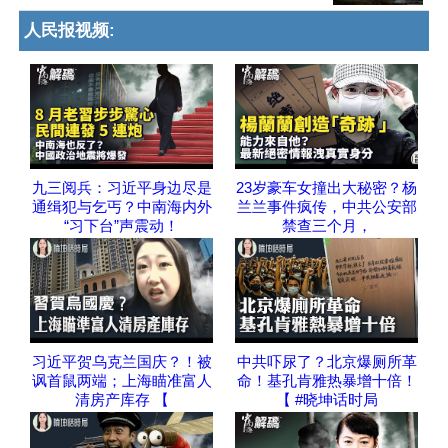
人民报视频:
九三阅兵：习近平身边尽是
23岁豪车女撞出大秘密？杨
通缉犯与乞丐？中南海内外
兰兰事件疯传，中共公安部
“习下台”声震动！
禁查三个月，
习近平贺乌克兰国庆？！被
中共吓尿了？北京爆厕所革
讽首鼠两端；上海瞄准富人
命！基孔肯雅热暴增十倍！
清房产库存 【
【 #晓坤话时局