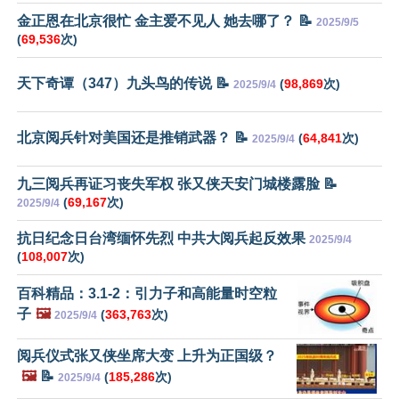
金正恩在北京很忙 金主爱不见人 她去哪了？ 📝
2025/9/5
(
69,536
次)
天下奇谭（347）九头鸟的传说 📝
(
98,869
次)
2025/9/4
北京阅兵针对美国还是推销武器？ 📝
(
64,841
次)
2025/9/4
九三阅兵再证习丧失军权 张又侠天安门城楼露脸 📝
(
69,167
次)
2025/9/4
抗日纪念日台湾缅怀先烈 中共大阅兵起反效果
2025/9/4
(
108,007
次)
百科精品：3.1-2：引力子和高能量时空粒
子
🖼️
(
363,763
次)
2025/9/4
阅兵仪式张又侠坐席大变 上升为正国级？
🖼️
📝
(
185,286
次)
2025/9/4