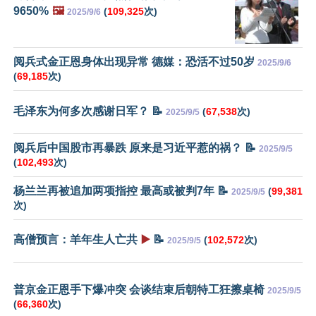
9650%
🖼️
(
109,325
次)
2025/9/6
阅兵式金正恩身体出现异常 德媒：恐活不过50岁
2025/9/6
(
69,185
次)
毛泽东为何多次感谢日军？ 📝
(
67,538
次)
2025/9/5
阅兵后中国股市再暴跌 原来是习近平惹的祸？ 📝
2025/9/5
(
102,493
次)
杨兰兰再被追加两项指控 最高或被判7年 📝
(
99,381
2025/9/5
次)
高僧预言：羊年生人亡共
▶️
📝
(
102,572
次)
2025/9/5
普京金正恩手下爆冲突 会谈结束后朝特工狂擦桌椅
2025/9/5
(
66,360
次)