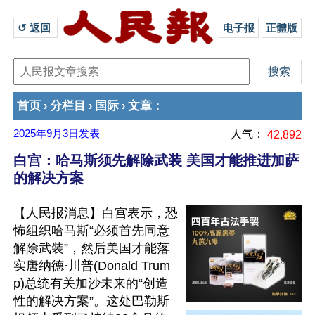
↺ 返回 
电子报
正體版
首页
分栏目
国际
文章
›
›
›
：
2025年9月3日
发表
人气：
42,892
白宫：哈马斯须先解除武装 美国才能推进加萨
的解决方案
【人民报消息】白宫表示，恐
怖组织哈马斯“必须首先同意
解除武装”，然后美国才能落
实唐纳德·川普(Donald Trum
p)总统有关加沙未来的“创造
性的解决方案”。这处巴勒斯