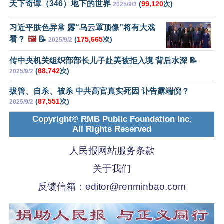
天下奇谭（346）地下的世界
(
99,120
次)
2025/9/3
习近平肤色异常 露“乌云罩顶像”将有大戏
看？
🖼️
📝
(
175,665
次)
2025/9/2
传中央机关组织部部长儿子赴美被拒入境 背后水深 📝
(
68,742
次)
2025/9/2
拔管、自杀、被杀 中共高官真实死因 讣告露端倪？
(
87,551
次)
2025/9/2
Copyright© RMB Public Foundation Inc.
All Rights Reserved
人民报网站服务条款
关于我们
反馈信箱：
editor@renminbao.com