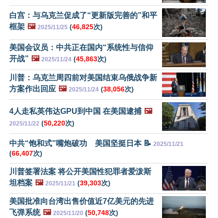
白宫：与乌克兰促成了“更新版完善的”和平
框架
🖼️
(
46,825
次)
2025/11/25
美国会议员：中共正在国内“系统性与信仰
开战”
🖼️
(
45,863
次)
2025/11/24
川普：乌克兰周四前对美国结束乌俄战争新
方案作出回应
🖼️
(
38,056
次)
2025/11/24
4人走私英伟达GPU到中国 在美国逮捕
🖼️
(
50,220
次)
2025/11/22
中共“饱和式”嘴炮破功 美国坚挺日本 📝
2025/11/21
(
66,407
次)
川普签署法案 将公开美国性犯罪者爱泼斯
坦档案
🖼️
(
39,303
次)
2025/11/21
美国批准向台湾出售价值近7亿美元的先进
飞弹系统
🖼️
(
50,748
次)
2025/11/20