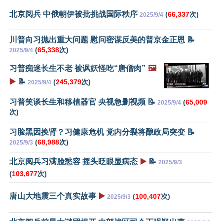
北京阅兵 中俄朝伊被批挑战国际秩序
(
66,337
次)
2025/9/4
川普向习抛出重大问题 慰问密谋反美的普京金正恩 📝
(
65,338
次)
2025/9/4
习普痴迷长生不老 被讽妖怪吃“唐僧肉”
🖼️
▶️
📝
(
245,379
次)
2025/9/4
习普笑谈长生和移植器官 央视急删视频 📝
(
65,009
2025/9/4
次)
习脸黑因换肾？习健康危机 党内分裂将酿政局突变 📝
(
68,988
次)
2025/9/3
北京阅兵习满脸愁容 摇头眨眼显病态
▶️
📝
2025/9/3
(
103,677
次)
唐山大地震三个真实故事
▶️
(
100,407
次)
2025/9/3