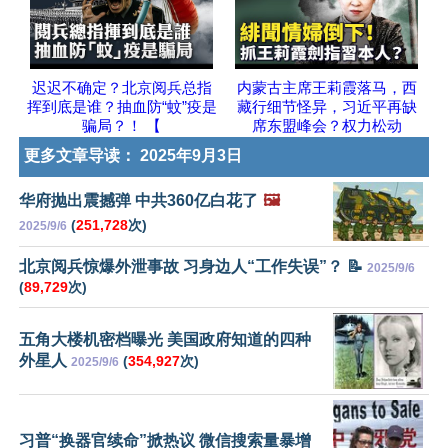
迟迟不确定？北京阅兵总指
内蒙古主席王莉霞落马，西
挥到底是谁？抽血防“蚊”疫是
藏行细节怪异，习近平再缺
骗局？！ 【
席东盟峰会？权力松动
更多文章导读：
2025年9月3日
华府抛出震撼弹 中共360亿白花了
🖼️
(
251,728
次)
2025/9/6
北京阅兵惊爆外泄事故 习身边人“工作失误”？ 📝
2025/9/6
(
89,729
次)
五角大楼机密档曝光 美国政府知道的四种
外星人
(
354,927
次)
2025/9/6
习普“换器官续命”掀热议 微信搜索量暴增