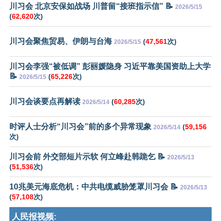
川习会 北京安保如战场 川普留“接班指示信” 📝
2026/5/15
(
62,620
次)
川习会聚焦贸易、伊朗与台海
(
47,561
次)
2026/5/15
川习会李强“被低调” 彭丽媛隐身 习近平靠美国资助上大学
📝
(
65,226
次)
2026/5/15
川习会谈要点再解读
(
60,285
次)
2026/5/14
时评人士分析“川习会”前的多个异常现象
(
59,156
2026/5/14
次)
川习会前 外交部短片示软 何立峰赴韩跪乞 📝
2026/5/13
(
51,536
次)
10兆美元海底危机：中共电缆威胁笼罩川习会 📝
2026/5/13
(
57,108
次)
人民报视频: