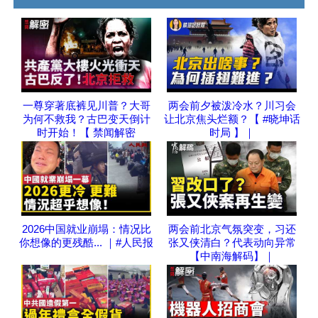
一尊穿著底裤见川普？大哥
两会前夕被泼冷水？川习会
为何不救我？古巴变天倒计
让北京焦头烂额？【 #晓坤话
时开始！【 禁闻解密
时局 】｜
2026中国就业崩塌：情况比
两会前北京气氛突变，习还
你想像的更残酷... ｜#人民报
张又侠清白？代表动向异常
【中南海解码】｜