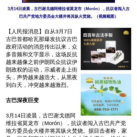
3月14日凌晨，古巴谢戈德阿维拉省莫龙市（Morón），抗议者闯入古
巴共产党地方委员会大楼并将其纵火焚烧。（视频截图）
【人民报消息】自从3月7日
古巴首都哈瓦那爆发抗议古巴
政府活动的消息传出以来，众
多音频和文字显示，这场反抗
越来越像之前伊朗民众抗议伊
朗政权的运动，示威者走上街
头，声势越来越浩大，从黑夜
到白天，冲突越来越激烈。

古巴深夜巨变
3月14日凌晨，古巴谢戈德阿
维拉省莫龙市（Morón），抗议者闯入古巴共产党
地方委员会大楼并将其纵火焚烧。据目击者称，家