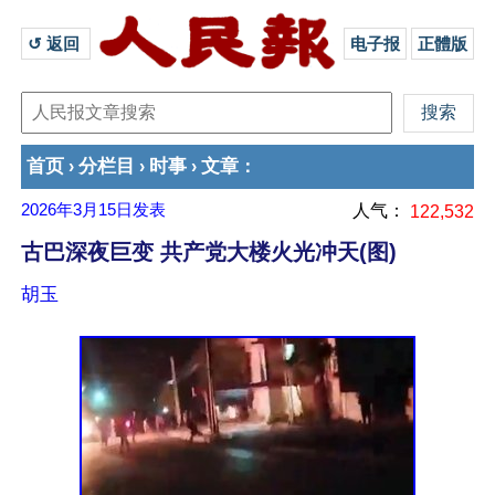
↺ 返回 
电子报
正體版
首页
分栏目
时事
文章
›
›
›
：
2026年3月15日
发表
人气：
122,532
古巴深夜巨变 共产党大楼火光冲天(图)
胡玉