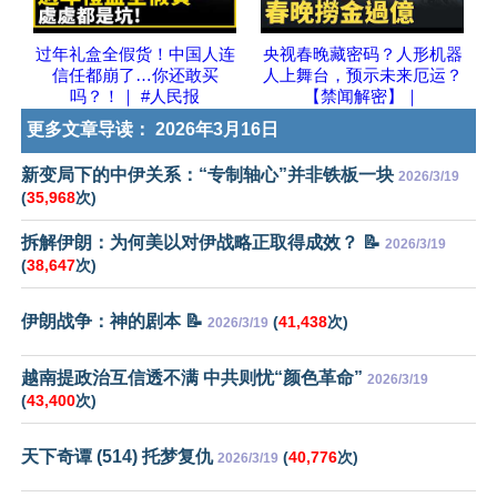
过年礼盒全假货！中国人连
央视春晚藏密码？人形机器
信任都崩了…你还敢买
人上舞台，预示未来厄运？
吗？！｜ #人民报
【禁闻解密】｜
更多文章导读：
2026年3月16日
新变局下的中伊关系：“专制轴心”并非铁板一块
2026/3/19
(
35,968
次)
拆解伊朗：为何美以对伊战略正取得成效？ 📝
2026/3/19
(
38,647
次)
伊朗战争：神的剧本 📝
(
41,438
次)
2026/3/19
越南提政治互信透不满 中共则忧“颜色革命”
2026/3/19
(
43,400
次)
天下奇谭 (514) 托梦复仇
(
40,776
次)
2026/3/19