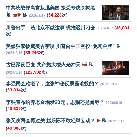
中共统战部高官叛逃美国 接受专访亲揭黑
幕
🖼️▶️
📝
(
54,228
次)
2026/3/17
川普出手：若北京不做这事 或推迟川习会
(
35,884
2026/3/17
次)
美媒独家披露美古密谈 川普向中国空投“免死金牌” 📝
(
39,246
次)
2026/3/16
古巴深夜巨变 共产党大楼火光冲天
🖼️
📝
(
122,532
次)
2026/3/16
李强两会难堪了，这张神秘反票是谁投的？
2026/3/16
(
53,834
次)
李强宣布给养老金增发20元，恩赐还是侮辱？
2026/3/16
(
40,639
次)
张又侠两会再过关 赵乐际不敢轻举妄动？
▶️
📝
2026/3/16
(
49,986
次)