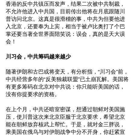
香港的反中共镇压而发声，结果二次被中共制裁，
不允许他进入中共国，目前传出他将在月底跟随川
普访问北京。这真是很滑稽的事，中共为但要他进
入北京，还要奉为上宾，相当于被卢比奥打了个巴
掌还要当著全世界面陪笑说：误会，真的是天大误
会！

川习会，中共筹码越来越少
随著伊朗和古巴或将变天，有分析指，“川习会”前，
中共经营多年的“反美独裁联盟”已土崩瓦解。美国将
有更多筹码在北京对中共说：你只能听美国的话，
没有你提要求的资格。

在上个月，中共还暗室密谋，想通过朝鲜对美国施
压，使川普这次来北京臣服于北京要求，希望北京
能在朝鲜放弃核武上帮忙。于是，就对金三胖说，
乘美国在俄乌与对伊朗战争中分不开身，你赶紧宣