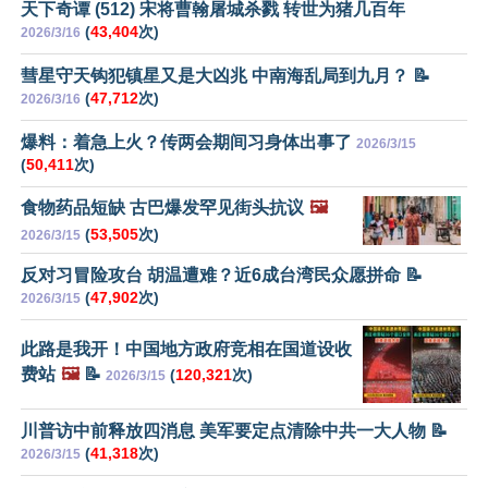
天下奇谭 (512) 宋将曹翰屠城杀戮 转世为猪几百年
(
43,404
次)
2026/3/16
彗星守天钩犯镇星又是大凶兆 中南海乱局到九月？ 📝
(
47,712
次)
2026/3/16
爆料：着急上火？传两会期间习身体出事了
2026/3/15
(
50,411
次)
食物药品短缺 古巴爆发罕见街头抗议
🖼️
(
53,505
次)
2026/3/15
反对习冒险攻台 胡温遭难？近6成台湾民众愿拼命 📝
(
47,902
次)
2026/3/15
此路是我开！中国地方政府竞相在国道设收
费站
🖼️
📝
(
120,321
次)
2026/3/15
川普访中前释放四消息 美军要定点清除中共一大人物 📝
(
41,318
次)
2026/3/15