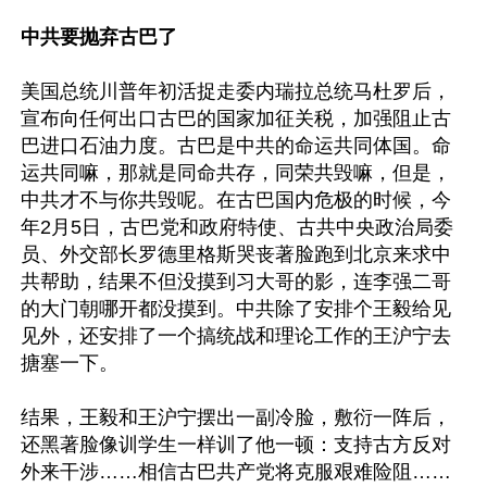
中共要抛弃古巴了
美国总统川普年初活捉走委内瑞拉总统马杜罗后，
宣布向任何出口古巴的国家加征关税，加强阻止古
巴进口石油力度。古巴是中共的命运共同体国。命
运共同嘛，那就是同命共存，同荣共毁嘛，但是，
中共才不与你共毁呢。在古巴国内危极的时候，今
年2月5日，古巴党和政府特使、古共中央政治局委
员、外交部长罗德里格斯哭丧著脸跑到北京来求中
共帮助，结果不但没摸到习大哥的影，连李强二哥
的大门朝哪开都没摸到。中共除了安排个王毅给见
见外，还安排了一个搞统战和理论工作的王沪宁去
搪塞一下。

结果，王毅和王沪宁摆出一副冷脸，敷衍一阵后，
还黑著脸像训学生一样训了他一顿：支持古方反对
外来干涉……相信古巴共产党将克服艰难险阻……