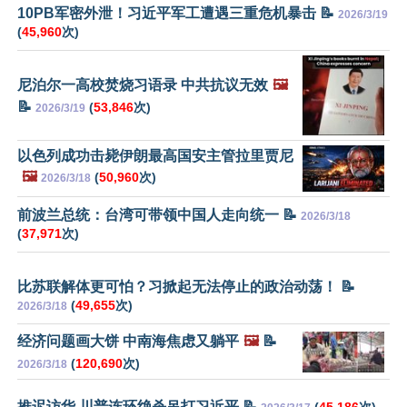
10PB军密外泄！习近平军工遭遇三重危机暴击 📝
2026/3/19
(
45,960
次)
尼泊尔一高校焚烧习语录 中共抗议无效
🖼️
📝
(
53,846
次)
2026/3/19
以色列成功击毙伊朗最高国安主管拉里贾尼
🖼️
(
50,960
次)
2026/3/18
前波兰总统：台湾可带领中国人走向统一 📝
2026/3/18
(
37,971
次)
比苏联解体更可怕？习掀起无法停止的政治动荡！ 📝
(
49,655
次)
2026/3/18
经济问题画大饼 中南海焦虑又躺平
🖼️
📝
(
120,690
次)
2026/3/18
推迟访华 川普连环绝杀吊打习近平 📝
(
45,186
次)