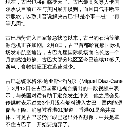
现在，古巴也将面临变天了。古巴最高领导人卡内
尔承认目前正在与美国展开谈判，而且口气不断表
示服软，以致川普说解决古巴“只是小事一桩”，“再
等几周”。

古巴局势进入国家紧急状态以来，古巴的石油等能
源危机正在加剧。2月8日，古巴首都哈瓦那国际机
场发布航空通告，古巴九座国际机场面临长达一个
月的燃油短缺。古巴大部分地区至今已连续10多天
断电，食物供应正在迅速减少。

古巴总统米格尔·迪亚斯-卡内尔（Miguel Diaz-Cane
l）3月13日在古巴国家电视台播出的一段视频中表
示，与美国对话有助于避免发生冲突。他之后会见
传媒时表示过去3个月没有燃料进入古巴，国内能源
储备下降。消息被香港01报道，香港01是亲共媒
体，可见古巴形势严峻已起出外界想像，中共是罩
不住古巴了，开始要抛弃了。
