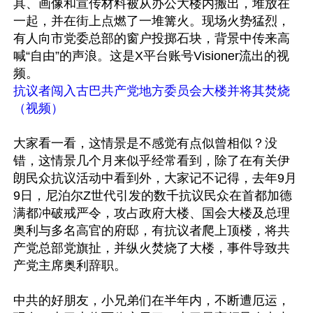
具、画像和宣传材料被从办公大楼内搬出，堆放在
一起，并在街上点燃了一堆篝火。现场火势猛烈，
有人向市党委总部的窗户投掷石块，背景中传来高
喊“自由”的声浪。这是X平台账号Visioner流出的视
抗议者闯入古巴共产党地方委员会大楼并将其焚烧
（视频）
大家看一看，这情景是不感觉有点似曾相似？没
错，这情景几个月来似乎经常看到，除了在有关伊
朗民众抗议活动中看到外，大家记不记得，去年9月
9日，尼泊尔Z世代引发的数千抗议民众在首都加德
满都冲破戒严令，攻占政府大楼、国会大楼及总理
奥利与多名高官的府邸，有抗议者爬上顶楼，将共
产党总部党旗扯，并纵火焚烧了大楼，事件导致共
产党主席奥利辞职。

中共的好朋友，小兄弟们在半年内，不断遭厄运，