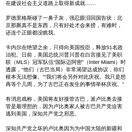
在建设社会主义道路上取得新成就……

罗德里格斯碰了一鼻子灰，强忍眼泪回国告状：北
京那厮真不是东西，只有好处才会来捞，有难时，
还连个正眼都没瞧我。

卡内尔在绝望之余，只得向美国投臣，释放51名政
治犯。日前，美国总统川普川普在白宫接见了美职
联（MLS）冠军队伍“国际迈阿密”（Inter Miami）时
透露，“他们（古巴当局）非常渴望达成协议，你们
根本无法想像。”“我们将会另外对此庆祝。我只是想
再等个几周，为了古巴正在发生的事情举杯庆祝。”

有消息戏称，美国将友好接管古巴，派卢比奥去接
管是最理想的，因为卢比奥家人被古巴共产党迫害
逃到美国，深知共产党之邪恶。

深知共产党之坏的卢比奥因为为中国大陆的新疆和