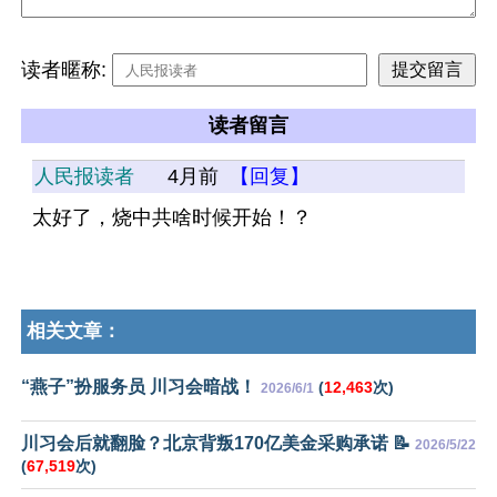
读者暱称:
读者留言
人民报读者
4月前
【回复】
太好了，烧中共啥时候开始！？
相关文章：
“燕子”扮服务员 川习会暗战！
(
12,463
次)
2026/6/1
川习会后就翻脸？北京背叛170亿美金采购承诺 📝
2026/5/22
(
67,519
次)