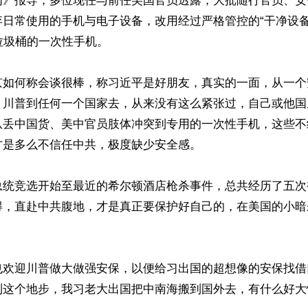
闻》报导，多位现任与前任美国官员透露，大批随行官员、安
弃日常使用的手机与电子设备，改用经过严格管控的“干净设备
垃圾桶的一次性手机。

京如何称会谈很棒，称习近平是好朋友，真实的一面，从一个
。川普到任何一个国家去，从来没有这么紧张过，自己或他国
从丢中国货、美中官员肢体冲突到专用的一次性手机，这些不
是多么不信任中共，极度缺少安全感。

总统竞选开始至最近的希尔顿酒店枪杀事件，总共经历了五次
得，直赴中共腹地，才是真正要保护好自己的，在美国的小暗
也欢迎川普做大做强安保，以便给习出国的超想像的安保找借
到这个地步，我习老大出国把中南海搬到国外去，有什么好大