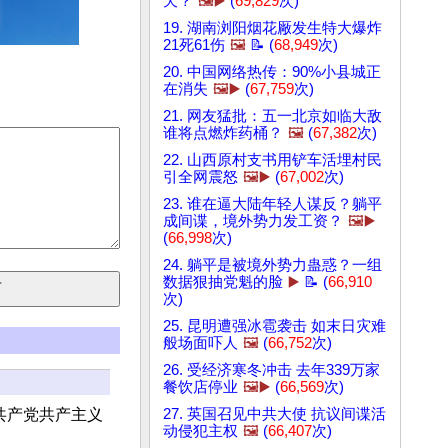
天？
🖼️▶️
(
69,829
次)
19. 湖南浏阳烟花厰发生特大爆炸
21死61伤
🖼️
📝 (
68,949
次)
20. 中国网络热传：90%小县城正
在消失
🖼️▶️
(
67,759
次)
21. 网友猛批：五一北京如临大敌
谁将点燃炸药桶？
🖼️
(
67,382
次)
22. 山西原村支书用铲车活埋村民
引全网震怒
🖼️▶️
(
67,002
次)
23. 谁在逼大陆年轻人谋反？躺平
成间谍，境外势力发工资？
🖼️▶️
(
66,998
次)
24. 躺平是被境外势力蛊惑？一组
数据狠抽党魁的脸
▶️
📝 (
66,910
次)
25. 昆明遭强冰雹袭击 如末日灾难
般场面吓人
🖼️
(
66,752
次)
26. 受经济寒冬冲击 去年339万家
餐饮店停业
🖼️▶️
(
66,569
次)
共产党共产主义
27. 英国召见中共大使 抗议间谍活
动侵犯主权
🖼️
(
66,407
次)