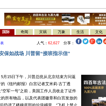
国际
奇闻
灾祸
万象
生活
文化
人气：
62,627
分享：
发表
安保如战场 川普留“接班指示信”
5月15日下午，川普总统从北京结束方问返
行的《纽约邮报》白宫记者艾米莉‧古丁透
“空军一号”之前，美国工作人员收走了证件
发的所有物品，以及代表团徽章和白宫发放的
然后扔进了楼梯底部的垃圾桶里。“飞机上禁止