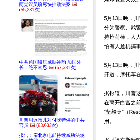
两党议员盼尽快推动法案
🖼️
(
55,231
次)
5月13日晚，
分为警察、武
持枪荷棒，人
怕有人趁机搞事
中共跨国镇压威胁神韵 加国外
5月13日晚，
长：绝不容忍
🖼️
(
57,381
次)
开道，摩托车
据报道，川普
在离开白宫之
“坚毅桌”（Re
川普用这招儿对付吃特供的中共
用。

官员
🖼️
(
83,633
次)
报告：亲北京电邮持续威胁法轮