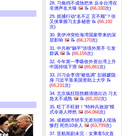
28. 习偷鸡不成蚀把米 反令台湾在
非洲声名大噪
🖼️
📝 (
66,330
次)
29. 抓捕行动“名不正 言不顺”？张
又侠掌握习太多秘密 📝 (
66,192
次)
30. 美伊冲突给海湾国家带来的深
层影响
🖼️
📝 (
66,170
次)
31. 中共称“躺平”涉境外黑手 引发
群讽
🖼️
📝 (
66,156
次)
32. 今年第一季吸收外资台湾上升
中国持续下滑
🖼️
(
65,861
次)
33. 川习会李强“被低调” 彭丽媛隐
身 习近平靠美国资助上大学 📝
(
65,231
次)
34. 北京疯狂阻扰赖清德出访 习太
急太不成熟
🖼️
📝 (
65,202
次)
35. 旺丁不旺财！“特种兵旅游”模
式令港人哗然
🖼️
(
64,068
次)
36. 成都闹市轿车无差别撞人现场
惨烈 死伤10余人
🖼️
(
63,799
次)
37. 亚航闹剧未完：女乘客5次直