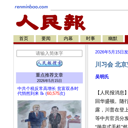
首页
要闻
内幕
时事
幽默
2026年5月15日
川习会 北京
重点推荐文章
吴明氏
2026年5月15日
中共个税反常高增长 贫富双杀时
【人民报消息】
代悄然到来 📝 (
60,575
次)
回华盛顿。随
露，川普在登上
等中共官员分
“抛弃式手机”