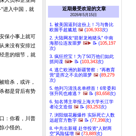
保人员和企业高
近期最受欢迎的文章
”进入中国，就
2026年5月15日
1. 被美国逼到这份上！习与鲁比
欧握手超尴尬
🖼️
(
106,933
次)
安保小事上就可
2. 大陆网友“箭射龙袍猪头” 中南
海那位连发噩梦
🖼️▶️
📝 (
105,197
从来没有安排过
次)
经意的细节，就
3. 疯狂挖宝！为了50万他们如此
抓间谍
🖼️▶️
📝 (
103,343
次)
4. 逃亡欧洲的新疆警察：“再教育
营”是挥之不去的噩梦
🖼️
(
89,279
次)
被暗杀，或许，
5. 他列习清洗名单榜首！6常委和
杀都是背后有势
张升民也难逃？
🖼️
📝 (
83,658
次)
6. 知名博主举报上海大学长江学
者论文造假
🖼️
📝 (
83,253
次)
7. 浏阳烟花厰爆炸 实际死亡人数
口：你看，川普
远超官方数字
🖼️
📝 (
77,398
次)
惊小怪的。

8. 中共出新规 赴华投资“人财两
空”风险猛增
🖼️
(
73,889
次)