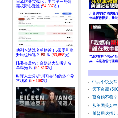
日菲防务实战化：中共第一岛链
霸权野心受挫 (
54,337
次)
川普访华的“消失细
全城暂停恨美，天坛
他列习清洗名单榜首！6常委和张
升民也难逃？
🖼️
📝 (
83,658
次)
“我妈有两个老公”
架！谁是这场伦理崩
陆委会震怒！台媒赴大陆听训名
单曝光 📝 (
54,313
次)
时评人士分析“川习会”前的多个异
常现象 (
59,168
次)
中共个税反常
天下奇谭 (56
蔡奇稳不稳？
从美国丢弃中
川普用这招儿