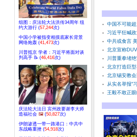
组图：庆法轮大法洪传34周年 纽
中国不可能超
约大游行 (
57,244
次)
习近平狂喊政
中国小学被指变相摸底家长背景
中共或食言 
网络炮轰 (
41,473
次)
北京宣称DU
川普抵京 学者：习近平将面对谈
判高手 📝 (
46,416
次)
川普重拳堵绝
北京打造巨型
北京锡安教会
从实名举报“
王毅不敢正眼
庆法轮大法日 宾州政要谢李大师
造福社会
🖼️
(
50,827
次)
伊朗渗透一带一路港口：中共中
东战略重挫 (
54,918
次)