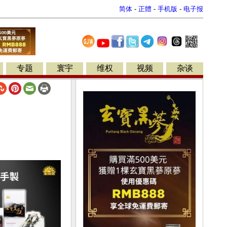
简体
-
正體
-
手机版
-
电子报
专题
寰宇
维权
视频
杂谈