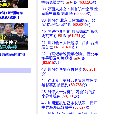
播喊冤被封号
🖼️▶️
📝 (
63,620
次)
38. 双面人外交：川普访华之际 北
伊朗！谈判濒临破
京暗中军援伊朗 📝 (
63,066
次)
铀成最大变数【
39. 川习会 北京安保如战场 川普
留“接班指示信” 📝 (
62,627
次)
40. 突破中共封锁 赖清德成功抵达
史瓦蒂尼
🖼️
📝 (
61,871
次)
41. 川习会三大议题浮上台面 台湾
居首位
🖼️
(
61,491
次)
42. 白宫记者晚宴爆枪响 川普公布
！两任防长同日判S
枪手照及相关视频
🖼️▶️
📝
(
60,515
次)
43. 川习会谈要点再解读 (
60,291
次)
44. 卢比奥：美对台政策没有改变
黎智英案被提及 (
59,765
次)
45. 时评人士分析“川习会”前的多
个异常现象 (
59,168
次)
46. 加州亚凯迪亚市长认罪 揭开
中共海外统战黑手 (
58,627
次)