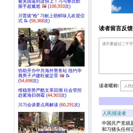
被美国逼到这份上！习与鲁比欧
握手超尴尬
🖼️
(
106,933
次)
川普拔“枪” 习献上朝鲜味儿欢迎仪
式 📝 (
58,368
次)
读者留言反馈
协助开办中共海外警务站 纽约华
裔男子卢建旺被定罪
🖼️
📝
(
54,698
次)
读者暱称:
维稳形势严酷文革回潮 社会管控
趋紧海归倒霉 (
44,903
次)
川习会谈要点再解读 (
60,291
次)
人民报读者
中国共产党就
和习猪头任何