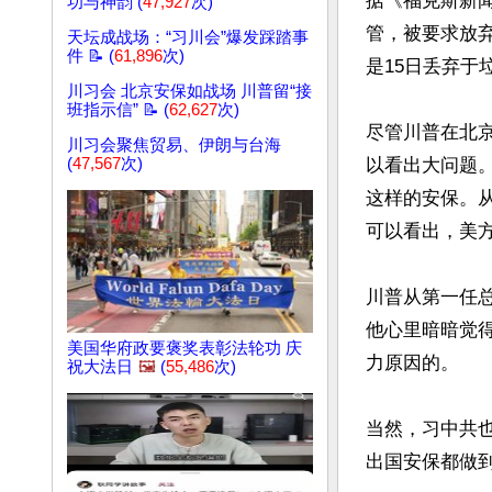
据《福克斯新
功与神韵 (
47,927
次)
管，被要求放
天坛成战场：“习川会”爆发踩踏事
件 📝 (
61,896
次)
是15日丢弃于
川习会 北京安保如战场 川普留“接
班指示信” 📝 (
62,627
次)
尽管川普在北
川习会聚焦贸易、伊朗与台海
(
47,567
次)
以看出大问题
这样的安保。
可以看出，美方
川普从第一任
他心里暗暗觉
美国华府政要褒奖表彰法轮功 庆
力原因的。

祝大法日
🖼️
(
55,486
次)
当然，习中共
出国安保都做