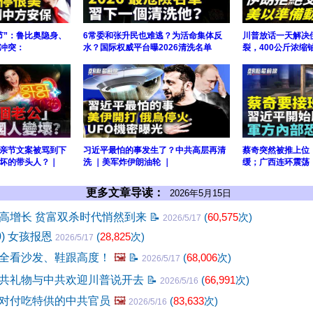
节”：鲁比奥隐身、
6常委和张升民也难逃？为活命集体反
川普放话一天解决
冲突：
水？国际权威平台曝2026清洗名单
裂，400公斤浓缩
母亲节文案被骂到下
习近平最怕的事发生了？中共高层再清
蔡奇突然被推上位
坏的带头人？｜
洗 ｜美军炸伊朗油轮 ｜
缓；广西连环震荡
更多文章导读：
2026年5月15日
高增长 贫富双杀时代悄然到来
📝
(
60,575
次)
2026/5/17
0) 女孩报恩
(
28,825
次)
2026/5/17
全看沙发、鞋跟高度！
🖼️
📝
(
68,006
次)
2026/5/17
共礼物与中共欢迎川普说开去
📝
(
66,991
次)
2026/5/16
对付吃特供的中共官员
🖼️
(
83,633
次)
2026/5/16