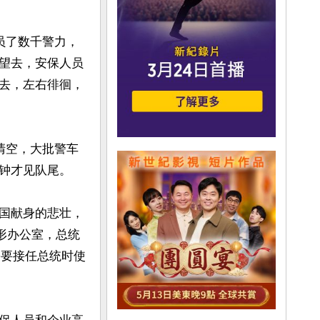
员了数千警力，
望去，安保人员
去，左右徘徊，
清空，大批警车
钟才见队尾。

国献身的悲壮，
形办公室，总统
斯需要接任总统时使