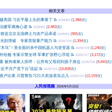
相关文章
越美国 习近平最上头的事黄了
📝
(
1,968
次)
2026/8/3
治建军难掩心虚
📝
(
2,483
次)
2026/8/2
美敦促北京兑现稀土与农产品承诺
(
955
次)
2026/8/1
V光刻突破 专家质疑量产能力
📝
(
1,394
次)
2026/7/30
“木马”！美全面封杀中国机器人与逆变器
📝
(
1,240
次)
2026/7/29
补给舰 专家示警全球 军事扩张野心浮现
📝
(
3,172
次)
2026/7/27
案 被拘者家人疾呼：让所有父母回到孩子身边
(
5,443
次)
2026/7/26
习近平共产党下台”说起
📝
(
10,838
次)
2026/7/24
瞧卢比奥 川普警告习21大前放老实点儿
(
12,159
次)
2026/7/24
人民报视频
2026年5月15日