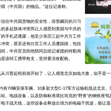
国（中共国）的物品。”这位记者称。

不信任中共国货物的安全性，倍受瞩目的川习
生的多起肢体冲突而让人感受到美国与中共的
丁的手札还透露，他至少亲历三起中共方工作
体冲突，甚至还有白宫工作人员遭踩踏，包括
期间，中共官员拒绝陪同总统记者团的特勤局
是该特工携带枪支，坚持要没收配枪。

氛从川普起程前就开始了，让人感觉北京如临大敌，似乎是一
约有70辆安保车辆、10多架大型C-17军方运输机抵达北京
基站、电战设备，以及防御标准堪比坦克的“野兽”的钢铁座驾
都有电子战天线，这些设备会释放出强力的电磁干扰波，能让

