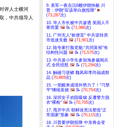
9. 美军一夜击沉6艘伊朗快艇 川
时评人士横河
普：伊朗“应该举白旗投降”
▶️
(
73,287
次)
取，中共领导人
10. 华人市长被中共渗透 美国人不
寒而栗
🖼️
📝 (
71,986
次)
11. 广州无人“捡便宜” 中共逆转房
市低迷失败
🖼️
(
71,901
次)
12. 陆专家打脸党魁:“共同富裕”有
结构性问题
🖼️
📝 (
71,575
次)
13. 中共派小学生参加海参崴阅兵
式 全民愤怒
🖼️
📝 (
71,294
次)
14. 触碰习逆鳞 魏凤和李尚福成祭
品 (
70,869
次)
15. 一觉醒来成境外势力了！“习禁
平”继续发烧
🖼️
📝 (
70,754
次)
16. 深圳女子劝阻吸烟 反遭警方脱
衣“裸检”
🖼️
📝 (
70,705
次)
17. 甩开中共 朝鲜改宪法塑造“正
常国家”形象
🖼️
📝 (
70,115
次)
18. 川普要伊朗投降 中东将会变