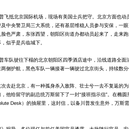
川普飞抵北京国际机场，现场有美国士兵把守。北京方面也动
警及中央警卫局三大系统，还有基层维稳人员参与安保，一眼
人脸色严肃，东张西望，朝阳区街道办都动员起来了，走来跑
，似乎是兵临城下。

川普车队驶往下榻的北京朝阳区四季酒店途中，沿线道路全面
在两侧护航，黑色车队一辆接著一辆驶过北京街头，持续数分
这次去赴北京，有一种孤身杀入敌阵、壮士兮一去不复返的为
前，他给留守的副总统万斯留下了一封“接班指示信”。在椭圆
solute Desk）的抽屉里，这封信，以备川普发生意外，万