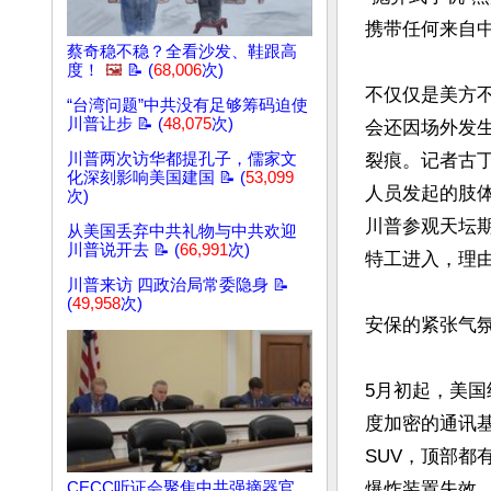
携带任何来自中
蔡奇稳不稳？全看沙发、鞋跟高
度！
🖼️
📝 (
68,006
次)
不仅仅是美方
“台湾问题”中共没有足够筹码迫使
川普让步 📝 (
48,075
次)
会还因场外发
川普两次访华都提孔子，儒家文
裂痕。记者古
化深刻影响美国建国 📝 (
53,099
人员发起的肢
次)
川普参观天坛
从美国丢弃中共礼物与中共欢迎
川普说开去 📝 (
66,991
次)
特工进入，理由
川普来访 四政治局常委隐身 📝
(
49,958
次)
安保的紧张气
5月初起，美国
度加密的通讯
SUV，顶部
CECC听证会聚焦中共强摘器官
爆炸装置失效。