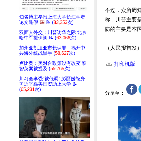
不过，众所周
知名博主举报上海大学长江学者
称，川普主要
论文造假
🖼️
📝 (
83,253
次)
防的主要是本国
双面人外交：川普访华之际 北京
暗中军援伊朗 📝 (
63,066
次)
（人民报首发
加州亚凯迪亚市长认罪 揭开中
共海外统战黑手 (
58,627
次)
文章网址: http://w
卢比奥：美对台政策没有改变 黎
打印机版
智英案被提及 (
59,765
次)
川习会李强“被低调” 彭丽媛隐身
习近平靠美国资助上大学 📝
(
65,231
次)
分享至：