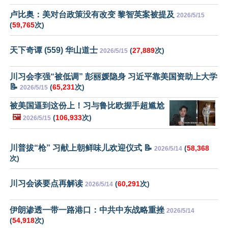
卢比奥：美对台政策没有改变 黎智英案被提及
2026/5/15
(
59,765
次)
天下奇谭 (559) 华山道士
(
27,889
次)
2026/5/15
川习会李强“被低调” 彭丽媛隐身 习近平靠美国资助上大学
📝
(
65,231
次)
2026/5/15
被美国逼到这份上！习与鲁比欧握手超尴尬
🖼️
(
106,933
次)
2026/5/15
川普拔“枪” 习献上朝鲜味儿欢迎仪式 📝
(
58,368
2026/5/14
次)
川习会谈要点再解读
(
60,291
次)
2026/5/14
伊朗渗透一带一路港口：中共中东战略重挫
2026/5/14
(
54,918
次)