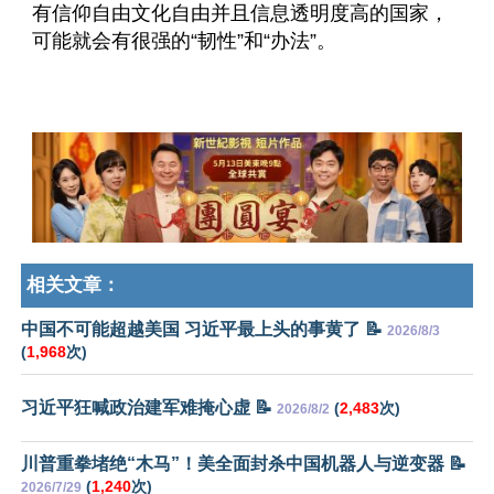
有信仰自由文化自由并且信息透明度高的国家，
可能就会有很强的“韧性”和“办法”。
相关文章：
中国不可能超越美国 习近平最上头的事黄了 📝
2026/8/3
(
1,968
次)
习近平狂喊政治建军难掩心虚 📝
(
2,483
次)
2026/8/2
川普重拳堵绝“木马”！美全面封杀中国机器人与逆变器 📝
(
1,240
次)
2026/7/29