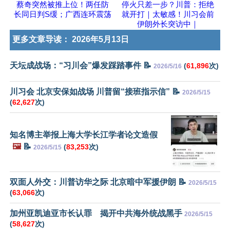
蔡奇突然被推上位！两任防
停火只差一步？川普：拒绝
长同日判S缓；广西连环震荡
就开打｜太敏感！川习会前
伊朗外长突访中｜
更多文章导读：
2026年5月13日
天坛成战场：“习川会”爆发踩踏事件 📝
(
61,896
次)
2026/5/16
川习会 北京安保如战场 川普留“接班指示信” 📝
2026/5/15
(
62,627
次)
知名博主举报上海大学长江学者论文造假
🖼️
📝
(
83,253
次)
2026/5/15
双面人外交：川普访华之际 北京暗中军援伊朗 📝
2026/5/15
(
63,066
次)
加州亚凯迪亚市长认罪 揭开中共海外统战黑手
2026/5/15
(
58,627
次)