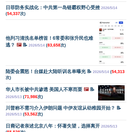
日菲防务实战化：中共第一岛链霸权野心受挫
2026/5/14
(
54,337
次)
他列习清洗名单榜首！6常委和张升民也难
逃？
🖼️
📝
(
83,658
次)
2026/5/14
陆委会震怒！台媒赴大陆听训名单曝光 📝
(
54,313
2026/5/14
次)
华人市长被中共渗透 美国人不寒而栗
🖼️
📝
(
71,986
次)
2026/5/13
川普称不需习介入伊朗问题 中伊友谊从幼稚园开始？ 📝
(
53,562
次)
2026/5/13
日裔记者亲述北京八年：怀著失望，选择离开
2026/5/13
(
55,528
次)