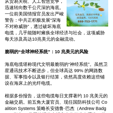
从贸易关税、人工智慧竞争，
迅速转向数千公尺深的海底。
一位前美国情报官员发出严峻
警告：中共正积极发展“深海
不对称威胁”，透过破坏海底
电缆，几乎能随时瘫痪全球经济与社会，这项威胁
每天涉及高达10兆美元的金融流动。

脆弱的“全球神经系统”：10 兆美元的风险
海底电缆堪称现代文明最脆弱的“神经系统”。虽然卫
星通讯技术不断进步，但全球高达 99% 的网路数
据、军事指令以及银行结算，依然高度依赖这些铺
设在海床上的光纤电缆。  

根据多份报告，这些电缆每日支撑著约 10 兆美元的
金融交易。前五角大厦官员、现任国防科技公司 Co
alition Systems 策略长安德鲁·巴杰（Andrew Badg