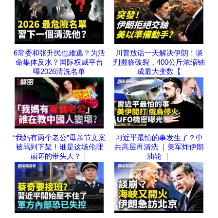
6常委和张升民也难逃？为活
川普放话一天解决伊朗！谈
命集体反水？国际权威平台
判濒临破裂，400公斤浓缩铀
曝2026清洗名单
成最大变数【
“我妈有两个老公”母亲节文案
习近平最怕的事发生了？中
被骂到下架！谁是这场伦理
共高层再清洗 ｜美军炸伊朗
崩坏的带头人？｜
油轮 ｜