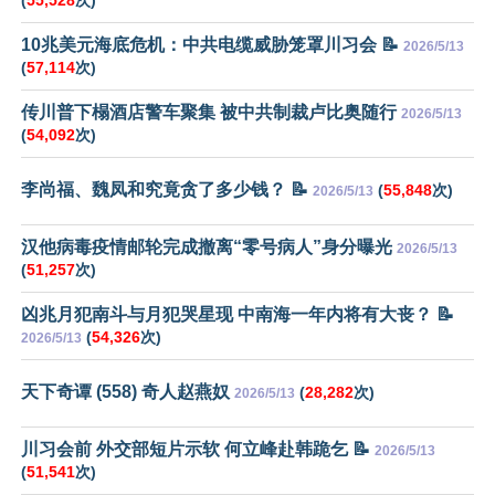
10兆美元海底危机：中共电缆威胁笼罩川习会 📝
2026/5/13
(
57,114
次)
传川普下榻酒店警车聚集 被中共制裁卢比奥随行
2026/5/13
(
54,092
次)
李尚福、魏凤和究竟贪了多少钱？ 📝
(
55,848
次)
2026/5/13
汉他病毒疫情邮轮完成撤离“零号病人”身分曝光
2026/5/13
(
51,257
次)
凶兆月犯南斗与月犯哭星现 中南海一年内将有大丧？ 📝
(
54,326
次)
2026/5/13
天下奇谭 (558) 奇人赵燕奴
(
28,282
次)
2026/5/13
川习会前 外交部短片示软 何立峰赴韩跪乞 📝
2026/5/13
(
51,541
次)