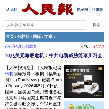
↺ 返回 
电子报
正體版
首页
分栏目
国际
文章
›
›
›
：
2026年5月13日
发表
人气：
57,114
10兆美元海底危机：中共电缆威胁笼罩川习会
【人民报消息】（人民报记者
丽君
编译报导）根据《福斯新
闻》（Fox News）记者 Emm
a Bussey 2026年5月10日的
报导，当美国总统川普准备在
北京与中共国家主席习近平举
行关键会晤之际，全球焦点正