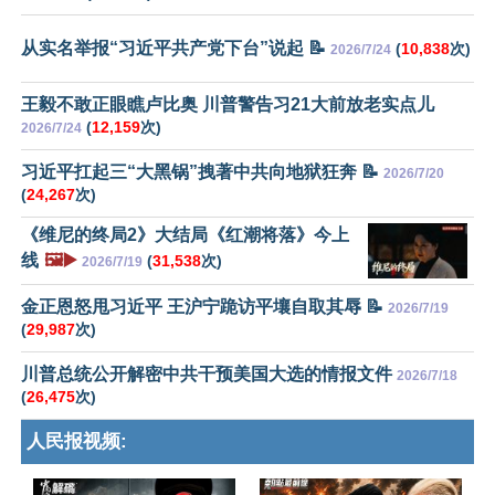
从实名举报“习近平共产党下台”说起 📝
(
10,838
次)
2026/7/24
王毅不敢正眼瞧卢比奥 川普警告习21大前放老实点儿
(
12,159
次)
2026/7/24
习近平扛起三“大黑锅”拽著中共向地狱狂奔 📝
2026/7/20
(
24,267
次)
《维尼的终局2》大结局《红潮将落》今上
线
🖼️▶️
(
31,538
次)
2026/7/19
金正恩怒甩习近平 王沪宁跪访平壤自取其辱 📝
2026/7/19
(
29,987
次)
川普总统公开解密中共干预美国大选的情报文件
2026/7/18
(
26,475
次)
人民报视频: