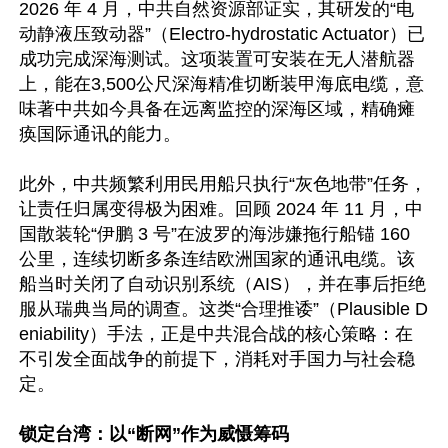
2026 年 4 月，中共自然资源部证实，其研发的“电
动静液压致动器”（Electro-hydrostatic Actuator）已
成功完成深海测试。这项装置可安装在无人潜航器
上，能在3,500公尺深海精准切断装甲海底电缆，意
味著中共如今具备在远离监控的深海区域，精确瘫
痪国际通讯的能力。

此外，中共频繁利用民用船只执行“灰色地带”任务，
让责任归属变得极为困难。回顾 2024 年 11 月，中
国散装轮“伊鹏 3 号”在波罗的海涉嫌拖行船锚 160 
公里，连续切断多条连结欧洲国家的通讯电缆。该
船当时关闭了自动识别系统（AIS），并在事后拒绝
服从瑞典当局的调查。这类“合理推诿”（Plausible D
eniability）手法，正是中共混合战的核心策略：在
不引发全面战争的前提下，消耗对手国力与社会稳
定。 

锁定台湾：以“断网”作为威慑筹码