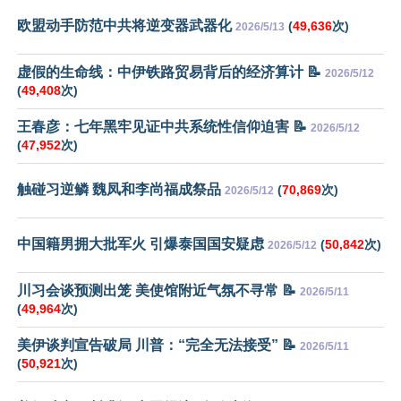
欧盟动手防范中共将逆变器武器化
(
49,636
次)
2026/5/13
虚假的生命线：中伊铁路贸易背后的经济算计 📝
2026/5/12
(
49,408
次)
王春彦：七年黑牢见证中共系统性信仰迫害 📝
2026/5/12
(
47,952
次)
触碰习逆鳞 魏凤和李尚福成祭品
(
70,869
次)
2026/5/12
中国籍男拥大批军火 引爆泰国国安疑虑
(
50,842
次)
2026/5/12
川习会谈预测出笼 美使馆附近气氛不寻常 📝
2026/5/11
(
49,964
次)
美伊谈判宣告破局 川普：“完全无法接受” 📝
2026/5/11
(
50,921
次)