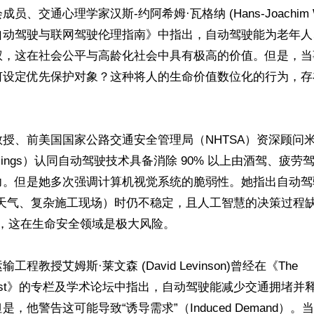
员、交通心理学家汉斯-约阿希姆·瓦格纳 (Hans-Joachim W
自动驾驶与联网驾驶伦理指南》中指出，自动驾驶能为老年人
权，这在社会公平与高龄化社会中具有极高的价值。但是，当
何设定优先保护对象？这种将人的生命价值数位化的行为，存
授、前美国国家公路交通安全管理局（NHTSA）资深顾问米
ummings）认同自动驾驶技术具备消除 90% 以上由酒驾、疲
力。但是她多次强调计算机视觉系统的脆弱性。她指出自动驾
端天气、复杂施工现场）时仍不稳定，且人工智慧的决策过程
ox），这在生命安全领域是极大风险。

程教授艾姆斯·莱文森 (David Levinson)曾经在《The 
tationist》的专栏及学术论坛中指出，自动驾驶能减少交通拥堵
，他警告这可能导致“诱导需求”（Induced Demand）