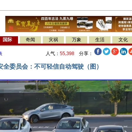
国际
奇闻
灾祸
万象
生活
文化
人气：
55,398
分享：
表
安全委员会：不可轻信自动驾驶（图）