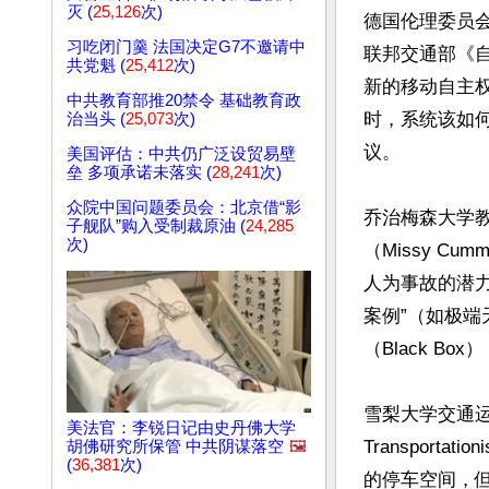
灭 (
25,126
次)
德国伦理委员会成
习吃闭门羹 法国决定G7不邀请中
联邦交通部《
共党魁 (
25,412
次)
新的移动自主
中共教育部推20禁令 基础教育政
时，系统该如
治当头 (
25,073
次)
议。

美国评估：中共仍广泛设贸易壁
垒 多项承诺未落实 (
28,241
次)
众院中国问题委员会：北京借“影
乔治梅森大学教
子舰队”购入受制裁原油 (
24,285
次)
（Missy C
人为事故的潜
案例”（如极
（Black B
雪梨大学交通运输工
美法官：李锐日记由史丹佛大学
Transpor
胡佛研究所保管 中共阴谋落空
🖼️
(
36,381
次)
的停车空间，但是