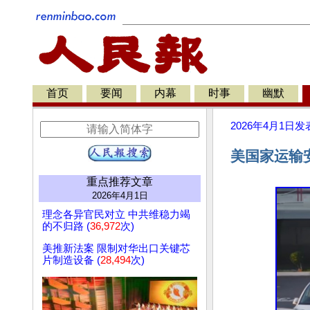
首页
要闻
内幕
时事
幽默
2026年4月1日
发
美国家运输
重点推荐文章
2026年4月1日
理念各异官民对立 中共维稳力竭
的不归路 (
36,972
次)
美推新法案 限制对华出口关键芯
片制造设备 (
28,494
次)