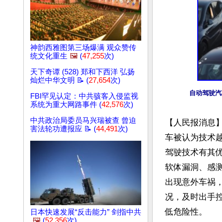
神韵西雅图第三场爆满 观众赞传
统文化重生
🖼️
(
47,255
次)
天下奇谭 (528) 郑和下西洋 弘扬
灿烂中华文明 📝 (
27,654
次)
自动驾驶汽
FBI罕见认定：中共骇客入侵监视
系统为重大网路事件 (
42,576
次)
中共政治局委员马兴瑞被查 曾迫
【人民报消息
害法轮功遭报应 📝 (
44,491
次)
车被认为技术
驾驶技术有其
软体漏洞、感
出现意外车祸
况，及时出手
低危险性。

日本快速发展“反击能力” 剑指中共
🖼️
(
52,356
次)