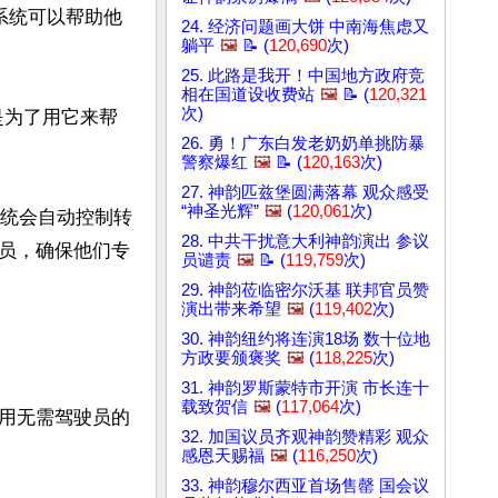
系统可以帮助他
24. 经济问题画大饼 中南海焦虑又
躺平
🖼️
📝 (
120,690
次)
25. 此路是我开！中国地方政府竞
相在国道设收费站
🖼️
📝 (
120,321
次)
是为了用它来帮
26. 勇！广东白发老奶奶单挑防暴
警察爆红
🖼️
📝 (
120,163
次)
27. 神韵匹兹堡圆满落幕 观众感受
“神圣光辉”
🖼️
(
120,061
次)
，系统会自动控制转
28. 中共干扰意大利神韵演出 参议
员，确保他们专
员谴责
🖼️
📝 (
119,759
次)
29. 神韵莅临密尔沃基 联邦官员赞
演出带来希望
🖼️
(
119,402
次)
30. 神韵纽约将连演18场 数十位地
方政要颁褒奖
🖼️
(
118,225
次)
31. 神韵罗斯蒙特市开演 市长连十
载致贺信
🖼️
(
117,064
次)
用无需驾驶员的
32. 加国议员齐观神韵赞精彩 观众
感恩天赐福
🖼️
(
116,250
次)
33. 神韵穆尔西亚首场售罄 国会议