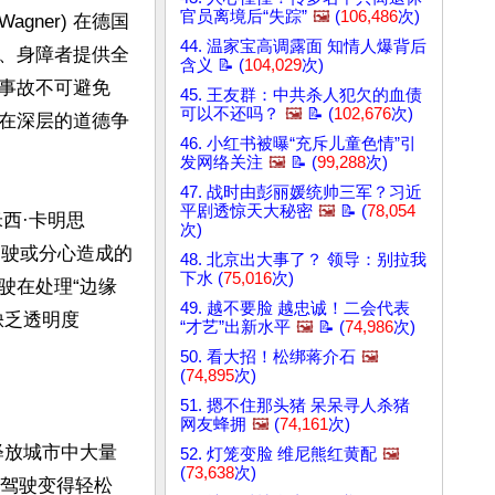
官员离境后“失踪”
🖼️
(
106,486
次)
agner) 在德国
44. 温家宝高调露面 知情人爆背后
、身障者提供全
含义 📝 (
104,029
次)
事故不可避免
45. 王友群：中共杀人犯欠的血债
可以不还吗？
🖼️
📝 (
102,676
次)
在深层的道德争
46. 小红书被曝“充斥儿童色情”引
发网络关注
🖼️
📝 (
99,288
次)
47. 战时由彭丽媛统帅三军？习近
平剧透惊天大秘密
🖼️
📝 (
78,054
西·卡明思
次)
劳驾驶或分心造成的
48. 北京出大事了？ 领导：别拉我
下水 (
75,016
次)
驶在处理“边缘
49. 越不要脸 越忠诚！二会代表
缺乏透明度
“才艺”出新水平
🖼️
📝 (
74,986
次)
50. 看大招！松绑蒋介石
🖼️
(
74,895
次)
51. 摁不住那头猪 呆呆寻人杀猪
网友蜂拥
🖼️
(
74,161
次)
并释放城市中大量
52. 灯笼变脸 维尼熊红黄配
🖼️
(
73,638
次)
。当驾驶变得轻松