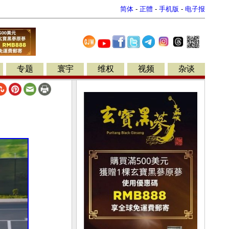
简体
-
正體
-
手机版
-
电子报
专题
寰宇
维权
视频
杂谈