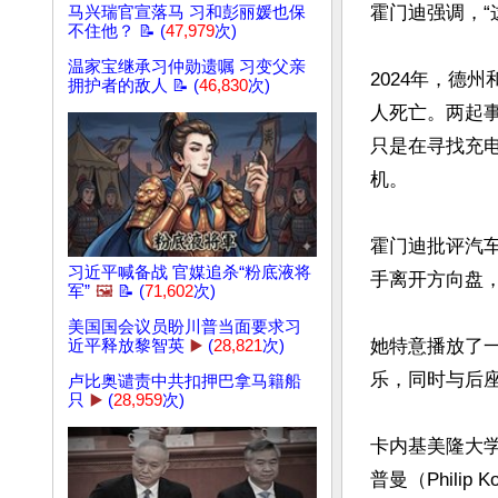
霍门迪强调，“
马兴瑞官宣落马 习和彭丽媛也保
不住他？ 📝 (
47,979
次)
温家宝继承习仲勋遗嘱 习变父亲
2024年，德州
拥护者的敌人 📝 (
46,830
次)
人死亡。两起
只是在寻找充
机。

霍门迪批评汽
习近平喊备战 官媒追杀“粉底液将
手离开方向盘，
军”
🖼️
📝 (
71,602
次)
美国国会议员盼川普当面要求习
她特意播放了
近平释放黎智英
▶️
(
28,821
次)
乐，同时与后座
卢比奥谴责中共扣押巴拿马籍船
只
▶️
(
28,959
次)
卡内基美隆大学（C
普曼（Phili