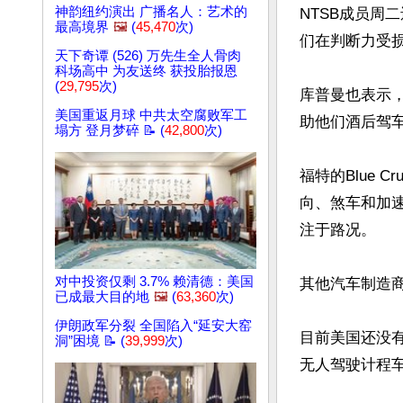
神韵纽约演出 广播名人：艺术的
NTSB成员周
最高境界
🖼️
(
45,470
次)
们在判断力受损
天下奇谭 (526) 万先生全人骨肉
科场高中 为友送终 获投胎报恩
(
29,795
次)
库普曼也表示
美国重返月球 中共太空腐败军工
助他们酒后驾车
塌方 登月梦碎 📝 (
42,800
次)
福特的Blue
向、煞车和加
注于路况。

对中投资仅剩 3.7% 赖清德：美国
其他汽车制造商
已成最大目的地
🖼️
(
63,360
次)
伊朗政军分裂 全国陷入“延安大窑
目前美国还没
洞”困境 📝 (
39,999
次)
无人驾驶计程车